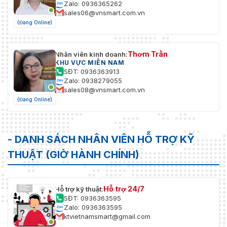
Zalo: 0936365262
sales06@vnsmart.com.vn
(Đang Online)
Thơm Trần
Nhân viên kinh doanh:
KHU VỰC MIỀN NAM
SĐT: 0936363913
Zalo: 0938279055
sales08@vnsmart.com.vn
(Đang Online)
- DANH SÁCH NHÂN VIÊN HỖ TRỢ KỸ
THUẬT (GIỜ HÀNH CHÍNH)
Hỗ trợ 24/7
Hỗ trợ kỹ thuật:
SĐT: 0936363595
Zalo: 0936363595
ktvietnamsmart@gmail.com