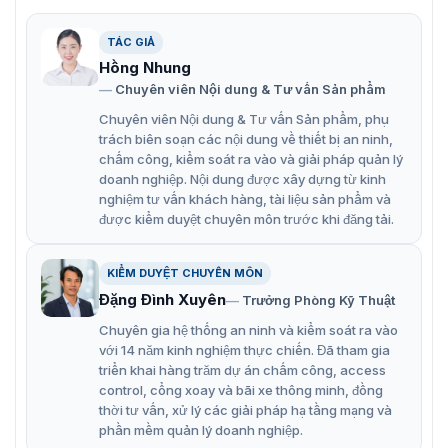
Giới thiệu về đầu đọc thẻ ZKTeco ProRF
TÁC GIẢ
Tính năng chính đầu đọc kiểm soát truy
Hồng Nhung
Chuyên viên Nội dung & Tư vấn Sản phẩm
cập ProRF
Chuyên viên Nội dung & Tư vấn Sản phẩm, phụ
ZKTeco ProRF là một giải pháp kiểm soát truy cập hiệu
trách biên soạn các nội dung về thiết bị an ninh,
quả. Với thiết kế bền bỉ, tính năng vượt trội và khả năng
chấm công, kiểm soát ra vào và giải pháp quản lý
hoạt động ổn định, đầu đọc đang được ưa chuộng rộng
doanh nghiệp. Nội dung được xây dựng từ kinh
rãi trong các ứng dụng kiểm soát truy cập cho doanh
nghiệm tư vấn khách hàng, tài liệu sản phẩm và
được kiểm duyệt chuyên môn trước khi đăng tải.
nghiệp, nhà xưởng, chung cư.
Đầy đủ tính năng kiểm soát truy cập.
KIỂM DUYỆT CHUYÊN MÔN
Chỉ thị âm báo bằng đèn LED & tiếng Beep.
Đặng Đình Xuyên
Trưởng Phòng Kỹ Thuật
Tương thích với phần mềm quản lý ZKBioSecurity.
Chuyên gia hệ thống an ninh và kiểm soát ra vào
với 14 năm kinh nghiệm thực chiến. Đã tham gia
Trang bị 2 rơle khóa, điều khiển báo động.
triển khai hàng trăm dự án chấm công, access
Thiết bị dựa trên IP, hỗ trợ triển khai độc lập hoặc
control, cổng xoay và bãi xe thông minh, đồng
mạng lưới.
thời tư vấn, xử lý các giải pháp hạ tầng mạng và
phần mềm quản lý doanh nghiệp.
Tính năng SRB để tăng cường bảo mật và đầu vào