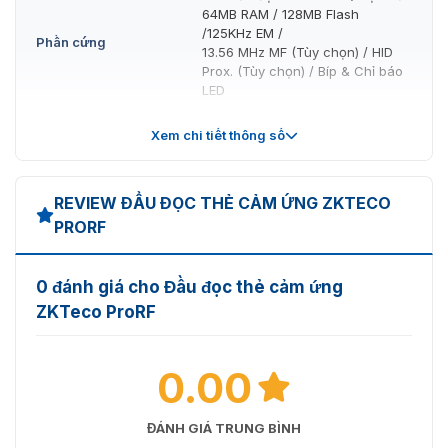
64MB RAM / 128MB Flash
về sản phẩm ZKTeco ProRF qua hotline: 0936611372 !!!
/125KHz EM /
Phần cứng
13.56 MHz MF (Tùy chọn) / HID
Prox. (Tùy chọn) / Bíp & Chỉ báo
LED
Chức năng tiêu
Cấp độ truy cập / Nhóm / Ngày
Xem chi tiết thông số
chuẩn
nghỉ
Khả năng tương
Wiegand Slave Reader /
REVIEW ĐẦU ĐỌC THẺ CẢM ỨNG ZKTECO
thích
ZKBioSecurity
PRORF
Tiêu chuẩn chống
IP67
nước
0 đánh giá cho Đầu đọc thẻ cảm ứng
Nguồn điện
12V DC
ZKTeco ProRF
Nguồn điện hiện tại
< 500mA
0.00
Nhiệt độ hoạt động
-20 °C ~ 65 °C (-4 °F ~ 149 °F)
Kích thước
131 x 80 x 20.6 mm
ĐÁNH GIÁ TRUNG BÌNH