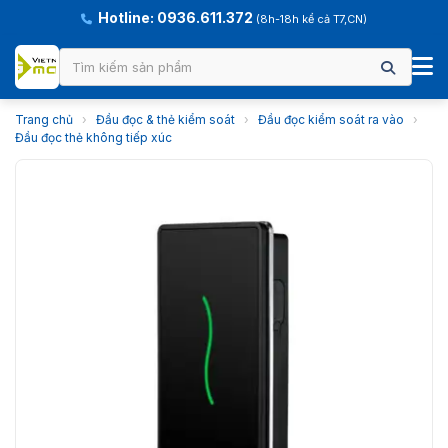
Hotline: 0936.611.372
(8h-18h kể cả T7,CN)
Trang chủ
›
Đầu đọc & thẻ kiểm soát
›
Đầu đọc kiểm soát ra vào
›
Đầu đọc thẻ không tiếp xúc