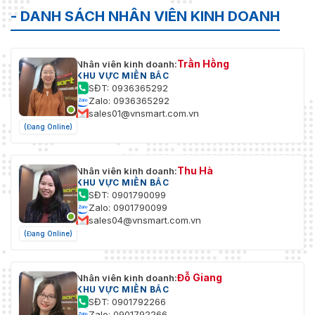
- DANH SÁCH NHÂN VIÊN KINH DOANH
Trần Hồng
Nhân viên kinh doanh:
KHU VỰC MIỀN BẮC
SĐT: 0936365292
Zalo: 0936365292
sales01@vnsmart.com.vn
(Đang Online)
Thu Hà
Nhân viên kinh doanh:
KHU VỰC MIỀN BẮC
SĐT: 0901790099
Zalo: 0901790099
sales04@vnsmart.com.vn
(Đang Online)
Đỗ Giang
Nhân viên kinh doanh:
KHU VỰC MIỀN BẮC
SĐT: 0901792266
Zalo: 0901792266