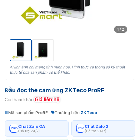
1 / 2
*Hình ảnh chỉ mang tính minh họa. Hình thức và thông số kỹ thuật
thực tế của sản phẩm có thể khác.
Đầu đọc thẻ cảm ứng ZKTeco ProRF
Giá liên hệ
Giá tham khảo:
Mã sản phẩm:
ProRF
Thương hiệu:
ZKTeco
Chat Zalo OA
Chat Zalo 2
(Hỗ trợ 24/7)
(Hỗ trợ 24/7)