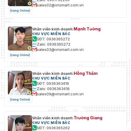
sales02@vnsmart.com.vn
(Đang Online)
Mạnh Tường
Nhân viên kinh doanh:
KHU VỰC MIỀN BẮC
SĐT: 0936365272
Zalo: 0936365272
sales03@vnsmart.com.vn
(Đang Online)
Hồng Thắm
Nhân viên kinh doanh:
KHU VỰC MIỀN BẮC
SĐT: 0936363416
Zalo: 0936363416
sales09@vnsmart.com.vn
(Đang Online)
Trường Giang
Nhân viên kinh doanh:
KHU VỰC MIỀN BẮC
SĐT: 0936365262