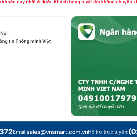
i khoản duy nhất ở dưới. Khách hàng tuyệt đối không chuyển 
 Nội
ng tin Thông minh Việt
.372
(0
sales@vnsmart.com.vn
Email:
Hỗ trợ trực tuyến: