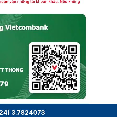
khoản vào những tài khoản khác. Nếu không
24) 3.7824073