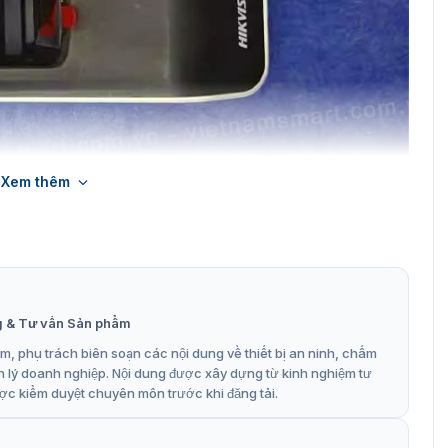
Xem thêm
 tay Hikvision DS-K1F820-F
ler Hikvision DS-K1F820-F
g & Tư vấn Sản phẩm
ng để đăng ký vân tay và truyền dữ liệu đến các bộ điều
, phụ trách biên soạn các nội dung về thiết bị an ninh, chấm
ị cũng hỗ trợ cả việc đăng ký vân tay trực tiếp và nhận
n lý doanh nghiệp. Nội dung được xây dựng từ kinh nghiệm tư
 phẩm bao gồm:
ợc kiểm duyệt chuyên môn trước khi đăng tải.
.
ải 508 dpi.