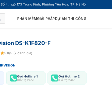
Số 4, ngõ 173 Trung Kính, Phường Yên Hòa, TP. Hà Nội
PHẦN MỀM
GIẢI PHÁP
DỰ ÁN THI CÔNG
vision DS-K1F820-F
5.0/5 (2 đánh giá)
IKVISION
Gọi Hotline 1
Gọi Hotline 2
(Hỗ trợ 24/7)
(Hỗ trợ 24/7)