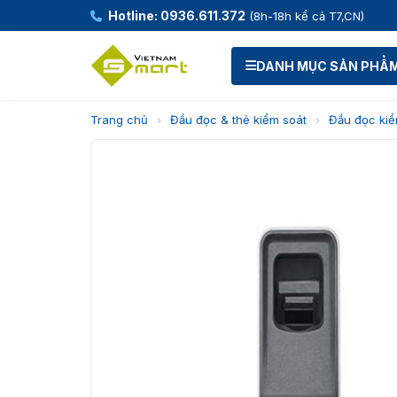
Hotline: 0936.611.372
(8h-18h kể cả T7,CN)
DANH MỤC SẢN PHẨ
Trang chủ
›
Đầu đọc & thẻ kiểm soát
›
Đầu đọc kiể