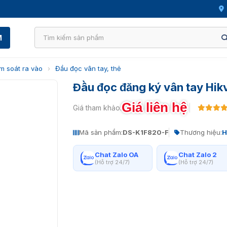
M
m soát ra vào
›
Đầu đọc vân tay, thẻ
Đầu đọc đăng ký vân tay Hik
Giá liên hệ
Giá tham khảo:
Mã sản phẩm:
DS-K1F820-F
Thương hiệu:
H
Chat Zalo OA
Chat Zalo 2
(Hỗ trợ 24/7)
(Hỗ trợ 24/7)