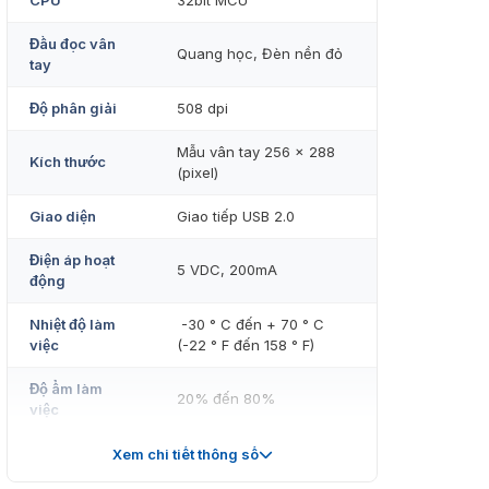
CPU
32bit MCU
Đầu đọc vân
Quang học, Đèn nền đỏ
tay
Độ phân giải
508 dpi
Mẫu vân tay 256 × 288
Kích thước
(pixel)
Giao diện
Giao tiếp USB 2.0
Điện áp hoạt
5 VDC, 200mA
động
Nhiệt độ làm
-30 ° C đến + 70 ° C
việc
(-22 ° F đến 158 ° F)
Độ ẩm làm
20% đến 80%
việc
Windows XP, Windows 7
Xem chi tiết thông số
Hệ điều hành
và Windows 10