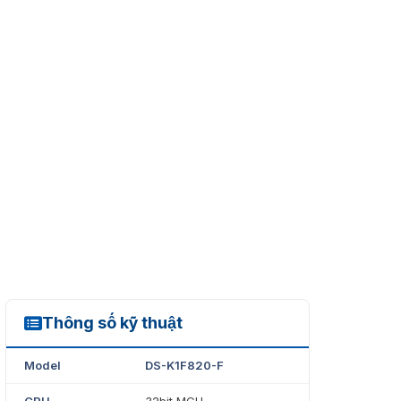
Thông số kỹ thuật
DS-K1F820-F
Model
DS-K1F820-F