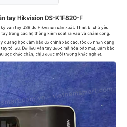
vân tay Hikvision DS-K1F820-F
g ký vân tay
USB do Hikvision sản xuất. Thiết bị chủ yếu
 tay trong các hệ thống kiểm soát ra vào và chấm công.
y quang học đảm bảo độ chính xác cao, tốc độ nhận dạng
ay tối ưu. Dữ liệu vân tay được mã hóa bảo mật, đảm bảo
ầu đọc chắc chắn, chịu được môi trường khắc nghiệt.