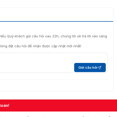
 tay Hikvision DS-K1F820-F
g ký vân tay DS-K1F820-F chính hãng
 sản phẩm đầu đọc vân tay DS-K1F820-F từ thương hiệu
m bảo chất lượng sản phẩm và cung cấp chính sách ưu đãi
Nếu Quý khách gửi câu hỏi sau 22h, chúng tôi sẽ trả lời vào sáng
i lòng đặt câu hỏi để nhận được cập nhật mới nhất!
à hỗ trợ báo giá chi tiết về thông tin liên quan đến sản
Gửi câu hỏi
toán!