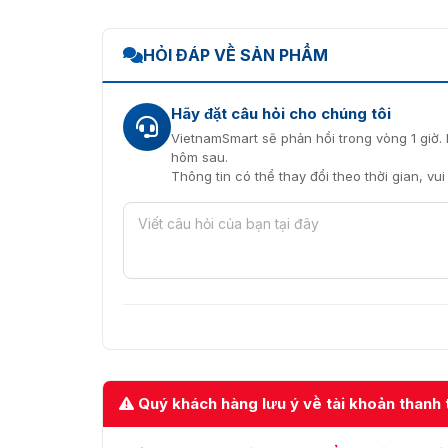
Đầu đọc vân
HỎI ĐÁP VỀ SẢN PHẨM
Đơn vị uy tín cung cấp máy đăn
VietnamSmart là đơn vị phân phối chính hãng
Hãy đặt câu hỏi cho chúng tôi
Hikvision tại Việt Nam. Chúng tôi cam kết đả
VietnamSmart sẽ phản hồi trong vòng 1 giờ. 
đặc biệt theo quy định của nhà sản xuất.
hôm sau.
Thông tin có thể thay đổi theo thời gian, vu
Liên hệ hotline
093.6611.372
để được tư vấn v
phẩm !!!
Download
Datasheet Hikvision DS-K1F820-F
Quý khách hàng lưu ý về tài khoản thanh 