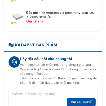
Mbps
Kết nối từ xa
32
Đầu ghi hình AcuSense 8 kênh Hikvision iDS-
7108HUHI-M1/S
TCP/IP, DHCP, Hik-Connect, DNS,
Giá liên hệ
Giao thức mạng
DDNS, NTP, SADP, SMTP, NFS,
UPnP™, HTTPS
1, Giao diện Ethernet tự thích ứng
Giao diện mạng
RJ45 10/100 Mbps
HỎI ĐÁP VỀ SẢN PHẨM
Giao diện phụ
Hãy đặt câu hỏi cho chúng tôi
Tích hợp sẵn 512 GB eSSD (có
VietnamSmart sẽ phản hồi trong vòng 1 giờ. Nếu
sẵn 480 GB) Lưu ý: Giao diện M-
Quý khách gửi câu hỏi sau 22h, chúng tôi sẽ trả lời
SATA, có khả năng cắm và nâng
vào sáng hôm sau.
cấp dung lượng. Thiết bị có thể
Dung lượng
Thông tin có thể thay đổi theo thời gian, vui lòng đặt
lưu trữ khoảng 4 tuần video cho
câu hỏi để nhận được cập nhật mới nhất!
camera analog 4 kênh (thông số
mặc định), ước tính này chỉ mang
tính chất tham khảo.
Giao diện USB
Mặt sau: 2 × USB 2.0
Gửi câu hỏi