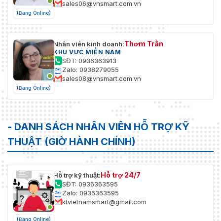
sales06@vnsmart.com.vn
(Đang Online)
Thơm Trần
Nhân viên kinh doanh:
KHU VỰC MIỀN NAM
SĐT: 0936363913
Zalo: 0938279055
sales08@vnsmart.com.vn
(Đang Online)
- DANH SÁCH NHÂN VIÊN HỖ TRỢ KỸ
THUẬT (GIỜ HÀNH CHÍNH)
Hỗ trợ 24/7
Hỗ trợ kỹ thuật:
SĐT: 0936363595
Zalo: 0936363595
ktvietnamsmart@gmail.com
(Đang Online)