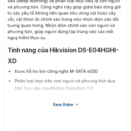
sâu (deep learning) để phân loại mục tiêu là con người
và phương tiện. Công nghệ này giúp giảm báo động giả
từ các yếu tố không liên quan như động vật hoặc cây
cối, cải thiện độ chính xác trong việc nhận diện các đối
tượng quan trọng. Nhận diện chính xác con người và
phương tiện, giúp người dùng tập trung vào các mối
nguy hiểm thực sự.
Tính năng của Hikvision DS-E04HGHI-
XD
Được hỗ trợ bởi công nghệ M-SATA eSSD
Phân loại mục tiêu con người và phương tiện dựa
trên học sâu của Motion Detection 2.0
Nén video điều khiển tốc độ bit thích ứng với cảnh
Xem thêm
Khả năng mã hóa lên đến 1080p Lite@30 fps
Tiêu thụ điện năng thấp
Âm thanh qua cáp đồng trục