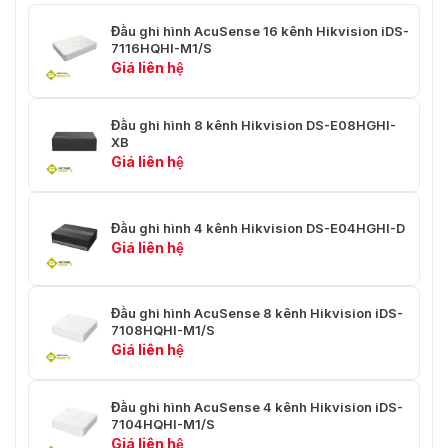
Theo bối cảnh thực tế, công
Đầu ghi hình AcuSense 16 kênh Hikvision iDS-
nghệ điều khiển bitrate thích ứng
7116HQHI-M1/S
Tốc độ bit video
với bối cảnh sẽ tự động phân bổ
Giá liên hệ
bitrate thích hợp để đảm bảo tính
ổn định của thời gian ghi.
Đầu ghi hình 8 kênh Hikvision DS-E08HGHI-
Lưu ý về Video, Video & Âm
XB
thanh: Để bảo vệ quyền riêng tư,
Giá liên hệ
thiết bị sẽ chỉ ghi video (không
có âm thanh) theo mặc định. Nếu
Loại luồng
bạn muốn ghi âm, bạn phải bật
Đầu ghi hình 4 kênh Hikvision DS-E04HGHI-D
ghi âm thủ công. Để biết chi tiết
Giá liên hệ
về thao tác, hãy tham khảo
hướng dẫn sử dụng.
Nén âm thanh
G.711u
Đầu ghi hình AcuSense 8 kênh Hikvision iDS-
7108HQHI-M1/S
Giá liên hệ
Tốc độ bit âm thanh
64 Kbps
Mạng
Đầu ghi hình AcuSense 4 kênh Hikvision iDS-
7104HQHI-M1/S
64 Mbps Băng thông đầu vào: 4
Băng thông tổng
Giá liên hệ