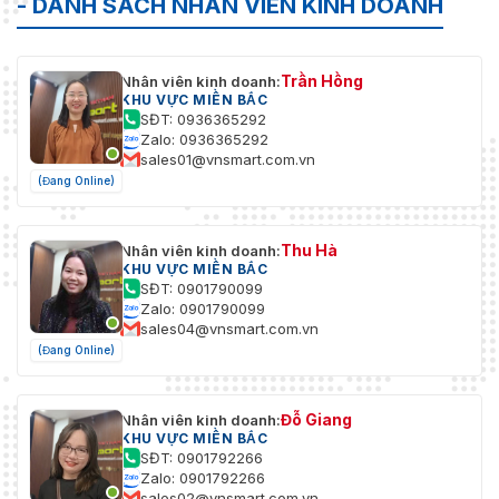
- DANH SÁCH NHÂN VIÊN KINH DOANH
Trần Hồng
Nhân viên kinh doanh:
KHU VỰC MIỀN BẮC
SĐT: 0936365292
Zalo: 0936365292
sales01@vnsmart.com.vn
(Đang Online)
Thu Hà
Nhân viên kinh doanh:
KHU VỰC MIỀN BẮC
SĐT: 0901790099
Zalo: 0901790099
sales04@vnsmart.com.vn
(Đang Online)
Đỗ Giang
Nhân viên kinh doanh:
KHU VỰC MIỀN BẮC
SĐT: 0901792266
Zalo: 0901792266
sales02@vnsmart.com.vn