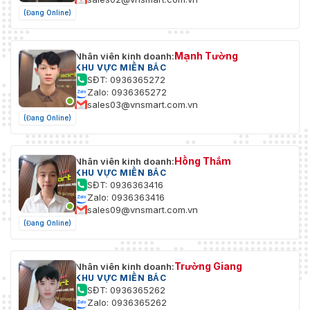
(Đang Online)
Mạnh Tường
Nhân viên kinh doanh:
KHU VỰC MIỀN BẮC
SĐT: 0936365272
Zalo: 0936365272
sales03@vnsmart.com.vn
(Đang Online)
Hồng Thắm
Nhân viên kinh doanh:
KHU VỰC MIỀN BẮC
SĐT: 0936363416
Zalo: 0936363416
sales09@vnsmart.com.vn
(Đang Online)
Trường Giang
Nhân viên kinh doanh:
KHU VỰC MIỀN BẮC
SĐT: 0936365262
Zalo: 0936365262