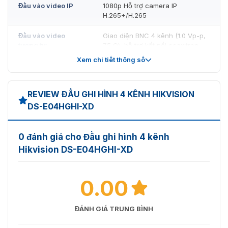
Đầu vào video IP
1080p Hỗ trợ camera IP
H.265+/H.265
Đầu vào video
Giao diện BNC 4 kênh (1.0 Vp-p,
tương tự
75 Ω), hỗ trợ kết nối coaxitron
Xem chi tiết thông số
1080p25, 1080p30, 720p25,
Đầu vào HDTVI
720p30
REVIEW ĐẦU GHI HÌNH 4 KÊNH HIKVISION
1080p25, 1080p30, 720p25,
Đầu vào AHD
DS-E04HGHI-XD
720p30
1080p25, 1080p30, 720p25,
Đầu vào HDCVI
720p30
0 đánh giá cho Đầu ghi hình 4 kênh
Hikvision DS-E04HGHI-XD
Đầu vào CVBS
Ủng hộ
1 kênh, 1920 × 1080/60 Hz, 1280
0.00
Đầu ra HDMI
× 1024/60 Hz, 1280 × 720/60 Hz
1 kênh, 1920 × 1080/60 Hz, 1280
ĐÁNH GIÁ TRUNG BÌNH
Đầu ra VGA
× 1024/60 Hz, 1280 × 720/60 Hz