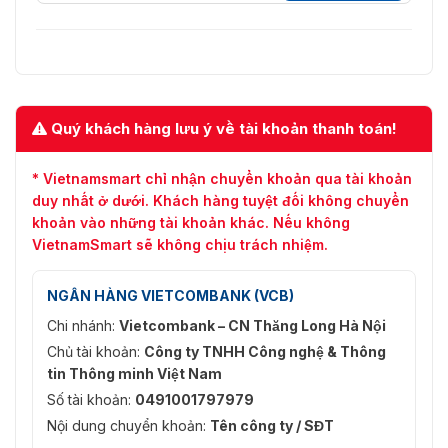
Đầu vào/đầu ra báo
Không có
động
Thông tin chung
Cung cấp điện
12 VDC, 1 A
Quý khách hàng lưu ý về tài khoản thanh toán!
Tiêu thụ
≤ 5,4 W (có eSSD)
* Vietnamsmart chỉ nhận chuyển khoản qua tài khoản
duy nhất ở dưới. Khách hàng tuyệt đối không chuyển
Nhiệt độ làm việc
-10 °C đến 45 °C
khoản vào những tài khoản khác. Nếu không
Độ ẩm làm việc
10% đến 90%
VietnamSmart sẽ không chịu trách nhiệm.
152 × 113 × 46 mm (6,0 × 4,4 ×
Kích thước
NGÂN HÀNG VIETCOMBANK (VCB)
1,8 inch)
Chi nhánh:
Vietcombank – CN Thăng Long Hà Nội
Trọng lượng
≤ 0,5 kg (có eSSD, 1,1 lb.)
Chủ tài khoản:
Công ty TNHH Công nghệ & Thông
tin Thông minh Việt Nam
Số tài khoản:
0491001797979
Nội dung chuyển khoản:
Tên công ty / SĐT