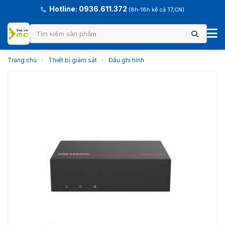
Hotline: 0936.611.372
(8h-18h kể cả T7,CN)
Trang chủ
›
Thiết bị giám sát
›
Đầu ghi hình