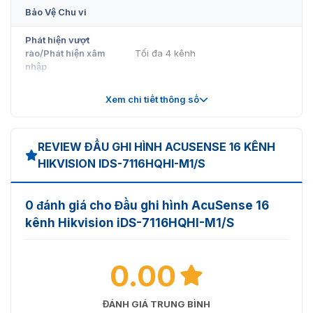
Bảo Vệ Chu vi
Phát hiện vượt
rào/Phát hiện xâm
Tối đa 4 kênh
nhập
Phát hiện khuôn
Phát hiện và chụp ảnh khuôn mặt,
Xem chi tiết thông số
mặt
tìm kiếm hình ảnh khuôn mặt
Video và Âm
REVIEW ĐẦU GHI HÌNH ACUSENSE 16 KÊNH
Thanh
HIKVISION IDS-7116HQHI-M1/S
Đầu vào video IP
2 kênh (tối đa 18 kênh)
0 đánh giá cho Đầu ghi hình AcuSense 16
Chế độ IP nâng
8 kênh (tối đa 24 kênh), mỗi kênh
cao
tối đa 4 Mbps
kênh Hikvision iDS-7116HQHI-M1/S
Độ phân giải tối
Tối đa 6 MP
đa
0.00
Hỗ trợ camera IP
H.265+/H.265/H.264+/H.264
ĐÁNH GIÁ TRUNG BÌNH