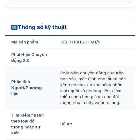
Thông số kỹ thuật
iDS-7116HQHI-M1/S
Mã sản phẩm
iDS-7116HQHI-M1/S
Phát Hiện Chuyển
Động 2.0
Phát hiện chuyển động dựa trên
học sâu, mặc định cho tất cả các
Phân tích
kênh analog, có khả năng phân
Người/Phương
loại người và phương tiện, giảm
tiện
thiểu cảnh báo giả do các đối
tượng như lá cây và ánh sáng.
Tìm kiếm nhanh
theo loại đối
Hỗ trợ
tượng hoặc sự
kiện