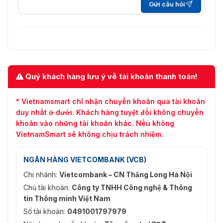
Tốc độ khung
720p/WD1/4CIF/VGA/CIF@20fps
Gửi câu hỏi
hình
Khi chế độ 1080p Lite được kích
hoạt: 3K lite/5 MP lite@12fps; 4 MP
lite@15fps; 1080p lite/720p
lite/VGA/WD1/4CIF/CIF@25fps
(P)/30fps (N)
Phụ:
Quý khách hàng lưu ý về tài khoản thanh toán!
WD1/4CIF@12fps;
CIF@25fps
(P)/30fps (N)
* Vietnamsmart chỉ nhận chuyển khoản qua tài khoản
duy nhất ở dưới. Khách hàng tuyệt đối không chuyển
Bitrate video
32 Kbps đến 6 Mbps
khoản vào những tài khoản khác. Nếu không
VietnamSmart sẽ không chịu trách nhiệm.
Hỗ trợ đa luồng
Có
Loại luồng
Video, Video & Audio
NGÂN HÀNG VIETCOMBANK (VCB)
Chi nhánh:
Vietcombank – CN Thăng Long Hà Nội
Nén âm thanh
G.711u
Chủ tài khoản:
Công ty TNHH Công nghệ & Thông
Bitrate âm thanh
tin Thông minh Việt Nam
64 Kbps
Số tài khoản:
0491001797979
Mạng