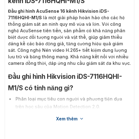
kênh iDS-7116HQHI-M1/S
Đầu ghi hình AcuSense 16 kênh Hikvision iDS-
7116HQHI-M1/S
là một giải pháp hoàn hảo cho các hệ
thống giám sát an ninh quy mô vừa và lớn. Với công
nghệ AcuSense tiên tiến, sản phẩm có khả năng phân
biệt được đối tượng người và vật thể, giúp giảm thiểu
đáng kể các báo động giả, tăng cường hiệu quả giám
sát. Công nghệ Nén video H.265+ tiết kiệm dung lượng
lưu trữ và băng thông mạng. Khả năng kết nối với nhiều
camera đồng thời, đáp ứng nhu cầu giám sát đa khu vực.
Đầu ghi hình Hikvision iDS-7116HQHI-
M1/S có tính năng gì?
Phân loại mục tiêu con người và phương tiện dựa
trên học sâu của Motion Detection 2.0.
Bảo vệ chu vi dựa trên học sâu.
Xem thêm
Nén video H.265 Pro+/H.265 Pro/H.265.
Đầu vào video HDTVI/AHD/CVI/CVBS/IP.