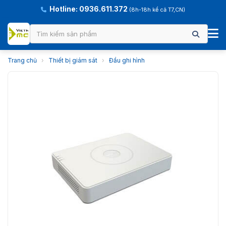
Hotline: 0936.611.372
(8h-18h kể cả T7,CN)
Trang chủ
›
Thiết bị giám sát
›
Đầu ghi hình