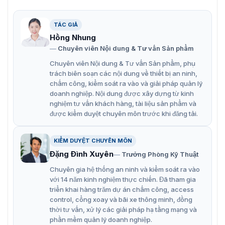
Âm thanh qua cáp đồng trục.
TÁC GIẢ
Đầu vào camera IP lên đến 24 kênh (tối đa 6 MP).
Hồng Nhung
Khả năng mã hóa lên đến 3K/5M Lite @ 12 fps.
Chuyên viên Nội dung & Tư vấn Sản phẩm
Chuyên viên Nội dung & Tư vấn Sản phẩm, phụ
trách biên soạn các nội dung về thiết bị an ninh,
chấm công, kiểm soát ra vào và giải pháp quản lý
doanh nghiệp. Nội dung được xây dựng từ kinh
nghiệm tư vấn khách hàng, tài liệu sản phẩm và
được kiểm duyệt chuyên môn trước khi đăng tải.
KIỂM DUYỆT CHUYÊN MÔN
Đặng Đình Xuyên
Trưởng Phòng Kỹ Thuật
Chuyên gia hệ thống an ninh và kiểm soát ra vào
với 14 năm kinh nghiệm thực chiến. Đã tham gia
triển khai hàng trăm dự án chấm công, access
control, cổng xoay và bãi xe thông minh, đồng
thời tư vấn, xử lý các giải pháp hạ tầng mạng và
phần mềm quản lý doanh nghiệp.