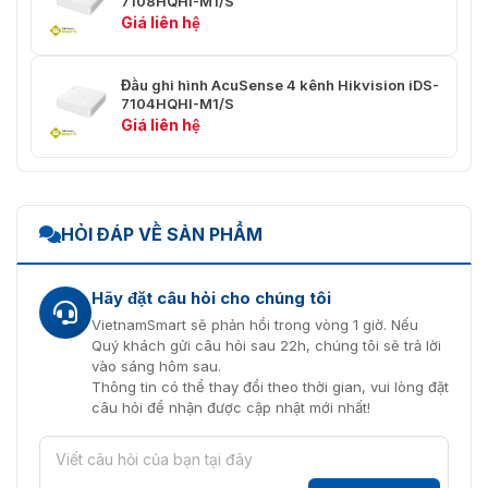
7108HQHI-M1/S
Giá liên hệ
Âm thanh hai
1 kênh, RCA (2.0 Vp-p, 1 KΩ) (sử
chiều
dụng đầu vào âm thanh đầu tiên)
Đầu ghi hình AcuSense 4 kênh Hikvision iDS-
Phát lại đồng bộ
16 kênh
7104HQHI-M1/S
Giá liên hệ
Ghi hình
H.265 Pro+/H.265
Nén video
Pro/H.265/H.264+/H.264
HỎI ĐÁP VỀ SẢN PHẨM
Khi chế độ 1080p Lite không được
kích hoạt: 3K lite/5 MP lite/4 MP
lite/1080p/720p/VGA/WD1/4CIF/CIF;
Độ phân giải mã
Hãy đặt câu hỏi cho chúng tôi
Khi chế độ 1080p Lite được kích
hóa
VietnamSmart sẽ phản hồi trong vòng 1 giờ. Nếu
hoạt: 3K lite/5 MP lite/4 MP
Quý khách gửi câu hỏi sau 22h, chúng tôi sẽ trả lời
lite/1080p lite/720p
vào sáng hôm sau.
lite/VGA/WD1/4CIF/CIF
Thông tin có thể thay đổi theo thời gian, vui lòng đặt
câu hỏi để nhận được cập nhật mới nhất!
Chính: Khi chế độ 1080p Lite không
được kích hoạt:
3K lite@12fps; 4 MP
lite@15fps/1080p Lite@20fps;