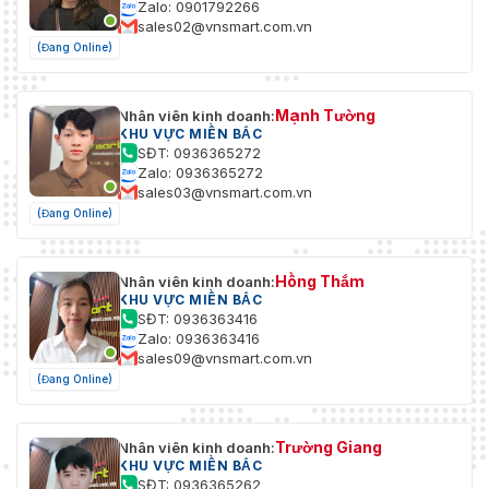
Zalo: 0901792266
sales02@vnsmart.com.vn
(Đang Online)
Mạnh Tường
Nhân viên kinh doanh:
KHU VỰC MIỀN BẮC
SĐT: 0936365272
Zalo: 0936365272
sales03@vnsmart.com.vn
(Đang Online)
Hồng Thắm
Nhân viên kinh doanh:
KHU VỰC MIỀN BẮC
SĐT: 0936363416
Zalo: 0936363416
sales09@vnsmart.com.vn
(Đang Online)
Trường Giang
Nhân viên kinh doanh:
KHU VỰC MIỀN BẮC
SĐT: 0936365262