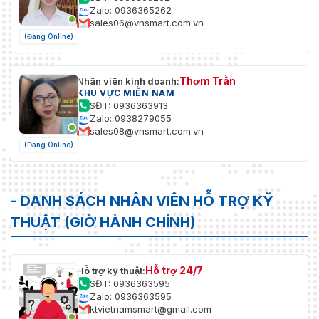
Zalo: 0936365262
sales06@vnsmart.com.vn
(Đang Online)
Thơm Trần
Nhân viên kinh doanh:
KHU VỰC MIỀN NAM
SĐT: 0936363913
Zalo: 0938279055
sales08@vnsmart.com.vn
(Đang Online)
- DANH SÁCH NHÂN VIÊN HỖ TRỢ KỸ
THUẬT (GIỜ HÀNH CHÍNH)
Hỗ trợ 24/7
Hỗ trợ kỹ thuật:
SĐT: 0936363595
Zalo: 0936363595
ktvietnamsmart@gmail.com