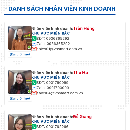
- DANH SÁCH NHÂN VIÊN KINH DOANH
Tiêu thụ
≤ 24W
-10 °C đến +55 °C (+14 °F đến +131
Nhiệt độ làm việc
Trần Hồng
°F)
Nhân viên kinh doanh:
KHU VỰC MIỀN BẮC
SĐT: 0936365292
Độ ẩm làm việc
10% đến 90%
Zalo: 0936365292
sales01@vnsmart.com.vn
Kích thước (R × D
285 × 210 × 48 mm (11.2 × 8.3 × 1.9
(Đang Online)
× C)
inch)
Trọng lượng
≤ 1 kg (2.2 lb)
Thu Hà
Nhân viên kinh doanh:
KHU VỰC MIỀN BẮC
SĐT: 0901790099
Zalo: 0901790099
sales04@vnsmart.com.vn
(Đang Online)
Đỗ Giang
Nhân viên kinh doanh:
KHU VỰC MIỀN BẮC
SĐT: 0901792266