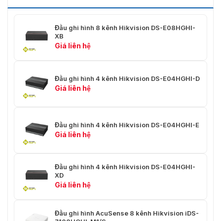
× 1440)@30 fps, 4 MP (2560 ×
Đầu vào HDCVI
1440)@25 fps, 1080p@30 fps,
1080p@25 fps, 720p@30 fps,
Đầu ghi hình 8 kênh Hikvision DS-E08HGHI-
720p@25 fps
XB
Giá liên hệ
Đầu vào CVBS
PAL/NTSC
1 kênh, 4K (3840 × 2160)/30Hz, 2K
(2560 × 1440)/60Hz, 1920 ×
Đầu ghi hình 4 kênh Hikvision DS-E04HGHI-D
Đầu ra HDMI
1080/60Hz, 1280 × 1024/60Hz, 1280
Giá liên hệ
× 720/60Hz
1 kênh, 1920 × 1080/60Hz, 1280 ×
Đầu ra VGA
Đầu ghi hình 4 kênh Hikvision DS-E04HGHI-E
1024/60Hz, 1280 × 720/60Hz
Giá liên hệ
Âm Thanh
Đầu vào âm thanh
1 kênh, RCA (2.0 Vp-p, 1 KΩ)
Đầu ghi hình 4 kênh Hikvision DS-E04HGHI-
XD
Giá liên hệ
16-kênh qua cáp
Hỗ trợ
đồng trục
Đầu ghi hình AcuSense 8 kênh Hikvision iDS-
Đầu ra âm thanh
1 kênh, RCA (Tuyến tính, 1 KΩ)