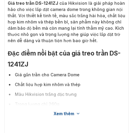
Giá treo trần DS-1241ZJ
của Hikvision là giải pháp hoàn
hảo cho việc lắp đặt camera dome trong không gian nội
thất. Với thiết kế tinh tế, màu sắc trắng hài hòa, chất liệu
hợp kim nhôm và thép bền bỉ, sản phẩm này không chỉ
đảm bảo độ bền mà còn mang lại tính thẩm mỹ cao. Kích
thước nhỏ gọn và trọng lượng nhẹ giúp việc lắp đặt trở
nên dễ dàng và thuận tiện hơn bao giờ hết.
Đặc điểm nổi bật của giá treo trần DS-
1241ZJ
Giá gắn trần cho Camera Dome
Chất liệu hợp kim nhôm và thép
Màu Hikvision trắng đặc trưng
Trọng lượng chỉ 260g
Xem thêm
Kích thước Φ210×26.8mm, dễ dàng lắp đặt
Đảm bảo độ bền và khả năng chịu lực tốt