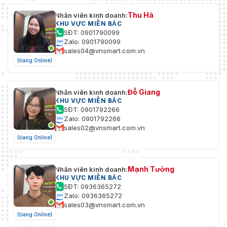
Thu Hà
Nhân viên kinh doanh:
KHU VỰC MIỀN BẮC
SĐT: 0901790099
Zalo: 0901790099
sales04@vnsmart.com.vn
(Đang Online)
Đỗ Giang
Nhân viên kinh doanh:
KHU VỰC MIỀN BẮC
SĐT: 0901792266
Zalo: 0901792266
sales02@vnsmart.com.vn
(Đang Online)
Mạnh Tường
Nhân viên kinh doanh:
KHU VỰC MIỀN BẮC
SĐT: 0936365272
Zalo: 0936365272
sales03@vnsmart.com.vn
(Đang Online)