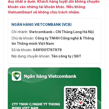
duy nhất ở dưới. Khách hàng tuyệt đối không chuyển
khoản vào những tài khoản khác. Nếu không
VietnamSmart sẽ không chịu trách nhiệm.
NGÂN HÀNG VIETCOMBANK (VCB)
Chi nhánh:
Vietcombank – CN Thăng Long Hà Nội
Chủ tài khoản:
Công ty TNHH Công nghệ & Thông
tin Thông minh Việt Nam
Số tài khoản:
0491001797979
Nội dung chuyển khoản:
Tên công ty / SĐT