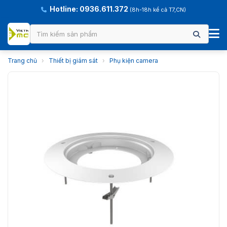
Hotline: 0936.611.372
(8h-18h kể cả T7,CN)
Trang chủ
›
Thiết bị giám sát
›
Phụ kiện camera