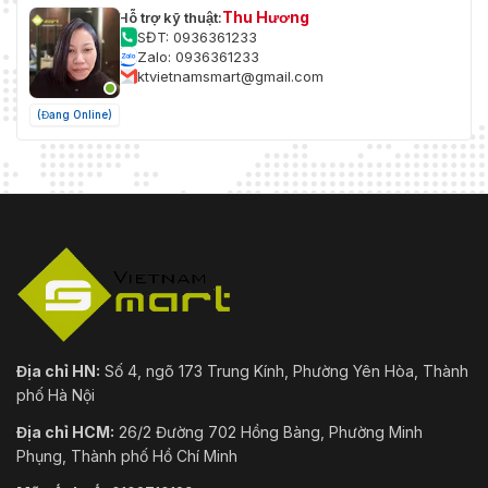
Thu Hương
Hỗ trợ kỹ thuật:
SĐT: 0936361233
Zalo: 0936361233
ktvietnamsmart@gmail.com
(Đang Online)
Địa chỉ HN:
Số 4, ngõ 173 Trung Kính, Phường Yên Hòa, Thành
phố Hà Nội
Địa chỉ HCM:
26/2 Đường 702 Hồng Bàng, Phường Minh
Phụng, Thành phố Hồ Chí Minh