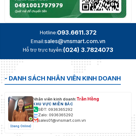
093.6611.372
Hotline:
sales@vnsmart.com.vn
Email:
(024) 3.7824073
Hỗ trợ trực tuyến:
- DANH SÁCH NHÂN VIÊN KINH DOANH
Trần Hồng
Nhân viên kinh doanh:
KHU VỰC MIỀN BẮC
SĐT: 0936365292
Zalo: 0936365292
sales01@vnsmart.com.vn
(Đang Online)