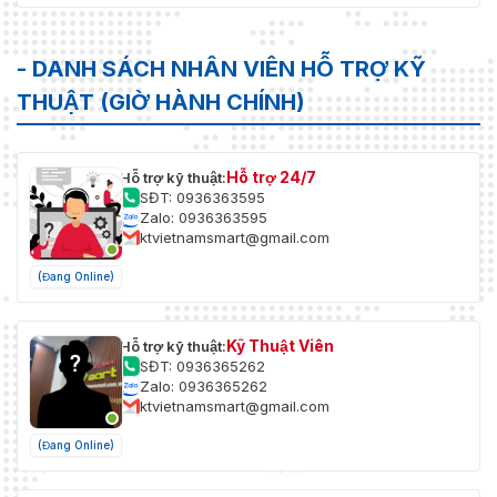
- DANH SÁCH NHÂN VIÊN HỖ TRỢ KỸ
THUẬT (GIỜ HÀNH CHÍNH)
Hỗ trợ 24/7
Hỗ trợ kỹ thuật:
SĐT: 0936363595
Zalo: 0936363595
ktvietnamsmart@gmail.com
(Đang Online)
Kỹ Thuật Viên
Hỗ trợ kỹ thuật:
SĐT: 0936365262
Zalo: 0936365262
ktvietnamsmart@gmail.com
(Đang Online)