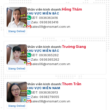
Hồng Thắm
Nhân viên kinh doanh:
KHU VỰC MIỀN BẮC
SĐT: 0936363416
Zalo: 0936363416
sales09@vnsmart.com.vn
(Đang Online)
Trường Giang
Nhân viên kinh doanh:
KHU VỰC MIỀN BẮC
SĐT: 0936365262
Zalo: 0936365262
sales06@vnsmart.com.vn
(Đang Online)
Thơm Trần
Nhân viên kinh doanh:
KHU VỰC MIỀN NAM
SĐT: 0936363913
Zalo: 0938279055
sales08@vnsmart.com.vn
(Đang Online)