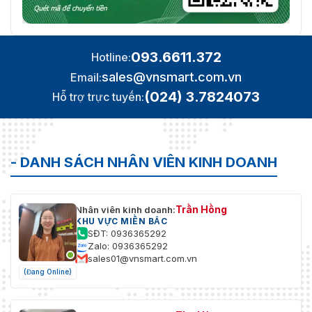
093.6611.372
Hotline:
sales@vnsmart.com.vn
Email:
(024) 3.7824073
Hỗ trợ trực tuyến:
- DANH SÁCH NHÂN VIÊN KINH DOANH
Trần Hồng
Nhân viên kinh doanh:
KHU VỰC MIỀN BẮC
SĐT: 0936365292
Zalo: 0936365292
sales01@vnsmart.com.vn
(Đang Online)