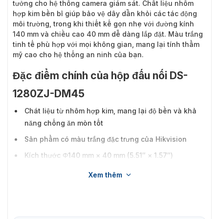
tưởng cho hệ thống camera giám sát. Chất liệu nhôm
hợp kim bền bỉ giúp bảo vệ dây dẫn khỏi các tác động
môi trường, trong khi thiết kế gọn nhẹ với đường kính
140 mm và chiều cao 40 mm dễ dàng lắp đặt. Màu trắng
tinh tế phù hợp với mọi không gian, mang lại tính thẩm
mỹ cao cho hệ thống an ninh của bạn.
Đặc điểm chính của hộp đấu nối DS-
1280ZJ-DM45
Chát liệu từ nhôm hợp kim, mang lại độ bền và khả
năng chống ăn mòn tốt
Sản phẩm có màu trắng đặc trưng của Hikvision
Kích thước Φ140 mm × 40 mm (5.51″ × 1.57″)
Trọng lượng: Khoảng 237 g (0.52 lb), dễ dàng vận
Xem thêm
chuyển và lắp đặt.
Với cấu trúc kín và chắc chắn, hộp nối này giúp bảo vệ
các dây dẫn bên trong khỏi các tác động bên ngoài như