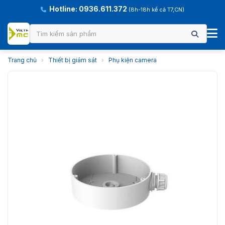
Hotline: 0936.611.372
(8h-18h kể cả T7,CN)
Trang chủ
›
Thiết bị giám sát
›
Phụ kiện camera