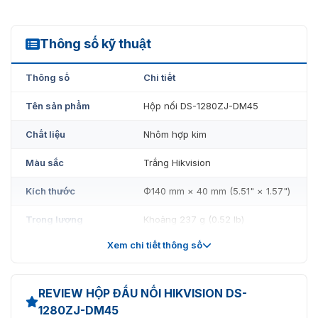
Thông số kỹ thuật
DS-1280ZJ-DM45
Thông số
Chi tiết
Tên sản phẩm
Hộp nối DS-1280ZJ-DM45
Chất liệu
Nhôm hợp kim
Màu sắc
Trắng Hikvision
Kích thước
Φ140 mm × 40 mm (5.51" × 1.57")
Trọng lượng
Khoảng 237 g (0.52 lb)
Xem chi tiết thông số
Ứng dụng
Lắp đặt camera giám sát
REVIEW HỘP ĐẤU NỐI HIKVISION DS-
1280ZJ-DM45