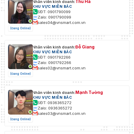
Thu Hà
Nhân viên kinh doanh:
KHU VỰC MIỀN BẮC
SĐT: 0901790099
Zalo: 0901790099
sales04@vnsmart.com.vn
(Đang Online)
Đỗ Giang
Nhân viên kinh doanh:
KHU VỰC MIỀN BẮC
SĐT: 0901792266
Zalo: 0901792266
sales02@vnsmart.com.vn
(Đang Online)
Mạnh Tường
Nhân viên kinh doanh:
KHU VỰC MIỀN BẮC
SĐT: 0936365272
Zalo: 0936365272
sales03@vnsmart.com.vn
(Đang Online)