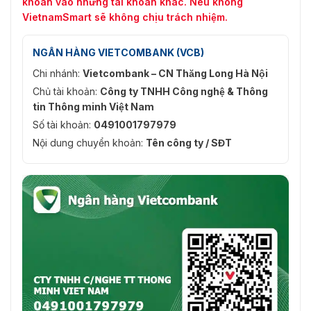
khoản vào những tài khoản khác. Nếu không
VietnamSmart sẽ không chịu trách nhiệm.
NGÂN HÀNG VIETCOMBANK (VCB)
Chi nhánh:
Vietcombank – CN Thăng Long Hà Nội
Chủ tài khoản:
Công ty TNHH Công nghệ & Thông
tin Thông minh Việt Nam
Số tài khoản:
0491001797979
Nội dung chuyển khoản:
Tên công ty / SĐT