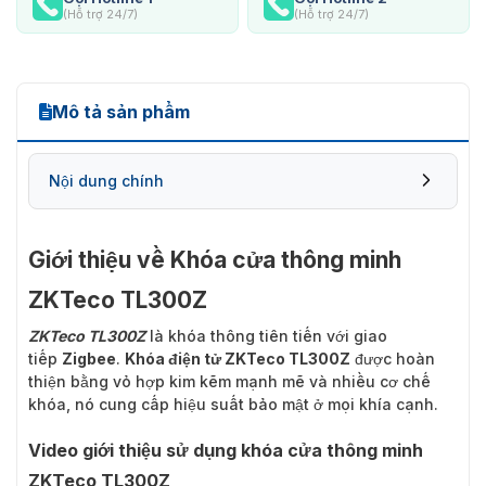
(Hỗ trợ 24/7)
(Hỗ trợ 24/7)
Mô tả sản phẩm
Nội dung chính
Giới thiệu về Khóa cửa thông minh ZKTeco
Giới thiệu về Khóa cửa thông minh
TL300Z
ZKTeco TL300Z
Những đặc điểm nổi bật của Khóa cửa thông
minh ZKTeco TL300Z
ZKTeco TL300Z
là khóa thông tiên tiến với giao
tiếp
Zigbee
.
Khóa điện tử ZKTeco TL300Z
được hoàn
thiện bằng vỏ hợp kim kẽm mạnh mẽ và nhiều cơ chế
khóa, nó cung cấp hiệu suất bảo mật ở mọi khía cạnh.
Video giới thiệu sử dụng khóa cửa thông minh
ZKTeco TL300Z