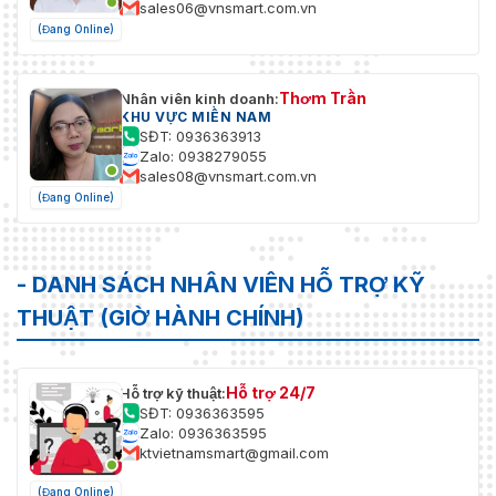
sales06@vnsmart.com.vn
(Đang Online)
Thơm Trần
Nhân viên kinh doanh:
KHU VỰC MIỀN NAM
SĐT: 0936363913
Zalo: 0938279055
sales08@vnsmart.com.vn
(Đang Online)
- DANH SÁCH NHÂN VIÊN HỖ TRỢ KỸ
THUẬT (GIỜ HÀNH CHÍNH)
Hỗ trợ 24/7
Hỗ trợ kỹ thuật:
SĐT: 0936363595
Zalo: 0936363595
ktvietnamsmart@gmail.com
(Đang Online)