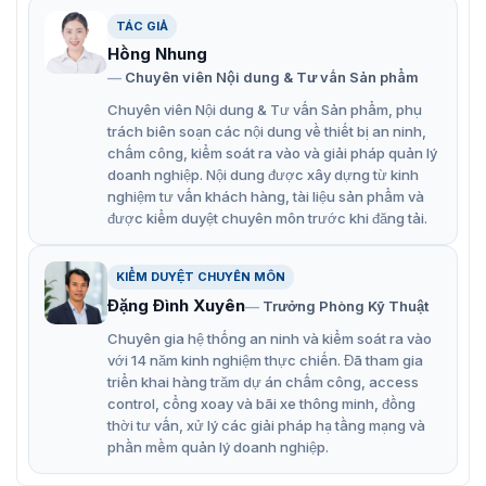
nhập từ các thành viên trong gia đình, trạng thái ngoại
TÁC GIẢ
tuyến v.v tại thời gian thực. Bên cạnh đó, bạn có thể tùy
Hồng Nhung
chỉnh các điều kiện để kích hoạt một số thông báo hoặc
Chuyên viên Nội dung & Tư vấn Sản phẩm
hành động, chẳng hạn như khởi chạy một cấu hình kịch
Chuyên viên Nội dung & Tư vấn Sản phẩm, phụ
bản khi một thành viên gia đình đến nhà.
trách biên soạn các nội dung về thiết bị an ninh,
chấm công, kiểm soát ra vào và giải pháp quản lý
doanh nghiệp. Nội dung được xây dựng từ kinh
nghiệm tư vấn khách hàng, tài liệu sản phẩm và
được kiểm duyệt chuyên môn trước khi đăng tải.
KIỂM DUYỆT CHUYÊN MÔN
Đặng Đình Xuyên
Trưởng Phòng Kỹ Thuật
Chuyên gia hệ thống an ninh và kiểm soát ra vào
với 14 năm kinh nghiệm thực chiến. Đã tham gia
triển khai hàng trăm dự án chấm công, access
control, cổng xoay và bãi xe thông minh, đồng
thời tư vấn, xử lý các giải pháp hạ tầng mạng và
ZKTeco TL300Z
phần mềm quản lý doanh nghiệp.