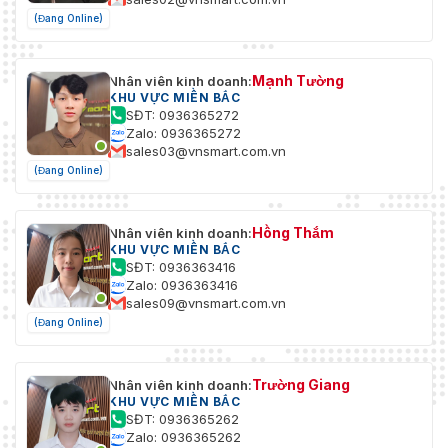
(Đang Online)
Mạnh Tường
Nhân viên kinh doanh:
KHU VỰC MIỀN BẮC
SĐT: 0936365272
Zalo: 0936365272
sales03@vnsmart.com.vn
(Đang Online)
Hồng Thắm
Nhân viên kinh doanh:
KHU VỰC MIỀN BẮC
SĐT: 0936363416
Zalo: 0936363416
sales09@vnsmart.com.vn
(Đang Online)
Trường Giang
Nhân viên kinh doanh:
KHU VỰC MIỀN BẮC
SĐT: 0936365262
Zalo: 0936365262