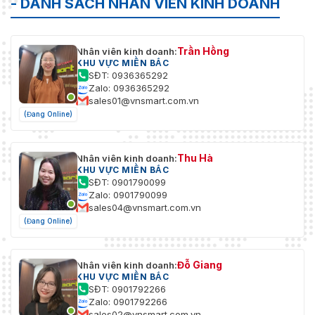
- DANH SÁCH NHÂN VIÊN KINH DOANH
Trần Hồng
Nhân viên kinh doanh:
KHU VỰC MIỀN BẮC
SĐT: 0936365292
Zalo: 0936365292
sales01@vnsmart.com.vn
(Đang Online)
Thu Hà
Nhân viên kinh doanh:
KHU VỰC MIỀN BẮC
SĐT: 0901790099
Zalo: 0901790099
sales04@vnsmart.com.vn
(Đang Online)
Đỗ Giang
Nhân viên kinh doanh:
KHU VỰC MIỀN BẮC
SĐT: 0901792266
Zalo: 0901792266
sales02@vnsmart.com.vn