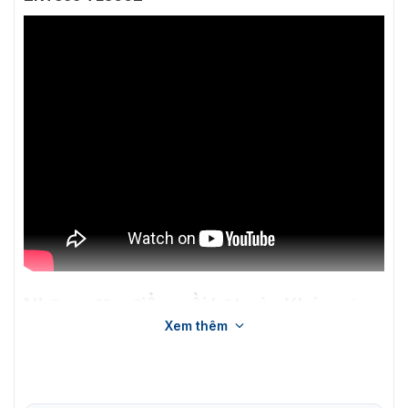
Những đặc điểm nổi bật của Khóa cửa
Xem thêm
thông minh ZKTeco TL300Z
Khóa cửa điện tử
ZKTeco TL300Z
có cấu tạo lõi mạnh
và thông minh, bạn có thể nhận các thông tin khi pin
yếu, cảnh báo xác minh bất hợp pháp, cảnh báo xâm