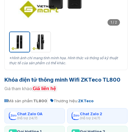
1 / 2
*Hình ảnh chỉ mang tính minh họa. Hình thức và thông số kỹ thuật
thực tế của sản phẩm có thể khác.
Khóa điện tử thông minh Wifi ZKTeco TL800
Giá liên hệ
Giá tham khảo:
Mã sản phẩm:
TL800
Thương hiệu:
ZKTeco
Chat Zalo OA
Chat Zalo 2
(Hỗ trợ 24/7)
(Hỗ trợ 24/7)
Gọi Hotline 1
Gọi Hotline 2