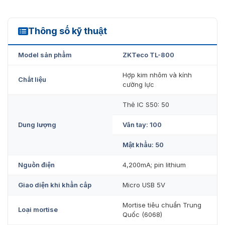
Chế độ bảo vệ xylanh Class C; ngay cả khi thiết bị
bên ngoài bị hư hỏng, ngôi nhà của bạn vẫn an
Thông số kỹ thuật
toàn.
TL800
Điều khiển & giám sát thông qua Wifi
Model sản phẩm
ZKTeco TL-800
Cài chế độ mật khẩu ngẫu nhiên
Hợp kim nhôm và kính
Chất liệu
cường lực
Thẻ IC S50: 50
Dung lượng
Vân tay: 100
Mật khẩu: 50
Nguồn điện
4,200mA; pin lithium
Giao diện khi khẩn cấp
Micro USB 5V
Mortise tiêu chuẩn Trung
Loại mortise
Quốc (6068)
Khóa cửa thông minh TL800 tích hợp nhiều công nghệ