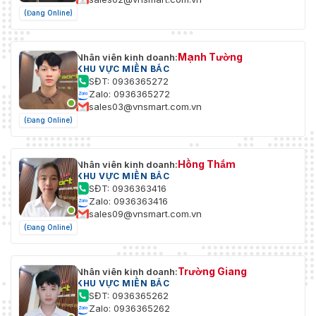
(Đang Online)
Mạnh Tường
Nhân viên kinh doanh:
KHU VỰC MIỀN BẮC
SĐT: 0936365272
Zalo: 0936365272
sales03@vnsmart.com.vn
(Đang Online)
Hồng Thắm
Nhân viên kinh doanh:
KHU VỰC MIỀN BẮC
SĐT: 0936363416
Zalo: 0936363416
sales09@vnsmart.com.vn
(Đang Online)
Trường Giang
Nhân viên kinh doanh:
KHU VỰC MIỀN BẮC
SĐT: 0936365262
Zalo: 0936365262