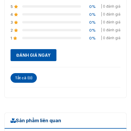
Bên trong: 400 x 74x
⭐ Vân 
5
0%
| 0 đánh giá
34.8 mm
4
0%
⭐ Mật 
| 0 đánh giá
3
0%
| 0 đánh giá
2
0%
| 0 đánh giá
✅ Nguồn điện
⭐ 4,200mA;
1
0%
| 0 đánh giá
✅ Giao diện khi khẩn cấp
⭐ Micro U
ĐÁNH GIÁ NGAY
✅ Loại mortise
⭐ Mortise
✅ MCBF
⭐ >100,0
Tất cả (0)
✅ Giao tiếp
⭐ Wi-Fi
✅ Dòng điện tỉnh
⭐ <80uA
✅ Nhiệt độ làm việc
⭐ -25°C ~
Sản phẩm liên quan
✅ Độ ẩm làm việc
⭐ 20% RH