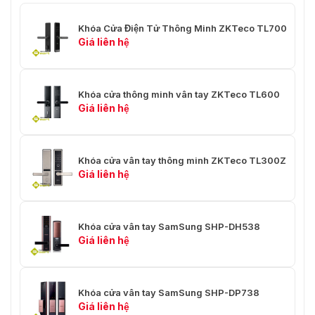
✅ Chuông cửa
⭐ Hỗ trợ
Khóa Cửa Điện Tử Thông Minh ZKTeco TL700
✅ Ứng dụng
⭐ Căn hộ c
Giá liên hệ
cư và các
✅ Độ dày đố cửa (mm)
⭐ 45 – 60 
Khóa cửa thông minh vân tay ZKTeco TL600
Giá liên hệ
✅ Kích thước khóa
⭐ Bên ngo
⭐ Bên tro
Khóa cửa vân tay thông minh ZKTeco TL300Z
Giá liên hệ
Khóa cửa vân tay SamSung SHP-DH538
Giá liên hệ
Khóa cửa vân tay SamSung SHP-DP738
Giá liên hệ