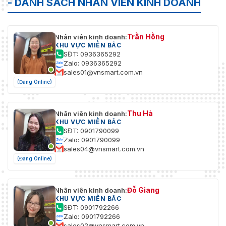
- DANH SÁCH NHÂN VIÊN KINH DOANH
Trần Hồng
Nhân viên kinh doanh:
KHU VỰC MIỀN BẮC
SĐT: 0936365292
Zalo: 0936365292
sales01@vnsmart.com.vn
(Đang Online)
Thu Hà
Nhân viên kinh doanh:
KHU VỰC MIỀN BẮC
SĐT: 0901790099
Zalo: 0901790099
sales04@vnsmart.com.vn
(Đang Online)
Đỗ Giang
Nhân viên kinh doanh:
KHU VỰC MIỀN BẮC
SĐT: 0901792266
Zalo: 0901792266
sales02@vnsmart.com.vn