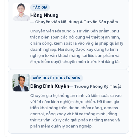
dễ dàng quan sát tình hình bên ngoài. Có thể xác nhận
TÁC GIẢ
được ai đến nhà mình để mở cửa. TL800 tương thích với
USmart Go – một ứng dụng được thiết kế cho tự động
Hồng Nhung
hóa nhà ở. Chế tạo từ chất liệu hộ kim nhôm và kính
Chuyên viên Nội dung & Tư vấn Sản phẩm
cường lực có độ bền cao.
Chuyên viên Nội dung & Tư vấn Sản phẩm, phụ
trách biên soạn các nội dung về thiết bị an ninh,
7 tính năng chính của khóa cửa thông
chấm công, kiểm soát ra vào và giải pháp quản lý
doanh nghiệp. Nội dung được xây dựng từ kinh
minh ZKTeco TL800
nghiệm tư vấn khách hàng, tài liệu sản phẩm và
được kiểm duyệt chuyên môn trước khi đăng tải.
Khóa cửa vân tay TL800
được nhà sản xuất tích hợp
các tính năng nổi bật để sử dụng. Cho 1 sản phẩm có
tính ứng dụng cao với nhiều công nghệ hiện đại.
KIỂM DUYỆT CHUYÊN MÔN
Tự động đóng và mở theo cài đặt cá nhân hóa.
Đặng Đình Xuyên
Trưởng Phòng Kỹ Thuật
Màn hình OLED để theo dõi bên ngoài từ bên trong
Chuyên gia hệ thống an ninh và kiểm soát ra vào
với 14 năm kinh nghiệm thực chiến. Đã tham gia
nhà.
triển khai hàng trăm dự án chấm công, access
Tương thích với USmart Go; điều khiển từ xa và giám
control, cổng xoay và bãi xe thông minh, đồng
thời tư vấn, xử lý các giải pháp hạ tầng mạng và
sát thời gian thực trực tuyến thông qua Wi-Fi.
phần mềm quản lý doanh nghiệp.
Không cần lắp thêm chuông cửa.