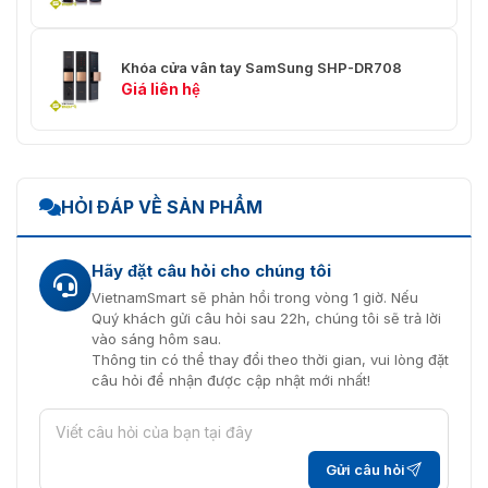
Khóa cửa vân tay SamSung SHP-DR708
Kích thước tổng quan của khóa điện tử ZKTeco TL800
Giá liên hệ
Đến với
VietnamSmart
sẽ không lo mua nhầm hàng giả,
hàng kém chất lượng. Các sản phẩm được nhập chính từ
những thương hiệu lớn nổi tiếng về công nghệ. Nên chất
lượng đảm bảo cùng mức giá hợp. Chúng tôi cùng cấp
HỎI ĐÁP VỀ SẢN PHẨM
nhiều mẫu khóa cửa vân tay với đa dạng mẫu mã và
kiểu dáng lựa chọn. Để mua
khóa vân tay TL800
chính
hãng, chất lượng đến với
VietnamSmart
. Liên hệ với
Hãy đặt câu hỏi cho chúng tôi
chúng tôi theo thông tin bên dưới bài viết để nhận
VietnamSmart sẽ phản hồi trong vòng 1 giờ. Nếu
những tư vấn miễn phí!!!
Quý khách gửi câu hỏi sau 22h, chúng tôi sẽ trả lời
vào sáng hôm sau.
Thông tin có thể thay đổi theo thời gian, vui lòng đặt
câu hỏi để nhận được cập nhật mới nhất!
Gửi câu hỏi