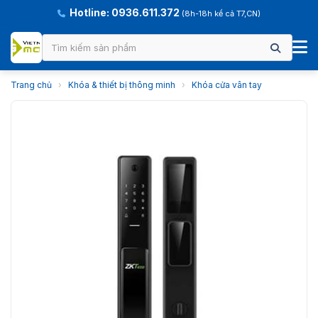
Hotline: 0936.611.372
(8h-18h kể cả T7,CN)
Trang chủ
›
Khóa & thiết bị thông minh
›
Khóa cửa vân tay