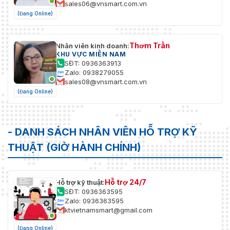
sales06@vnsmart.com.vn
(Đang Online)
Thơm Trần
Nhân viên kinh doanh:
KHU VỰC MIỀN NAM
SĐT: 0936363913
Zalo: 0938279055
sales08@vnsmart.com.vn
(Đang Online)
- DANH SÁCH NHÂN VIÊN HỖ TRỢ KỸ
THUẬT (GIỜ HÀNH CHÍNH)
Hỗ trợ 24/7
Hỗ trợ kỹ thuật:
SĐT: 0936363595
Zalo: 0936363595
ktvietnamsmart@gmail.com
(Đang Online)