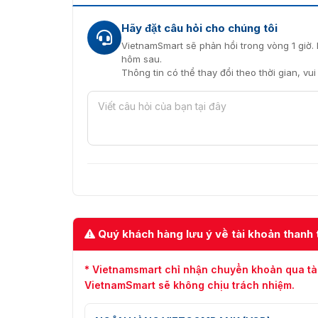
Hiện nay, trên thị trường đang có rất nhiều
kích thước, chủng loại và thương hiệu. Thế 
Hãy đặt câu hỏi cho chúng tôi
phẩm hàng giả, hàng nhái, hàng kém chất lượ
VietnamSmart sẽ phản hồi trong vòng 1 giờ. 
chỉ uy tín để mua sắm
khóa tủ đồ công nghệ 
hôm sau.
với VietnamSmart bạn sẽ được trải nghiệm c
Thông tin có thể thay đổi theo thời gian, vu
nghệ hiện đại mang lại. Sự hài lòng của các 
liên hệ với chúng tôi để có những tư vấn hữu íc
Công ty VietnamSmart, số 4, ngõ 173 Trun
MST: 0102710129
Điện thoại: (024) 3.7824073 – 093.6611.3
Email: sales@vnsmart.com.vn
Website: https://vietnamsmart.com.vn
Quý khách hàng lưu ý về tài khoản thanh 
* Vietnamsmart chỉ nhận chuyển khoản qua tà
VietnamSmart sẽ không chịu trách nhiệm.