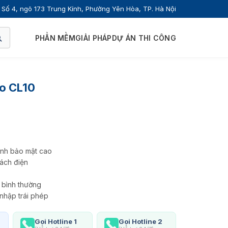
Số 4, ngõ 173 Trung Kính, Phường Yên Hòa, TP. Hà Nội
PHẦN MỀM
GIẢI PHÁP
DỰ ÁN THI CÔNG
o CL10
tính bảo mật cao
ách điện
n bình thường
 nhập trái phép
Gọi Hotline 1
Gọi Hotline 2