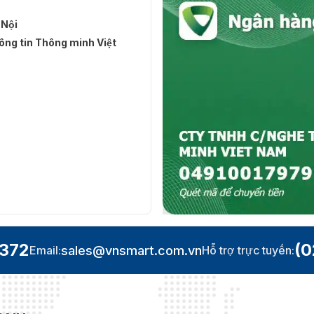
 Nội
ng tin Thông minh Việt
.372
(0
sales@vnsmart.com.vn
Email:
Hỗ trợ trực tuyến: