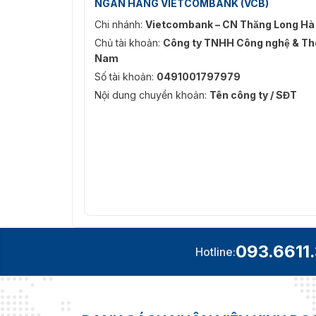
NGÂN HÀNG VIETCOMBANK (VCB)
Chi nhánh:
Vietcombank – CN Thăng Long Hà
Chủ tài khoản:
Công ty TNHH Công nghệ & Thô
Nam
Số tài khoản:
0491001797979
Nội dung chuyển khoản:
Tên công ty / SĐT
093.6611
Hotline: