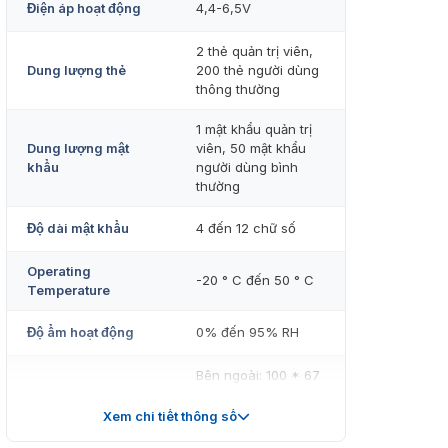
Điện áp hoạt động
4,4-6,5V
2 thẻ quản trị viên,
Dung lượng thẻ
200 thẻ người dùng
thông thường
1 mật khẩu quản trị
Dung lượng mật
viên, 50 mật khẩu
khẩu
người dùng bình
thường
Độ dài mật khẩu
4 đến 12 chữ số
Operating
-20 ° C đến 50 ° C
Temperature
Độ ẩm hoạt động
0% đến 95% RH
Bên ngoài: 100 * 67
* 20 mm
Kích thước (mm)
Xem chi tiết thông số
Bên trong: 96 * 68