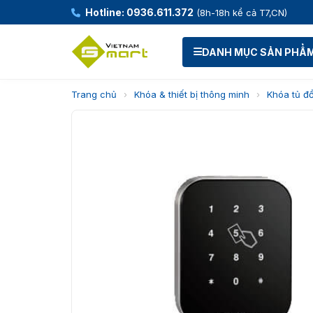
Hotline: 0936.611.372
(8h-18h kể cả T7,CN)
DANH MỤC SẢN PHẨ
Trang chủ
›
Khóa & thiết bị thông minh
›
Khóa tủ đ