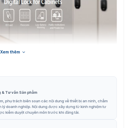
Xem thêm
 hệ mới nhất được VietnamSmart phân phối chính hãng
ệu thép không gỉ SOS304, bền đẹp, thẩm mỹ, chịu tác động
g & Tư vấn Sản phẩm
hiết kế và sản xuất dựa trên nét chấm phá rất tiêu biểu.
u dùng thì các thiết bị sẽ được gắn chíp bo mạch hiện đại
, phụ trách biên soạn các nội dung về thiết bị an ninh, chấm
 dáng sản phẩm sao cho phù hợp với các hệ thống đó cửa.
n lý doanh nghiệp. Nội dung được xây dựng từ kinh nghiệm tư
 kim loại của trang thiết bị…
ợc kiểm duyệt chuyên môn trước khi đăng tải.
hóa tủ đồ công nghệ ZKTeco CL10