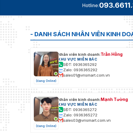
093.6611
Hotline:
- DANH SÁCH NHÂN VIÊN KINH D
Trần Hồng
Nhân viên kinh doanh:
KHU VỰC MIỀN BẮC
SĐT: 0936365292
Zalo: 0936365292
sales01@vnsmart.com.vn
(Đang Online)
Mạnh Tường
Nhân viên kinh doanh:
KHU VỰC MIỀN BẮC
SĐT: 0936365272
Zalo: 0936365272
sales03@vnsmart.com.vn
(Đang Online)