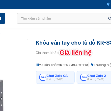
M
ồ
Khóa vân tay cho tủ đồ KR
Giá liên hệ
Giá tham khảo:
Mã sản phẩm:
KR-S8064RF-FM
Thương hiệ
Chat Zalo OA
Chat Zalo 2
(Hỗ trợ 24/7)
(Hỗ trợ 24/7)