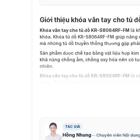
Giới thiệu khóa vân tay cho t
Khóa vân tay cho tủ đồ KR-S8064RF-FM
là k
khóa. Khóa tủ đồ KR-S8064RF-FM giúp nâng ca
mà những tủ đồ truyền thống thương gặp phải
Sản phẩm được chế tạo bằng vật liệu hợp kim 
khả năng chống ẩm, chống oxy hóa nên có tuổi
nhiên.
Khóa vân tay cho tủ đồ KR-S8064RF-FM
là s
dụng. Tiện lợi trong quá trình sử dụng bởi n
Vietnamsmart
là đơn vị cung cấp sản phẩm kh
liên hệ với chúng tôi để được hỗ trợ tư vấn v
TÁC GIẢ
Hồng Nhung
Chuyên viên Nội dun