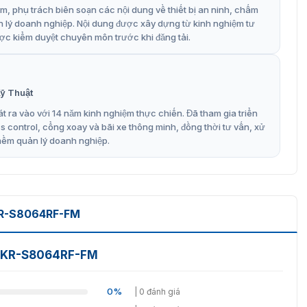
, phụ trách biên soạn các nội dung về thiết bị an ninh, chấm
n lý doanh nghiệp. Nội dung được xây dựng từ kinh nghiệm tư
ợc kiểm duyệt chuyên môn trước khi đăng tải.
ỹ Thuật
t ra vào với 14 năm kinh nghiệm thực chiến. Đã tham gia triển
control, cổng xoay và bãi xe thông minh, đồng thời tư vấn, xử
mềm quản lý doanh nghiệp.
R-S8064RF-FM
đồ KR-S8064RF-FM
0%
| 0 đánh giá