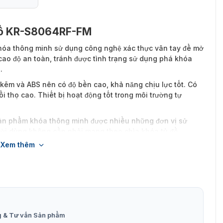
ủ đồ KR-S8064RF-FM
hóa thông minh sử dụng công nghệ xác thực vân tay để mở
o độ an toàn, tránh được tình trạng sử dụng phá khóa
.
kẽm và ABS nên có độ bền cao, khả năng chịu lực tốt. Có
 thọ cao. Thiết bị hoạt động tốt trong môi trường tự
ản phẩm khóa thông minh được nhiều những đơn vị sử
gười dùng không cần phải mang theo chìa khóa tủ đồ.
óa tủ đồ chính hãng với giá tốt nhất trên thị trường. Hãy
Xem thêm
ề sản phẩm:
g & Tư vấn Sản phẩm