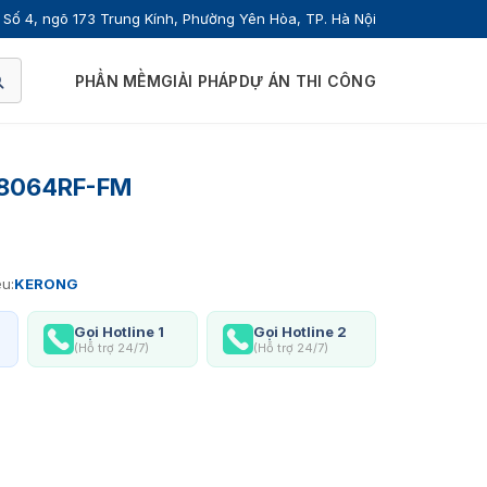
Số 4, ngõ 173 Trung Kính, Phường Yên Hòa, TP. Hà Nội
PHẦN MỀM
GIẢI PHÁP
DỰ ÁN THI CÔNG
-S8064RF-FM
u:
KERONG
Gọi Hotline 1
Gọi Hotline 2
(Hỗ trợ 24/7)
(Hỗ trợ 24/7)