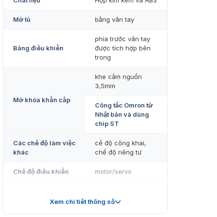
Chất liệu
Hợp kim kẽm và ABS
Mở tủ
bằng vân tay
phía trước vân tay
Bảng điều khiển
được tích hợp bên
trong
khe cắm nguồn
3,5mm
Mở khóa khẩn cấp
Công tắc Omron từ
Nhật bản và dùng
chip ST
Các chế độ làm việc
cế độ công khai,
khác
chế độ riêng tư
Chế độ điều khiển
motor/servo
Pin
6V(4*AAA batteries)
Xem chi tiết thông số
Kích thước
80*80*27mm