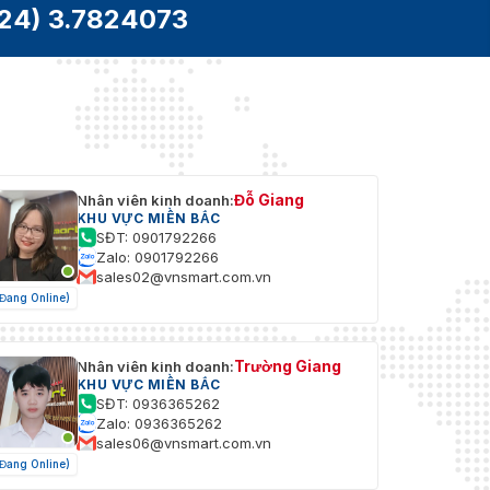
24) 3.7824073
Đỗ Giang
Nhân viên kinh doanh:
KHU VỰC MIỀN BẮC
SĐT: 0901792266
Zalo: 0901792266
sales02@vnsmart.com.vn
(Đang Online)
Trường Giang
Nhân viên kinh doanh:
KHU VỰC MIỀN BẮC
SĐT: 0936365262
Zalo: 0936365262
sales06@vnsmart.com.vn
(Đang Online)