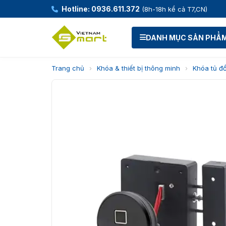
Hotline: 0936.611.372
(8h-18h kể cả T7,CN)
DANH MỤC SẢN PHẨ
Trang chủ
›
Khóa & thiết bị thông minh
›
Khóa tủ đ