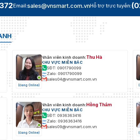
.372
(0
sales@vnsmart.com.vn
Email:
Hỗ trợ trực tuyến:
OANH
Thu Hà
Nhân viên kinh doanh:
KHU VỰC MIỀN BẮC
SĐT: 0901790099
Zalo: 0901790099
sales04@vnsmart.com.vn
(Đang Online)
Hồng Thắm
Nhân viên kinh doanh:
KHU VỰC MIỀN BẮC
SĐT: 0936363416
Zalo: 0936363416
sales09@vnsmart.com.vn
(Đang Online)