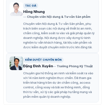
Đặc điểm nổi bật khớp nối Hikvision
TÁC GIẢ
DS-1232ZJ-P
Hồng Nhung
Chuyên viên Nội dung & Tư vấn Sản phẩm
Hikvision DS-1232ZJ-P là một lựa chọn phụ kiện hiệu
quả và tiện lợi cho các hệ thống camera giám sát với
Chuyên viên Nội dung & Tư vấn Sản phẩm, phụ
những đặc điểm nổi bật:
trách biên soạn các nội dung về thiết bị an ninh,
chấm công, kiểm soát ra vào và giải pháp quản lý
Chất liệu: Thép không gỉ và nhựa cao cấp, chịu được
doanh nghiệp. Nội dung được xây dựng từ kinh
các điều kiện thời tiết khắc nghiệt.
nghiệm tư vấn khách hàng, tài liệu sản phẩm và
được kiểm duyệt chuyên môn trước khi đăng tải.
Thiết kế: Khớp nối Cardan DS-1232ZJ-P có thiết kế
gọn nhẹ và đơn giản, dễ dàng lắp đặt và điều chỉnh.
KIỂM DUYỆT CHUYÊN MÔN
Độ bền: Sản phẩm được thiết kế để đảm bảo sự ổn
Đặng Đình Xuyên
Trưởng Phòng Kỹ Thuật
định và bền bỉ trong môi trường bên ngoài.
Chuyên gia hệ thống an ninh và kiểm soát ra vào
Ứng dụng: Thích hợp cho các hệ thống camera giám
với 14 năm kinh nghiệm thực chiến. Đã tham gia
sát trong nhà, ngoài trời, khu công nghiệp, khu đô
triển khai hàng trăm dự án chấm công, access
thị,…
control, cổng xoay và bãi xe thông minh, đồng
thời tư vấn, xử lý các giải pháp hạ tầng mạng và
phần mềm quản lý doanh nghiệp.
Mua Hikvision DS-1232ZJ-P giá tốt ở