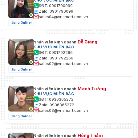
KHU VỰC MIỀN BẮC
SĐT: 0901790099
Zalo: 0901790099
sales04@vnsmart.com.vn
(Đang Online)
Đỗ Giang
Nhân viên kinh doanh:
KHU VỰC MIỀN BẮC
SĐT: 0901792266
Zalo: 0901792266
sales02@vnsmart.com.vn
(Đang Online)
Mạnh Tường
Nhân viên kinh doanh:
KHU VỰC MIỀN BẮC
SĐT: 0936365272
Zalo: 0936365272
sales03@vnsmart.com.vn
(Đang Online)
Hồng Thắm
Nhân viên kinh doanh: