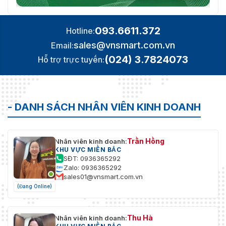
093.6611.372
Hotline:
sales@vnsmart.com.vn
Email:
(024) 3.7824073
Hỗ trợ trực tuyến:
- DANH SÁCH NHÂN VIÊN KINH DOANH
Trần Hồng
Nhân viên kinh doanh:
KHU VỰC MIỀN BẮC
SĐT: 0936365292
Zalo: 0936365292
sales01@vnsmart.com.vn
(Đang Online)
Thu Hà
Nhân viên kinh doanh: