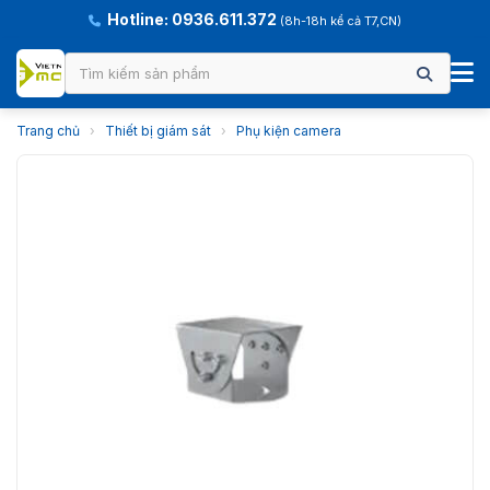
Hotline: 0936.611.372
(8h-18h kể cả T7,CN)
Trang chủ
›
Thiết bị giám sát
›
Phụ kiện camera