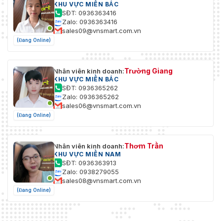
KHU VỰC MIỀN BẮC
SĐT: 0936363416
Zalo: 0936363416
sales09@vnsmart.com.vn
(Đang Online)
Trường Giang
Nhân viên kinh doanh:
KHU VỰC MIỀN BẮC
SĐT: 0936365262
Zalo: 0936365262
sales06@vnsmart.com.vn
(Đang Online)
Thơm Trần
Nhân viên kinh doanh:
KHU VỰC MIỀN NAM
SĐT: 0936363913
Zalo: 0938279055
sales08@vnsmart.com.vn
(Đang Online)