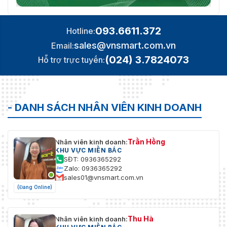
093.6611.372
Hotline:
sales@vnsmart.com.vn
Email:
(024) 3.7824073
Hỗ trợ trực tuyến:
- DANH SÁCH NHÂN VIÊN KINH DOANH
Trần Hồng
Nhân viên kinh doanh:
KHU VỰC MIỀN BẮC
SĐT: 0936365292
Zalo: 0936365292
sales01@vnsmart.com.vn
(Đang Online)
Thu Hà
Nhân viên kinh doanh: