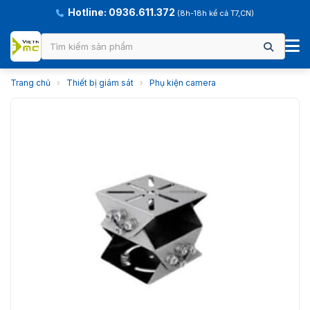
Hotline: 0936.611.372
(8h-18h kể cả T7,CN)
Trang chủ
›
Thiết bị giám sát
›
Phụ kiện camera