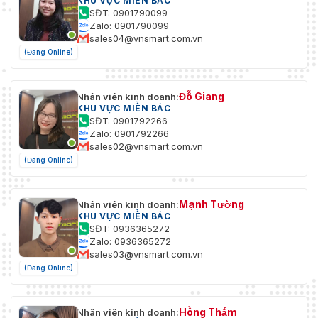
KHU VỰC MIỀN BẮC
SĐT: 0901790099
Zalo: 0901790099
sales04@vnsmart.com.vn
(Đang Online)
Đỗ Giang
Nhân viên kinh doanh:
KHU VỰC MIỀN BẮC
SĐT: 0901792266
Zalo: 0901792266
sales02@vnsmart.com.vn
(Đang Online)
Mạnh Tường
Nhân viên kinh doanh:
KHU VỰC MIỀN BẮC
SĐT: 0936365272
Zalo: 0936365272
sales03@vnsmart.com.vn
(Đang Online)
Hồng Thắm
Nhân viên kinh doanh: