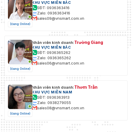
KHU VỰC MIỀN BẮC
SĐT: 0936363416
Zalo: 0936363416
sales09@vnsmart.com.vn
(Đang Online)
Trường Giang
Nhân viên kinh doanh:
KHU VỰC MIỀN BẮC
SĐT: 0936365262
Zalo: 0936365262
sales06@vnsmart.com.vn
(Đang Online)
Thơm Trần
Nhân viên kinh doanh:
KHU VỰC MIỀN NAM
SĐT: 0936363913
Zalo: 0938279055
sales08@vnsmart.com.vn
(Đang Online)