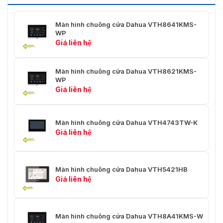
Màu sắc ngoại hình
Bạc
Màn hình chuông cửa Dahua VTH8641KMS-
WP
Nguồn điện
12–24 VDC, 1 A; PoE tiêu chuẩn
Giá liên hệ
Bộ đổi nguồn
Không chuẩn
Màn hình chuông cửa Dahua VTH8621KMS-
Cài đặt
Bề mặt
WP
Giá liên hệ
Giá đỡ gắn bề mặt: Bao gồm
Cáp ruy băng báo động: Bao
gồm
Màn hình chuông cửa Dahua VTH4743TW-K
Phụ kiện
Dây nguồn: Bao gồm
Giá liên hệ
Cáp ruy băng đầu ra nguồn và
RS-485: Bao gồm
Thẻ SD: Tùy chọn (<64G)
Màn hình chuông cửa Dahua VTH5421HB
Kích thước sản
185 mm × 147 mm × 23,3 mm
Giá liên hệ
phẩm
(7,28" × 5,79" × 0,92")
–10 °C đến +55 °C (+14 °F đến
Nhiệt độ hoạt động
+131 °F)
Màn hình chuông cửa Dahua VTH8A41KMS-W