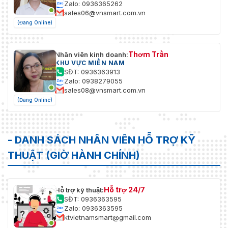
Zalo: 0936365262
sales06@vnsmart.com.vn
(Đang Online)
Thơm Trần
Nhân viên kinh doanh:
KHU VỰC MIỀN NAM
SĐT: 0936363913
Zalo: 0938279055
sales08@vnsmart.com.vn
(Đang Online)
- DANH SÁCH NHÂN VIÊN HỖ TRỢ KỸ
THUẬT (GIỜ HÀNH CHÍNH)
Hỗ trợ 24/7
Hỗ trợ kỹ thuật:
SĐT: 0936363595
Zalo: 0936363595
ktvietnamsmart@gmail.com