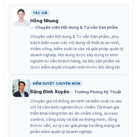
việc liên lạc giữa các khu vực.
Đầu vào báo động 6 kênh và đầu ra báo động 1 kênh
TÁC GIẢ
đảm bảo giám sát an ninh tối ưu.
Hồng Nhung
Chuyên viên Nội dung & Tư vấn Sản phẩm
Thiết kế nhỏ gọn, tinh tế, phù hợp với nhiều không
Chuyên viên Nội dung & Tư vấn Sản phẩm, phụ
gian nội thất khác nhau.
trách biên soạn các nội dung về thiết bị an ninh,
Micro và loa chất lượng cao, giúp bạn giao tiếp hai
chấm công, kiểm soát ra vào và giải pháp quản lý
doanh nghiệp. Nội dung được xây dựng từ kinh
chiều dễ dàng và rõ ràng với người ở bên ngoài.
nghiệm tư vấn khách hàng, tài liệu sản phẩm và
được kiểm duyệt chuyên môn trước khi đăng tải.
KIỂM DUYỆT CHUYÊN MÔN
Đặng Đình Xuyên
Trưởng Phòng Kỹ Thuật
Chuyên gia hệ thống an ninh và kiểm soát ra vào
với 14 năm kinh nghiệm thực chiến. Đã tham gia
triển khai hàng trăm dự án chấm công, access
control, cổng xoay và bãi xe thông minh, đồng
thời tư vấn, xử lý các giải pháp hạ tầng mạng và
phần mềm quản lý doanh nghiệp.