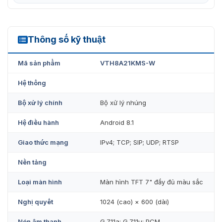
Thông số kỹ thuật
VTH8A21KMS-W
Mã sản phẩm
VTH8A21KMS-W
Hệ thống
Bộ xử lý chính
Bộ xử lý nhúng
Hệ điều hành
Android 8.1
Giao thức mạng
IPv4; TCP; SIP; UDP; RTSP
Nền tảng
Loại màn hình
Màn hình TFT 7" đầy đủ màu sắc
Nghị quyết
1024 (cao) × 600 (dài)
Nén âm thanh
G.711a; G.711u; PCM