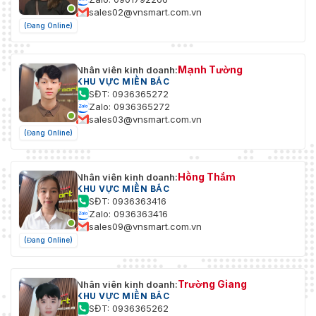
sales02@vnsmart.com.vn
(Đang Online)
Mạnh Tường
Nhân viên kinh doanh:
KHU VỰC MIỀN BẮC
SĐT: 0936365272
Zalo: 0936365272
sales03@vnsmart.com.vn
(Đang Online)
Hồng Thắm
Nhân viên kinh doanh:
KHU VỰC MIỀN BẮC
SĐT: 0936363416
Zalo: 0936363416
sales09@vnsmart.com.vn
(Đang Online)
Trường Giang
Nhân viên kinh doanh:
KHU VỰC MIỀN BẮC
SĐT: 0936365262