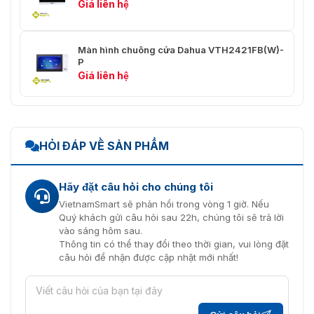
Giá liên hệ
Độ ẩm hoạt động
10%–90% (RH), không ngưng tụ
≤ 1 W (chế độ chờ), ≤ 6 W (chế
Tiêu thụ điện năng
Màn hình chuông cửa Dahua VTH2421FB(W)-
độ hoạt động)
P
Giá liên hệ
Tổng trọng lượng
0,41 kg (0,90 pound)
HỎI ĐÁP VỀ SẢN PHẨM
Hãy đặt câu hỏi cho chúng tôi
VietnamSmart sẽ phản hồi trong vòng 1 giờ. Nếu
Quý khách gửi câu hỏi sau 22h, chúng tôi sẽ trả lời
vào sáng hôm sau.
Thông tin có thể thay đổi theo thời gian, vui lòng đặt
câu hỏi để nhận được cập nhật mới nhất!