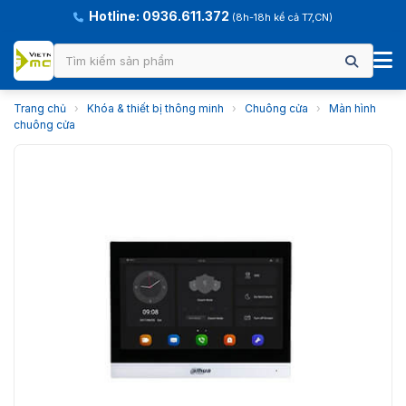
Hotline: 0936.611.372
(8h-18h kể cả T7,CN)
Trang chủ
›
Khóa & thiết bị thông minh
›
Chuông cửa
›
Màn hình
chuông cửa