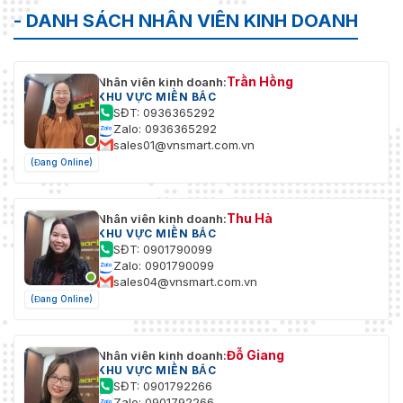
- DANH SÁCH NHÂN VIÊN KINH DOANH
Trần Hồng
Nhân viên kinh doanh:
KHU VỰC MIỀN BẮC
SĐT: 0936365292
Zalo: 0936365292
sales01@vnsmart.com.vn
(Đang Online)
Thu Hà
Nhân viên kinh doanh:
KHU VỰC MIỀN BẮC
SĐT: 0901790099
Zalo: 0901790099
sales04@vnsmart.com.vn
(Đang Online)
Đỗ Giang
Nhân viên kinh doanh:
KHU VỰC MIỀN BẮC
SĐT: 0901792266
Zalo: 0901792266