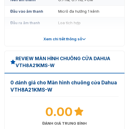
Đầu vào âm thanh
Micrô đa hướng 1 kênh
Đầu ra âm thanh
Loa tích hợp
Chế độ âm thanh
Cuộc gọi thoại hai chiều
Xem chi tiết thông số
Tốc độ bit âm thanh
16 kHz, 16 bit
Chức năng
REVIEW MÀN HÌNH CHUÔNG CỬA DAHUA
VTH8A21KMS-W
Chế độ giao tiếp
Toàn bộ kỹ thuật số
Thông tin phát
Nhận và xem thông tin được phát
0 đánh giá cho Màn hình chuông cửa Dahua
hành
hành bởi trung tâm quản lý
VTH8A21KMS-W
Có thể cài đặt thời gian không
Chế độ DND
làm phiền.
0.00
Biệt thự: 9
Căn hộ: 4
Số lượng phần mở
ĐÁNH GIÁ TRUNG BÌNH
Hệ thống liên lạc nội bộ Wi-Fi: 1
rộng