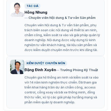
độ phân giải pixel tới pixel 2K, 4K, 8K, 16K.
TÁC GIẢ
Tủ nhôm đúc CNC, dung sai nối được kiểm soát trong
Hồng Nhung
phạm vi ± 0,1mm.
Chuyên viên Nội dung & Tư vấn Sản phẩm
Hỗ trợ sao lưu kép nguồn điện và tín hiệu (có thể tùy
Chuyên viên Nội dung & Tư vấn Sản phẩm, phụ
trách biên soạn các nội dung về thiết bị an ninh,
chỉnh).
chấm công, kiểm soát ra vào và giải pháp quản lý
Hiệu chỉnh từng điểm một đảm bảo độ phong phú của
doanh nghiệp. Nội dung được xây dựng từ kinh
nghiệm tư vấn khách hàng, tài liệu sản phẩm và
màu sắc và độ sáng đồng đều.
được kiểm duyệt chuyên môn trước khi đăng tải.
KIỂM DUYỆT CHUYÊN MÔN
Đặng Đình Xuyên
Trưởng Phòng Kỹ Thuật
Chuyên gia hệ thống an ninh và kiểm soát ra vào
với 14 năm kinh nghiệm thực chiến. Đã tham gia
triển khai hàng trăm dự án chấm công, access
control, cổng xoay và bãi xe thông minh, đồng
thời tư vấn, xử lý các giải pháp hạ tầng mạng và
phần mềm quản lý doanh nghiệp.