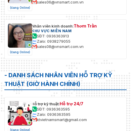
sales06@vnsmart.com.vn
(Đang Online)
Thơm Trần
Nhân viên kinh doanh:
KHU VỰC MIỀN NAM
SĐT: 0936363913
Zalo: 0938279055
sales08@vnsmart.com.vn
(Đang Online)
- DANH SÁCH NHÂN VIÊN HỖ TRỢ KỸ
THUẬT (GIỜ HÀNH CHÍNH)
Hỗ trợ 24/7
Hỗ trợ kỹ thuật:
SĐT: 0936363595
Zalo: 0936363595
ktvietnamsmart@gmail.com
(Đang Online)