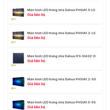
Bảo trì
Bảo trì phía trước
Màn hình LED trong nhà Dahua PHSIA1.5-LS
Giá liên hệ
Tuổi thọ
≥100,000 H
Cáp CAT5 (L≤100m); sợi quang
Khoảng cách
Màn hình LED trong nhà Dahua PHSIA1.2-LS
đa chế độ (L≤300m); sợi quang
truyền tín hiệu
Giá liên hệ
đơn chế độ (L≤10km)
Màn hình LED trong nhà Dahua IFS-EIA3Z-D
Giá liên hệ
Màn hình LED trong nhà Dahua PHSIA1.2-SS
Giá liên hệ
Màn hình LED trong nhà Dahua PHSIA1.5-SS
Giá liên hệ