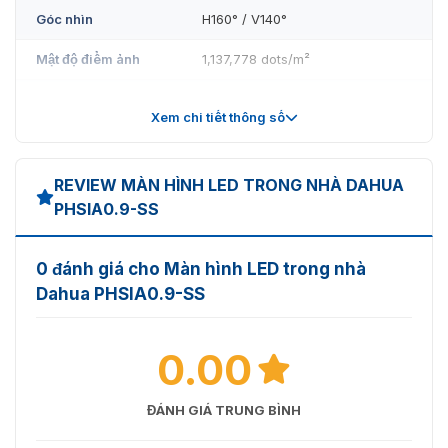
Góc nhìn
H160° / V140°
Mật độ điểm ảnh
1,137,778 dots/m²
Kích thước mô-đun
300mm×168.75mm
Xem chi tiết thông số
Độ phân giải mô-
320x180 dots
đun
REVIEW MÀN HÌNH LED TRONG NHÀ DAHUA
Kích thước tủ
W600mm×H337.5mm×D25mm
PHSIA0.9-SS
Độ phân giải tủ
640×360 dots
(W×H)
0 đánh giá cho Màn hình LED trong nhà
Dahua PHSIA0.9-SS
Trọng lượng tủ
4.5 kg ± 0.5
Chất liệu
Nhôm đúc
0.00
Nhiệt độ/Độ ẩm
-20℃+50℃/1080%RH
hoạt động
ĐÁNH GIÁ TRUNG BÌNH
Nhiệt độ/Độ ẩm lưu
-25℃+60℃/1080%RH