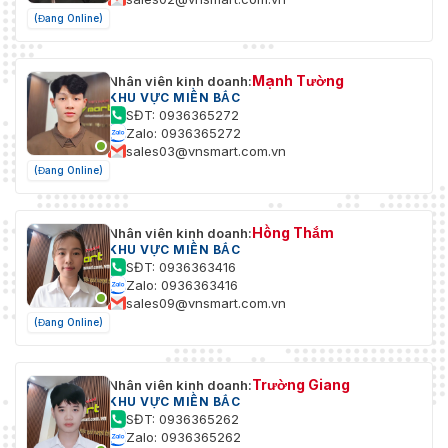
(Đang Online)
Mạnh Tường
Nhân viên kinh doanh:
KHU VỰC MIỀN BẮC
SĐT: 0936365272
Zalo: 0936365272
sales03@vnsmart.com.vn
(Đang Online)
Hồng Thắm
Nhân viên kinh doanh:
KHU VỰC MIỀN BẮC
SĐT: 0936363416
Zalo: 0936363416
sales09@vnsmart.com.vn
(Đang Online)
Trường Giang
Nhân viên kinh doanh:
KHU VỰC MIỀN BẮC
SĐT: 0936365262
Zalo: 0936365262