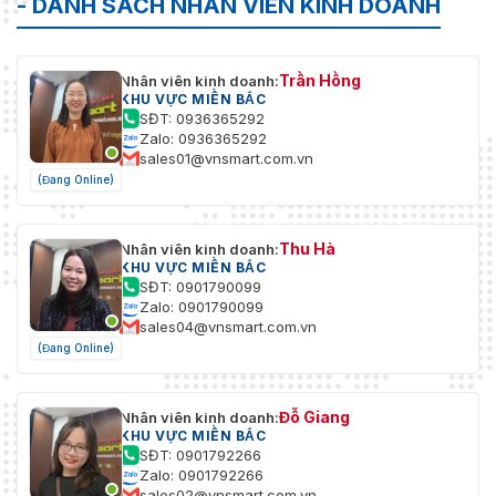
- DANH SÁCH NHÂN VIÊN KINH DOANH
Trần Hồng
Nhân viên kinh doanh:
KHU VỰC MIỀN BẮC
SĐT: 0936365292
Zalo: 0936365292
sales01@vnsmart.com.vn
(Đang Online)
Thu Hà
Nhân viên kinh doanh:
KHU VỰC MIỀN BẮC
SĐT: 0901790099
Zalo: 0901790099
sales04@vnsmart.com.vn
(Đang Online)
Đỗ Giang
Nhân viên kinh doanh:
KHU VỰC MIỀN BẮC
SĐT: 0901792266
Zalo: 0901792266
sales02@vnsmart.com.vn