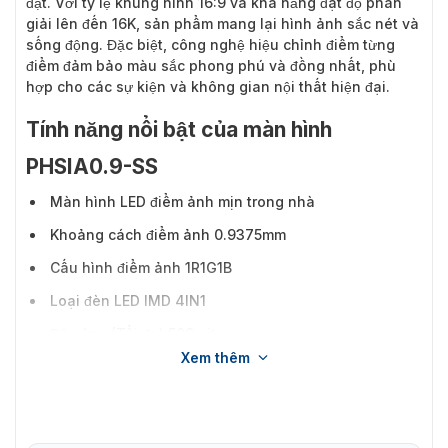
đặt. Với tỷ lệ khung hình 16:9 và khả năng đạt độ phân
giải lên đến 16K, sản phẩm mang lại hình ảnh sắc nét và
sống động. Đặc biệt, công nghệ hiệu chỉnh điểm từng
điểm đảm bảo màu sắc phong phú và đồng nhất, phù
hợp cho các sự kiện và không gian nội thất hiện đại.
Tính năng nổi bật của màn hình
PHSIA0.9-SS
Màn hình LED điểm ảnh mịn trong nhà
Khoảng cách điểm ảnh 0.9375mm
Cấu hình điểm ảnh 1R1G1B
Loại đèn LED IMD 4IN1
Độ sáng (Tối đa) 500 nit
Xem thêm
Nhiệt độ màu 2000k ~ 9500K (có thể điều chỉnh)
Thiết kế siêu mỏng 25 mm và siêu nhẹ 5,0kg.
Tỷ lệ khung hình vàng 16: 9, có thể dễ dàng đạt được