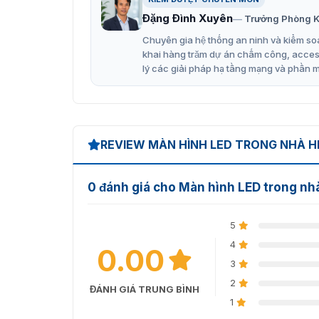
Đặng Đình Xuyên
Trưởng Phòng K
Chuyên gia hệ thống an ninh và kiểm soá
khai hàng trăm dự án chấm công, access 
lý các giải pháp hạ tầng mạng và phần 
REVIEW MÀN HÌNH LED TRONG NHÀ H
0 đánh giá cho Màn hình LED trong n
5
4
0.00
3
2
ĐÁNH GIÁ TRUNG BÌNH
1