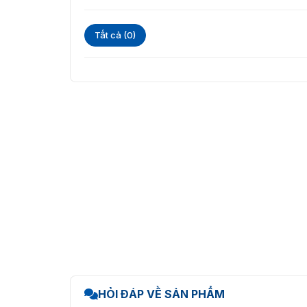
Tất cả (0)
HỎI ĐÁP VỀ SẢN PHẨM