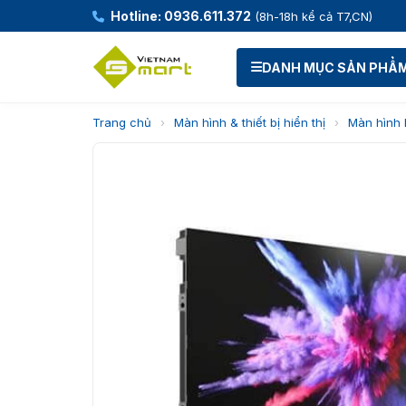
Hotline: 0936.611.372
(8h-18h kể cả T7,CN)
DANH MỤC SẢN PHẨ
Trang chủ
›
Màn hình & thiết bị hiển thị
›
Màn hình 