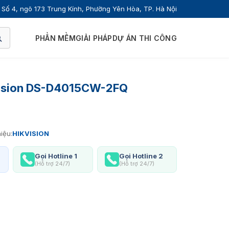
Số 4, ngõ 173 Trung Kính, Phường Yên Hòa, TP. Hà Nội
PHẦN MỀM
GIẢI PHÁP
DỰ ÁN THI CÔNG
kvision DS-D4015CW-2FQ
iệu:
HIKVISION
Gọi Hotline 1
Gọi Hotline 2
(Hỗ trợ 24/7)
(Hỗ trợ 24/7)