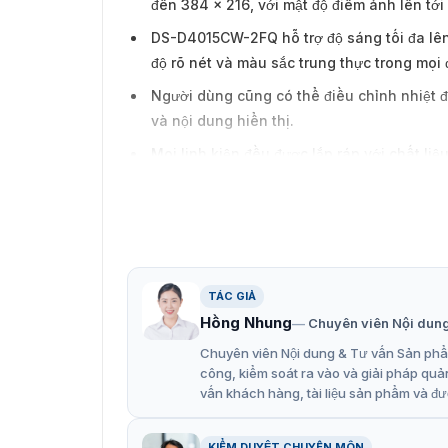
đến 384 x 216, với mật độ điểm ảnh lên tớ
DS-D4015CW-2FQ hỗ trợ độ sáng tối đa lên
độ rõ nét và màu sắc trung thực trong mọi 
Người dùng cũng có thể điều chỉnh nhiệt 
và nội dung hiển thị.
Mọi linh kiện đều được lắp ráp với chất li
khỏe người dùng và môi trường.
Khả năng tự động nhận diện độ sáng cao và
năng lượng mà vẫn đảm bảo chất lượng hìn
Thiết kế đặc biệt với lớp bề mặt HOB Cra
mòn, và chống tĩnh điện. Hệ thống tự động
TÁC GIẢ
môi trường ẩm ướt hoặc khi không sử dụng 
Hồng Nhung
Chuyên viên Nội dun
Tất cả các linh kiện có thể bảo trì từ phí
Chuyên viên Nội dung & Tư vấn Sản phẩm
công, kiểm soát ra vào và giải pháp quả
Người dùng có thể điều chỉnh các thông s
vấn khách hàng, tài liệu sản phẩm và đư
trực tuyến khác, tạo thuận lợi cho việc qu
KIỂM DUYỆT CHUYÊN MÔN