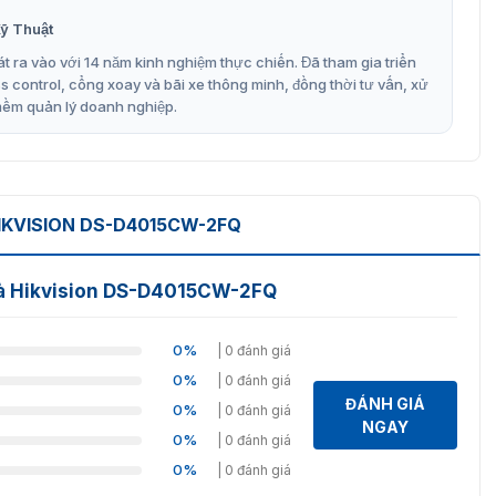
ỹ Thuật
t ra vào với 14 năm kinh nghiệm thực chiến. Đã tham gia triển
control, cổng xoay và bãi xe thông minh, đồng thời tư vấn, xử
mềm quản lý doanh nghiệp.
IKVISION DS-D4015CW-2FQ
hà Hikvision DS-D4015CW-2FQ
0%
| 0 đánh giá
0%
| 0 đánh giá
ĐÁNH GIÁ
0%
| 0 đánh giá
NGAY
0%
| 0 đánh giá
0%
| 0 đánh giá