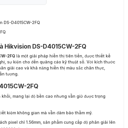
sion DS-D4015CW-2FQ
2FQ
 nhà Hikvision DS-D4015CW-2FQ
5CW-2FQ
là một giải pháp hiển thị tiên tiến, được thiết kế
ghị, sự kiện cho đến quảng cáo kỹ thuật số. Với kích thước
n giải cao và khả năng hiển thị màu sắc chân thực,
ấn tượng.
-D4015CW-2FQ
khối, mang lại độ bền cao nhưng vẫn giữ được trọng
 tiết kiệm không gian mà vẫn đảm bảo thẩm mỹ.
ách pixel chỉ 1.56mm, sản phẩm cung cấp độ phân giải lên