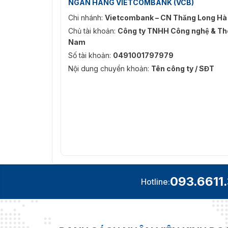
NGÂN HÀNG VIETCOMBANK (VCB)
Chi nhánh:
Vietcombank – CN Thăng Long Hà
Chủ tài khoản:
Công ty TNHH Công nghệ & Thô
Nam
Số tài khoản:
0491001797979
Nội dung chuyển khoản:
Tên công ty / SĐT
093.6611
Hotline: