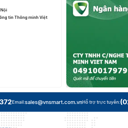
 Nội
ng tin Thông minh Việt
.372
(0
sales@vnsmart.com.vn
Email:
Hỗ trợ trực tuyến: