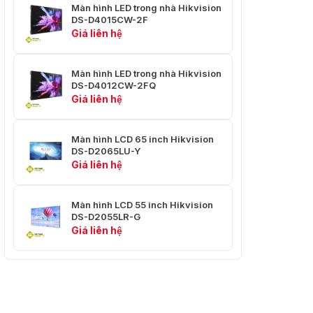
Công suất
≤ 130 W/㎡
Màn hình LED trong nhà Hikvision
trung bình
DS-D4015CW-2F
Giá liên hệ
Điện áp đầu
100~240 VAC ± 10%
vào
Màn hình LED trong nhà Hikvision
Nhiệt độ làm
-10 ℃ đến 40 ℃ (14 ℉
DS-D4012CW-2FQ
việc
đến 104 ℉)
Giá liên hệ
Độ ẩm làm
10% đến 60% RH (không
việc
ngưng tụ)
Màn hình LCD 65 inch Hikvision
DS-D2065LU-Y
Giá liên hệ
Nhiệt độ lưu
-20 ℃ đến 60 ℃ (-4 ℉
trữ
đến 140 ℉)
Màn hình LCD 55 inch Hikvision
10% đến 85% RH (không
Độ ẩm lưu trữ
DS-D2055LR-G
ngưng tụ)
Giá liên hệ
Kích thước
722 mm × 438 mm × 193
đóng gói (W ×
mm
H × D)
Thông tin về quy định và