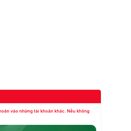
Danh sách
an toàn × 1, Các ốc nối,
đóng gói
bóng đèn, IC điều khiển,
tấm sắt
Trọng lượng
4.5 kg (1 gói trong 1 hộp)
tổng
Trọng lượng
3.4 kg
tịnh
Giá đỡ mô-đun DS-
DL116033W 11; DS-
Giá đỡ
DL126033W 12; DS-
DL226033W 2*2
khoản vào những tài khoản khác. Nếu không