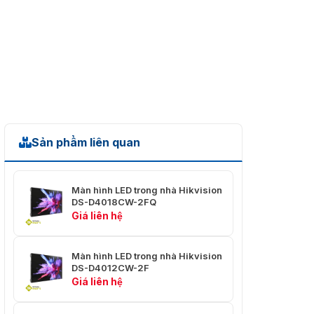
Đồng nhất
≤ ± 0.003Cx, Cy
màu sắc
Đồng nhất độ
≥ 97%
sáng
Phương pháp
Điều khiển dòng điện
điều khiển
không đổi
Số lượng quét
54
Sản phẩm liên quan
Tần số khung
60 Hz
hình
Màn hình LED trong nhà Hikvision
DS-D4018CW-2FQ
Tần số làm
3840 Hz
Giá liên hệ
tươi
Cấp độ xám
16 bit
Màn hình LED trong nhà Hikvision
DS-D4012CW-2F
Công suất tối
≤ 390 W/㎡
Giá liên hệ
đa