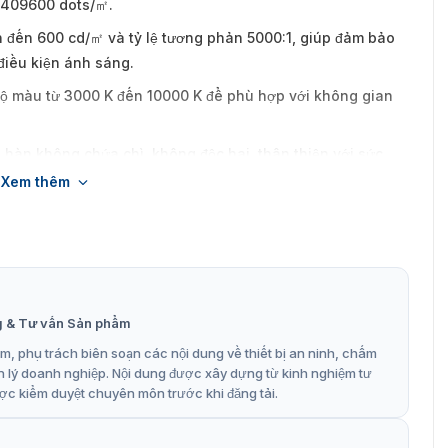
i 409600 dots/㎡.
 đến 600 cd/㎡ và tỷ lệ tương phản 5000:1, giúp đảm bảo
điều kiện ánh sáng.
độ màu từ 3000 K đến 10000 K để phù hợp với không gian
ệu hàn không chứa chì, không độc hại, thân thiện với sức
Xem thêm
 điều chỉnh độ sáng của các vùng hiển thị, giúp tiết kiệm
h ảnh tốt nhất.
ft Surface giúp màn hình chống nước, chống ẩm, chống ăn
 loại bỏ độ ẩm cũng bảo vệ bảng đèn khỏi hư hỏng trong
trong thời gian dài.
g & Tư vấn Sản phẩm
a trước, giúp việc thay thế dễ dàng và nhanh chóng.
, phụ trách biên soạn các nội dung về thiết bị an ninh, chấm
n lý doanh nghiệp. Nội dung được xây dựng từ kinh nghiệm tư
ố màn hình thông qua remote, tablet hoặc các nền tảng
ợc kiểm duyệt chuyên môn trước khi đăng tải.
ản lý và vận hành.