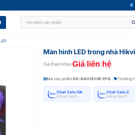
M
LED
Màn hình LED trong nhà Hi
Giá liên hệ
Giá tham khảo:
Mã sản phẩm:
DS-D4015CW-2FQ
Thương h
Chat Zalo OA
Chat Zalo 2
(Hỗ trợ 24/7)
(Hỗ trợ 24/7)