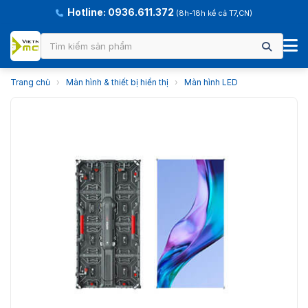
Hotline: 0936.611.372
(8h-18h kể cả T7,CN)
Trang chủ
›
Màn hình & thiết bị hiển thị
›
Màn hình LED