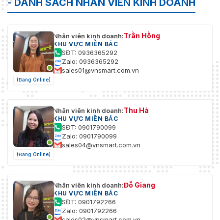
- DANH SÁCH NHÂN VIÊN KINH DOANH
Trần Hồng
Nhân viên kinh doanh:
KHU VỰC MIỀN BẮC
SĐT: 0936365292
Zalo: 0936365292
sales01@vnsmart.com.vn
(Đang Online)
Thu Hà
Nhân viên kinh doanh:
KHU VỰC MIỀN BẮC
SĐT: 0901790099
Zalo: 0901790099
sales04@vnsmart.com.vn
(Đang Online)
Đỗ Giang
Nhân viên kinh doanh:
KHU VỰC MIỀN BẮC
SĐT: 0901792266
Zalo: 0901792266
sales02@vnsmart.com.vn