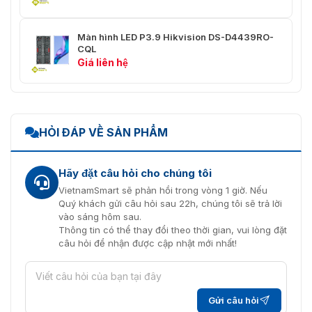
Tổng trọng lượng
115 Kg (253,53 lb)（8 cái/thùng）
Kích thước gói
Màn hình LED P3.9 Hikvision DS-D4439RO-
1100 mm x 740 mm x 760 mm
hàng (Rộng × Cao
CQL
(43,31" × 29,13" × 29,92")
× Sâu)
Giá liên hệ
Tuổi thọ
Đèn 100.000 giờ
HỎI ĐÁP VỀ SẢN PHẨM
Hãy đặt câu hỏi cho chúng tôi
VietnamSmart sẽ phản hồi trong vòng 1 giờ. Nếu
Quý khách gửi câu hỏi sau 22h, chúng tôi sẽ trả lời
vào sáng hôm sau.
Thông tin có thể thay đổi theo thời gian, vui lòng đặt
câu hỏi để nhận được cập nhật mới nhất!
Gửi câu hỏi