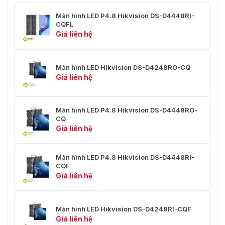
Nguồn điện
Màn hình LED P4.8 Hikvision DS-D4448RI-
CQFL
Nguồn điện
110~220VAC ± 15%
Giá liên hệ
Tiêu thụ tối đa
≤ 500 W/m²
Màn hình LED Hikvision DS-D4248RO-CQ
Tiêu thụ trung bình
≤ 170 W/m²
Giá liên hệ
Môi trường làm việc
Nhiệt độ làm việc
-15-50℃
Màn hình LED P4.8 Hikvision DS-D4448RO-
CQ
Giá liên hệ
10% đến 95% RH (không ngưng
Độ ẩm làm việc
tụ)
Màn hình LED P4.8 Hikvision DS-D4448RI-
10% đến 95% RH (không ngưng
Độ ẩm lưu trữ
CQF
tụ)
Giá liên hệ
Nhiệt độ lưu trữ
-40~+80℃
Tổng quan
Màn hình LED Hikvision DS-D4248RI-CQF
Giá liên hệ