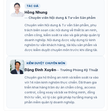
TÁC GIẢ
Màn hình LED Hikvision DS-D4248RI-CQFL
Hồng Nhung
Chuyên viên Nội dung & Tư vấn Sản phẩm
Đặc điểm nổi bật màn hình Hikvision
Chuyên viên Nội dung & Tư vấn Sản phẩm, phụ
trách biên soạn các nội dung về thiết bị an ninh,
DS-D4248RI-CQFL
chấm công, kiểm soát ra vào và giải pháp quản lý
Hikvision DS-D4248RI-CQFL được sử dụng trong các
doanh nghiệp. Nội dung được xây dựng từ kinh
trung tâm điều khiển, phòng họp, trung tâm thương mại
nghiệm tư vấn khách hàng, tài liệu sản phẩm và
được kiểm duyệt chuyên môn trước khi đăng tải.
và các ứng dụng khác đòi hỏi hình ảnh sắc nét và sống
động. Sản phẩm có độ bền cao, hiệu suất ổn định và
trang bị nhiều tính năng nổi bật:
KIỂM DUYỆT CHUYÊN MÔN
Thiết kế mỏng và tinh tế, dễ dàng tích hợp vào nhiều
Đặng Đình Xuyên
Trưởng Phòng Kỹ Thuật
không gian khác nhau.
Chuyên gia hệ thống an ninh và kiểm soát ra vào
với 14 năm kinh nghiệm thực chiến. Đã tham gia
Làm việc trong im lặng, độ ồn ≤ 40DB, không ảnh
triển khai hàng trăm dự án chấm công, access
hưởng đến hiệu ứng nghe nhìn.
control, cổng xoay và bãi xe thông minh, đồng
thời tư vấn, xử lý các giải pháp hạ tầng mạng và
Công nghệ làm mới cao SLR, máy ảnh chụp màn trập
phần mềm quản lý doanh nghiệp.
1/3000S, không nhấp nháy.