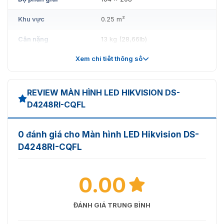
Khu vực
0.25 m²
Cân nặng
13 kg (28,66lb)
Xem chi tiết thông số
Mật độ điểm ảnh
43264 chấm/m²
Vỏ đèn
Hỗ trợ
REVIEW MÀN HÌNH LED HIKVISION DS-
Vật liệu tủ
Nhôm đúc khuôn
D4248RI-CQFL
Phương pháp bảo
Bảo dưỡng mặt trước/mặt sau
trì
0 đánh giá cho Màn hình LED Hikvision DS-
D4248RI-CQFL
Độ phẳng của tủ
0,2mm
Mức độ bảo vệ
IP40(F)/IP40(R)
0.00
Hiển thị
ĐÁNH GIÁ TRUNG BÌNH
Cân bằng trắng Độ
800 cd/m²
sáng