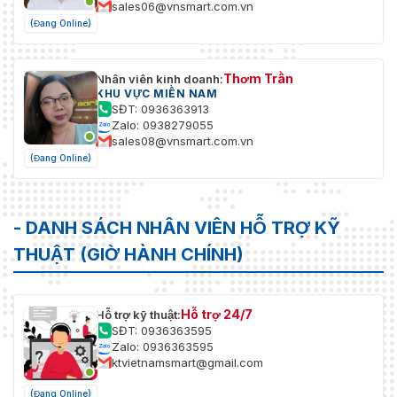
sales06@vnsmart.com.vn
(Đang Online)
Thơm Trần
Nhân viên kinh doanh:
KHU VỰC MIỀN NAM
SĐT: 0936363913
Zalo: 0938279055
sales08@vnsmart.com.vn
(Đang Online)
- DANH SÁCH NHÂN VIÊN HỖ TRỢ KỸ
THUẬT (GIỜ HÀNH CHÍNH)
Hỗ trợ 24/7
Hỗ trợ kỹ thuật:
SĐT: 0936363595
Zalo: 0936363595
ktvietnamsmart@gmail.com
(Đang Online)