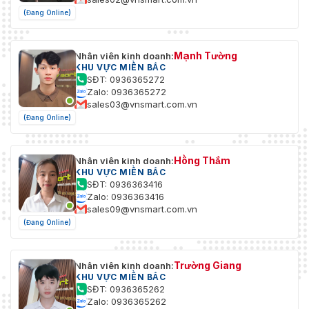
(Đang Online)
Mạnh Tường
Nhân viên kinh doanh:
KHU VỰC MIỀN BẮC
SĐT: 0936365272
Zalo: 0936365272
sales03@vnsmart.com.vn
(Đang Online)
Hồng Thắm
Nhân viên kinh doanh:
KHU VỰC MIỀN BẮC
SĐT: 0936363416
Zalo: 0936363416
sales09@vnsmart.com.vn
(Đang Online)
Trường Giang
Nhân viên kinh doanh:
KHU VỰC MIỀN BẮC
SĐT: 0936365262
Zalo: 0936365262