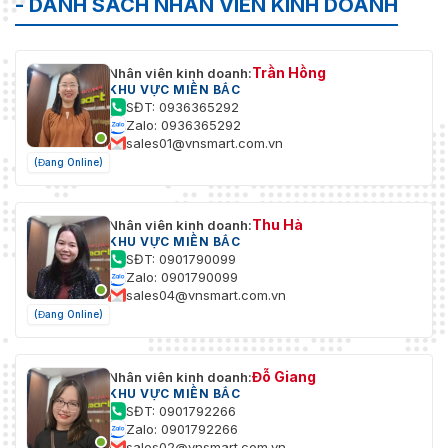
- DANH SÁCH NHÂN VIÊN KINH DOANH
Trần Hồng
Nhân viên kinh doanh:
KHU VỰC MIỀN BẮC
SĐT: 0936365292
Zalo: 0936365292
sales01@vnsmart.com.vn
(Đang Online)
Thu Hà
Nhân viên kinh doanh:
KHU VỰC MIỀN BẮC
SĐT: 0901790099
Zalo: 0901790099
sales04@vnsmart.com.vn
(Đang Online)
Đỗ Giang
Nhân viên kinh doanh:
KHU VỰC MIỀN BẮC
SĐT: 0901792266
Zalo: 0901792266
sales02@vnsmart.com.vn