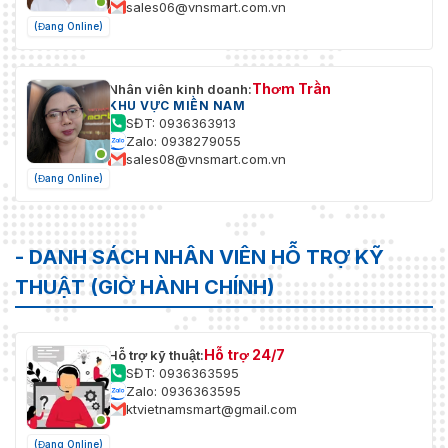
sales06@vnsmart.com.vn
(Đang Online)
Thơm Trần
Nhân viên kinh doanh:
KHU VỰC MIỀN NAM
SĐT: 0936363913
Zalo: 0938279055
sales08@vnsmart.com.vn
(Đang Online)
- DANH SÁCH NHÂN VIÊN HỖ TRỢ KỸ
THUẬT (GIỜ HÀNH CHÍNH)
Hỗ trợ 24/7
Hỗ trợ kỹ thuật:
SĐT: 0936363595
Zalo: 0936363595
ktvietnamsmart@gmail.com
(Đang Online)