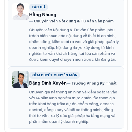
Màn hình LED P3.9 Hikvision DS-D4439RO-CQL
TÁC GIẢ
Hồng Nhung
Các đặc điểm nổi bật của màn hình DS-
Chuyên viên Nội dung & Tư vấn Sản phẩm
D4439RO-CQL
Chuyên viên Nội dung & Tư vấn Sản phẩm, phụ
trách biên soạn các nội dung về thiết bị an ninh,
Khả năng ghép nối linh hoạt: Các tủ màn hình
chấm công, kiểm soát ra vào và giải pháp quản lý
500x500mm và 500x1000mm có thể được ghép nối
doanh nghiệp. Nội dung được xây dựng từ kinh
để tạo ra nhiều hình dạng khác nhau, đáp ứng linh
nghiệm tư vấn khách hàng, tài liệu sản phẩm và
được kiểm duyệt chuyên môn trước khi đăng tải.
hoạt nhu cầu sử dụng.
Các tủ đều sử dụng hộp điều khiển mini giống nhau,
KIỂM DUYỆT CHUYÊN MÔN
tiết kiệm thời gian lắp đặt và hiệu chỉnh.
Đặng Đình Xuyên
Trưởng Phòng Kỹ Thuật
Màn hình hỗ trợ khóa uốn cong tùy chọn, cho phép
Chuyên gia hệ thống an ninh và kiểm soát ra vào
ghép nối các màn hình lớn với góc cong nội hoặc
với 14 năm kinh nghiệm thực chiến. Đã tham gia
ngoại lên đến ± 10-15°, góc 90°, v.v.
triển khai hàng trăm dự án chấm công, access
control, cổng xoay và bãi xe thông minh, đồng
Thiết kế khóa mô-đun cho phép lắp ráp và bảo trì
thời tư vấn, xử lý các giải pháp hạ tầng mạng và
nhanh chóng trong vòng 5 giây.
phần mềm quản lý doanh nghiệp.
Hiệu suất âm thanh và hình ảnh tối ưu: Màn hình