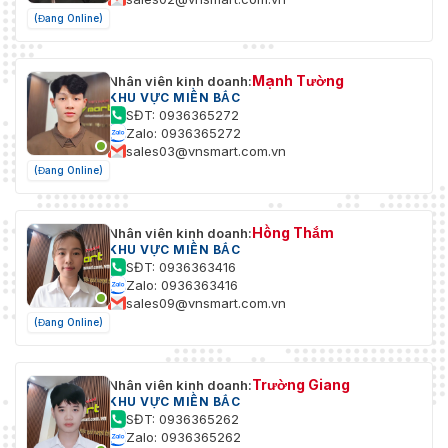
(Đang Online)
Mạnh Tường
Nhân viên kinh doanh:
KHU VỰC MIỀN BẮC
SĐT: 0936365272
Zalo: 0936365272
sales03@vnsmart.com.vn
(Đang Online)
Hồng Thắm
Nhân viên kinh doanh:
KHU VỰC MIỀN BẮC
SĐT: 0936363416
Zalo: 0936363416
sales09@vnsmart.com.vn
(Đang Online)
Trường Giang
Nhân viên kinh doanh:
KHU VỰC MIỀN BẮC
SĐT: 0936365262
Zalo: 0936365262