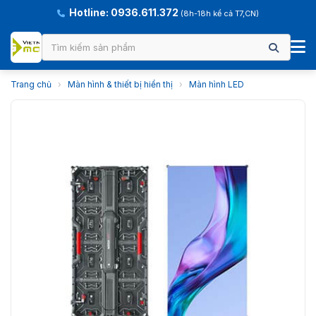
Hotline: 0936.611.372
(8h-18h kể cả T7,CN)
Trang chủ
›
Màn hình & thiết bị hiển thị
›
Màn hình LED