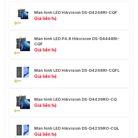
10% đến 90% RH (không ngưng
Màn hình LED Hikvision DS-D4248RI-CQF
Độ ẩm lưu trữ
tụ)
Giá liên hệ
Trọng lượng tổng
120 kg (264.55 lb) (8 tấm / thùng)
Màn hình LED P4.8 Hikvision DS-D4448RI-
Kích thước đóng
1100 mm x 740 mm x 760 mm
CQF
gói
(43.31" × 29.13" × 29.92")
Giá liên hệ
Tuổi thọ đèn
100,000 giờ
Màn hình LED Hikvision DS-D4248RI-CQFL
Giá liên hệ
Màn hình LED Hikvision DS-D4439RO-CQ
Giá liên hệ
Màn hình LED Hikvision DS-D4239RO-CQL
Giá liên hệ