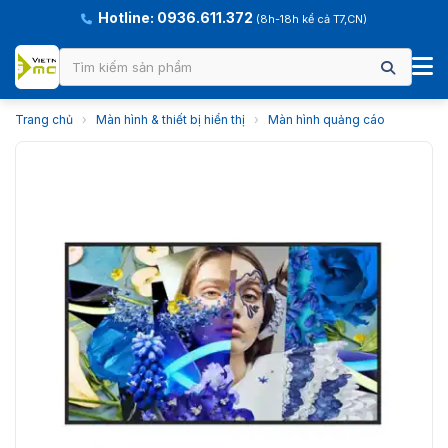
Hotline: 0936.611.372
(8h-18h kể cả T7,CN)
Trang chủ
›
Màn hình & thiết bị hiển thị
›
Màn hình quảng cáo