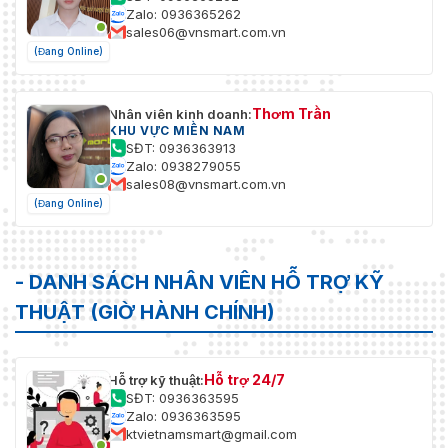
Zalo: 0936365262
sales06@vnsmart.com.vn
(Đang Online)
Thơm Trần
Nhân viên kinh doanh:
KHU VỰC MIỀN NAM
SĐT: 0936363913
Zalo: 0938279055
sales08@vnsmart.com.vn
(Đang Online)
- DANH SÁCH NHÂN VIÊN HỖ TRỢ KỸ
THUẬT (GIỜ HÀNH CHÍNH)
Hỗ trợ 24/7
Hỗ trợ kỹ thuật:
SĐT: 0936363595
Zalo: 0936363595
ktvietnamsmart@gmail.com