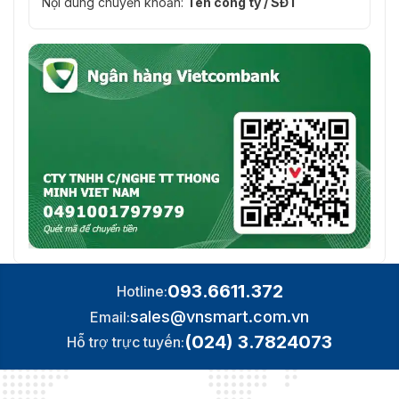
Nội dung chuyển khoản:
Tên công ty / SĐT
093.6611.372
Hotline:
sales@vnsmart.com.vn
Email:
(024) 3.7824073
Hỗ trợ trực tuyến: