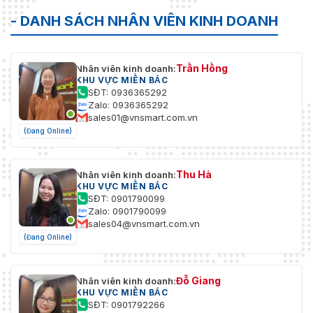
- DANH SÁCH NHÂN VIÊN KINH DOANH
Trần Hồng
Nhân viên kinh doanh:
KHU VỰC MIỀN BẮC
SĐT: 0936365292
Zalo: 0936365292
sales01@vnsmart.com.vn
(Đang Online)
Thu Hà
Nhân viên kinh doanh:
KHU VỰC MIỀN BẮC
SĐT: 0901790099
Zalo: 0901790099
sales04@vnsmart.com.vn
(Đang Online)
Đỗ Giang
Nhân viên kinh doanh:
KHU VỰC MIỀN BẮC
SĐT: 0901792266