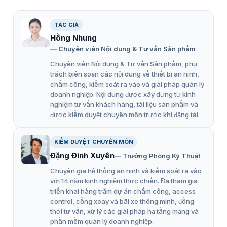
Màn hình 43 inch đặc biệt phù hợp cho:
Cửa hàng bán lẻ
TÁC GIẢ
Hồng Nhung
Trung tâm thương mại
Chuyên viên Nội dung & Tư vấn Sản phẩm
Nhà hàng – quán café
Chuyên viên Nội dung & Tư vấn Sản phẩm, phụ
trách biên soạn các nội dung về thiết bị an ninh,
Khách sạn – resort
chấm công, kiểm soát ra vào và giải pháp quản lý
Sân bay – nhà ga
doanh nghiệp. Nội dung được xây dựng từ kinh
nghiệm tư vấn khách hàng, tài liệu sản phẩm và
Văn phòng doanh nghiệp
được kiểm duyệt chuyên môn trước khi đăng tải.
Thiết kế linh hoạt cho phép lắp đặt theo chiều ngang
hoặc chiều dọc, đáp ứng nhiều nhu cầu hiển thị khác
KIỂM DUYỆT CHUYÊN MÔN
nhau.
Đặng Đình Xuyên
Trưởng Phòng Kỹ Thuật
Hiển thị sắc nét với tấm nền công nghiệp A+
Chuyên gia hệ thống an ninh và kiểm soát ra vào
với 14 năm kinh nghiệm thực chiến. Đã tham gia
Hikvision DS-D6043UH-DP được trang bị tấm nền công
triển khai hàng trăm dự án chấm công, access
nghiệp Industrial A+ Panel, mang lại chất lượng hình
control, cổng xoay và bãi xe thông minh, đồng
ảnh vượt trội và độ bền cao.
thời tư vấn, xử lý các giải pháp hạ tầng mạng và
phần mềm quản lý doanh nghiệp.
Thiết bị tích hợp các công nghệ xử lý hình ảnh hiện đại