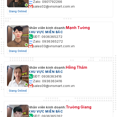
Zalo: 0901792266
sales02@vnsmart.com.vn
(Đang Online)
Mạnh Tường
Nhân viên kinh doanh:
KHU VỰC MIỀN BẮC
SĐT: 0936365272
Zalo: 0936365272
sales03@vnsmart.com.vn
(Đang Online)
Hồng Thắm
Nhân viên kinh doanh:
KHU VỰC MIỀN BẮC
SĐT: 0936363416
Zalo: 0936363416
sales09@vnsmart.com.vn
(Đang Online)
Trường Giang
Nhân viên kinh doanh:
KHU VỰC MIỀN BẮC
SĐT: 0936365262