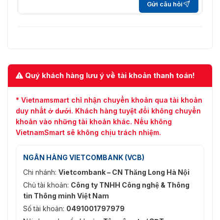
Gửi câu hỏi
chính hãng, hãy liên hệ ngay với chúng tôi để được tư
vấn giải pháp hiển thị phù hợp.
📞 Liên hệ ngay để nhận báo giá màn hình quảng cáo
DS-D6043UH-DP và giải pháp hiển thị tối ưu cho doanh
nghiệp của bạn.
Quý khách hàng lưu ý về tài khoản thanh toán!
* Vietnamsmart chỉ nhận chuyển khoản qua tài khoản
duy nhất ở dưới. Khách hàng tuyệt đối không chuyển
khoản vào những tài khoản khác. Nếu không
VietnamSmart sẽ không chịu trách nhiệm.
NGÂN HÀNG VIETCOMBANK (VCB)
Chi nhánh:
Vietcombank – CN Thăng Long Hà Nội
Chủ tài khoản:
Công ty TNHH Công nghệ & Thông
tin Thông minh Việt Nam
Số tài khoản:
0491001797979