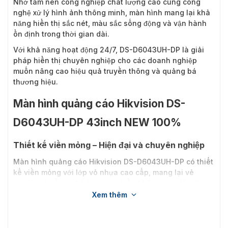
Nhờ tấm nền công nghiệp chất lượng cao cùng công
nghệ xử lý hình ảnh thông minh, màn hình mang lại khả
năng hiển thị sắc nét, màu sắc sống động và vận hành
ổn định trong thời gian dài.
Với khả năng hoạt động 24/7, DS-D6043UH-DP là giải
pháp hiển thị chuyên nghiệp cho các doanh nghiệp
muốn nâng cao hiệu quả truyền thông và quảng bá
thương hiệu.
Màn hình quảng cáo Hikvision DS-
D6043UH-DP 43inch NEW 100%
Thiết kế viền mỏng – Hiện đại và chuyên nghiệp
Màn hình quảng cáo Hikvision DS-D6043UH-DP có thiết
kế viền mỏng với lớp vỏ nhựa cao cấp, mang lại vẻ
ngoài tinh tế và phù hợp với nhiều không gian lắp đặt.
Xem thêm
Cấu trúc all-in-one tích hợp sẵn hệ thống xử lý nội dung
giúp giảm thiểu thiết bị bên ngoài, đồng thời tối ưu hóa
quá trình lắp đặt và vận hành.