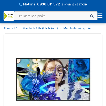
Hotline: 0936.611.372
(8h-18h kể cả T7,CN)
Trang chủ
›
Màn hình & thiết bị hiển thị
›
Màn hình quảng cáo