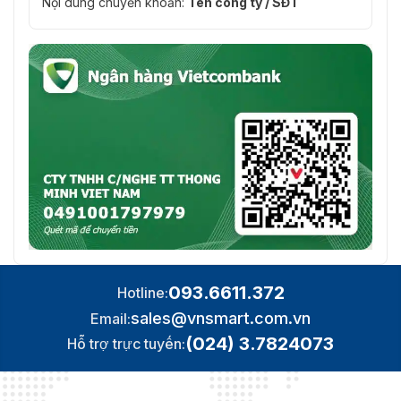
Nội dung chuyển khoản:
Tên công ty / SĐT
093.6611.372
Hotline:
sales@vnsmart.com.vn
Email:
(024) 3.7824073
Hỗ trợ trực tuyến: