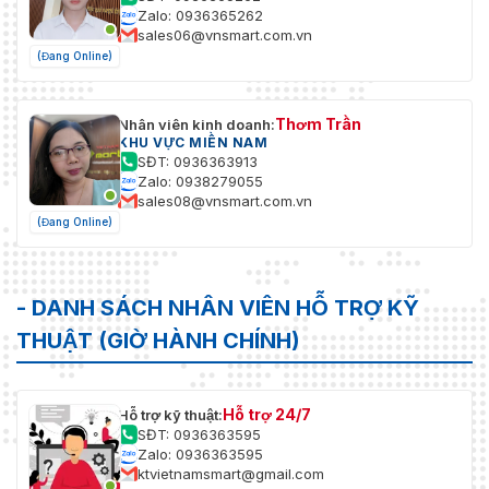
Zalo: 0936365262
sales06@vnsmart.com.vn
(Đang Online)
Thơm Trần
Nhân viên kinh doanh:
KHU VỰC MIỀN NAM
SĐT: 0936363913
Zalo: 0938279055
sales08@vnsmart.com.vn
(Đang Online)
- DANH SÁCH NHÂN VIÊN HỖ TRỢ KỸ
THUẬT (GIỜ HÀNH CHÍNH)
Hỗ trợ 24/7
Hỗ trợ kỹ thuật:
SĐT: 0936363595
Zalo: 0936363595
ktvietnamsmart@gmail.com