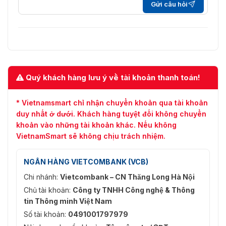
Gửi câu hỏi
Phụ kiện đi kèm
manual ×1, quick start guide ×1,
thông tin an toàn ×1, logo
stickers ×1, nhãn hiệu suất năng
lượng ×1
Quý khách hàng lưu ý về tài khoản thanh toán!
* Vietnamsmart chỉ nhận chuyển khoản qua tài khoản
duy nhất ở dưới. Khách hàng tuyệt đối không chuyển
khoản vào những tài khoản khác. Nếu không
VietnamSmart sẽ không chịu trách nhiệm.
NGÂN HÀNG VIETCOMBANK (VCB)
Chi nhánh:
Vietcombank – CN Thăng Long Hà Nội
Chủ tài khoản:
Công ty TNHH Công nghệ & Thông
tin Thông minh Việt Nam
Số tài khoản:
0491001797979