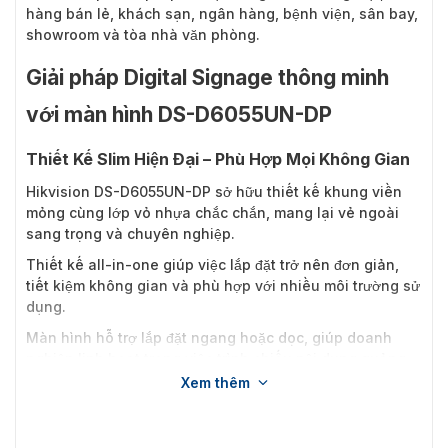
hàng bán lẻ, khách sạn, ngân hàng, bệnh viện, sân bay,
showroom và tòa nhà văn phòng.
Giải pháp Digital Signage thông minh
với màn hình DS-D6055UN-DP
Thiết Kế Slim Hiện Đại – Phù Hợp Mọi Không Gian
Hikvision DS-D6055UN-DP sở hữu thiết kế khung viền
mỏng cùng lớp vỏ nhựa chắc chắn, mang lại vẻ ngoài
sang trọng và chuyên nghiệp.
Thiết kế all-in-one giúp việc lắp đặt trở nên đơn giản,
tiết kiệm không gian và phù hợp với nhiều môi trường sử
dụng.
Màn hình hỗ trợ lắp đặt ngang hoặc dọc, giúp doanh
nghiệp linh hoạt trong việc trình chiếu nội dung quảng
cáo hoặc thông tin.
Xem thêm
Chất Lượng Hiển Thị Ấn Tượng Với Tấm Nền