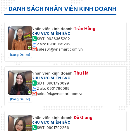
- DANH SÁCH NHÂN VIÊN KINH DOANH
Trần Hồng
Nhân viên kinh doanh:
KHU VỰC MIỀN BẮC
SĐT: 0936365292
Zalo: 0936365292
sales01@vnsmart.com.vn
(Đang Online)
Thu Hà
Nhân viên kinh doanh:
KHU VỰC MIỀN BẮC
SĐT: 0901790099
Zalo: 0901790099
sales04@vnsmart.com.vn
(Đang Online)
Đỗ Giang
Nhân viên kinh doanh:
KHU VỰC MIỀN BẮC
SĐT: 0901792266