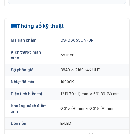
Hình ảnh
Âm thanh
Thông số kỹ thuật
Video
DS-D6055UN-DP
Phụ đề chạy (scrolling subtitle)
Mã sản phẩm
DS-D6055UN-DP
Tài liệu PDF
Kích thước màn
55 inch
Trang web
hình
Video trực tiếp
Độ phân giải
3840 × 2160 (4K UHD)
Hình ảnh pop-up
Nhiệt độ màu
10000K
Hệ thống gọi số
Diện tích hiển thị
1219.70 (H) mm × 691.89 (V) mm
Nhờ khả năng hiển thị đa dạng, màn hình có thể phục
vụ nhiều mục đích như quảng cáo, truyền thông nội bộ,
Khoảng cách điểm
0.315 (H) mm × 0.315 (V) mm
hiển thị thông tin hoặc hướng dẫn khách hàng.
ảnh
Lập Lịch Phát Nội Dung Linh Hoạt
Đèn nền
E-LED
Một trong những ưu điểm nổi bật của DS-D6055UN-DP là