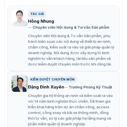
Công Nghiệp A+
Màn hình DS-D6055UN-DP sử dụng tấm nền công
TÁC GIẢ
nghiệp A+ kết hợp với công nghệ tự động cân chỉnh màu
Hồng Nhung
sắc và tối ưu hình ảnh, mang lại chất lượng hiển thị rõ
Chuyên viên Nội dung & Tư vấn Sản phẩm
ràng và sống động.
Chuyên viên Nội dung & Tư vấn Sản phẩm, phụ
Nhờ công nghệ xử lý hình ảnh tiên tiến, các nội dung
trách biên soạn các nội dung về thiết bị an ninh,
như:
chấm công, kiểm soát ra vào và giải pháp quản lý
Hình ảnh quảng cáo
doanh nghiệp. Nội dung được xây dựng từ kinh
nghiệm tư vấn khách hàng, tài liệu sản phẩm và
Video marketing
được kiểm duyệt chuyên môn trước khi đăng tải.
Nội dung giới thiệu sản phẩm
Thông báo truyền thông
KIỂM DUYỆT CHUYÊN MÔN
Đặng Đình Xuyên
Trưởng Phòng Kỹ Thuật
Được hiển thị sắc nét, chân thực và thu hút người xem,
Chuyên gia hệ thống an ninh và kiểm soát ra vào
góp phần nâng cao hiệu quả quảng bá thương hiệu.
với 14 năm kinh nghiệm thực chiến. Đã tham gia
triển khai hàng trăm dự án chấm công, access
Hỗ Trợ Nhiều Định Dạng Nội Dung
control, cổng xoay và bãi xe thông minh, đồng
Hệ thống Digital Signage DS-D6055UN-DP hỗ trợ hiển
thời tư vấn, xử lý các giải pháp hạ tầng mạng và
thị nhiều loại nội dung khác nhau, bao gồm:
phần mềm quản lý doanh nghiệp.