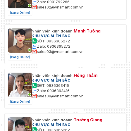
Zalo: 0901792266
sales02@vnsmart.com.vn
(Đang Online)
Mạnh Tường
Nhân viên kinh doanh:
KHU VỰC MIỀN BẮC
SĐT: 0936365272
Zalo: 0936365272
sales03@vnsmart.com.vn
(Đang Online)
Hồng Thắm
Nhân viên kinh doanh:
KHU VỰC MIỀN BẮC
SĐT: 0936363416
Zalo: 0936363416
sales09@vnsmart.com.vn
(Đang Online)
Trường Giang
Nhân viên kinh doanh:
KHU VỰC MIỀN BẮC
SĐT: 0936365262