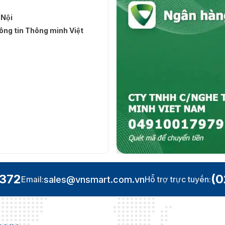
 Nội
ng tin Thông minh Việt
đầy đủ
.372
(0
sales@vnsmart.com.vn
Email:
Hỗ trợ trực tuyến: