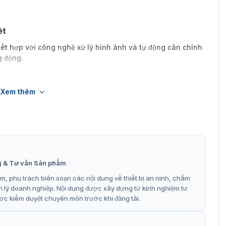
ét
t hợp với công nghệ xử lý hình ảnh và tự động cân chỉnh
g động.
Xem thêm
ng mạnh
ng lúc
cáo
g & Tư vấn Sản phẩm
ung hiển thị, giúp doanh nghiệp linh hoạt trong việc
, phụ trách biên soạn các nội dung về thiết bị an ninh, chấm
n lý doanh nghiệp. Nội dung được xây dựng từ kinh nghiệm tư
ợc kiểm duyệt chuyên môn trước khi đăng tải.