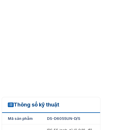
Thông số kỹ thuật
DS-D6055UN-D/S
Mã sản phẩm
DS-D6055UN-D/S