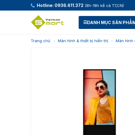
Hotline: 0936.611.372
(8h-18h kể cả T7,CN)
DANH MỤC SẢN PHẨ
Trang chủ
›
Màn hình & thiết bị hiển thị
›
Màn hình