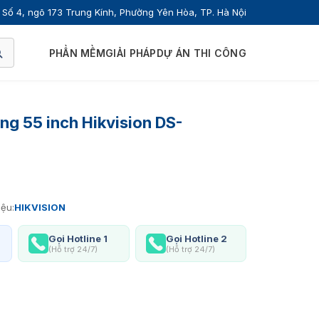
Số 4, ngõ 173 Trung Kính, Phường Yên Hòa, TP. Hà Nội
PHẦN MỀM
GIẢI PHÁP
DỰ ÁN THI CÔNG
g 55 inch Hikvision DS-
ệu:
HIKVISION
Gọi Hotline 1
Gọi Hotline 2
(Hỗ trợ 24/7)
(Hỗ trợ 24/7)