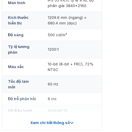
IPS 55 inch, tỷ lệ 9:16, độ
Màn hình
phân giải 3840×2160
Kích thước
1209.6 mm (ngang) ×
hiển thị
680.4 mm (dọc)
Độ sáng
500 cd/m²
Tỷ lệ tương
1200:1
phản
10-bit (8-bit + FRC), 72%
Màu sắc
NTSC
Tốc độ làm
60 Hz
mới
Độ trễ phản hồi
8 ms
Hệ điều hành
Android 13
Cortex-A55, 4 nhân, 1.92
Xem chi tiết thông số
Bộ xử lý
GHz