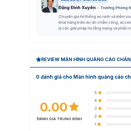
Đặng Đình Xuyên
Trưởng Phòng K
Âm thanh
Chuyên gia hệ thống an ninh và kiểm soá
Phụ đề chạy chữ
khai hàng trăm dự án chấm công, access 
Tài liệu PDF
lý các giải pháp hạ tầng mạng và phần 
Trang web
Video trực tiếp
Hình ảnh popup
REVIEW MÀN HÌNH QUẢNG CÁO CHÂN 
Hệ thống gọi số
0 đánh giá cho Màn hình quảng cáo c
Nhờ đó, doanh nghiệp có thể xây dựng các ch
Lập lịch phát nội dung linh hoạt
5
Hệ thống cho phép thiết lập lịch trình phát n
4
0.00
3
Phát theo ngày
2
ĐÁNH GIÁ TRUNG BÌNH
Phát theo tuần
1
Phát lặp lại