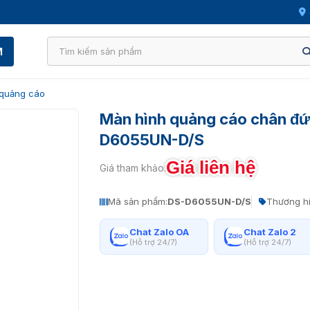
M
 quảng cáo
Màn hình quảng cáo chân đứn
D6055UN-D/S
Giá liên hệ
Giá tham khảo:
Mã sản phẩm:
DS-D6055UN-D/S
Thương hi
Chat Zalo OA
Chat Zalo 2
(Hỗ trợ 24/7)
(Hỗ trợ 24/7)