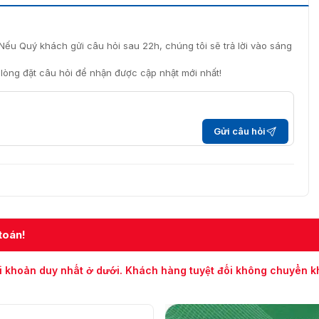
dùng và bảo mật dữ liệu chuyên nghiệp:
Nếu Quý khách gửi câu hỏi sau 22h, chúng tôi sẽ trả lời vào sáng
i lòng đặt câu hỏi để nhận được cập nhật mới nhất!
Gửi câu hỏi
ruyền tải
h, giúp người dùng thiết lập mật khẩu riêng để tăng cường
 hình DS-D6055UN-D/S
h quảng cáo kỹ thuật số chuyên nghiệp, Hikvision DS-
toán!
 nghiệp nâng cao hiệu quả truyền thông và thu hút khách
i khoản duy nhất ở dưới. Khách hàng tuyệt đối không chuyển 
ù hợp