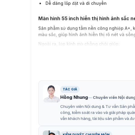
Dễ dàng lắp đặt và di chuyển
Màn hình 55 inch hiển thị hình ảnh sắc n
Sản phẩm sử dụng tấm nền công nghiệp A+, kế
màu sắc, giúp hình ảnh hiển thị rõ nét và sốn
Ngoài ra, lớp kính mờ chống chói giúp:
Hạn chế phản xạ ánh sáng
Hiển thị rõ ràng trong môi trường ánh sá
Mở rộng góc nhìn cho nhiều người xem cù
Hỗ trợ nhiều định dạng nội dung quảng 
TÁC GIẢ
Hồng Nhung
Chuyên viên Nội dun
Màn hình DS-D6055UN-D/S hỗ trợ đa dạng nội d
truyền tải thông tin.
Chuyên viên Nội dung & Tư vấn Sản phẩm
công, kiểm soát ra vào và giải pháp quả
Các định dạng hỗ trợ gồm:
vấn khách hàng, tài liệu sản phẩm và đư
Hình ảnh
Video
KIỂM DUYỆT CHUYÊN MÔN