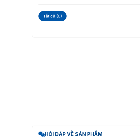
Phát theo khu vực
Tất cả (0)
Phát theo lịch tùy chỉnh
Tính năng này đặc biệt hữu ích cho các doan
nhau trong ngày.
Quản lý tập trung và điều khiển từ xa
DS-D6055UN-D/S hỗ trợ hệ thống quản lý tập 
Điều khiển một hoặc nhiều màn hình từ xa
Bật/tắt màn hình theo lịch
Điều chỉnh độ sáng và âm lượng tự động
Xem trước nội dung hiển thị
Cập nhật chương trình từ xa hoặc qua USB
Nhờ đó, việc quản lý hệ thống màn hình quảng 
HỎI ĐÁP VỀ SẢN PHẨM
Hệ thống phân quyền và bảo mật cao