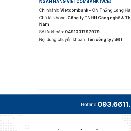
NGÂN HÀNG VIETCOMBANK (VCB)
Báo giá tốt nhất cho dự án và đại lý
Chi nhánh:
Vietcombank – CN Thăng Long Hà
Hỗ trợ kỹ thuật và lắp đặt toàn quốc
Chủ tài khoản:
Công ty TNHH Công nghệ & Thô
Cam kết sản phẩm chính hãng, bảo hành 
Nam
Số tài khoản:
0491001797979
Nội dung chuyển khoản:
Tên công ty / SĐT
093.6611
Hotline: