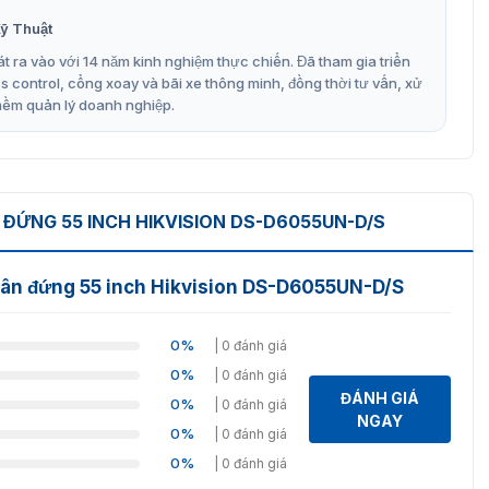
ỹ Thuật
t ra vào với 14 năm kinh nghiệm thực chiến. Đã tham gia triển
control, cổng xoay và bãi xe thông minh, đồng thời tư vấn, xử
mềm quản lý doanh nghiệp.
ĐỨNG 55 INCH HIKVISION DS-D6055UN-D/S
hân đứng 55 inch Hikvision DS-D6055UN-D/S
iến dịch quảng cáo sinh động và hấp dẫn.
0%
| 0 đánh giá
ội dung thông minh, bao gồm nhiều chế độ:
0%
| 0 đánh giá
ĐÁNH GIÁ
0%
| 0 đánh giá
NGAY
0%
| 0 đánh giá
0%
| 0 đánh giá