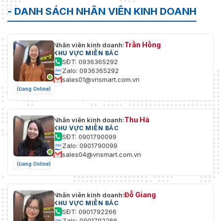
- DANH SÁCH NHÂN VIÊN KINH DOANH
Trần Hồng
Nhân viên kinh doanh:
KHU VỰC MIỀN BẮC
SĐT: 0936365292
Zalo: 0936365292
sales01@vnsmart.com.vn
(Đang Online)
Thu Hà
Nhân viên kinh doanh:
KHU VỰC MIỀN BẮC
SĐT: 0901790099
Zalo: 0901790099
sales04@vnsmart.com.vn
(Đang Online)
Đỗ Giang
Nhân viên kinh doanh:
KHU VỰC MIỀN BẮC
SĐT: 0901792266
Zalo: 0901792266