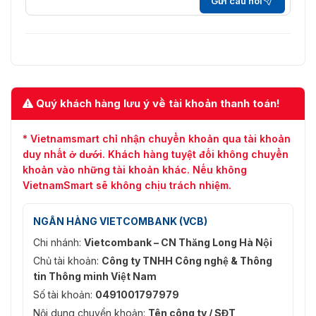
Gửi câu hỏi
Màu sắc
Đen
Nhiệt độ hoạt động
0°C đến 40°C
Nhiệt độ lưu trữ
10°C đến 60°C
20% đến 80% RH (Không ngưng
Độ ẩm hoạt động
Quý khách hàng lưu ý về tài khoản thanh toán!
tụ)
10% đến 60% RH (Không ngưng
* Vietnamsmart chỉ nhận chuyển khoản qua tài khoản
Độ ẩm lưu trữ
tụ)
duy nhất ở dưới. Khách hàng tuyệt đối không chuyển
khoản vào những tài khoản khác. Nếu không
Điều khiển từ xa, Cáp nguồn,
VietnamSmart sẽ không chịu trách nhiệm.
Phụ kiện tiêu chuẩn
Cáp USB, Cáp HDMI, Bút cảm
ứng (x2), Giá treo tường, Tẩy
NGÂN HÀNG VIETCOMBANK (VCB)
Hệ điều hành Windows, Giá đỡ di
Phụ kiện tùy chọn
Chi nhánh:
Vietcombank – CN Thăng Long Hà Nội
động
Chủ tài khoản:
Công ty TNHH Công nghệ & Thông
tin Thông minh Việt Nam
Số tài khoản:
0491001797979
Nội dung chuyển khoản:
Tên công ty / SĐT