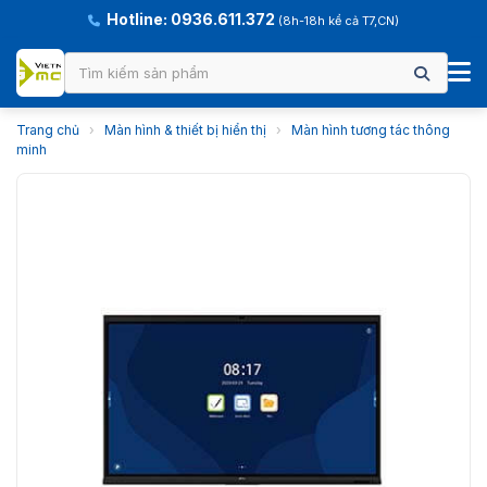
Hotline: 0936.611.372
(8h-18h kể cả T7,CN)
Trang chủ
›
Màn hình & thiết bị hiển thị
›
Màn hình tương tác thông
minh