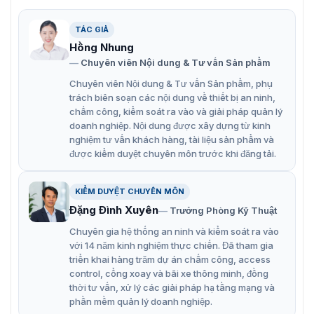
TÁC GIẢ
Màn hình tương tác thông minh ZKTeco ZK-IWB65BM
Hồng Nhung
Chuyên viên Nội dung & Tư vấn Sản phẩm
Đặc điểm nổi bật của màn hình ZK-
Chuyên viên Nội dung & Tư vấn Sản phẩm, phụ
trách biên soạn các nội dung về thiết bị an ninh,
IWB65BM
chấm công, kiểm soát ra vào và giải pháp quản lý
doanh nghiệp. Nội dung được xây dựng từ kinh
Màn hình ZK-IWB65BM có thiết kế khung vỏ bằng nhôm
nghiệm tư vấn khách hàng, tài liệu sản phẩm và
và kim loại tấm, kết hợp với kích thước và trọng lượng
được kiểm duyệt chuyên môn trước khi đăng tải.
hợp lý, giúp sản phẩm phù hợp với nhiều không gian lắp
đặt khác nhau. Sản phẩm còn có khả năng hoạt động
trong điều kiện nhiệt độ từ 0°C đến 40°C, đảm bảo độ
KIỂM DUYỆT CHUYÊN MÔN
bền và hiệu suất ổn định.
Đặng Đình Xuyên
Trưởng Phòng Kỹ Thuật
Màn hình 4K UHD siêu nét với độ phân giải 3840 ×
Chuyên gia hệ thống an ninh và kiểm soát ra vào
2160
với 14 năm kinh nghiệm thực chiến. Đã tham gia
triển khai hàng trăm dự án chấm công, access
CPU: Cortex A73 (4 lõi) + Cortex A53 (4 lõi)
control, cổng xoay và bãi xe thông minh, đồng
Tích hợp camera 8MP với góc nhìn rộng 103° giúp
thời tư vấn, xử lý các giải pháp hạ tầng mạng và
phần mềm quản lý doanh nghiệp.
thu hình ảnh rõ nét trong các cuộc họp trực tuyến.