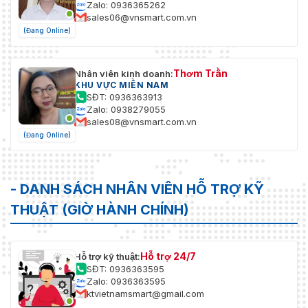
Zalo: 0936365262
sales06@vnsmart.com.vn
(Đang Online)
Thơm Trần
Nhân viên kinh doanh:
KHU VỰC MIỀN NAM
SĐT: 0936363913
Zalo: 0938279055
sales08@vnsmart.com.vn
(Đang Online)
- DANH SÁCH NHÂN VIÊN HỖ TRỢ KỸ
THUẬT (GIỜ HÀNH CHÍNH)
Hỗ trợ 24/7
Hỗ trợ kỹ thuật:
SĐT: 0936363595
Zalo: 0936363595
ktvietnamsmart@gmail.com