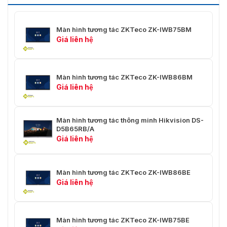
Cấp độ nhận diện
4 cấp độ: 3mm, 8mm, 12mm,
bút
25mm
Màn hình tương tác ZKTeco ZK-IWB75BM
Giá liên hệ
Cổng kết nối phía
USB 3.0, Type-C
trước
AUDIO IN, VGA, LAN IN/OUT,
Màn hình tương tác ZKTeco ZK-IWB86BM
Cổng kết nối phía
RS232, MIC IN, HDMI OUT, AUDIO
Giá liên hệ
dưới
OUT, SPDIF
Touch-USB, DP, HDMI IN 2.0 (x2),
Cổng kết nối bên
Màn hình tương tác thông minh Hikvision DS-
Type-C, USB 2.0, USB 3.0 (x2)
D5B65RB/A
Giá liên hệ
Chipset: A311D2, HĐH: Android
11.0 / Windows 11 (tùy chọn),
CPU: Quad-core ARM Cortex A73
Màn hình tương tác ZKTeco ZK-IWB86BE
+ Quad-core Cortex A53, Tần
Bo mạch chính
Giá liên hệ
số: 2.0-2.2GHz, GPU: MaliG52
MP8, RAM: 8GB, ROM: 64GB
(Android 11.0) / 256GB (Windows
11.0)
Màn hình tương tác ZKTeco ZK-IWB75BE