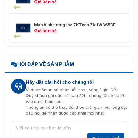
Giá liên hệ
Chip chính: Intel (R) Wi-Fi 6
AX201 160Mhz, Hỗ trợ
Module Wi-Fi
2.4GHz/5GHz, Wi-Fi tiêu chuẩn:
IEEE 802.11 ax/b/g/n/ac,
Màn hình tương tác ZKTeco ZK-IWB65BE
Bluetooth: 2.1+EDR/4.2/5.2
Giá liên hệ
Tiêu chuẩn: ISO/IEC 14443 A/B,
Tần số: 13.56MHz, Khoảng cách
Module NFC
đọc/ghi: <30mm, Tốc độ: 106-
424 kbps, Độ trễ: <100ms
HỎI ĐÁP VỀ SẢN PHẨM
Kích thước sản
1482.1x105.6x936.7 mm
phẩm
Hãy đặt câu hỏi cho chúng tôi
Kích thước đóng
VietnamSmart sẽ phản hồi trong vòng 1 giờ. Nếu
1660x245x1045 mm
gói
Quý khách gửi câu hỏi sau 22h, chúng tôi sẽ trả lời
vào sáng hôm sau.
Trọng lượng tịnh
42±1.5kg
Thông tin có thể thay đổi theo thời gian, vui lòng đặt
câu hỏi để nhận được cập nhật mới nhất!
Trọng lượng gộp
55±1.5kg
Chất liệu vỏ
Nhôm / Thép tấm