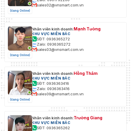
sales02@vnsmart.com.vn
(Đang Online)
Mạnh Tường
Nhân viên kinh doanh:
KHU VỰC MIỀN BẮC
SĐT: 0936365272
Zalo: 0936365272
sales03@vnsmart.com.vn
(Đang Online)
Hồng Thắm
Nhân viên kinh doanh:
KHU VỰC MIỀN BẮC
SĐT: 0936363416
Zalo: 0936363416
sales09@vnsmart.com.vn
(Đang Online)
Trường Giang
Nhân viên kinh doanh:
KHU VỰC MIỀN BẮC
SĐT: 0936365262