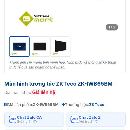
1 / 3
*Hình ảnh chỉ mang tính minh họa. Hình thức và thông số kỹ thuật
thực tế của sản phẩm có thể khác.
Màn hình tương tác ZKTeco ZK-IWB65BM
Giá liên hệ
Giá tham khảo:
Mã sản phẩm:
ZK-IWB65BM
Thương hiệu:
ZKTeco
Chat Zalo OA
Chat Zalo 2
(Hỗ trợ 24/7)
(Hỗ trợ 24/7)