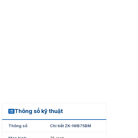
Thông số kỹ thuật
ZK-IWB75BM
Thông số
Chi tiết ZK-IWB75BM