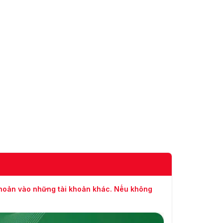
5.2
ISO/IEC 14443 A / B, tần
số: 13.56MHz, khoảng
NFC
cách đọc/ghi: <30mm,
tốc độ: 106-424 kbps
Kích thước
1716.5x105.6x1069.7 mm
sản phẩm
Kích thước
1880x280x1160 mm
đóng gói
Trọng lượng
51±1.5kg
tịnh
Trọng lượng
70±1.5kg
gộp
khoản vào những tài khoản khác. Nếu không
Nhôm / Thép tấm, màu
Vỏ
đen
Nhiệt độ hoạt