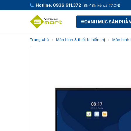
Hotline: 0936.611.372
(8h-18h kể cả T7,CN)
DANH MỤC SẢN PHẨ
Trang chủ
›
Màn hình & thiết bị hiển thị
›
Màn hình 