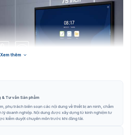
Xem thêm
g & Tư vấn Sản phẩm
, phụ trách biên soạn các nội dung về thiết bị an ninh, chấm
c thông minh ZKTeco ZK-IWB75BM
n lý doanh nghiệp. Nội dung được xây dựng từ kinh nghiệm tư
ợc kiểm duyệt chuyên môn trước khi đăng tải.
tương tác ZK-IWB75BM