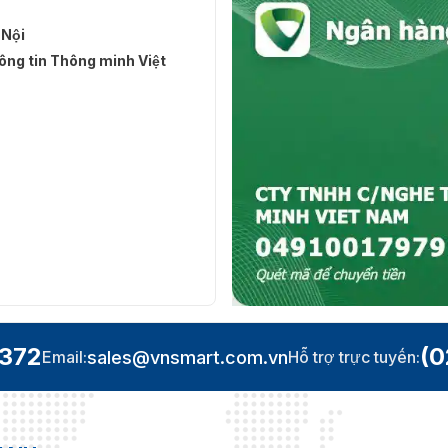
 Nội
ng tin Thông minh Việt
.372
(0
sales@vnsmart.com.vn
Email:
Hỗ trợ trực tuyến: