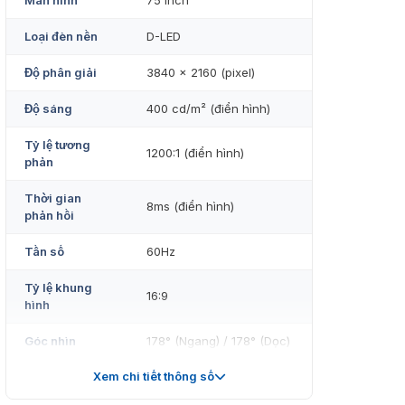
Màn hình
75 inch
Loại đèn nền
D-LED
Độ phân giải
3840 × 2160 (pixel)
Độ sáng
400 cd/m² (điển hình)
Tỷ lệ tương
1200:1 (điển hình)
phản
Thời gian
8ms (điển hình)
phản hồi
Tần số
60Hz
Tỷ lệ khung
16:9
hình
Góc nhìn
178° (Ngang) / 178° (Dọc)
Xem chi tiết thông số
Số màu hiển
1.07 tỷ màu
thị