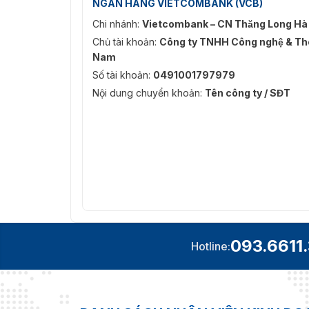
NGÂN HÀNG VIETCOMBANK (VCB)
Chi nhánh:
Vietcombank – CN Thăng Long Hà
Chủ tài khoản:
Công ty TNHH Công nghệ & Thô
Nam
Số tài khoản:
0491001797979
Nội dung chuyển khoản:
Tên công ty / SĐT
093.6611
Hotline: