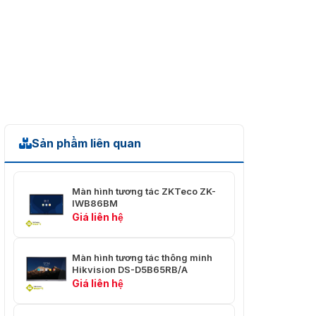
cảm ứng
tiến
Số điểm cảm
20 điểm cảm ứng đa điểm
ứng (Android)
Số điểm cảm
ứng
40 điểm cảm ứng đa điểm
(Windows)
±1mm (giữa khu vực
Độ chính xác
Sản phẩm liên quan
chiếm 90%)
Chiều cao viết
2.0mm
Màn hình tương tác ZKTeco ZK-
Thời gian
IWB86BM
phản hồi (Cảm
< 10ms
Giá liên hệ
ứng)
Cổng kết nối
Màn hình tương tác thông minh
USB 3.02, Type-C1
Hikvision DS-D5B65RB/A
phía trước
Giá liên hệ
AUDIO IN1, VGA1, LAN
Cổng kết nối
IN/OUT1, RS2321, MIC IN1,