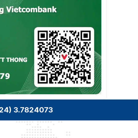
0°C đến 40°C
động
Nhiệt độ lưu
10°C đến 60°C
trữ
Độ ẩm hoạt
20% đến 80% RH (Không
động
ngưng tụ)
Điều khiển từ xa, cáp
Phụ kiện tiêu
nguồn, cáp USB, cáp
chuẩn
HDMI, bút cảm ứng, giá
treo tường, tẩy
Phụ kiện tùy
Hệ điều hành Windows,
chọn
giá đỡ di động
24) 3.7824073