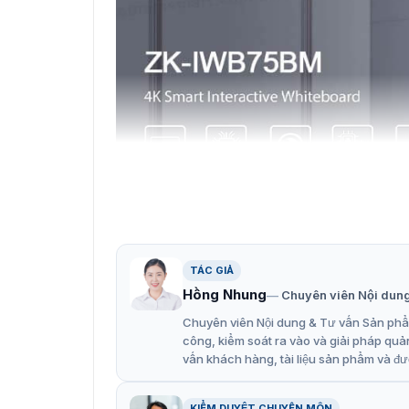
TÁC GIẢ
Hồng Nhung
Chuyên viên Nội dun
Chuyên viên Nội dung & Tư vấn Sản phẩm
Màn hình tương tá
công, kiểm soát ra vào và giải pháp quả
vấn khách hàng, tài liệu sản phẩm và đư
Đặc điểm chính của màn hình 
KIỂM DUYỆT CHUYÊN MÔN