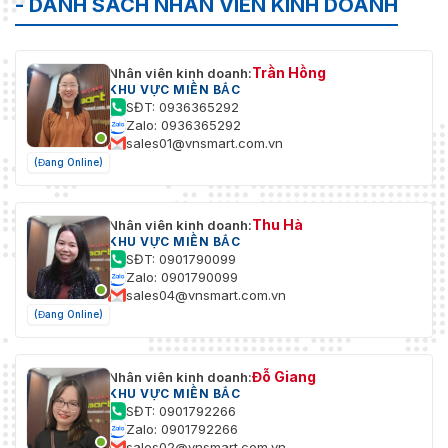
- DANH SÁCH NHÂN VIÊN KINH DOANH
Điện năng tiêu thụ
≤12 W
184.9 mm × 76.2 mm × 20.5 mm
Kích thước sản
Trần Hồng
Nhân viên kinh doanh:
(7.28" × 3.00" × 0.81") (Cao ×
phẩm
KHU VỰC MIỀN BẮC
Rộng × Dày)
SĐT: 0936365292
Zalo: 0936365292
219 mm × 122 mm × 58 mm
sales01@vnsmart.com.vn
Kích thước bao bì
(8.62" × 4.80" × 2.28") (Cao ×
(Đang Online)
Rộng × Dày)
219 mm × 122 mm × 58 mm
Kích thước bao bì
Thu Hà
Nhân viên kinh doanh:
(8.62" × 4.80" × 2.28") (Cao ×
vận chuyển
KHU VỰC MIỀN BẮC
Rộng × Dày)
SĐT: 0901790099
Zalo: 0901790099
–10 °C đến +45 °C (+14 °F đến
sales04@vnsmart.com.vn
Nhiệt độ hoạt động
+113 °F)
(Đang Online)
Độ ẩm hoạt động
0%–90% (RH), không ngưng tụ
Đỗ Giang
Nhân viên kinh doanh:
0 m đến 1,300 m (0 ft đến
KHU VỰC MIỀN BẮC
Độ cao hoạt động
4,265.09 ft)
SĐT: 0901792266
Zalo: 0901792266
sales02@vnsmart.com.vn