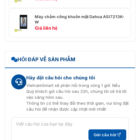
Cảm biến quang học
tay
Máy chấm công khuôn mặt Dahua ASI7213K-
Chế độ xác minh
1
W
vân tay
Giá liên hệ
Thời gian so sánh
1.5 giây
vân tay
Thời gian nhận
0.5 giây
HỎI ĐÁP VỀ SẢN PHẨM
diện vân tay
Người dùng chung, người dùng
Hãy đặt câu hỏi cho chúng tôi
VIP, người dùng tuần tra, người
dùng khách, người dùng trong
VietnamSmart sẽ phản hồi trong vòng 1 giờ. Nếu
Loại người dùng
danh sách chặn, người dùng
Quý khách gửi câu hỏi sau 22h, chúng tôi sẽ trả lời
khác, người dùng tùy chỉnh 1 và
vào sáng hôm sau.
2
Thông tin có thể thay đổi theo thời gian, vui lòng đặt
câu hỏi để nhận được cập nhật mới nhất!
Dung lượng người
1,000
dùng
Dung lượng ảnh
Gửi câu hỏi
1,000
khuôn mặt