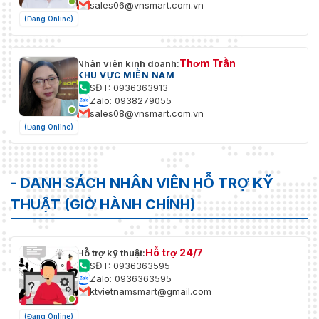
sales06@vnsmart.com.vn
(Đang Online)
Thơm Trần
Nhân viên kinh doanh:
KHU VỰC MIỀN NAM
SĐT: 0936363913
Zalo: 0938279055
sales08@vnsmart.com.vn
(Đang Online)
- DANH SÁCH NHÂN VIÊN HỖ TRỢ KỸ
THUẬT (GIỜ HÀNH CHÍNH)
Hỗ trợ 24/7
Hỗ trợ kỹ thuật:
SĐT: 0936363595
Zalo: 0936363595
ktvietnamsmart@gmail.com
(Đang Online)