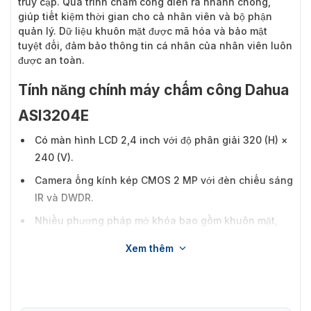
truy cập. Quá trình chấm công diễn ra nhanh chóng,
giúp tiết kiệm thời gian cho cả nhân viên và bộ phận
quản lý. Dữ liệu khuôn mặt được mã hóa và bảo mật
tuyệt đối, đảm bảo thông tin cá nhân của nhân viên luôn
được an toàn.
Tính năng chính máy chấm công Dahua
ASI3204E
Có màn hình LCD 2,4 inch với độ phân giải 320 (H) ×
240 (V).
Camera ống kính kép CMOS 2 MP với đèn chiếu sáng
IR và DWDR.
Nhiều phương pháp mở khóa bao gồm khuôn mặt,
thẻ IC, mật khẩu và dấu vân tay. Bạn có thể định cấu
Xem thêm
hình các phương pháp mở khóa theo lịch trình hoặc
kết hợp chúng để tạo ra các phương pháp mở khóa
cá nhân của riêng bạn.