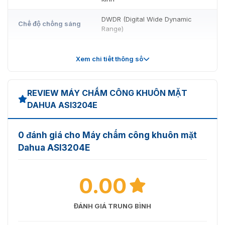
DWDR (Digital Wide Dynamic
Chế độ chống sáng
Range)
Chế độ bù sáng
IR tự động
Xem chi tiết thông số
Thông báo bằng
Có
giọng nói
REVIEW MÁY CHẤM CÔNG KHUÔN MẶT
Loa
Có
DAHUA ASI3204E
Chất liệu vỏ
PC + ABS
0 đánh giá cho Máy chấm công khuôn mặt
Thẻ, điều khiển từ xa, mật khẩu,
Chế độ xác minh
Dahua ASI3204E
vân tay, nhận diện khuôn mặt
Loại thẻ
Thẻ IC
0.00
Danh sách thời
128 khoảng thời gian
gian
ĐÁNH GIÁ TRUNG BÌNH
Thời gian nghỉ lễ
128 khoảng thời gian