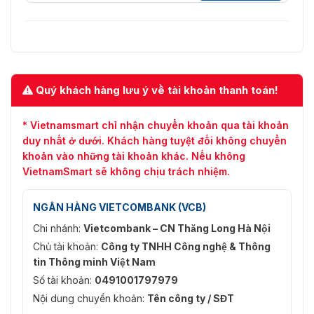
Dung lượng vân tay
3,000
Dung lượng thẻ
3,000
Dung lượng mật
Quý khách hàng lưu ý về tài khoản thanh toán!
1,000
khẩu
* Vietnamsmart chỉ nhận chuyển khoản qua tài khoản
Dung lượng ghi
100,000
nhận
duy nhất ở dưới. Khách hàng tuyệt đối không chuyển
khoản vào những tài khoản khác. Nếu không
1 cổng (sử dụng lại cổng
VietnamSmart sẽ không chịu trách nhiệm.
Cổng RS-485
Wiegand)
NGÂN HÀNG VIETCOMBANK (VCB)
Cổng Wiegand
1 cổng (sử dụng lại cổng RS-485)
Chi nhánh:
Vietcombank – CN Thăng Long Hà Nội
Cổng USB
1 cổng USB 2.0
Chủ tài khoản:
Công ty TNHH Công nghệ & Thông
tin Thông minh Việt Nam
Cổng mạng
1 cổng Ethernet 10/100 Mbps
Số tài khoản:
0491001797979
Chuông cửa
1
Nội dung chuyển khoản:
Tên công ty / SĐT