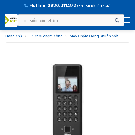
Hotline: 0936.611.372
(8h-18h kể cả T7,CN)
Trang chủ
›
Thiết bị chấm công
›
Máy Chấm Công Khuôn Mặt