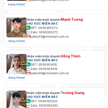
Môi trường hoạt
Trong nhà
động
(Đang Online)
Trọng lượng sản
0.6 kg (1.32 lb)
phẩm
Mạnh Tường
Nhân viên kinh doanh:
KHU VỰC MIỀN BẮC
SĐT: 0936365272
Phụ kiện đi kèm
Giá đỡ tường
Zalo: 0936365272
sales03@vnsmart.com.vn
Lắp đặt
Lắp đặt trên tường
(Đang Online)
–20 °C đến +70 °C (–4 °F đến
Nhiệt độ lưu trữ
+158 °F)
Hồng Thắm
Nhân viên kinh doanh:
KHU VỰC MIỀN BẮC
Độ ẩm lưu trữ
30%–75%
SĐT: 0936363416
Zalo: 0936363416
sales09@vnsmart.com.vn
(Đang Online)
Trường Giang
Nhân viên kinh doanh:
KHU VỰC MIỀN BẮC
SĐT: 0936365262
Zalo: 0936365262