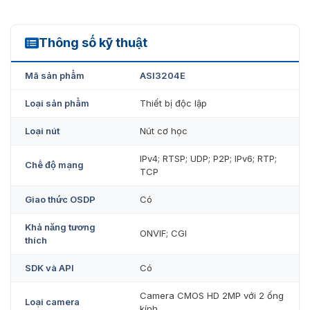
Thông số kỹ thuật
ASI3204E
Mã sản phẩm
ASI3204E
Loại sản phẩm
Thiết bị độc lập
Loại nút
Nút cơ học
IPv4; RTSP; UDP; P2P; IPv6; RTP;
Chế độ mạng
TCP
Giao thức OSDP
Có
Khả năng tương
ONVIF; CGI
thích
SDK và API
Có
Camera CMOS HD 2MP với 2 ống
Loại camera
kính