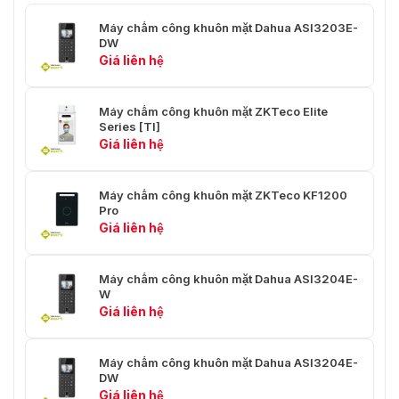
Chức năng chụp
Máy chấm công khuôn mặt Dahua ASI3203E-
Có
DW
hình
Giá liên hệ
Cấu hình qua web
Có
Máy chấm công khuôn mặt ZKTeco Elite
Đăng ký tự động
Có
Series [TI]
Giá liên hệ
Mã hóa thẻ IC
Có
Khoảng cách đọc
0 cm–3 cm (0"–1.18")
Máy chấm công khuôn mặt ZKTeco KF1200
thẻ
Pro
Giá liên hệ
Khoảng cách nhận
0.3 m–1.5 m (0.98 ft–4.92 ft)
diện khuôn mặt
Máy chấm công khuôn mặt Dahua ASI3204E-
Độ chính xác nhận
W
99.9%
diện khuôn mặt
Giá liên hệ
Thời gian nhận
0.2 giây
diện khuôn mặt
Máy chấm công khuôn mặt Dahua ASI3204E-
DW
Giá liên hệ
Loại cảm biến vân