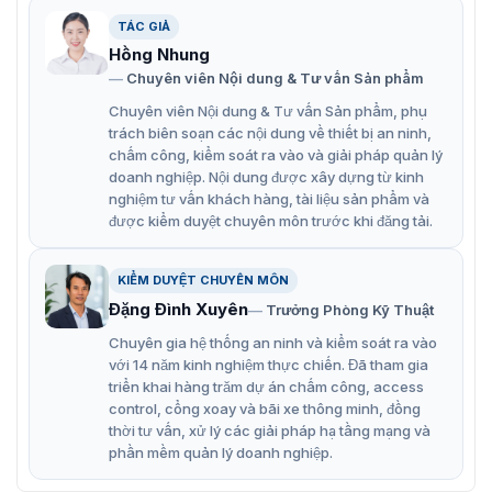
Hỗ trợ 1.000 người dùng, 1.000 khuôn mặt, 3.000 dấu
TÁC GIẢ
vân tay, 3.000 thẻ, 1.000 mật khẩu, 50 quản trị viên
Hồng Nhung
và 100.000 bản ghi.
Chuyên viên Nội dung & Tư vấn Sản phẩm
Nhận dạng khuôn mặt cách xa 0,3 m đến 1,5 m (0,98
Chuyên viên Nội dung & Tư vấn Sản phẩm, phụ
ft-4,92 ft) với độ chính xác 99,9% và so sánh 1 khuôn
trách biên soạn các nội dung về thiết bị an ninh,
mặt với N khuôn mặt với tốc độ 0,2 giây cho mỗi
chấm công, kiểm soát ra vào và giải pháp quản lý
người.
doanh nghiệp. Nội dung được xây dựng từ kinh
nghiệm tư vấn khách hàng, tài liệu sản phẩm và
Hỗ trợ các mô-đun mở rộng bảo mật để kiểm soát
được kiểm duyệt chuyên môn trước khi đăng tải.
truy cập, ngăn chặn việc mở cửa bằng vũ lực.
Hỗ trợ quản lý chấm công qua web và xuất báo cáo
KIỂM DUYỆT CHUYÊN MÔN
chấm công cục bộ.
Đặng Đình Xuyên
Trưởng Phòng Kỹ Thuật
Hỗ trợ chuông cửa.
Chuyên gia hệ thống an ninh và kiểm soát ra vào
với 14 năm kinh nghiệm thực chiến. Đã tham gia
Kết nối TCP/IP.
triển khai hàng trăm dự án chấm công, access
control, cổng xoay và bãi xe thông minh, đồng
Cung cấp nguồn điện cho khóa điện từ và đầu đọc
thời tư vấn, xử lý các giải pháp hạ tầng mạng và
thẻ (tối đa 12 V, 1 A).
phần mềm quản lý doanh nghiệp.