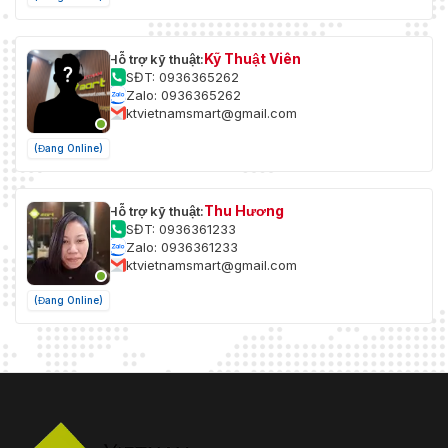
Giá đỡ cửa quay; Giá đỡ hộp 86;
Cài đặt
Giá đỡ tường; Giá đỡ sàn
Kỹ Thuật Viên
Hỗ trợ kỹ thuật:
SĐT: 0936365262
Zalo: 0936365262
ktvietnamsmart@gmail.com
(Đang Online)
Thu Hương
Hỗ trợ kỹ thuật:
SĐT: 0936361233
Zalo: 0936361233
ktvietnamsmart@gmail.com
(Đang Online)