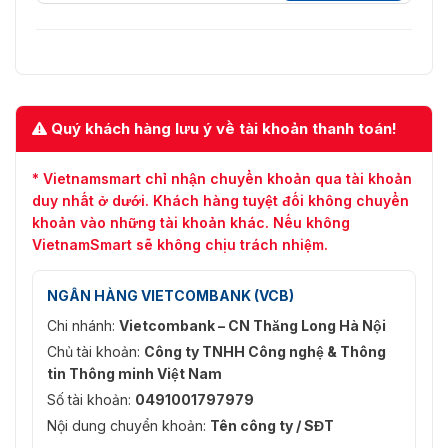
Thời gian nhận
0,2 giây
diện khuôn mặt
Mã được hỗ trợ
Mã QR
Loại mã
Quý khách hàng lưu ý về tài khoản thanh toán!
Mã điện tử; Mã in
Độ chính xác nhận
Tỷ lệ nhận dạng: >80%
* Vietnamsmart chỉ nhận chuyển khoản qua tài khoản
dạng mã
Độ chính xác: >90%
duy nhất ở dưới. Khách hàng tuyệt đối không chuyển
khoản vào những tài khoản khác. Nếu không
Người sử dụng
VietnamSmart sẽ không chịu trách nhiệm.
Người dùng chung, người dùng
tuần tra, người dùng danh sách
NGÂN HÀNG VIETCOMBANK (VCB)
Loại người dùng
chặn, người dùng VIP, người
(Thẻ)
dùng khách, người dùng tùy
Chi nhánh:
Vietcombank – CN Thăng Long Hà Nội
chỉnh 1, người dùng tùy chỉnh 2
Chủ tài khoản:
Công ty TNHH Công nghệ & Thông
và những người dùng khác
tin Thông minh Việt Nam
Số tài khoản:
0491001797979
Dung lượng
Nội dung chuyển khoản:
Tên công ty / SĐT
Năng lực người