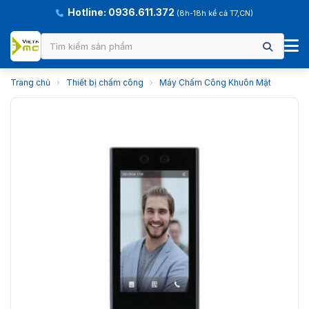
Hotline: 0936.611.372
(8h-18h kể cả T7,CN)
Trang chủ
›
Thiết bị chấm công
›
Máy Chấm Công Khuôn Mặt