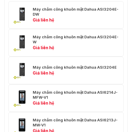
Máy chấm công khuôn mặt Dahua ASI3204E-
Wi-Fi
Hỗ trợ
DW
Giá liên hệ
Tiêu chuẩn không
802.11b/g/n
dây
Máy chấm công khuôn mặt Dahua ASI3204E-
Dải tần số không
W
2.400 GHz–2.472 GHz
dây
Giá liên hệ
Quảng cáo Đang
Hỗ trợ đồ họa quảng cáo phát
phát
Máy chấm công khuôn mặt Dahua ASI3204E
Giá liên hệ
Đầu đọc thẻ ngoại
1 × Cổng RS-485; 1 × Cổng
vi
Wiegand
Xác thực nhiều
Máy chấm công khuôn mặt Dahua ASI6214J-
Hỗ trợ
người dùng
MFW-V1
Giá liên hệ
Giám sát thời gian
Hỗ trợ
thực
Máy chấm công khuôn mặt Dahua ASI6213J-
MW-V1
Xác thực đa yếu tố
Hỗ trợ
Giá liên hệ