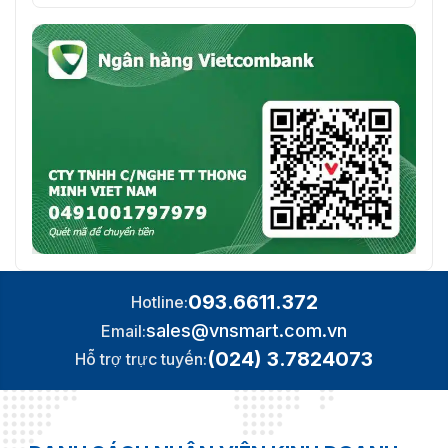
50000
dùng
Dung lượng hình
50000
ảnh khuôn mặt
Dung lượng thẻ
100000
Dung lượng mật
50000
khẩu
Khả năng ghi âm
300000
Cổng
RS-485
1
093.6611.372
Hotline:
sales@vnsmart.com.vn
Email:
RS-232
1
(024) 3.7824073
Hỗ trợ trực tuyến:
Wiegand
1 (vào ra hoặc ra)
USB
1 × cổng USB 2.0