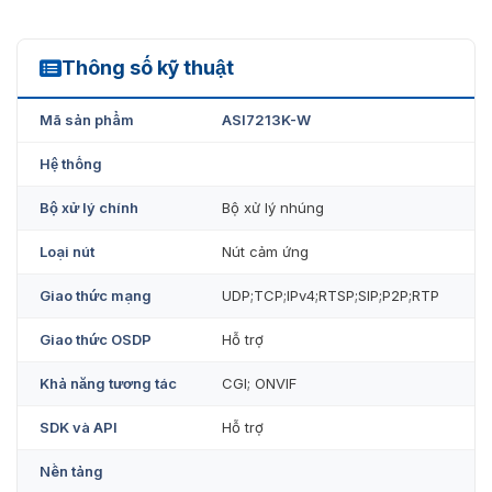
Thông số kỹ thuật
ASI7213K-W
Mã sản phẩm
ASI7213K-W
Hệ thống
Bộ xử lý chính
Bộ xử lý nhúng
Loại nút
Nút cảm ứng
Giao thức mạng
UDP;TCP;IPv4;RTSP;SIP;P2P;RTP
Giao thức OSDP
Hỗ trợ
Khả năng tương tác
CGI; ONVIF
SDK và API
Hỗ trợ
Nền tảng