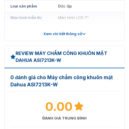
Loại sản phẩm
Độc lập
Màn hình hiển thị
Màn hình LCD 7"
Loại màn hình
Màn hình cảm ứng điện dung
Xem chi tiết thông số
Độ phân giải màn
600 (cao) × 1024 (dài)
hình
REVIEW MÁY CHẤM CÔNG KHUÔN MẶT
Camera ống kính kép CMOS HD
DAHUA ASI7213K-W
Máy ảnh
2 MP 1/2.8"
WDR
DWDR
0 đánh giá cho Máy chấm công khuôn mặt
Dahua ASI7213K-W
Bù sáng
IR
Nhắc nhở bằng
Hỗ trợ
0.00
giọng nói
Vật liệu vỏ
Kính cường lực; PC
ĐÁNH GIÁ TRUNG BÌNH
Chức năng