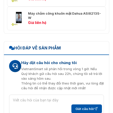
Chức năng chụp
Hỗ trợ
Máy chấm công khuôn mặt Dahua ASI8213S-
Cấu hình Web
Hỗ trợ
W
Giá liên hệ
Đăng ký tự động
Hỗ trợ
Hiệu suất
Mã hóa thẻ IC
Hỗ trợ
HỎI ĐÁP VỀ SẢN PHẨM
Khoảng cách đọc
0 cm–4 cm (0"–1,57")
thẻ
Hãy đặt câu hỏi cho chúng tôi
VietnamSmart sẽ phản hồi trong vòng 1 giờ. Nếu
Phạm vi chiều cao
Quý khách gửi câu hỏi sau 22h, chúng tôi sẽ trả lời
nhận dạng khuôn
0,9 m–2,4 m (2,95 ft–7,87 ft)
vào sáng hôm sau.
mặt
Thông tin có thể thay đổi theo thời gian, vui lòng đặt
câu hỏi để nhận được cập nhật mới nhất!
Khoảng cách nhận
0,3 m–3,0 m (0,98 ft–9,84 ft)
diện khuôn mặt
Độ chính xác nhận
99,9%
Gửi câu hỏi
dạng khuôn mặt