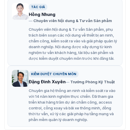
cao từ 0,9 m đến 2,4 m (2,95 ft–7,87 ft).
TÁC GIẢ
Được hỗ trợ bởi thuật toán học sâu nhận dạng khuôn
Hồng Nhung
mặt, thiết bị có thể xác định chính xác hơn 360 điểm
Chuyên viên Nội dung & Tư vấn Sản phẩm
chính trên khuôn mặt của mục tiêu.
Chuyên viên Nội dung & Tư vấn Sản phẩm, phụ
trách biên soạn các nội dung về thiết bị an ninh,
Có thể nhận diện khuôn mặt trong vòng 0,2 giây mà
chấm công, kiểm soát ra vào và giải pháp quản lý
không cần người dùng chạm vào thiết bị.
doanh nghiệp. Nội dung được xây dựng từ kinh
nghiệm tư vấn khách hàng, tài liệu sản phẩm và
Có chức năng phát hiện khẩu trang và mũ bảo hiểm.
được kiểm duyệt chuyên môn trước khi đăng tải.
Phát quảng cáo ở định dạng video và hình ảnh.
Hỗ trợ các mô-đun mở rộng cho vân tay, mã QR và
KIỂM DUYỆT CHUYÊN MÔN
vân tay + mã QR.
Đặng Đình Xuyên
Trưởng Phòng Kỹ Thuật
Nhận dạng tối đa 6 khuôn mặt cùng một lúc.
Chuyên gia hệ thống an ninh và kiểm soát ra vào
với 14 năm kinh nghiệm thực chiến. Đã tham gia
triển khai hàng trăm dự án chấm công, access
control, cổng xoay và bãi xe thông minh, đồng
thời tư vấn, xử lý các giải pháp hạ tầng mạng và
phần mềm quản lý doanh nghiệp.