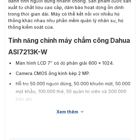
danh tính người dùng nhanh chóng. Sản phẩm được sản
xuất từ chất liệu cao cấp, đảm bảo hoạt động ổn định
trong thời gian dài. Máy có thể kết nối với nhiều hệ
thống khác nhau như phần mềm quản lý nhân sự, hệ
thống kiểm soát cửa.
Tính năng chính máy chấm công Dahua
ASI7213K-W
Màn hình LCD 7″ có độ phân giải 600 × 1024.
Camera CMOS ống kính kép 2 MP.
Hỗ trợ 50.000 người dùng, 50.000 khuôn mặt, 50.000
mật khẩu, 100.000 thẻ, 50 quản trị viên và 300.000
bản ghi.
Nhiều phương pháp mở khóa bao gồm khuôn mặt,
Xem thêm
thẻ IC, mật khẩu và mã QR.
Nhận diện khuôn mặt ở khoảng cách từ 0,3 m đến 3,0
m (0,98 ft–9,84 ft) và phát hiện những người có chiều