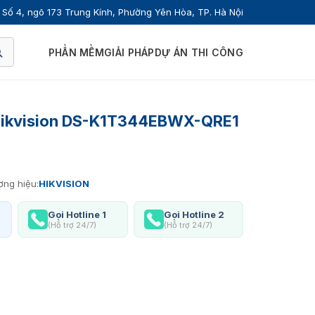
Số 4, ngõ 173 Trung Kính, Phường Yên Hòa, TP. Hà Nội
PHẦN MỀM
GIẢI PHÁP
DỰ ÁN THI CÔNG
Hikvision DS-K1T344EBWX-QRE1
ng hiệu:
HIKVISION
Gọi Hotline 1
Gọi Hotline 2
(Hỗ trợ 24/7)
(Hỗ trợ 24/7)