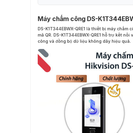
Máy chấm công DS-K1T344EBWX
DS-K1T344EBWX-QRE1
là thiết bị máy chấm c
mã QR. DS-K1T344EBWX-QRE1 hỗ trợ kết nối vớ
công và đồng bộ dữ liệu không dây hiệu quả.