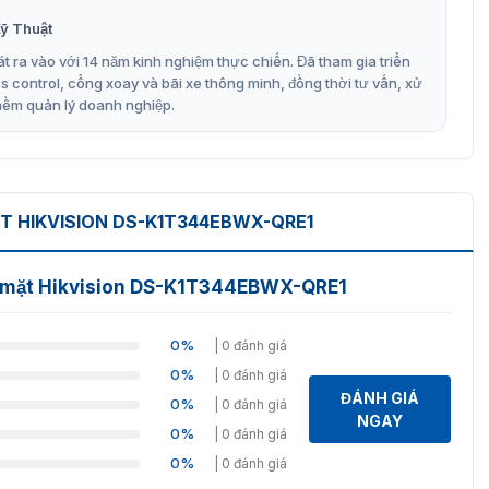
gười dùng chỉ cần đặt mặt vào khung hình hoặc cảm biến,
ỹ Thuật
ng
t ra vào với 14 năm kinh nghiệm thực chiến. Đã tham gia triển
control, cổng xoay và bãi xe thông minh, đồng thời tư vấn, xử
c tích hợp để nhận diện các dấu hiệu gian lận và ngăn
mềm quản lý doanh nghiệp.
bằng hình ảnh 3D
h kiểm soát nhân sự cho doanh nghiệp
cao để đảm bảo an toàn dữ liệu và quyền riêng tư của
 HIKVISION DS-K1T344EBWX-QRE1
ất cực kỳ cao
làm việc.
n mặt Hikvision DS-K1T344EBWX-QRE1
1T344MBWX-QRE1
cùng dòng với sản phẩm trên, model có
0%
| 0 đánh giá
0%
| 0 đánh giá
h hãng máy chấm công DS-
ĐÁNH GIÁ
0%
| 0 đánh giá
NGAY
0%
| 0 đánh giá
0%
| 0 đánh giá
ệu suất và tính năng cực kỳ thông minh. Máy chấm công