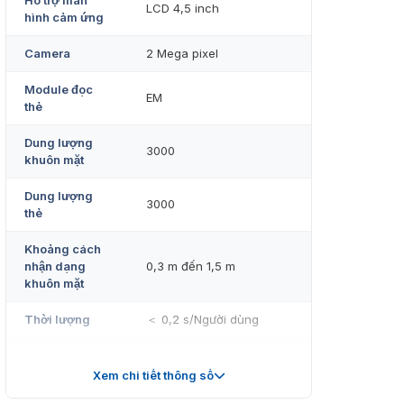
Hỗ trợ màn
LCD 4,5 inch
hình cảm ứng
Camera
2 Mega pixel
Module đọc
EM
thẻ
Dung lượng
3000
khuôn mặt
Dung lượng
3000
thẻ
Khoảng cách
nhận dạng
0,3 m đến 1,5 m
khuôn mặt
Thời lượng
＜ 0,2 s/Người dùng
Tỷ lệ chính
≥ 99%
xác
Xem chi tiết thông số