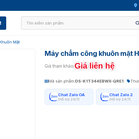
M
Khuôn Mặt
Máy chấm công khuôn mặt 
Giá liên hệ
Giá tham khảo:
Mã sản phẩm:
DS-K1T344EBWX-QRE1
Thươ
Chat Zalo OA
Chat Zalo 2
(Hỗ trợ 24/7)
(Hỗ trợ 24/7)