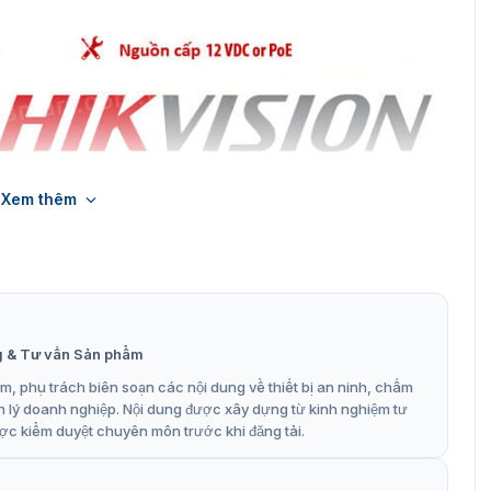
Xem thêm
44EBWX-QRE1 chính hãng được phân phối bởi VietnamSmart
-QRE1 có gì nổi bật
đa dạng và linh hoạt cho việc chấm công và quản lý thời
-K1T344EBWX-QRE1 thể hiện tính chính xác, tốc độ, bảo
g & Tư vấn Sản phẩm
, phụ trách biên soạn các nội dung về thiết bị an ninh, chấm
 tích hợp module mã QR còn có các ưu điểm nổi bật
n lý doanh nghiệp. Nội dung được xây dựng từ kinh nghiệm tư
ợc kiểm duyệt chuyên môn trước khi đăng tải.
ông và cung cấp dữ liệu chính xác. Nó cũng có khả năng mở
ay đổi của tổ chức.