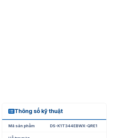
Thông số kỹ thuật
DS-K1T344EBWX-QRE1
Mã sản phẩm
DS-K1T344EBWX-QRE1