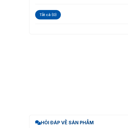
DS-K1T344EBWX-QRE1 được xem như là lựa ch
cũng như hệ thống kiểm soát nhân sự.
Tất cả (0)
Liên hệ ngay với
Vietnamsmart
qua số hotline
nhất cho sản phẩm !!!
HỎI ĐÁP VỀ SẢN PHẨM