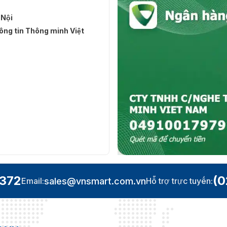
 Nội
ng tin Thông minh Việt
.372
(0
sales@vnsmart.com.vn
Email:
Hỗ trợ trực tuyến: