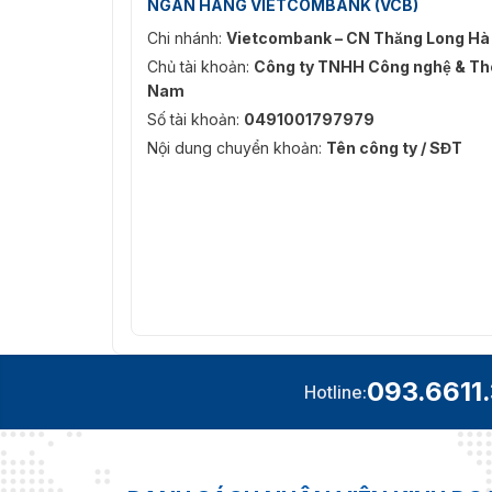
NGÂN HÀNG VIETCOMBANK (VCB)
Chi nhánh:
Vietcombank – CN Thăng Long Hà
Chủ tài khoản:
Công ty TNHH Công nghệ & Thô
Nam
Số tài khoản:
0491001797979
Nội dung chuyển khoản:
Tên công ty / SĐT
093.6611
Hotline: