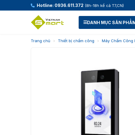
Hotline: 0936.611.372
(8h-18h kể cả T7,CN)
DANH MỤC SẢN PHẨ
Trang chủ
›
Thiết bị chấm công
›
Máy Chấm Công 