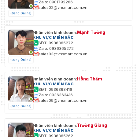
Zalo: 0901792266
sales02@vnsmart.com.vn
(Đang Online)
Mạnh Tường
Nhân viên kinh doanh:
KHU VỰC MIỀN BẮC
SĐT: 0936365272
Zalo: 0936365272
sales03@vnsmart.com.vn
(Đang Online)
Hồng Thắm
Nhân viên kinh doanh:
KHU VỰC MIỀN BẮC
SĐT: 0936363416
Zalo: 0936363416
sales09@vnsmart.com.vn
(Đang Online)
Trường Giang
Nhân viên kinh doanh:
KHU VỰC MIỀN BẮC
SĐT: 0936365262