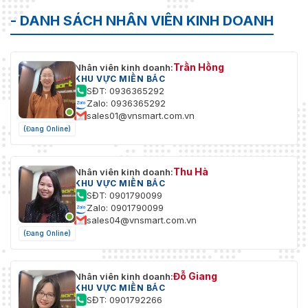
- DANH SÁCH NHÂN VIÊN KINH DOANH
Trần Hồng
Nhân viên kinh doanh:
KHU VỰC MIỀN BẮC
SĐT: 0936365292
Zalo: 0936365292
sales01@vnsmart.com.vn
(Đang Online)
Thu Hà
Nhân viên kinh doanh:
KHU VỰC MIỀN BẮC
SĐT: 0901790099
Zalo: 0901790099
sales04@vnsmart.com.vn
(Đang Online)
Đỗ Giang
Nhân viên kinh doanh:
KHU VỰC MIỀN BẮC
SĐT: 0901792266