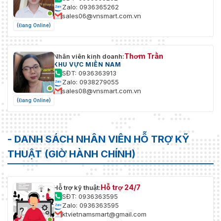
Zalo: 0936365262
sales06@vnsmart.com.vn
(Đang Online)
Thơm Trần
Nhân viên kinh doanh:
KHU VỰC MIỀN NAM
SĐT: 0936363913
Zalo: 0938279055
sales08@vnsmart.com.vn
(Đang Online)
- DANH SÁCH NHÂN VIÊN HỖ TRỢ KỸ
THUẬT (GIỜ HÀNH CHÍNH)
Hỗ trợ 24/7
Hỗ trợ kỹ thuật:
SĐT: 0936363595
Zalo: 0936363595
ktvietnamsmart@gmail.com