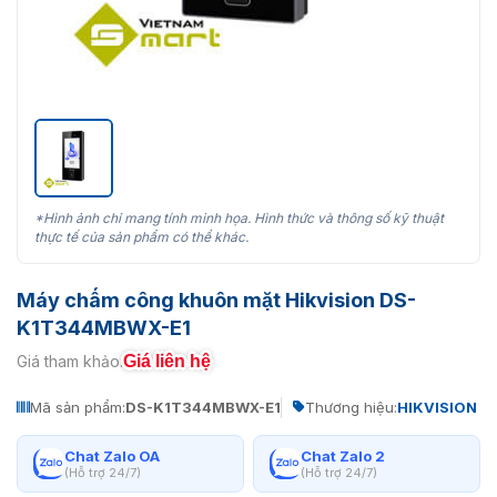
*Hình ảnh chỉ mang tính minh họa. Hình thức và thông số kỹ thuật
thực tế của sản phẩm có thể khác.
Máy chấm công khuôn mặt Hikvision DS-
K1T344MBWX-E1
Giá liên hệ
Giá tham khảo:
Mã sản phẩm:
DS-K1T344MBWX-E1
Thương hiệu:
HIKVISION
Chat Zalo OA
Chat Zalo 2
(Hỗ trợ 24/7)
(Hỗ trợ 24/7)