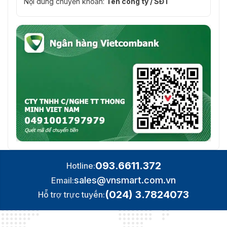
Nội dung chuyển khoản:
Tên công ty / SĐT
093.6611.372
Hotline:
sales@vnsmart.com.vn
Email:
(024) 3.7824073
Hỗ trợ trực tuyến: