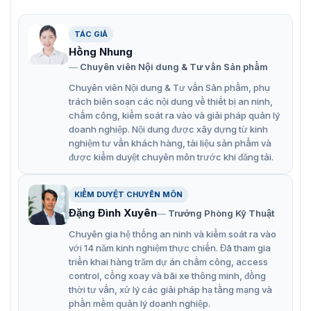
TÁC GIẢ
Máy chấm công khuôn mặt Hikvision DS-K1T344MBWX-E1
Hồng Nhung
hàng nhập chính hãng bởi VietnamSmart
Chuyên viên Nội dung & Tư vấn Sản phẩm
Đặc điểm nổi bật của máy chấm công
Chuyên viên Nội dung & Tư vấn Sản phẩm, phụ
trách biên soạn các nội dung về thiết bị an ninh,
DS-K1T344MBWX-E1
chấm công, kiểm soát ra vào và giải pháp quản lý
doanh nghiệp. Nội dung được xây dựng từ kinh
DS-K1T344MBWX-E1 hỗ trợ xác thực quyền truy cập
nghiệm tư vấn khách hàng, tài liệu sản phẩm và
bằng khuôn mặt, thẻ và mã PIN. Hỗ trợ giao tiếp kết nối
được kiểm duyệt chuyên môn trước khi đăng tải.
đa dụng bằng WiFi và Blutooth, để truy cập thông tin về
thời gian làm việc, chấm công muộn, vắng mặt và các chỉ
số khác để đánh giá hiệu suất và quản lý nhân viên.
KIỂM DUYỆT CHUYÊN MÔN
Đặng Đình Xuyên
Trưởng Phòng Kỹ Thuật
Hơn thế nữa, máy chấm công DS-K1T344MBWX-E1 còn
nổi bật với những ưu điểm đáng chú ý như:
Chuyên gia hệ thống an ninh và kiểm soát ra vào
với 14 năm kinh nghiệm thực chiến. Đã tham gia
Tự động ghi lại thông tin thời gian chấm công của
triển khai hàng trăm dự án chấm công, access
nhân viên chính xác nhất.
control, cổng xoay và bãi xe thông minh, đồng
thời tư vấn, xử lý các giải pháp hạ tầng mạng và
Công nghệ nhận dạng khuôn mặt được sử dụng để
phần mềm quản lý doanh nghiệp.
so sánh và xác minh với dữ liệu đã được lưu trữ.