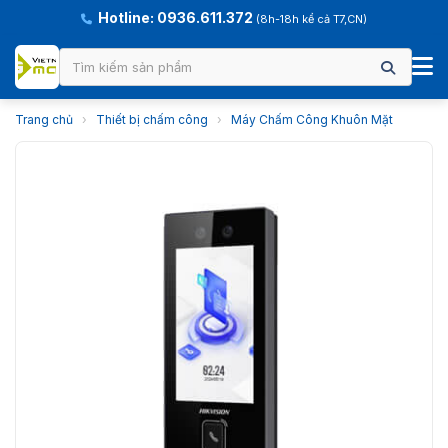
Hotline: 0936.611.372
(8h-18h kể cả T7,CN)
Trang chủ
›
Thiết bị chấm công
›
Máy Chấm Công Khuôn Mặt