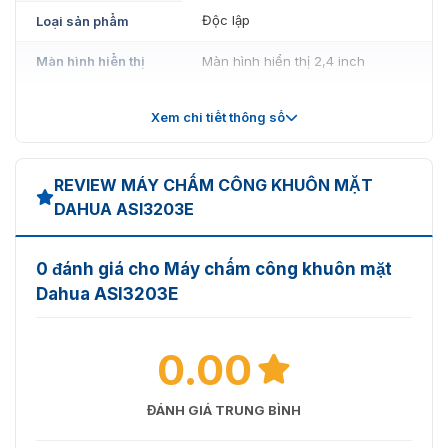
Độc lập
Loại sản phẩm
Màn hình hiển thị
Màn hình hiển thị 2,4 inch
Loại màn hình
Không có màn hình cảm ứng
Xem chi tiết thông số
Độ phân giải màn
320 (cao) × 240 (dài)
hình
REVIEW MÁY CHẤM CÔNG KHUÔN MẶT
Máy ảnh
Camera kép CMOS HD 2 MP
DAHUA ASI3203E
WDR
DWDR
0 đánh giá cho Máy chấm công khuôn mặt
Bù sáng
Chiếc xe LÀ
Dahua ASI3203E
Nhắc nhở bằng
Đúng
giọng nói
0.00
Người nói
Đúng
ĐÁNH GIÁ TRUNG BÌNH
Vật liệu vỏ
Máy tính + ABS