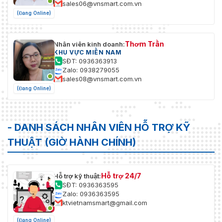
sales06@vnsmart.com.vn
–20 °C đến +70 °C (–4 °F đến
Nhiệt độ lưu trữ
(Đang Online)
+158 °F)
Độ ẩm lưu trữ
30%–75%
Thơm Trần
Nhân viên kinh doanh:
KHU VỰC MIỀN NAM
SĐT: 0936363913
Zalo: 0938279055
sales08@vnsmart.com.vn
(Đang Online)
- DANH SÁCH NHÂN VIÊN HỖ TRỢ KỸ
THUẬT (GIỜ HÀNH CHÍNH)
Hỗ trợ 24/7
Hỗ trợ kỹ thuật:
SĐT: 0936363595
Zalo: 0936363595
ktvietnamsmart@gmail.com
(Đang Online)