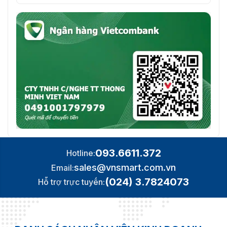
Cổng mạng
1 cổng Ethernet 10/100 Mbps
Chuông cửa
1
Nút thoát
1
Phát hiện trạng thái
1
cửa
Kiểm soát khóa
1
Cổng ra nguồn điện
1 (12V, 1,0A)
Báo thức
093.6611.372
Hotline:
sales@vnsmart.com.vn
Email:
Chống vượt qua trở
Đúng
lại
(024) 3.7824073
Hỗ trợ trực tuyến:
Báo động giả mạo
Đúng
Báo động cưỡng
Đúng