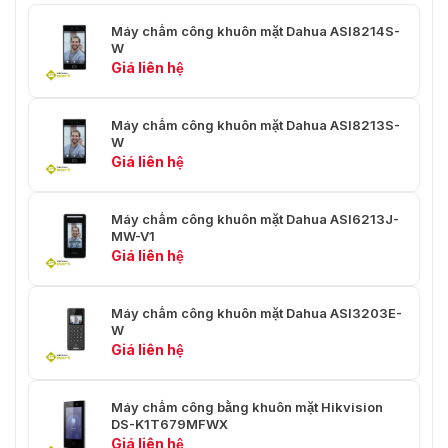
vi
một đầu đọc thẻ Wiegand
Máy chấm công khuôn mặt Dahua ASI8214S-
W
Xác thực nhiều
Đúng
Giá liên hệ
người dùng
Giám sát thời gian
Máy chấm công khuôn mặt Dahua ASI8213S-
Đúng
thực
W
Giá liên hệ
Xác thực đa yếu tố
Đúng
Chức năng chụp
Đúng
Máy chấm công khuôn mặt Dahua ASI6213J-
MW-V1
Giá liên hệ
Cấu hình Web
Đúng
Đăng ký tự động
Đúng
Máy chấm công khuôn mặt Dahua ASI3203E-
W
Hiệu suất
Giá liên hệ
Đúng
Mã hóa thẻ IC
Máy chấm công bằng khuôn mặt Hikvision
Khoảng cách đọc
DS-K1T679MFWX
0 cm–3 cm (0"–1,18")
thẻ
Giá liên hệ