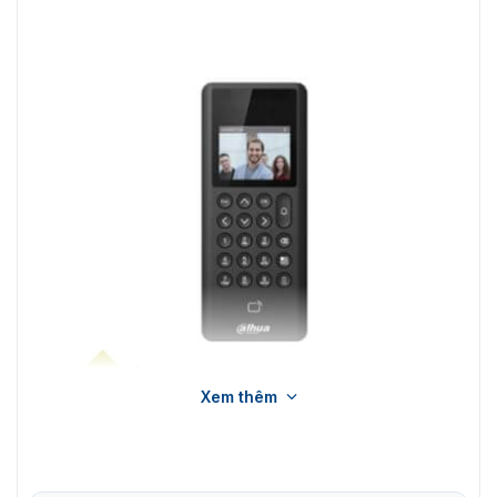
Xem thêm
Máy chấm công khuôn mặt Dahua ASI3203E