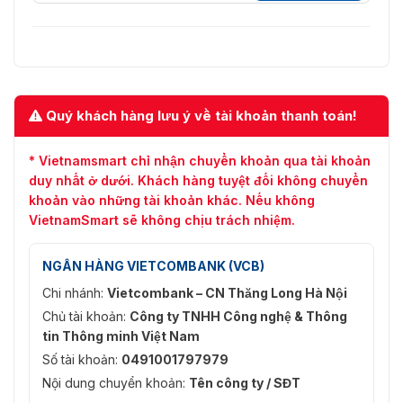
Dung tích
Năng lực người
1000
dùng
Dung lượng hình
1000
ảnh khuôn mặt
Quý khách hàng lưu ý về tài khoản thanh toán!
Dung lượng thẻ
3000
* Vietnamsmart chỉ nhận chuyển khoản qua tài khoản
duy nhất ở dưới. Khách hàng tuyệt đối không chuyển
Dung lượng mật
1000
khoản vào những tài khoản khác. Nếu không
khẩu
VietnamSmart sẽ không chịu trách nhiệm.
Khả năng ghi âm
100000
NGÂN HÀNG VIETCOMBANK (VCB)
Cảng
Chi nhánh:
Vietcombank – CN Thăng Long Hà Nội
1 cổng (tái sử dụng cổng
Chủ tài khoản:
Công ty TNHH Công nghệ & Thông
RS-485
Wiegand)
tin Thông minh Việt Nam
Số tài khoản:
0491001797979
Wiegand
1 cổng (tái sử dụng cổng RS-485)
Nội dung chuyển khoản:
Tên công ty / SĐT
USB
1 × cổng USB 2.0