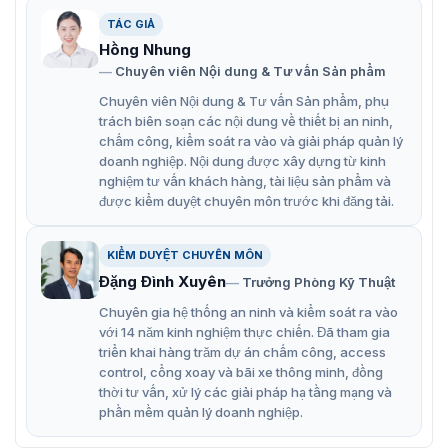
TÁC GIẢ
Tính năng của máy chấm công khuôn
Hồng Nhung
Chuyên viên Nội dung & Tư vấn Sản phẩm
mặt kiểm soát cửa ASI3203E
Chuyên viên Nội dung & Tư vấn Sản phẩm, phụ
Máy chấm công Dahua ASI3203E sở hữu nhiều tính
trách biên soạn các nội dung về thiết bị an ninh,
năng ưu việt, đáp ứng mọi nhu cầu chấm công của
chấm công, kiểm soát ra vào và giải pháp quản lý
doanh nghiệp:
doanh nghiệp. Nội dung được xây dựng từ kinh
nghiệm tư vấn khách hàng, tài liệu sản phẩm và
Màn hình LCD 2,4 inch có độ phân giải 320 (H) × 240
được kiểm duyệt chuyên môn trước khi đăng tải.
(V), giúp người sử dụng dễ dàng theo dõi các thông
tin
KIỂM DUYỆT CHUYÊN MÔN
Camera ống kính kép CMOS 2 MP có đèn chiếu sáng
Đặng Đình Xuyên
Trưởng Phòng Kỹ Thuật
hồng ngoại và DWDR, cho phép nhận diện trong điều
Chuyên gia hệ thống an ninh và kiểm soát ra vào
kiện ánh sáng yếu.
với 14 năm kinh nghiệm thực chiến. Đã tham gia
Nhiều phương pháp mở khóa bao gồm khuôn mặt,
triển khai hàng trăm dự án chấm công, access
control, cổng xoay và bãi xe thông minh, đồng
thẻ IC và mật khẩu.
thời tư vấn, xử lý các giải pháp hạ tầng mạng và
Hỗ trợ 1.000 người dùng, 1.000 khuôn mặt, 3.000 thẻ,
phần mềm quản lý doanh nghiệp.
1.000 mật khẩu, 50 quản trị viên và 100.000 bản ghi.