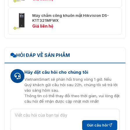
Phạm vi chiều cao
nhận dạng khuôn
1,2 m–2,0 m (3,94 ft–6,56 ft)
Máy chấm công khuôn mặt Hikvision DS-
mặt
K1T321MFWX
Giá liên hệ
Khoảng cách nhận
0,3 m–1,5 m (0,98 ft–4,92 ft)
diện khuôn mặt
Độ chính xác nhận
99,9%
dạng khuôn mặt
HỎI ĐÁP VỀ SẢN PHẨM
Thời gian nhận
0,2 giây
diện khuôn mặt
Hãy đặt câu hỏi cho chúng tôi
VietnamSmart sẽ phản hồi trong vòng 1 giờ. Nếu
Người sử dụng
Quý khách gửi câu hỏi sau 22h, chúng tôi sẽ trả lời
vào sáng hôm sau.
Người dùng chung, người dùng
Thông tin có thể thay đổi theo thời gian, vui lòng đặt
VIP, người dùng tuần tra, người
câu hỏi để nhận được cập nhật mới nhất!
Loại người dùng
dùng khách, người dùng bị chặn,
(Thẻ)
người dùng khác, người dùng tùy
chỉnh 1 và người dùng tùy chỉnh
2
Gửi câu hỏi