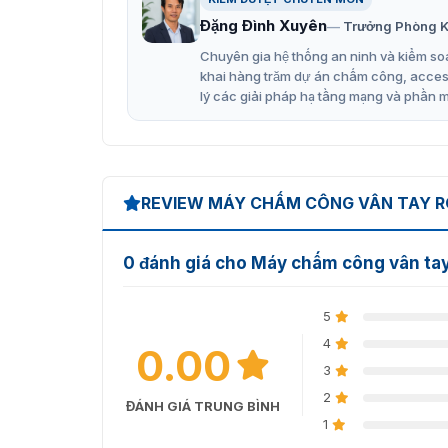
Đặng Đình Xuyên
Trưởng Phòng K
Chuyên gia hệ thống an ninh và kiểm soá
khai hàng trăm dự án chấm công, access 
lý các giải pháp hạ tầng mạng và phần 
REVIEW MÁY CHẤM CÔNG VÂN TAY R
0 đánh giá cho Máy chấm công vân ta
5
4
0.00
3
2
ĐÁNH GIÁ TRUNG BÌNH
1