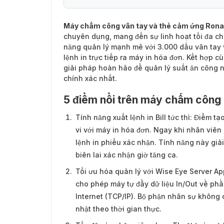
Máy chấm công vân tay và thẻ cảm ứng Ron
chuyên dụng, mang đến sự linh hoạt tối đa c
năng quản lý mạnh mẽ với 3.000 dấu vân tay 
lệnh in trực tiếp ra máy in hóa đơn. Kết hợp c
giải pháp hoàn hảo để quản lý suất ăn công ng
chính xác nhất.
5 điểm nổi trên máy chấm công
Tính năng xuất lệnh in Bill tức thì: Điểm t
vi với máy in hóa đơn. Ngay khi nhân viên
lệnh in phiếu xác nhận. Tính năng này giải
biên lai xác nhận giờ tăng ca.
Tối ưu hóa quản lý với Wise Eye Server App:
cho phép máy tự đẩy dữ liệu In/Out về p
Internet (TCP/IP). Bộ phận nhân sự không c
nhật theo thời gian thực.