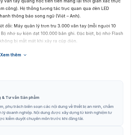
ý vân tay quang học tiên tiến mang lại thời gian xác thực
chấm công). Hệ thống tương tác trực quan qua đèn LED
thanh thông báo song ngữ (Việt – Anh).
ệt đối: Máy quản lý trơn tru 3.000 vân tay (mỗi người 10
Bộ nhớ sự kiện đạt 100.000 bản ghi. Đặc biệt, bộ nhớ Flash
không bị mất mát khi xảy ra cúp điện.
cài đặt Password bảo vệ máy, ngăn chặn việc nhân viên tự ý
Xem thêm
ân tay trong menu quản trị.
tối ưu cho mô hình nào?
g & Tư vấn Sản phẩm
, phụ trách biên soạn các nội dung về thiết bị an ninh, chấm
n lý doanh nghiệp. Nội dung được xây dựng từ kinh nghiệm tư
ợc kiểm duyệt chuyên môn trước khi đăng tải.