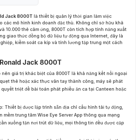
ald Jack 8000T
là thiết bị quản lý thời gian làm việc
ho các mô hình kinh doanh đặc thù. Không chỉ sở hữu khả
và 10.000 thẻ cảm ứng, 8000T còn tích hợp tính năng xuất
ùng giao thức đồng bộ dữ liệu tự động qua Internet, đây là
hiệp, kiểm soát ca kíp và tính lương tập trung một cách
 Ronald Jack 8000T
ạo nên giá trị khác biệt của 8000T là khả năng kết nối ngoại
 quẹt thẻ hoặc xác thực vân tay thành công, máy sẽ phát
 quyết triệt để bài toán phát phiếu ăn ca tại Canteen hoặc
 Thiết bị được lập trình sẵn địa chỉ cấu hình tải tự động,
hần mềm trung tâm Wise Eye Server App thông qua mạng
ần xuống tận nơi trút dữ liệu, mọi thông tin đều được cập