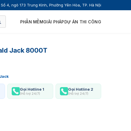
Số 4, ngõ 173 Trung Kính, Phường Yên Hòa, TP. Hà Nội
PHẦN MỀM
GIẢI PHÁP
DỰ ÁN THI CÔNG
ald Jack 8000T
 Jack
Gọi Hotline 1
Gọi Hotline 2
(Hỗ trợ 24/7)
(Hỗ trợ 24/7)