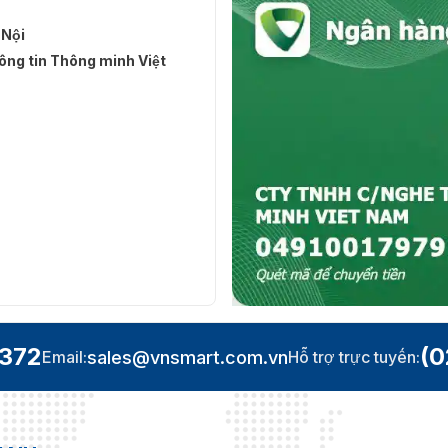
 Nội
ng tin Thông minh Việt
.372
(0
sales@vnsmart.com.vn
Email:
Hỗ trợ trực tuyến: