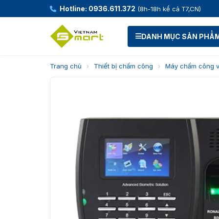
Hotline: 0936.611.372
(8h-18h kể cả T7,CN)
DANH MỤC SẢN PHẨ
Trang chủ
›
Thiết bị chấm công
›
Máy chấm công v