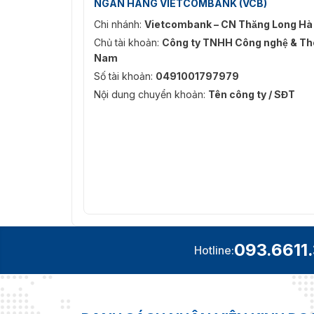
NGÂN HÀNG VIETCOMBANK (VCB)
Chi nhánh:
Vietcombank – CN Thăng Long Hà
Chủ tài khoản:
Công ty TNHH Công nghệ & Thô
Nam
Số tài khoản:
0491001797979
Nội dung chuyển khoản:
Tên công ty / SĐT
093.6611
Hotline: