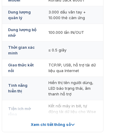
Model
Ronald Jack 8000T
Dung lượng
3.000 dấu vân tay +
quản lý
10.000 thẻ cảm ứng
Dung lượng bộ
100.000 lần IN/OUT
nhớ
Thời gian xác
≤ 0.5 giây
minh
Giao thức kết
TCP/IP, USB, hỗ trợ tải dữ
nối
liệu qua Internet
Hiển thị tên người dùng,
Tính năng
LED báo trạng thái, âm
hiển thị
thanh hỗ trợ
Kết nối máy in bill, tự
Tiện ích mở
động tải dữ liệu cho Wise
rộng
Eye Server
Xem chi tiết thông số
Password bảo vệ máy, dữ
Bảo mật & Lưu