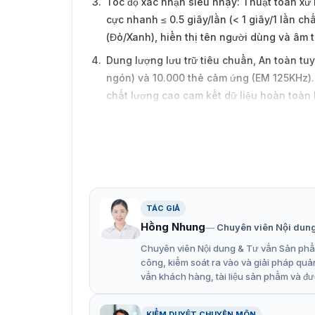
Tốc độ xác nhận siêu nhạy: Thuật toán xử l
cực nhanh ≤ 0.5 giây/lần (< 1 giây/1 lần 
(Đỏ/Xanh), hiển thị tên người dùng và âm 
Dung lượng lưu trữ tiêu chuẩn, An toàn tuy
ngón) và 10.000 thẻ cảm ứng (EM 125KHz). 
chất lượng cao cam kết dữ liệu hoàn toàn 
Bảo mật thiết bị nội bộ: Hỗ trợ tính năng 
thao tác thay đổi cấu hình mạng hay xóa v
Ronald Jack 8000T là giải pháp 
Nhà ăn công nghiệp, Bếp ăn tập thể
TÁC GIẢ
Chuỗi F&B, Cửa hàng đa chi nhánh
Hồng Nhung
Chuyên viên Nội dun
Xưởng sản xuất, Công trường
Chuyên viên Nội dung & Tư vấn Sản phẩm
công, kiểm soát ra vào và giải pháp quả
vấn khách hàng, tài liệu sản phẩm và đư
KIỂM DUYỆT CHUYÊN MÔN