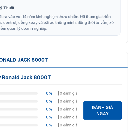
ỹ Thuật
t ra vào với 14 năm kinh nghiệm thực chiến. Đã tham gia triển
control, cổng xoay và bãi xe thông minh, đồng thời tư vấn, xử
mềm quản lý doanh nghiệp.
ONALD JACK 8000T
y Ronald Jack 8000T
0%
| 0 đánh giá
0%
| 0 đánh giá
ĐÁNH GIÁ
0%
| 0 đánh giá
NGAY
0%
| 0 đánh giá
0%
| 0 đánh giá