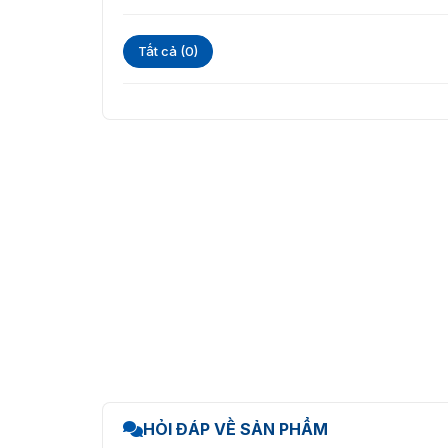
Tất cả (0)
HỎI ĐÁP VỀ SẢN PHẨM