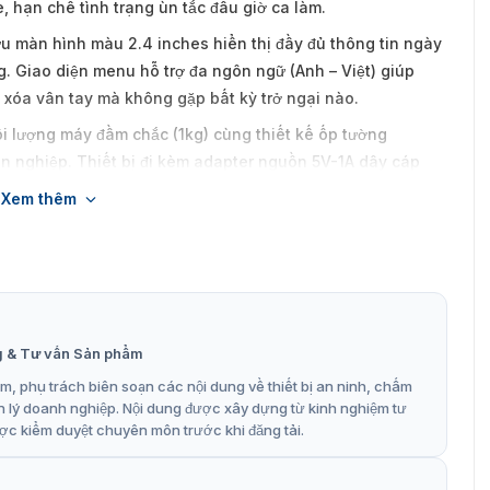
, hạn chế tình trạng ùn tắc đầu giờ ca làm.
ữu màn hình màu 2.4 inches hiển thị đầy đủ thông tin ngày
g. Giao diện menu hỗ trợ đa ngôn ngữ (Anh – Việt) giúp
 xóa vân tay mà không gặp bất kỳ trở ngại nào.
i lượng máy đầm chắc (1kg) cùng thiết kế ốp tường
 nghiệp. Thiết bị đi kèm adapter nguồn 5V-1A dây cáp
 mạng LAN (TCP/IP) hoặc bằng USB flash drive vô cùng linh
Xem thêm
p đặt ở đâu?
 Quản lý ca kíp của hàng chục điểm bán lẻ tập trung về
g & Tư vấn Sản phẩm
ết bị chấm công vân tay đơn giản, độ bền cao và chi phí
, phụ trách biên soạn các nội dung về thiết bị an ninh, chấm
n lý doanh nghiệp. Nội dung được xây dựng từ kinh nghiệm tư
ợc kiểm duyệt chuyên môn trước khi đăng tải.
 đọc quang học bền bỉ để chấm công cho công nhân viên.