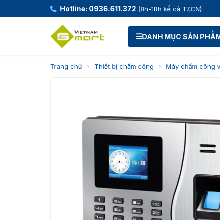
Hotline: 0936.611.372
(8h-18h kể cả T7,CN)
DANH MỤC SẢN PHẨ
Trang chủ
›
Thiết bị chấm công
›
Máy chấm công v