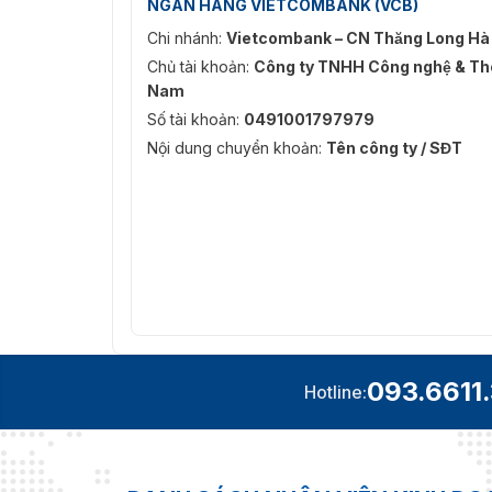
NGÂN HÀNG VIETCOMBANK (VCB)
Chi nhánh:
Vietcombank – CN Thăng Long Hà
Chủ tài khoản:
Công ty TNHH Công nghệ & Thô
Nam
Số tài khoản:
0491001797979
Nội dung chuyển khoản:
Tên công ty / SĐT
093.6611
Hotline: