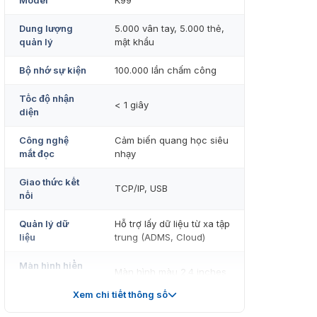
Model
K99
Dung lượng
5.000 vân tay, 5.000 thẻ,
quản lý
mật khẩu
Bộ nhớ sự kiện
100.000 lần chấm công
Tốc độ nhận
< 1 giây
diện
Công nghệ
Cảm biến quang học siêu
mắt đọc
nhạy
Giao thức kết
TCP/IP, USB
nối
Quản lý dữ
Hỗ trợ lấy dữ liệu từ xa tập
liệu
trung (ADMS, Cloud)
Màn hình hiển
Màn hình màu 2.4 inches
thị
Xem chi tiết thông số
Thẻ cảm ứng Proximity
Loại thẻ hỗ trợ