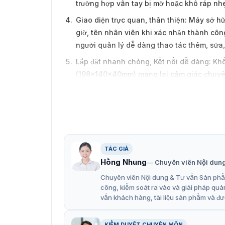
trường hợp vân tay bị mờ hoặc khô ráp nhẹ
Giao diện trực quan, thân thiện: Máy sở h
giờ, tên nhân viên khi xác nhận thành côn
người quản lý dễ dàng thao tác thêm, sửa,
Lắp đặt nhanh chóng, Kết nối dễ dàng: Khố
(198x140x40mm) mang lại cảm giác chuyên
dài 1 mét tiện lợi, hỗ trợ trút dữ liệu qua
hoạt.
Máy chấm công K99 phù hợp lắ
Chuỗi cửa hàng, Siêu thị mini, Quán Cafe:
TÁC GIẢ
một máy chủ thông qua nền tảng Cloud.
Hồng Nhung
Chuyên viên Nội dun
Văn phòng công ty vừa và nhỏ: Cần một thi
Chuyên viên Nội dung & Tư vấn Sản phẩm
đầu tư thấp.
công, kiểm soát ra vào và giải pháp quả
vấn khách hàng, tài liệu sản phẩm và đư
Nhà xưởng, Cơ sở gia công: Tận dụng mắt
KIỂM DUYỆT CHUYÊN MÔN