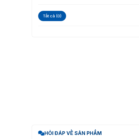
Tất cả (0)
HỎI ĐÁP VỀ SẢN PHẨM