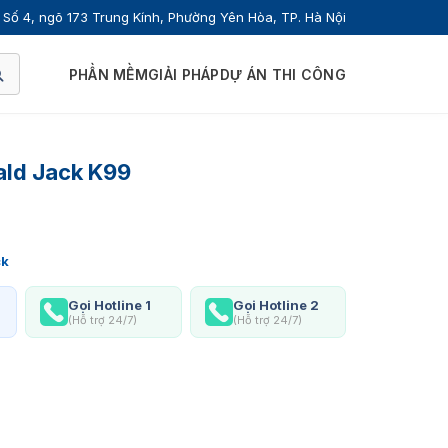
Số 4, ngõ 173 Trung Kính, Phường Yên Hòa, TP. Hà Nội
PHẦN MỀM
GIẢI PHÁP
DỰ ÁN THI CÔNG
ald Jack K99
ck
Gọi Hotline 1
Gọi Hotline 2
(Hỗ trợ 24/7)
(Hỗ trợ 24/7)