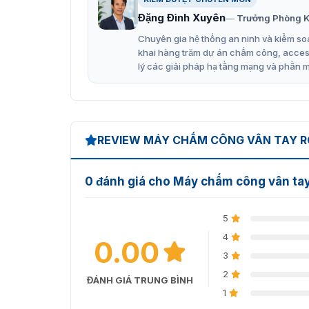
Đặng Đình Xuyên
Trưởng Phòng K
Chuyên gia hệ thống an ninh và kiểm soá
khai hàng trăm dự án chấm công, access 
lý các giải pháp hạ tầng mạng và phần 
REVIEW MÁY CHẤM CÔNG VÂN TAY R
0 đánh giá cho Máy chấm công vân ta
5
4
0.00
3
2
ĐÁNH GIÁ TRUNG BÌNH
1