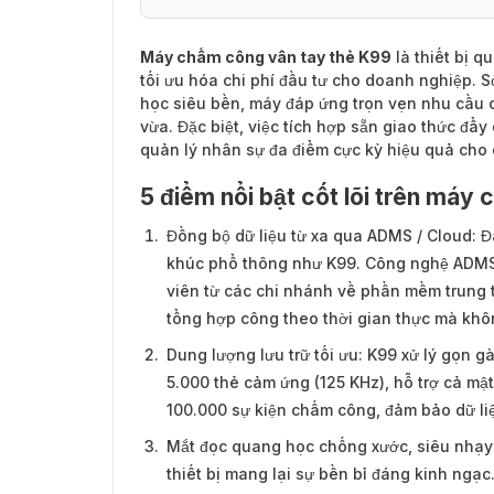
Máy chấm công vân tay thẻ K99
là thiết bị q
tối ưu hóa chi phí đầu tư cho doanh nghiệp. 
học siêu bền, máy đáp ứng trọn vẹn nhu cầu
vừa. Đặc biệt, việc tích hợp sẵn giao thức đẩ
quản lý nhân sự đa điểm cực kỳ hiệu quả cho 
5 điểm nổi bật cốt lõi trên má
Đồng bộ dữ liệu từ xa qua ADMS / Cloud: Đâ
khúc phổ thông như K99. Công nghệ ADMS c
viên từ các chi nhánh về phần mềm trung 
tổng hợp công theo thời gian thực mà không
Dung lượng lưu trữ tối ưu: K99 xử lý gọn 
5.000 thẻ cảm ứng (125 KHz), hỗ trợ cả mậ
100.000 sự kiện chấm công, đảm bảo dữ liệ
Mắt đọc quang học chống xước, siêu nhạy:
thiết bị mang lại sự bền bỉ đáng kinh ngạc