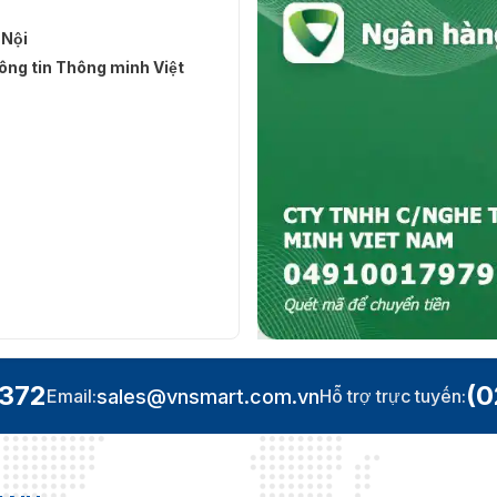
 Nội
ng tin Thông minh Việt
.372
(0
sales@vnsmart.com.vn
Email:
Hỗ trợ trực tuyến: