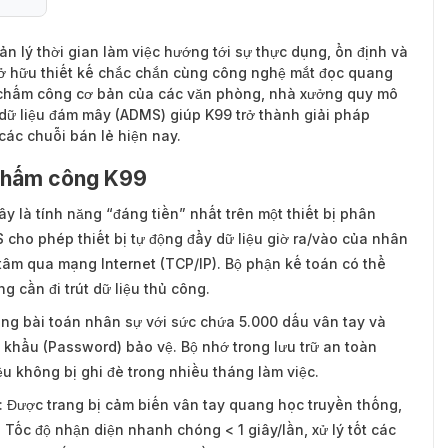
uản lý thời gian làm việc hướng tới sự thực dụng, ổn định và
Sở hữu thiết kế chắc chắn cùng công nghệ mắt đọc quang
 chấm công cơ bản của các văn phòng, nhà xưởng quy mô
y dữ liệu đám mây (ADMS) giúp K99 trở thành giải pháp
các chuỗi bán lẻ hiện nay.
y chấm công K99
y là tính năng “đáng tiền” nhất trên một thiết bị phân
ho phép thiết bị tự động đẩy dữ liệu giờ ra/vào của nhân
tâm qua mạng Internet (TCP/IP). Bộ phận kế toán có thể
 cần đi trút dữ liệu thủ công.
gàng bài toán nhân sự với sức chứa 5.000 dấu vân tay và
t khẩu (Password) bảo vệ. Bộ nhớ trong lưu trữ an toàn
u không bị ghi đè trong nhiều tháng làm việc.
 Được trang bị cảm biến vân tay quang học truyền thống,
. Tốc độ nhận diện nhanh chóng < 1 giây/lần, xử lý tốt các