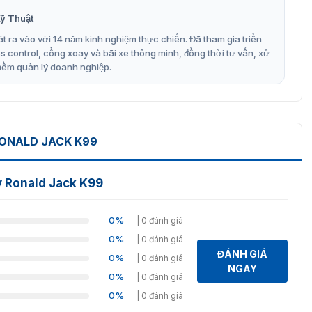
ỹ Thuật
t ra vào với 14 năm kinh nghiệm thực chiến. Đã tham gia triển
control, cổng xoay và bãi xe thông minh, đồng thời tư vấn, xử
mềm quản lý doanh nghiệp.
ONALD JACK K99
y Ronald Jack K99
0%
| 0 đánh giá
0%
| 0 đánh giá
ĐÁNH GIÁ
0%
| 0 đánh giá
NGAY
0%
| 0 đánh giá
0%
| 0 đánh giá