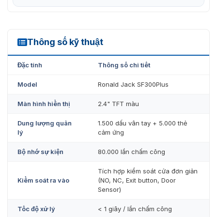
mạng nội bộ gặp sự cố.
Ứng dụng thực tế của Ronald Jack
Thông số kỹ thuật
SF300Plus
SF300Plus
Đặc tính
Thông số chi tiết
Văn phòng công ty, Startup
Model
Ronald Jack SF300Plus
Cửa hàng bán lẻ, Spa, Phòng khám
Phòng ban nội bộ, Phòng IT
Màn hình hiển thị
2.4" TFT màu
Dung lượng quản
1.500 dấu vân tay + 5.000 thẻ
lý
cảm ứng
Bộ nhớ sự kiện
80.000 lần chấm công
Tích hợp kiểm soát cửa đơn giản
Kiểm soát ra vào
(NO, NC, Exit button, Door
Sensor)
Tốc độ xử lý
< 1 giây / lần chấm công