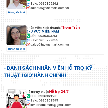
Zalo: 0936365262
sales06@vnsmart.com.vn
(Đang Online)
Thơm Trần
Nhân viên kinh doanh:
KHU VỰC MIỀN NAM
SĐT: 0936363913
Zalo: 0938279055
sales08@vnsmart.com.vn
(Đang Online)
- DANH SÁCH NHÂN VIÊN HỖ TRỢ KỸ
THUẬT (GIỜ HÀNH CHÍNH)
Hỗ trợ 24/7
Hỗ trợ kỹ thuật:
SĐT: 0936363595
Zalo: 0936363595
ktvietnamsmart@gmail.com