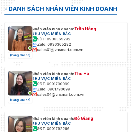
- DANH SÁCH NHÂN VIÊN KINH DOANH
Trần Hồng
Nhân viên kinh doanh:
KHU VỰC MIỀN BẮC
SĐT: 0936365292
Zalo: 0936365292
sales01@vnsmart.com.vn
(Đang Online)
Thu Hà
Nhân viên kinh doanh:
KHU VỰC MIỀN BẮC
SĐT: 0901790099
Zalo: 0901790099
sales04@vnsmart.com.vn
(Đang Online)
Đỗ Giang
Nhân viên kinh doanh:
KHU VỰC MIỀN BẮC
SĐT: 0901792266