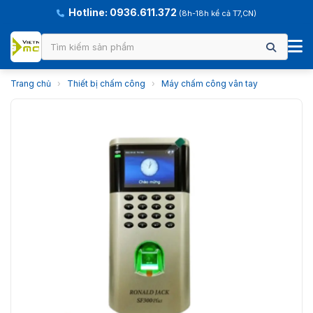
Hotline: 0936.611.372
(8h-18h kể cả T7,CN)
Trang chủ
›
Thiết bị chấm công
›
Máy chấm công vân tay