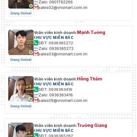
Zalo: 0901792266
sales02@vnsmart.com.vn
(Đang Online)
Mạnh Tường
Nhân viên kinh doanh:
KHU VỰC MIỀN BẮC
SĐT: 0936365272
Zalo: 0936365272
sales03@vnsmart.com.vn
(Đang Online)
Hồng Thắm
Nhân viên kinh doanh:
KHU VỰC MIỀN BẮC
SĐT: 0936363416
Zalo: 0936363416
sales09@vnsmart.com.vn
(Đang Online)
Trường Giang
Nhân viên kinh doanh:
KHU VỰC MIỀN BẮC
SĐT: 0936365262