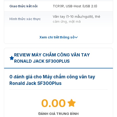
Giao thức kết nối
TCP/IP, USB-Host (USB 2.0)
Vân tay (1-10 mẫu/người), thẻ
Hình thức xác thực
cảm ứng, mật mã
Nguồn điện
DC 12V - 1.5A
Xem chi tiết thông số
Kích thước (D x R x
83 x 180 x 33 mm
C)
REVIEW MÁY CHẤM CÔNG VÂN TAY
Nhiệt độ: 0°C - 45°C | Độ ẩm:
Điều kiện hoạt động
RONALD JACK SF300PLUS
20% - 80%
0 đánh giá cho Máy chấm công vân tay
Ronald Jack SF300Plus
0.00
ĐÁNH GIÁ TRUNG BÌNH