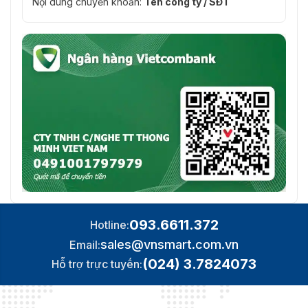
Nội dung chuyển khoản:
Tên công ty / SĐT
093.6611.372
Hotline:
sales@vnsmart.com.vn
Email:
(024) 3.7824073
Hỗ trợ trực tuyến: