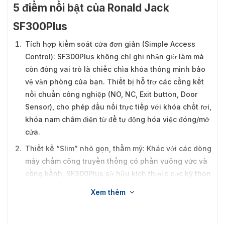
5 điểm nổi bật của Ronald Jack
SF300Plus
Tích hợp kiểm soát cửa đơn giản (Simple Access
Control): SF300Plus không chỉ ghi nhận giờ làm mà
còn đóng vai trò là chiếc chìa khóa thông minh bảo
vệ văn phòng của bạn. Thiết bị hỗ trợ các cổng kết
nối chuẩn công nghiệp (NO, NC, Exit button, Door
Sensor), cho phép đấu nối trực tiếp với khóa chốt rơi,
khóa nam châm điện từ để tự động hóa việc đóng/mở
cửa.
Thiết kế “Slim” nhỏ gọn, thẩm mỹ: Khác với các dòng
máy chấm công truyền thống có phần vuông vức và
cồng kềnh, SF300Plus sở hữu kích thước cực kỳ thon
gọn (Dài 180 x Rộng 83 x Cao 33mm). Thiết kế này
Xem thêm
giúp thiết bị dễ dàng ốp vừa vặn lên các thanh nhôm
cửa kính bản nhỏ, giữ nguyên vẻ sang trọng cho mặt
tiền doanh nghiệp.