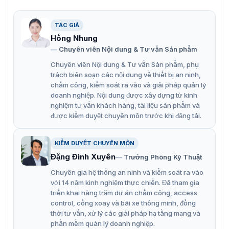
Dung lượng lưu trữ tối ưu cho SME: Máy đáp ứng xuất
TÁC GIẢ
sắc nhu cầu của các công ty quy mô nhỏ với khả
Hồng Nhung
năng quản lý 1.500 dấu vân tay và 5.000 thẻ cảm
Chuyên viên Nội dung & Tư vấn Sản phẩm
ứng. Mỗi nhân sự có thể khai báo dự phòng tối đa 10
Chuyên viên Nội dung & Tư vấn Sản phẩm, phụ
ngón tay, 1 thẻ từ và mật khẩu. Bộ nhớ trong lưu trữ
trách biên soạn các nội dung về thiết bị an ninh,
an toàn 80.000 sự kiện chấm công.
chấm công, kiểm soát ra vào và giải pháp quản lý
doanh nghiệp. Nội dung được xây dựng từ kinh
Thuật toán xử lý siêu tốc: Vận hành trơn tru và chính
nghiệm tư vấn khách hàng, tài liệu sản phẩm và
xác, hệ thống cho tốc độ nhận diện chớp nhoáng < 1
được kiểm duyệt chuyên môn trước khi đăng tải.
giây / 1 lần chấm công. Màn hình màu TFT 2.4 inch
hiển thị giao diện trực quan, thân thiện, giúp người
KIỂM DUYỆT CHUYÊN MÔN
dùng dễ dàng theo dõi thông tin xác nhận giờ
Đặng Đình Xuyên
Trưởng Phòng Kỹ Thuật
ra/vào.
Chuyên gia hệ thống an ninh và kiểm soát ra vào
Giao tiếp mạng linh hoạt: Hỗ trợ kết nối qua cổng
với 14 năm kinh nghiệm thực chiến. Đã tham gia
mạng LAN (TCP/IP) tốc độ cao để đồng bộ dữ liệu về
triển khai hàng trăm dự án chấm công, access
phần mềm trên máy tính. Bên cạnh đó, thiết bị còn
control, cổng xoay và bãi xe thông minh, đồng
thời tư vấn, xử lý các giải pháp hạ tầng mạng và
trang bị cổng USB 2.0 (Host), cho phép quản lý dùng
phần mềm quản lý doanh nghiệp.
USB flash để trút dữ liệu chấm công thủ công khi