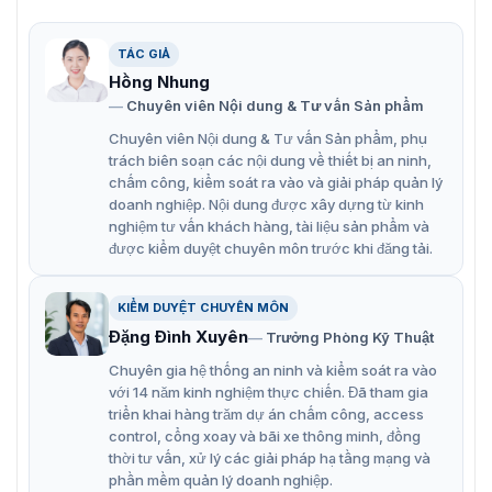
Model U760 hỗ trợ kết nối Wifi
TÁC GIẢ
Ưu điểm chính của máy chấm công
Hồng Nhung
Chuyên viên Nội dung & Tư vấn Sản phẩm
ZKTeco UA760 Wifi
Chuyên viên Nội dung & Tư vấn Sản phẩm, phụ
trách biên soạn các nội dung về thiết bị an ninh,
Với những tính năng nổi bật, sản phẩm này phù hợp với
chấm công, kiểm soát ra vào và giải pháp quản lý
nhiều tổ chức như:
doanh nghiệp. Nội dung được xây dựng từ kinh
Màn hình màu LCD 2.8 inch: Giao diện thân thiện, dễ
nghiệm tư vấn khách hàng, tài liệu sản phẩm và
sử dụng.
được kiểm duyệt chuyên môn trước khi đăng tải.
Đa phương thức xác thực: Vân tay, thẻ từ (EM) và mã
KIỂM DUYỆT CHUYÊN MÔN
PIN.
Đặng Đình Xuyên
Trưởng Phòng Kỹ Thuật
Nhận diện vân tay và thẻ từ: Tăng cường bảo mật và
Chuyên gia hệ thống an ninh và kiểm soát ra vào
độ chính xác trong việc ghi nhận thời gian chấm
với 14 năm kinh nghiệm thực chiến. Đã tham gia
công.
triển khai hàng trăm dự án chấm công, access
control, cổng xoay và bãi xe thông minh, đồng
Thuật toán mới giúp nhận diện vân tay nhanh trong
thời tư vấn, xử lý các giải pháp hạ tầng mạng và
vòng chưa đến 0.5 giây.
phần mềm quản lý doanh nghiệp.