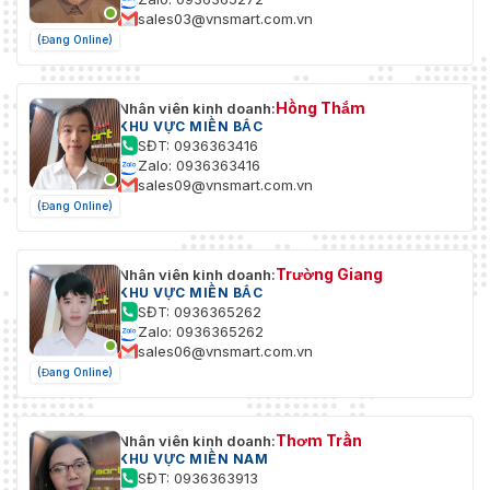
sales03@vnsmart.com.vn
(Đang Online)
Hồng Thắm
Nhân viên kinh doanh:
KHU VỰC MIỀN BẮC
SĐT: 0936363416
Zalo: 0936363416
sales09@vnsmart.com.vn
(Đang Online)
Trường Giang
Nhân viên kinh doanh:
KHU VỰC MIỀN BẮC
SĐT: 0936365262
Zalo: 0936365262
sales06@vnsmart.com.vn
(Đang Online)
Thơm Trần
Nhân viên kinh doanh:
KHU VỰC MIỀN NAM
SĐT: 0936363913