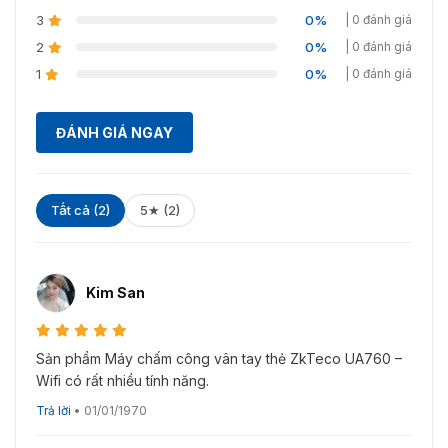
3
0%
| 0 đánh giá
2
0%
| 0 đánh giá
1
0%
| 0 đánh giá
ĐÁNH GIÁ NGAY
Tất cả (2)
5★ (2)
Kim San
Sản phẩm Máy chấm công vân tay thẻ ZkTeco UA760 –
Wifi có rất nhiều tính năng.
Trả lời
•
01/01/1970