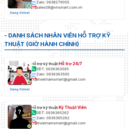
Zalo: 0938279055
sales08@vnsmart.com.vn
(Đang Online)
- DANH SÁCH NHÂN VIÊN HỖ TRỢ KỸ
THUẬT (GIỜ HÀNH CHÍNH)
Hỗ trợ 24/7
Hỗ trợ kỹ thuật:
SĐT: 0936363595
Zalo: 0936363595
ktvietnamsmart@gmail.com
(Đang Online)
Kỹ Thuật Viên
Hỗ trợ kỹ thuật:
SĐT: 0936365262
Zalo: 0936365262
ktvietnamsmart@gmail.com