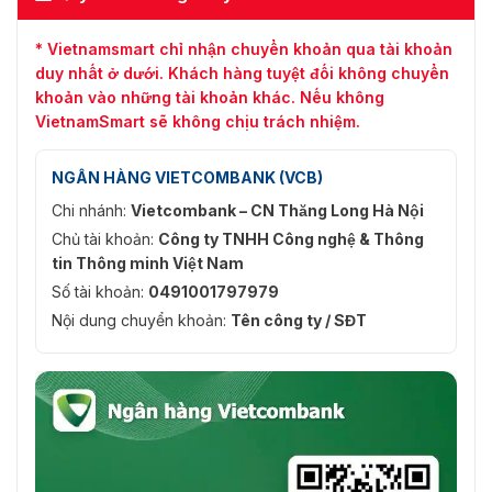
* Vietnamsmart chỉ nhận chuyển khoản qua tài khoản
duy nhất ở dưới. Khách hàng tuyệt đối không chuyển
khoản vào những tài khoản khác. Nếu không
VietnamSmart sẽ không chịu trách nhiệm.
NGÂN HÀNG VIETCOMBANK (VCB)
Chi nhánh:
Vietcombank – CN Thăng Long Hà Nội
Chủ tài khoản:
Công ty TNHH Công nghệ & Thông
tin Thông minh Việt Nam
Số tài khoản:
0491001797979
Nội dung chuyển khoản:
Tên công ty / SĐT