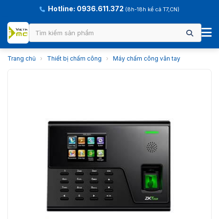
Hotline: 0936.611.372
(8h-18h kể cả T7,CN)
Trang chủ
›
Thiết bị chấm công
›
Máy chấm công vân tay