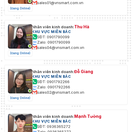
sales01@vnsmart.com.vn
(Đang Online)
Thu Hà
Nhân viên kinh doanh:
KHU VỰC MIỀN BẮC
SĐT: 0901790099
Zalo: 0901790099
sales04@vnsmart.com.vn
(Đang Online)
Đỗ Giang
Nhân viên kinh doanh:
KHU VỰC MIỀN BẮC
SĐT: 0901792266
Zalo: 0901792266
sales02@vnsmart.com.vn
(Đang Online)
Mạnh Tường
Nhân viên kinh doanh:
KHU VỰC MIỀN BẮC
SĐT: 0936365272
Zalo: 0936365272