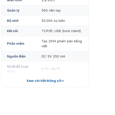
Màn hình
2,8 inch
Quản lý
500 vân tay
Bộ nhớ
50.000 sự kiện
Kết nối
TCP/IP, USB (host client)
Tas 2014 phiên bản tiếng
Phần mềm
việt
Nguồn điện
DC 5V 250 mA
Nhiệt độ hoạt
0 °C- 45 °C
động
Xem chi tiết thông số
Kích thước
180 x 132 x 32 mm