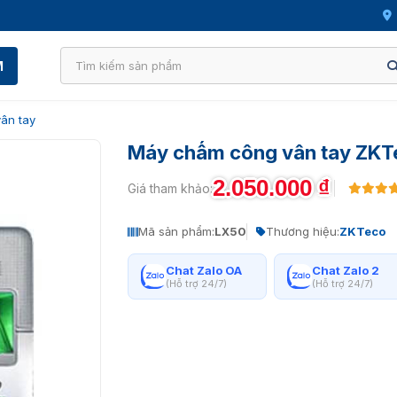
M
ân tay
Máy chấm công vân tay ZK
2.050.000
₫
Giá tham khảo:
Mã sản phẩm:
LX50
Thương hiệu:
ZKTeco
Chat Zalo OA
Chat Zalo 2
(Hỗ trợ 24/7)
(Hỗ trợ 24/7)