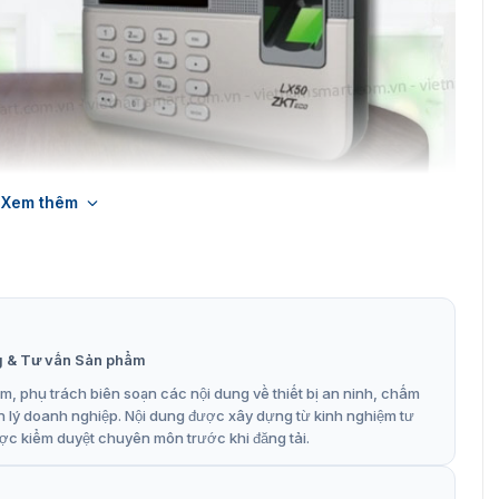
Xem thêm
chấm công vân tay ZKTeco LX50
 nhân viên, phân quyền theo phòng ban và chỉ họ mới có
bộ nhớ thông minh chứa 50.000 sự kiện, phù hợp với công
ng, quán cafe.
ng vân tay ZKTeco LX50
g & Tư vấn Sản phẩm
, phụ trách biên soạn các nội dung về thiết bị an ninh, chấm
 giúp thiết bị này lọt TOP máy thịnh hành:
n lý doanh nghiệp. Nội dung được xây dựng từ kinh nghiệm tư
ễ cầm nắm.
ợc kiểm duyệt chuyên môn trước khi đăng tải.
gây rối mắt.