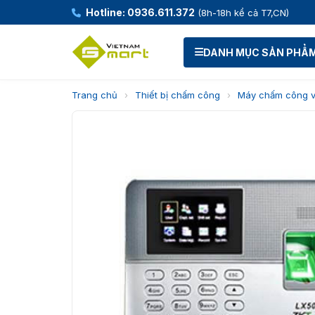
Hotline: 0936.611.372
(8h-18h kể cả T7,CN)
DANH MỤC SẢN PHẨ
Trang chủ
›
Thiết bị chấm công
›
Máy chấm công v