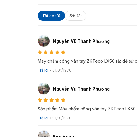
Tất cả (3)
5★ (3)
Nguyễn Vũ Thanh Phương
Máy chấm công vân tay ZKTeco LX50 rất dễ sử 
Trả lời
•
01/01/1970
Nguyễn Vũ Thanh Phương
Khả năng lưu t
Sản phẩm Máy chấm công vân tay ZKTeco LX50 ch
Tham khảo thêm các dòng
máy chấm công vâ
Trả lời
•
01/01/1970
đang bán tại VietnamSmart để hỗ trợ quản lý
Kim Hùng