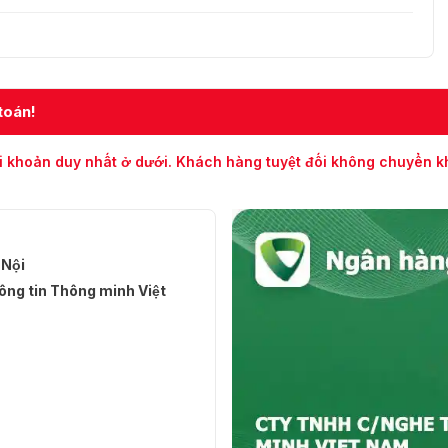
 dòng máy chấm công LX 50 thuộc ZKTeco để tránh mua
toán!
i khoản duy nhất ở dưới. Khách hàng tuyệt đối không chuyển 
 Nội
ng tin Thông minh Việt