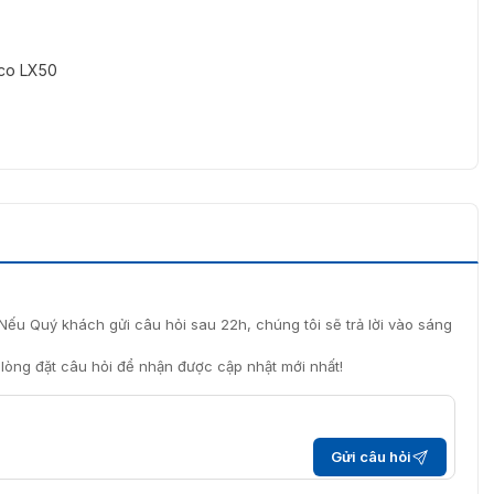
eco LX50
 phẩm thiết bị chấm công giá rẻ, uy tín và chất lượng
ức như thế nào?
không yêu cầu hệ thống chấm công phức tạp nhưng vẫn
Nếu Quý khách gửi câu hỏi sau 22h, chúng tôi sẽ trả lời vào sáng
kế toán.
i lòng đặt câu hỏi để nhận được cập nhật mới nhất!
 mỹ nghệ, gia công cơ khí nhỏ.
Gửi câu hỏi
 công giá rẻ ZKTeco LX 50