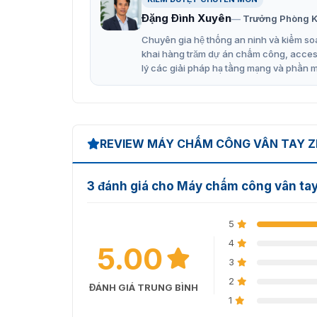
Bàn phím to, menu bố trí gọn gàng.
Đặng Đình Xuyên
Trưởng Phòng K
Giao tiếp qua cổng TCP/IP USB Host và Cli
Chuyên gia hệ thống an ninh và kiểm soá
Bộ nhớ 50,000 dữ liệu chấm công.
khai hàng trăm dự án chấm công, access 
lý các giải pháp hạ tầng mạng và phần 
Hỗ trợ tải về dữ liệu chấm công dạng file T
Công nghệ nhận diện vân tay quang học n
Chức năng chính: Mã công việc, WDMS, Quy
Tùy chọn hình nền và màn hình chờ, Đầu đ
REVIEW MÁY CHẤM CÔNG VÂN TAY 
Chức năng đặc biệt: Xác nhận nhiều chế độ
3 đánh giá cho Máy chấm công vân t
Phù hợp mô hình quy mô từ 5-50 nhân viê
5
4
5.00
3
2
ĐÁNH GIÁ TRUNG BÌNH
1