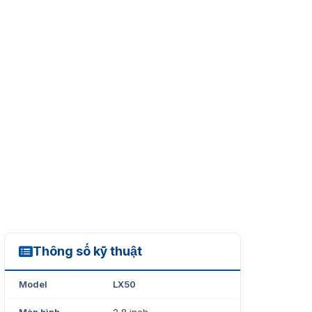
Thông số kỹ thuật
LX50
Model
LX50