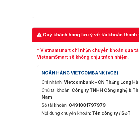
Tham khảo ngay một số hình ảnh thực tế của
phải hàng giả, hàng nhái trên thị trường.
Quý khách hàng lưu ý về tài khoản thanh 
* Vietnamsmart chỉ nhận chuyển khoản qua tà
VietnamSmart sẽ không chịu trách nhiệm.
NGÂN HÀNG VIETCOMBANK (VCB)
Chi nhánh:
Vietcombank – CN Thăng Long Hà
Chủ tài khoản:
Công ty TNHH Công nghệ & Thô
Nam
Số tài khoản:
0491001797979
Nội dung chuyển khoản:
Tên công ty / SĐT