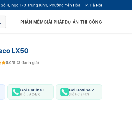
Số 4, ngõ 173 Trung Kính, Phường Yên Hòa, TP. Hà Nội
PHẦN MỀM
GIẢI PHÁP
DỰ ÁN THI CÔNG
Teco LX50
5.0/5 (3 đánh giá)
Gọi Hotline 1
Gọi Hotline 2
(Hỗ trợ 24/7)
(Hỗ trợ 24/7)