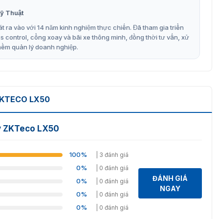
ỹ Thuật
ent.
t ra vào với 14 năm kinh nghiệm thực chiến. Đã tham gia triển
control, cổng xoay và bãi xe thông minh, đồng thời tư vấn, xử
mềm quản lý doanh nghiệp.
ext.
hanh và chính xác cao.
 ước giờ mùa hè, Chuông hẹn giờ, Tự động tắt, Truy vấn,
ọc thẻ.
ZKTECO LX50
, Phát hiện ngón tay thật.
ay ZKTeco LX50
n.
100%
| 3 đánh giá
0%
| 0 đánh giá
ĐÁNH GIÁ
0%
| 0 đánh giá
NGAY
0%
| 0 đánh giá
0%
| 0 đánh giá