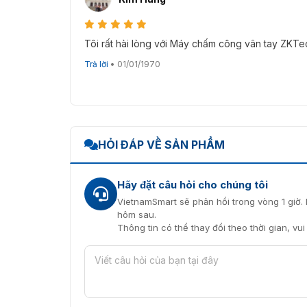
Tôi rất hài lòng với Máy chấm công vân tay ZKT
Trả lời
•
01/01/1970
Vietnamsmart – Chuyên cung cấp các sản
HỎI ĐÁP VỀ SẢN PHẨM
ZK LX 50 phù hợp với các tổ ch
Các doanh nghiệp có quy mô vừa và nhỏ 
Hãy đặt câu hỏi cho chúng tôi
đảm bảo các tính năng cơ bản.
VietnamSmart sẽ phản hồi trong vòng 1 giờ. 
Các văn phòng dịch vụ, công ty tài chính, 
hôm sau.
Thông tin có thể thay đổi theo thời gian, vu
Nhà máy, xưởng sản xuất nhỏ như thủ công
Các trung tâm đào tạo giáo dục.
Hình ảnh thực tế của máy chấm