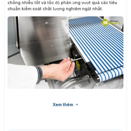
chống nhiễu tốt và tốc độ phản ứng vượt quá các tiêu
chuẩn kiểm soát chất lượng nghiêm ngặt nhất.
Giới thiệu về máy dò kim loại công nghiệp CEIA THS/RB
Xem thêm
Tính năng nổi bật của sản phẩm máy dò
CEIA THS/RB