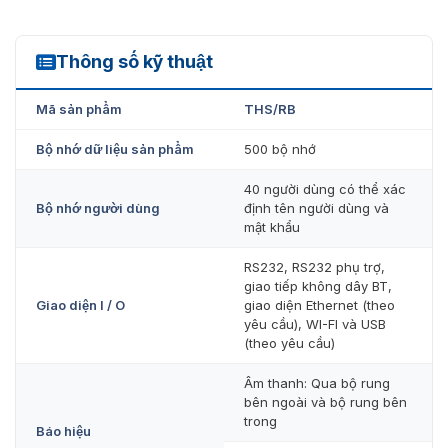
Tự động ghi nhớ và theo dõi sản phẩm
Dễ dàng làm sạch và kiểm tra
Thông số kỹ thuật
Dữ liệu bộ nhớ lưu trữ đến 500 sản phẩm, có thể lựa
THS/RB
chọn bằng tay hoặc bằng phần mềm kết nối
Mã sản phẩm
THS/RB
Có khả năng xác định đến 40 người sử dụng với tên
Bộ nhớ dữ liệu sản phẩm
500 bộ nhớ
và mật khẩu khác nhau.
40 người dùng có thể xác
Ưu đãi lớn khi mua sản phẩm máy dò
Bộ nhớ người dùng
định tên người dùng và
mật khẩu
CEIA THS/RB tại VietnamSmart
RS232, RS232 phụ trợ,
Công ty VietnamSmart hân hạnh được hãng CEIA ủy
giao tiếp không dây BT,
quyền phân phối chính thức các sản phẩm máy dò kim
Giao diện I / O
giao diện Ethernet (theo
loại công nghiệp. Khi mua sản phẩm máy dò CEIA
yêu cầu), WI-FI và USB
THS/RB, quý khách hàng sẽ nhận được chọn bộ sản
(theo yêu cầu)
phẩm đi kèm theo là giải pháp phù hợp để ứng dụng cho
đơn vị sử dụng. Ngoài ra, quý khách hàng sẽ nhận được
Âm thanh: Qua bộ rung
các ưu đãi từ lúc mua sắm đến lúc đưa sản phẩm đi vào
bên ngoài và bộ rung bên
hoạt động.
trong
Báo hiệu