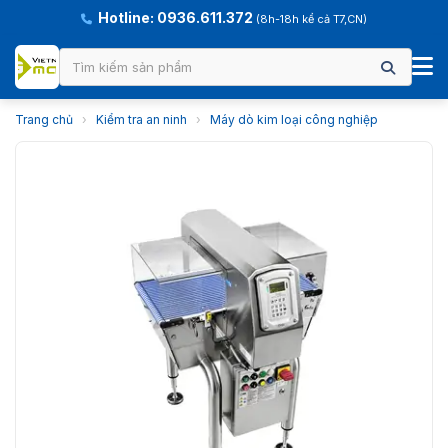
Hotline: 0936.611.372
(8h-18h kể cả T7,CN)
Trang chủ
›
Kiểm tra an ninh
›
Máy dò kim loại công nghiệp