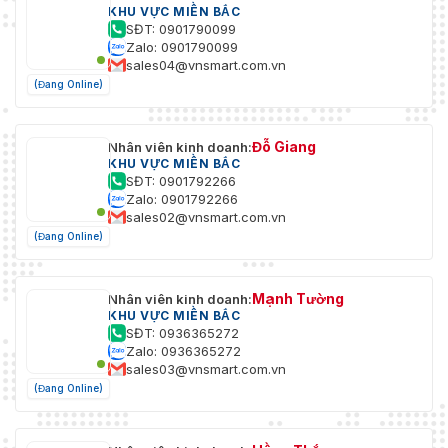
KHU VỰC MIỀN BẮC
SĐT: 0901790099
Zalo: 0901790099
sales04@vnsmart.com.vn
(Đang Online)
Đỗ Giang
Nhân viên kinh doanh:
KHU VỰC MIỀN BẮC
SĐT: 0901792266
Zalo: 0901792266
sales02@vnsmart.com.vn
(Đang Online)
Mạnh Tường
Nhân viên kinh doanh:
KHU VỰC MIỀN BẮC
SĐT: 0936365272
Zalo: 0936365272
sales03@vnsmart.com.vn
(Đang Online)