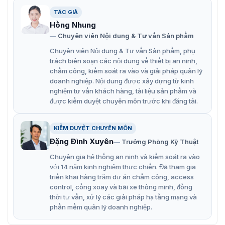
Hệ thống máy dò kim thực phẩm băng tải dây CEIA
THS/RB cung cấp các đặc điểm phát hiện, cấu trúc máy
TÁC GIẢ
chất lượng và độ tin cậy cao. Giúp model CEIA THS/RB
Hồng Nhung
trở thành giải pháp sàn lọc hiệu quả các chất gây nhiễm
Chuyên viên Nội dung & Tư vấn Sản phẩm
kim loại trong quy trình sản xuất cho các doanh nghiệp.
Chuyên viên Nội dung & Tư vấn Sản phẩm, phụ
Băng tải tích hợp với máy dò kim loại và hệ thống
trách biên soạn các nội dung về thiết bị an ninh,
chấm công, kiểm soát ra vào và giải pháp quản lý
loại bỏ
doanh nghiệp. Nội dung được xây dựng từ kinh
Tuân thủ hoàn toàn các tiêu chuẩn của HACCP
nghiệm tư vấn khách hàng, tài liệu sản phẩm và
được kiểm duyệt chuyên môn trước khi đăng tải.
Tốc độ băng tải có thể điều chỉnh bằng kỹ thuật số
Khả năng miễn nhiễm cao với nhiễu của môi trường
KIỂM DUYỆT CHUYÊN MÔN
Độ nhạy rất cao đối với tất cả các kim loại từ tính và
Đặng Đình Xuyên
Trưởng Phòng Kỹ Thuật
không từ tính, bao gồm thép không gỉ
Chuyên gia hệ thống an ninh và kiểm soát ra vào
với 14 năm kinh nghiệm thực chiến. Đã tham gia
Công nghệ quang phổ sẵn để bù hiệu ứng sản phẩm
triển khai hàng trăm dự án chấm công, access
cực cao
control, cổng xoay và bãi xe thông minh, đồng
thời tư vấn, xử lý các giải pháp hạ tầng mạng và
Tối đa hóa sự linh hoạt: tất cả các bộ phận có thể
phần mềm quản lý doanh nghiệp.
thay đổi được