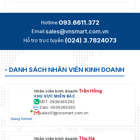
093.6611.372
Hotline:
sales@vnsmart.com.vn
Email:
(024) 3.7824073
Hỗ trợ trực tuyến:
- DANH SÁCH NHÂN VIÊN KINH DOANH
Trần Hồng
Nhân viên kinh doanh:
KHU VỰC MIỀN BẮC
SĐT: 0936365292
Zalo: 0936365292
sales01@vnsmart.com.vn
(Đang Online)
Thu Hà
Nhân viên kinh doanh: