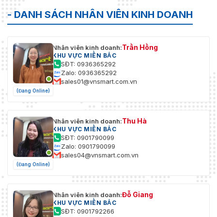
- DANH SÁCH NHÂN VIÊN KINH DOANH
Trần Hồng
Nhân viên kinh doanh:
KHU VỰC MIỀN BẮC
SĐT: 0936365292
Zalo: 0936365292
sales01@vnsmart.com.vn
(Đang Online)
Thu Hà
Nhân viên kinh doanh:
KHU VỰC MIỀN BẮC
SĐT: 0901790099
Zalo: 0901790099
sales04@vnsmart.com.vn
(Đang Online)
Đỗ Giang
Nhân viên kinh doanh:
KHU VỰC MIỀN BẮC
SĐT: 0901792266