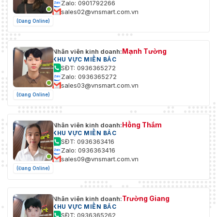
Zalo: 0901792266
sales02@vnsmart.com.vn
(Đang Online)
Mạnh Tường
Nhân viên kinh doanh:
KHU VỰC MIỀN BẮC
SĐT: 0936365272
Zalo: 0936365272
sales03@vnsmart.com.vn
(Đang Online)
Hồng Thắm
Nhân viên kinh doanh:
KHU VỰC MIỀN BẮC
SĐT: 0936363416
Zalo: 0936363416
sales09@vnsmart.com.vn
(Đang Online)
Trường Giang
Nhân viên kinh doanh:
KHU VỰC MIỀN BẮC
SĐT: 0936365262