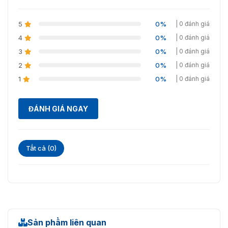
Galvanic cách ly điện áp
0936611372 để được tư vấn và hỗ trợ giải đáp các thắc
nguồn
mắc về các sản phẩm an ninh – báo giá sản phẩm !!!
5
0%
| 0 đánh giá
Cách điện
Tuân thủ các tiêu chuẩn quốc
4
0%
| 0 đánh giá
tế về an toàn và nhiễu sóng vô
3
0%
| 0 đánh giá
tuyến
2
0%
| 0 đánh giá
Hộp Điện áp chính: 100-240
1
0%
| 0 đánh giá
VAC
Điều khiển năng
Tần số và pha: 50/60 Hz - một
lượng
ĐÁNH GIÁ NGAY
pha
Dòng đầy tải (FLA): 2,2 A
Tất cả (0)
Thùng chứa bằng thép không
gỉ chống thấm nước (mức độ
bảo vệ: IP66 - IP69K)
Hệ thống khí nén
Áp suất: 0,6 ÷ 1 MPa
Lưu lượng: 100 l / phút
Sản phẩm liên quan