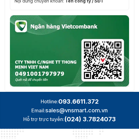
Nội dung chuyển khoản:
Tên công ty / SĐT
093.6611.372
Hotline:
sales@vnsmart.com.vn
Email:
(024) 3.7824073
Hỗ trợ trực tuyến: