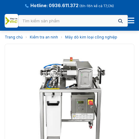
Hotline: 0936.611.372
(8h-18h kể cả T7,CN)
Trang chủ
›
Kiểm tra an ninh
›
Máy dò kim loại công nghiệp