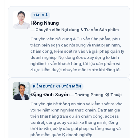
THS/PLV21 series
TÁC GIẢ
Máy dò kim loại công nghiệp CEIA THS/PLV21 series
mang đến hiệu quả sử dụng và ứng dụng cho giải pháp
Hồng Nhung
kiểm soát và rà soát kim loại trong sản phẩm. CEIA
Chuyên viên Nội dung & Tư vấn Sản phẩm
THS/G21E được tích hợp van đẩy công nghiệp để loại bỏ
Chuyên viên Nội dung & Tư vấn Sản phẩm, phụ
các vật từ tính hay phóng xạ kim loại. Đây là sản phẩm
trách biên soạn các nội dung về thiết bị an ninh,
quan trọng trong chu trình sản xuất khép kín của các
chấm công, kiểm soát ra vào và giải pháp quản lý
nhà máy công nghệp. Ngoài ra, model CEIA THS/PLV21
doanh nghiệp. Nội dung được xây dựng từ kinh
series còn nổi bật với các tính năng ưu việt như:
nghiệm tư vấn khách hàng, tài liệu sản phẩm và
được kiểm duyệt chuyên môn trước khi đăng tải.
Phát hiện và loại bỏ các chất gây nhiễm kim loại từ
tính, không từ tính và thép không gỉ
KIỂM DUYỆT CHUYÊN MÔN
Độ nhạy rất cao. Được trang bị công nghệ đa phổ
Đặng Đình Xuyên
Trưởng Phòng Kỹ Thuật
Kích thước ống tiêu chuẩn có sẵn để phù hợp với tất
Chuyên gia hệ thống an ninh và kiểm soát ra vào
cả các ứng dụng
với 14 năm kinh nghiệm thực chiến. Đã tham gia
triển khai hàng trăm dự án chấm công, access
Cấu trúc bằng thép không rỉ AISI 316L, mức bảo vệ
control, cổng xoay và bãi xe thông minh, đồng
IP66 và IP69K
thời tư vấn, xử lý các giải pháp hạ tầng mạng và
phần mềm quản lý doanh nghiệp.
Miễn nhiễm cao đối với sự nhiễu động môi trường