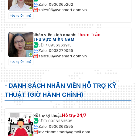
Zalo: 0936365262
sales06@vnsmart.com.vn
(Đang Online)
Thơm Trần
Nhân viên kinh doanh:
KHU VỰC MIỀN NAM
SĐT: 0936363913
Zalo: 0938279055
sales08@vnsmart.com.vn
(Đang Online)
- DANH SÁCH NHÂN VIÊN HỖ TRỢ KỸ
THUẬT (GIỜ HÀNH CHÍNH)
Hỗ trợ 24/7
Hỗ trợ kỹ thuật:
SĐT: 0936363595
Zalo: 0936363595
ktvietnamsmart@gmail.com