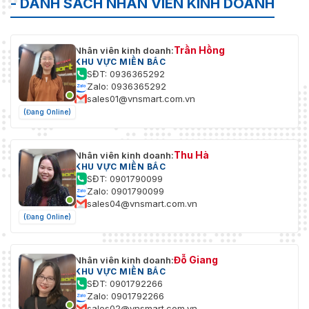
- DANH SÁCH NHÂN VIÊN KINH DOANH
Trần Hồng
Nhân viên kinh doanh:
KHU VỰC MIỀN BẮC
SĐT: 0936365292
Zalo: 0936365292
sales01@vnsmart.com.vn
(Đang Online)
Thu Hà
Nhân viên kinh doanh:
KHU VỰC MIỀN BẮC
SĐT: 0901790099
Zalo: 0901790099
sales04@vnsmart.com.vn
(Đang Online)
Đỗ Giang
Nhân viên kinh doanh:
KHU VỰC MIỀN BẮC
SĐT: 0901792266
Zalo: 0901792266
sales02@vnsmart.com.vn