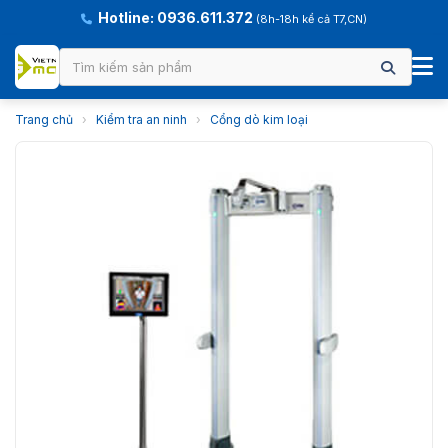
Hotline: 0936.611.372
(8h-18h kể cả T7,CN)
Trang chủ
›
Kiểm tra an ninh
›
Cổng dò kim loại