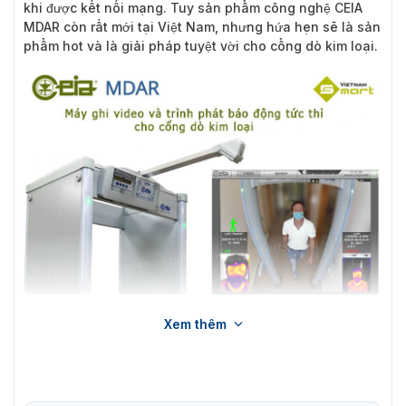
khi được kết nối mạng. Tuy sản phẩm công nghệ CEIA
MDAR còn rất mới tại Việt Nam, nhưng hứa hẹn sẽ là sản
phẩm hot và là giải pháp tuyệt vời cho cổng dò kim loại.
Giới thiệu máy ghi video cho cổng dò kim loại CEIA MDAR
Xem thêm
Mặt khác sản phẩm CEIA MDAR còn các thiết lập phần
cứng khác như:
Tương thích với Máy dò kim loại CEIA được trang bị