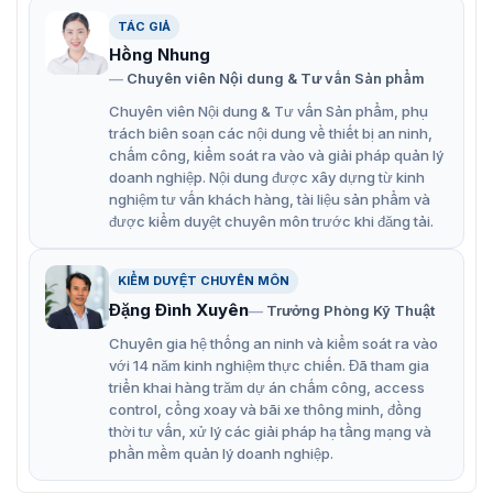
tùy chọn máy ảnh
TÁC GIẢ
Hồng Nhung
Kết nối lên đến 64 Máy dò kim loại trên một máy trạm
Chuyên viên Nội dung & Tư vấn Sản phẩm
duy nhất
Chuyên viên Nội dung & Tư vấn Sản phẩm, phụ
Sử dụng mạng Ethernet hiện có
trách biên soạn các nội dung về thiết bị an ninh,
chấm công, kiểm soát ra vào và giải pháp quản lý
Liên hệ ngay với chúng tôi qua hotline: 0936611372 để
doanh nghiệp. Nội dung được xây dựng từ kinh
được tư vấn cụ thể và báo giá về các dịch vụ liên quan
nghiệm tư vấn khách hàng, tài liệu sản phẩm và
đến sản phẩm CEIA MDAR
được kiểm duyệt chuyên môn trước khi đăng tải.
KIỂM DUYỆT CHUYÊN MÔN
Đặng Đình Xuyên
Trưởng Phòng Kỹ Thuật
Chuyên gia hệ thống an ninh và kiểm soát ra vào
với 14 năm kinh nghiệm thực chiến. Đã tham gia
triển khai hàng trăm dự án chấm công, access
control, cổng xoay và bãi xe thông minh, đồng
thời tư vấn, xử lý các giải pháp hạ tầng mạng và
phần mềm quản lý doanh nghiệp.