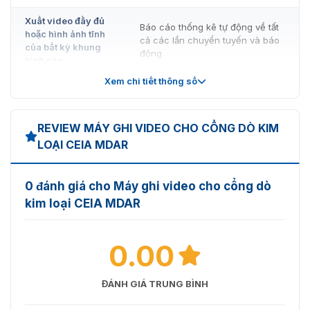
Xuất video đầy đủ
Báo cáo thống kê tự động về tất
hoặc hình ảnh tĩnh
cả các lần chuyển tuyến và báo
của bất kỳ khung
động
hình nào
Xem chi tiết thông số
Tương thích với
các hệ điều hành
Cài đặt và cấu hình đơn giản
Microsoft, Apple và
REVIEW MÁY GHI VIDEO CHO CỔNG DÒ KIM
Linux
LOẠI CEIA MDAR
Có thể mở rộng cho bất kỳ ứng
dụng nào
0 đánh giá cho Máy ghi video cho cổng dò
kim loại CEIA MDAR
0.00
ĐÁNH GIÁ TRUNG BÌNH