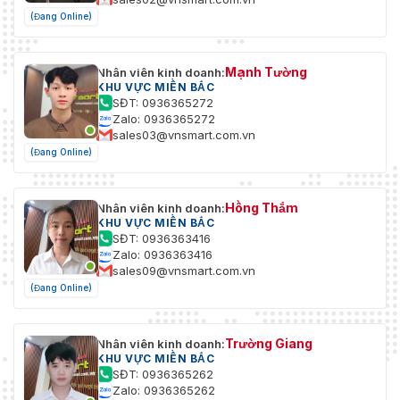
(Đang Online)
Mạnh Tường
Nhân viên kinh doanh:
KHU VỰC MIỀN BẮC
SĐT: 0936365272
Zalo: 0936365272
sales03@vnsmart.com.vn
(Đang Online)
Hồng Thắm
Nhân viên kinh doanh:
KHU VỰC MIỀN BẮC
SĐT: 0936363416
Zalo: 0936363416
sales09@vnsmart.com.vn
(Đang Online)
Trường Giang
Nhân viên kinh doanh:
KHU VỰC MIỀN BẮC
SĐT: 0936365262
Zalo: 0936365262