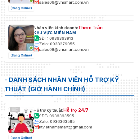
sales06@vnsmart.com.vn
(Đang Online)
Thơm Trần
Nhân viên kinh doanh:
KHU VỰC MIỀN NAM
SĐT: 0936363913
Zalo: 0938279055
sales08@vnsmart.com.vn
(Đang Online)
- DANH SÁCH NHÂN VIÊN HỖ TRỢ KỸ
THUẬT (GIỜ HÀNH CHÍNH)
Hỗ trợ 24/7
Hỗ trợ kỹ thuật:
SĐT: 0936363595
Zalo: 0936363595
ktvietnamsmart@gmail.com
(Đang Online)