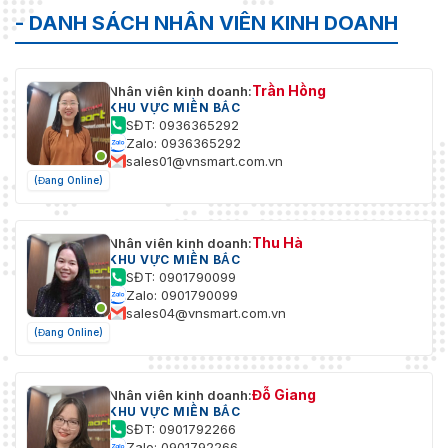
- DANH SÁCH NHÂN VIÊN KINH DOANH
Trần Hồng
Nhân viên kinh doanh:
KHU VỰC MIỀN BẮC
SĐT: 0936365292
Zalo: 0936365292
sales01@vnsmart.com.vn
(Đang Online)
Thu Hà
Nhân viên kinh doanh:
KHU VỰC MIỀN BẮC
SĐT: 0901790099
Zalo: 0901790099
sales04@vnsmart.com.vn
(Đang Online)
Đỗ Giang
Nhân viên kinh doanh:
KHU VỰC MIỀN BẮC
SĐT: 0901792266
Zalo: 0901792266