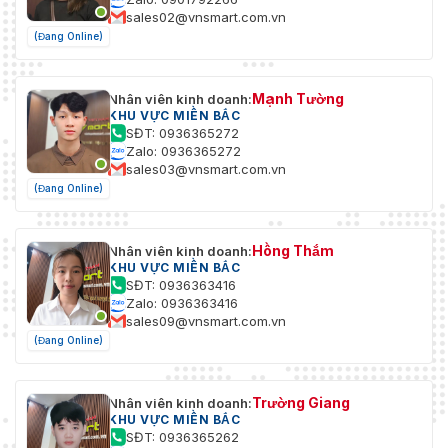
sales02@vnsmart.com.vn
(Đang Online)
Mạnh Tường
Nhân viên kinh doanh:
KHU VỰC MIỀN BẮC
SĐT: 0936365272
Zalo: 0936365272
sales03@vnsmart.com.vn
(Đang Online)
Hồng Thắm
Nhân viên kinh doanh:
KHU VỰC MIỀN BẮC
SĐT: 0936363416
Zalo: 0936363416
sales09@vnsmart.com.vn
(Đang Online)
Trường Giang
Nhân viên kinh doanh:
KHU VỰC MIỀN BẮC
SĐT: 0936365262