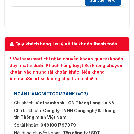
Gửi câu hỏi
nghiệp cũng như. Khắc phục các yếu tố sử dụng thẻ bảo
mật cho các vấn đề về an ninh
Hiện nay,
công ty VietnamSmart
là đơn vị đi đầu trong
việc phân phối thiết bị
máy in thẻ Sigma DS2
. Như vây,
quý khách hãng sẽ rất yên tâm về chất lượng của sản
phẩm Sigma DS2. Thiết bị được chúng tôi xúc tiến mạnh
Quý khách hàng lưu ý về tài khoản thanh toán!
mẽ, đem lại được nhưng hiệu quả về giá cả cho quý
khách hàng. Đem lại những lựa chọn phù hợp cho đơn vị
sử dụng cũng như đem lại các giải pháp tối ưu hơn nữa
* Vietnamsmart chỉ nhận chuyển khoản qua tài khoản
trong việc in thẻ. Để biết thêm thông tin cũng như các
duy nhất ở dưới. Khách hàng tuyệt đối không chuyển
sản phẩm liên quan !!! Xin quý khách hàng vui lòng liên
khoản vào những tài khoản khác. Nếu không
hệ theo hotline: 0936611372
VietnamSmart sẽ không chịu trách nhiệm.
NGÂN HÀNG VIETCOMBANK (VCB)
Chi nhánh:
Vietcombank – CN Thăng Long Hà Nội
Chủ tài khoản:
Công ty TNHH Công nghệ & Thông
tin Thông minh Việt Nam
Số tài khoản:
0491001797979
Nội dung chuyển khoản:
Tên công ty / SĐT