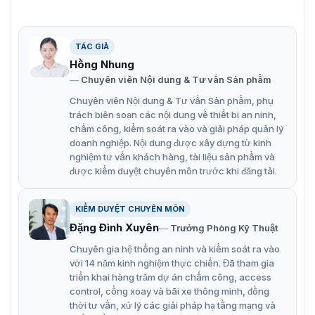
Video unboxing sản phẩm máy in thẻ
nhựa Sigma DS2
TÁC GIẢ
Để quý khách hàng có cái nhìn rõ nét cũng như cái cái
Hồng Nhung
nhìn chân thực nhất về sản phẩm Sigma DS2.
Chuyên viên Nội dung & Tư vấn Sản phẩm
VietnamSmart xin gửi đến quý khách hàng video giới
Chuyên viên Nội dung & Tư vấn Sản phẩm, phụ
thiệu sản phẩm Sigma DS2 từ hãng sản xuất. Rất mong
trách biên soạn các nội dung về thiết bị an ninh,
quý khách hàng có thể lựa chọn được sản phẩm đúng
chấm công, kiểm soát ra vào và giải pháp quản lý
đắn tránh mua phải hàng kém chất lượng trên thị trường.
doanh nghiệp. Nội dung được xây dựng từ kinh
nghiệm tư vấn khách hàng, tài liệu sản phẩm và
được kiểm duyệt chuyên môn trước khi đăng tải.
KIỂM DUYỆT CHUYÊN MÔN
Đặng Đình Xuyên
Trưởng Phòng Kỹ Thuật
Chuyên gia hệ thống an ninh và kiểm soát ra vào
với 14 năm kinh nghiệm thực chiến. Đã tham gia
triển khai hàng trăm dự án chấm công, access
control, cổng xoay và bãi xe thông minh, đồng
thời tư vấn, xử lý các giải pháp hạ tầng mạng và