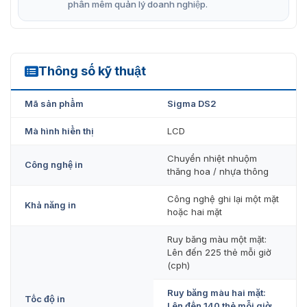
phần mềm quản lý doanh nghiệp.
Hình ảnh thực tế của sản phẩm máy in
Thông số kỹ thuật
Sigma DS2
2 mặt Entrust Sigma DS2
Mã sản phẩm
Sigma DS2
Entrust Sigma DS2 sở hữu lối thiết kế đẹp mắt phù hợp
với mọi yêu cầu tính tích làm việc cho việc phát hành
Mà hình hiển thị
LCD
thẻ. Đặc biệt hơn, Sigma DS2 nhỏ gọn có thể để bàn làm
việc cho người quản lý. Cùng với đó là sản phẩm vận
Chuyển nhiệt nhuộm
hành mạnh mẽ, hiệu suất làm việc vượt trội. Từ đó cho ra
Công nghệ in
thăng hoa / nhựa thông
hình ảnh in rõ nét không bị nhòe hoặc bị cắt ngang.
Công nghệ ghi lại một mặt
Khả năng in
hoặc hai mặt
Ruy băng màu một mặt:
Lên đến 225 thẻ mỗi giờ
(cph)
Ruy băng màu hai mặt:
Tốc độ in
Lên đến 140 thẻ mỗi giờ