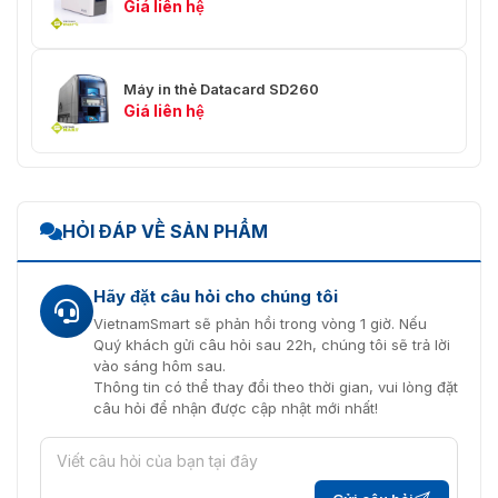
Giá liên hệ
Dữ liệu khách hàng được mã hóa và không được lưu
trữ trong máy in sau khi in là hoàn thành
In bóng và bảo mật khác các tính năng được thêm
Máy in thẻ Datacard SD260
Giá liên hệ
vào thẻ bảo vệ khỏi giả mạo và làm giả
Khả năng phát hành bao gồm thẻ và flashpass điện
thoại di động kỹ thuật số
Chọn tại chỗ hoặc được lưu trữ trên đám mây triển
HỎI ĐÁP VỀ SẢN PHẨM
khai
Mở rộng chương trình ID của bạn như cần thay đổi
Hãy đặt câu hỏi cho chúng tôi
bằng cách thêm thông minh khả năng thẻ, kết nối
VietnamSmart sẽ phản hồi trong vòng 1 giờ. Nếu
WiFi và nhiều hơn nữa
Quý khách gửi câu hỏi sau 22h, chúng tôi sẽ trả lời
vào sáng hôm sau.
In mọi lúc, mọi nơi với thiết bị di động của bạn (iOS,
Thông tin có thể thay đổi theo thời gian, vui lòng đặt
Android, Các cửa sổ)
câu hỏi để nhận được cập nhật mới nhất!
VietnamSmart đã và đang cung cấp các dòng
máy in thẻ
nhựa
có hiệu suất làm việc mạnh mẽ, tính năng độc đáo.
Để giải quyết các vấn đề phát hành thẻ cho doanh