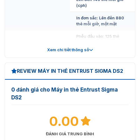
(cph)
In đơn sắc: Lên đến 880
thẻ mỗi giờ, một mặt
Máy in thẻ Entrust Sigma DS2 nhỏ gọn, tiện ích
Phễu đầu vào: 125 thẻ
Dung lượng thẻ
Phễu đầu ra: 25 thẻ
Xem chi tiết thông số
Độ dày: 0,010 inch đến
0,040 inch (0,25mm -
REVIEW MÁY IN THẺ ENTRUST SIGMA DS2
1,016mm)
Kích thước thẻ
Kích thước: ID-1, CR-79,
0 đánh giá cho Máy in thẻ Entrust Sigma
CR-80
DS2
Nhiệt độ: 60 ° F đến 95 ° F
(15 ° C đến 35 ° C)
0.00
Môi trường hoạt động
Độ ẩm: 20-80% RH -
không ngưng tụ
Máy in thẻ Entrust Sigma DS2 in 2 mặt rất tiện lợi
ĐÁNH GIÁ TRUNG BÌNH