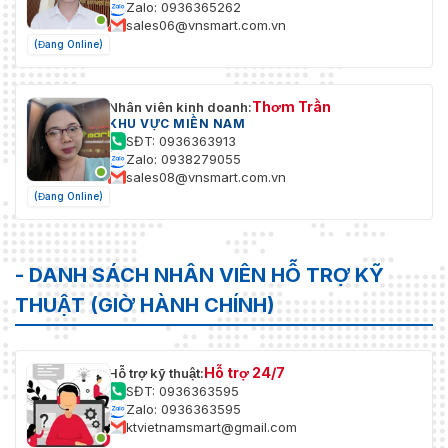
Zalo: 0936365262
sales06@vnsmart.com.vn
(Đang Online)
Thơm Trần
Nhân viên kinh doanh:
KHU VỰC MIỀN NAM
SĐT: 0936363913
Zalo: 0938279055
sales08@vnsmart.com.vn
(Đang Online)
- DANH SÁCH NHÂN VIÊN HỖ TRỢ KỸ
THUẬT (GIỜ HÀNH CHÍNH)
Hỗ trợ 24/7
Hỗ trợ kỹ thuật:
SĐT: 0936363595
Zalo: 0936363595
ktvietnamsmart@gmail.com