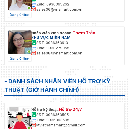
Zalo: 0936365262
sales06@vnsmart.com.vn
(Đang Online)
Thơm Trần
Nhân viên kinh doanh:
KHU VỰC MIỀN NAM
SĐT: 0936363913
Zalo: 0938279055
sales08@vnsmart.com.vn
(Đang Online)
- DANH SÁCH NHÂN VIÊN HỖ TRỢ KỸ
THUẬT (GIỜ HÀNH CHÍNH)
Hỗ trợ 24/7
Hỗ trợ kỹ thuật:
SĐT: 0936363595
Zalo: 0936363595
ktvietnamsmart@gmail.com