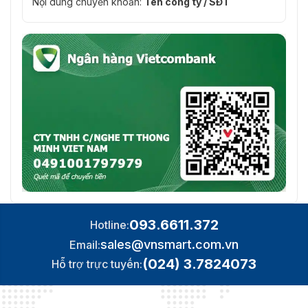
Nội dung chuyển khoản:
Tên công ty / SĐT
093.6611.372
Hotline:
sales@vnsmart.com.vn
Email:
(024) 3.7824073
Hỗ trợ trực tuyến: