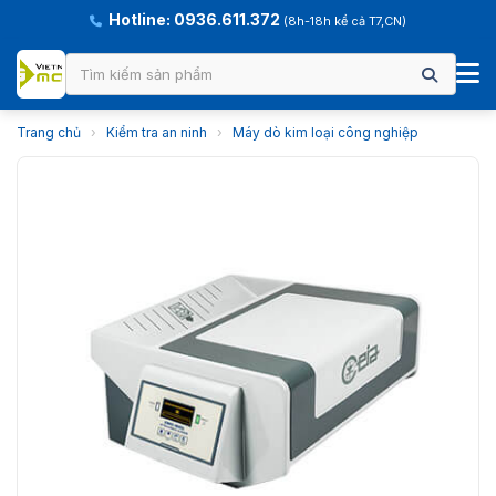
Hotline: 0936.611.372
(8h-18h kể cả T7,CN)
Trang chủ
›
Kiểm tra an ninh
›
Máy dò kim loại công nghiệp