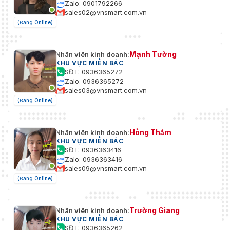
Zalo: 0901792266
sales02@vnsmart.com.vn
(Đang Online)
Mạnh Tường
Nhân viên kinh doanh:
KHU VỰC MIỀN BẮC
SĐT: 0936365272
Zalo: 0936365272
sales03@vnsmart.com.vn
(Đang Online)
Hồng Thắm
Nhân viên kinh doanh:
KHU VỰC MIỀN BẮC
SĐT: 0936363416
Zalo: 0936363416
sales09@vnsmart.com.vn
(Đang Online)
Trường Giang
Nhân viên kinh doanh:
KHU VỰC MIỀN BẮC
SĐT: 0936365262