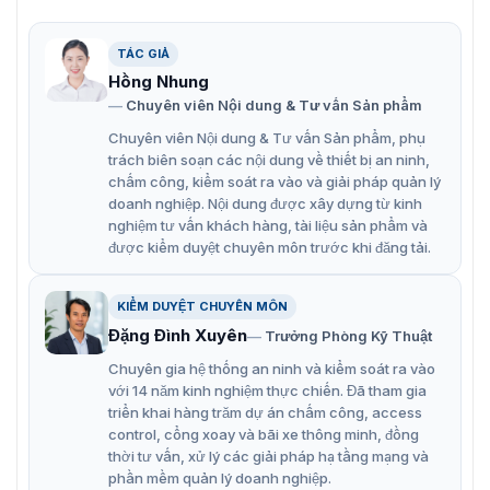
Máy kiểm tra thư và bưu kiện nhỏ CEIA EMIS MAIL rất dễ
sử dụng và cung cấp chính xác bằng âm thanh báo động
đọc đáo. Đảm bảo nhanh chóng và tự động cho mỗi gói
TÁC GIẢ
hàng được kiểm tra. Thiết kế nhỏ gọn, tiện dụng cùng
Hồng Nhung
với nguồn điện và pin sạc NiMH tích hợp cho phép hoạt
Chuyên viên Nội dung & Tư vấn Sản phẩm
động độc lập ở nhiều vị trí khác nhau.
Chuyên viên Nội dung & Tư vấn Sản phẩm, phụ
trách biên soạn các nội dung về thiết bị an ninh,
chấm công, kiểm soát ra vào và giải pháp quản lý
doanh nghiệp. Nội dung được xây dựng từ kinh
nghiệm tư vấn khách hàng, tài liệu sản phẩm và
được kiểm duyệt chuyên môn trước khi đăng tải.
KIỂM DUYỆT CHUYÊN MÔN
Đặng Đình Xuyên
Trưởng Phòng Kỹ Thuật
Chuyên gia hệ thống an ninh và kiểm soát ra vào
với 14 năm kinh nghiệm thực chiến. Đã tham gia
triển khai hàng trăm dự án chấm công, access
control, cổng xoay và bãi xe thông minh, đồng
Máy kiểm tra thư và bưu kiện nhỏ CEIA EMIS MAIL nhỏ gọn với
thời tư vấn, xử lý các giải pháp hạ tầng mạng và
nhiều tính năng thông minh
phần mềm quản lý doanh nghiệp.