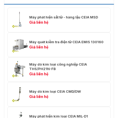
Các cài đặt cụ thể có sẵn để kiểm tra bưu kiện ứng
với mỗi mô hình của đơn vị sử dụng
Máy phát hiện sắt từ - hàng lậu CEIA MSD
Giá liên hệ
Tuân thủ các yêu cầu của luật pháp quốc tế NIJ-
0602.02
Hiện sản phẩm máy kiểm tra thư và bưu kiện nhỏ CEIA
Máy quét kiểm tra điện từ CEIA EMIS 130160
EMIS MAIL đã có mặt tại công ty VietnamSmart. Quý
Giá liên hệ
khách hàng có thể lựa chọn đặt hàng cùng nhiều
khuyến mãi vô cùng hấp dẫn. Không chỉ có vậy, quý
khách sẽ nhận thêm các voucher giảm giá cho lần mua
Máy dò kim loại công nghiệp CEIA
tiếp theo của sản phẩm:
THS/PH21N-FB
Giá liên hệ
Thiết bị EMIS-Mail được thiết kế để sử dụng trong: Tòa
nhà chính phủ, cơ quan ngoại giao, cơ quan công
quyền, cơ sở hạ tầng quan trọng, phòng thư của các
Máy dò kim loại CEIA CMD/DW
công ty tư nhân. Với mục đích để kiểm tra an ninh của:
Giá liên hệ
Bức thư, bưu kiện nhỏ, sách. EMIS ® -MAIL hứa hẹn sẽ là
sản phẩm hiện đại thay thế cho các phương thức kiểm
tra truyền thống. Liên hệ qua hotline: 0936611372 để
được tư vấn và báo giá về các dịch vụ liên quan đến sản
Máy phát hiện kim loại CEIA MIL-D1