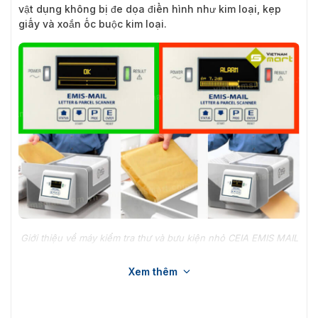
vật dụng không bị đe dọa điển hình như kim loại, kẹp
giấy và xoắn ốc buộc kim loại.
Giới thiệu về máy kiểm tra thư và bưu kiện nhỏ CEIA EMIS MAIL
Hình ảnh thực tế của sản phẩm CEIA
Xem thêm
EMIS MAIL