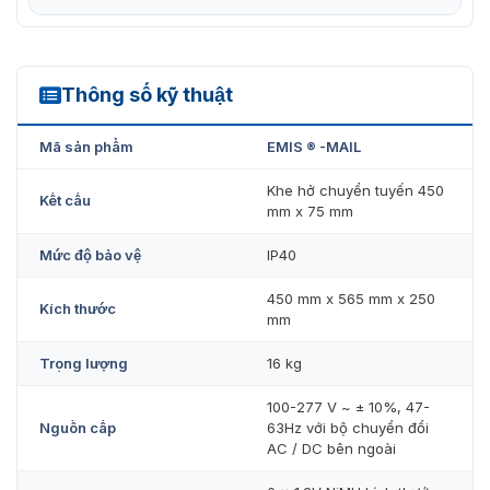
Thông số kỹ thuật
EMIS MAIL
Mã sản phẩm
EMIS ® -MAIL
Khe hở chuyển tuyến 450
Kết cấu
mm x 75 mm
Mức độ bảo vệ
IP40
450 mm x 565 mm x 250
Kích thước
Máy kiểm tra thư và bưu kiện nhỏ CEIA EMIS MAIL phù hợp để
mm
bàn với nhiều tiện ích công nghệ lớn
Trọng lượng
16 kg
100-277 V ~ ± 10%, 47-
Nguồn cấp
63Hz với bộ chuyển đổi
AC / DC bên ngoài