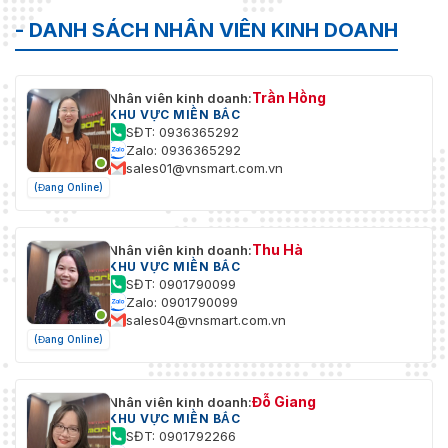
- DANH SÁCH NHÂN VIÊN KINH DOANH
Trần Hồng
Nhân viên kinh doanh:
KHU VỰC MIỀN BẮC
SĐT: 0936365292
Zalo: 0936365292
sales01@vnsmart.com.vn
(Đang Online)
Thu Hà
Nhân viên kinh doanh:
KHU VỰC MIỀN BẮC
SĐT: 0901790099
Zalo: 0901790099
sales04@vnsmart.com.vn
(Đang Online)
Đỗ Giang
Nhân viên kinh doanh:
KHU VỰC MIỀN BẮC
SĐT: 0901792266