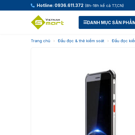
Hotline: 0936.611.372
(8h-18h kể cả T7,CN)
DANH MỤC SẢN PHẨ
Trang chủ
›
Đầu đọc & thẻ kiểm soát
›
Đầu đọc kiể