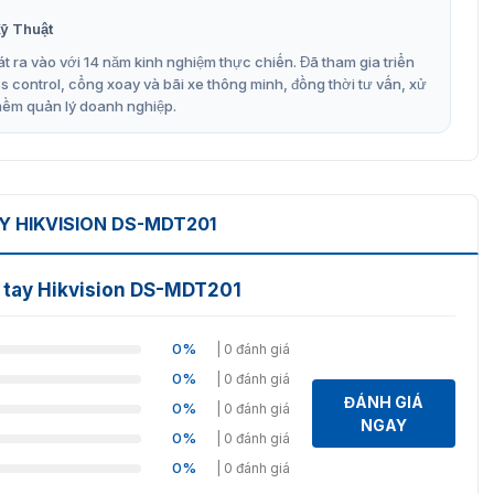
trix25/Code39/Code93/Code128/Code11/MSI/IND25
ỹ Thuật
Aztec
t ra vào với 14 năm kinh nghiệm thực chiến. Đã tham gia triển
control, cổng xoay và bãi xe thông minh, đồng thời tư vấn, xử
mềm quản lý doanh nghiệp.
SO14443A/B, ISO14443A
, méo và bẩn
 HIKVISION DS-MDT201
h công cụ quét mã vạch chuyên nghiệp?
 tay Hikvision DS-MDT201
nh công cụ quét mã vạch chuyên nghiệp là giúp tăng hiệu
an so với việc nhập liệu thủ công.
0%
| 0 đánh giá
n lẻ, kho bãi, giao nhận hàng hóa, quản lý tồn kho, và
 thông tin về sản phẩm.
0%
| 0 đánh giá
ĐÁNH GIÁ
0%
| 0 đánh giá
NGAY
0%
| 0 đánh giá
0%
| 0 đánh giá