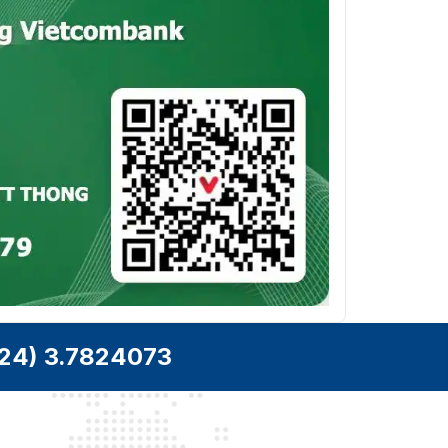
Cân nặng
240 g (0,5 lb.)
5 VDC, 2.0 A, tối đa 10
Nguồn
W
Khách hàng
Quản lý
Nhận dạng ký tự
được hỗ trợ;
quang học
Động cơ rung
Được hỗ trợ
MIC
Được hỗ trợ
1 Loa tích hợp, Công
suất tiêu thụ tối đa: 1
Âm thanh
W, Mức áp suất âm
thanh tối đa: 103 dB
24) 3.7824073
(10 cm)
Con quay hồi
Được hỗ trợ
chuyển