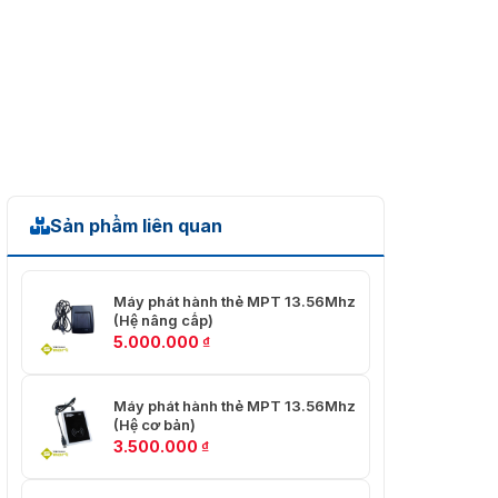
Loại màn hình
cảm ứng điện dung;
cảm ứng đa điểm
Phân giải
720 × 1440
Storage
Bộ vi xử lý
8 lõi, 2.0 GHz
RAM
4GB
Sản phẩm liên quan
ROM
64GB
Máy phát hành thẻ MPT 13.56Mhz
1 thẻ TF (Tối đa
Lưu trữ mở rộng
(Hệ nâng cấp)
256 GB)
5.000.000
₫
Mạng không dây
Máy phát hành thẻ MPT 13.56Mhz
FDD-LTE: B1/B3/B8
(Hệ cơ bản)
Mạng di động
3.500.000
₫
TDD -LTE:
B38/B39/B40/B41