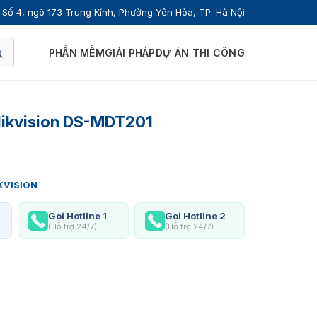
Số 4, ngõ 173 Trung Kính, Phường Yên Hòa, TP. Hà Nội
PHẦN MỀM
GIẢI PHÁP
DỰ ÁN THI CÔNG
Hikvision DS-MDT201
KVISION
Gọi Hotline 1
Gọi Hotline 2
(Hỗ trợ 24/7)
(Hỗ trợ 24/7)