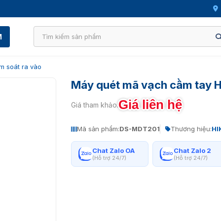
M
m soát ra vào
Máy quét mã vạch cầm tay 
Giá liên hệ
Giá tham khảo:
Mã sản phẩm:
DS-MDT201
Thương hiệu:
HI
Chat Zalo OA
Chat Zalo 2
(Hỗ trợ 24/7)
(Hỗ trợ 24/7)