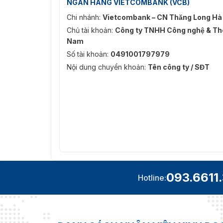
NGÂN HÀNG VIETCOMBANK (VCB)
Chi nhánh:
Vietcombank – CN Thăng Long Hà
Chủ tài khoản:
Công ty TNHH Công nghệ & Thô
Nam
Số tài khoản:
0491001797979
Nội dung chuyển khoản:
Tên công ty / SĐT
093.6611
Hotline: