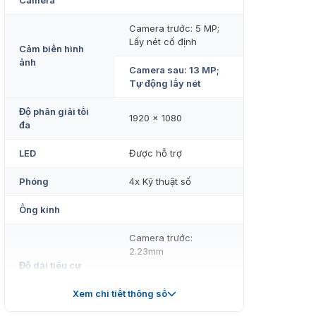
Camera
Camera trước: 5 MP;
Lấy nét cố định
Cảm biến hình
ảnh
Camera sau: 13 MP;
Tự động lấy nét
Độ phân giải tối
1920 × 1080
đa
LED
Được hỗ trợ
Phóng
4x Kỹ thuật số
Ống kính
Camera trước:
2.23mm
Độ dài tiêu cự
Camera sau: 3,44
mm
Xem chi tiết thông số