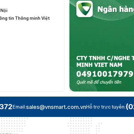
 Nội
ng tin Thông minh Việt
.372
(0
sales@vnsmart.com.vn
Email:
Hỗ trợ trực tuyến: