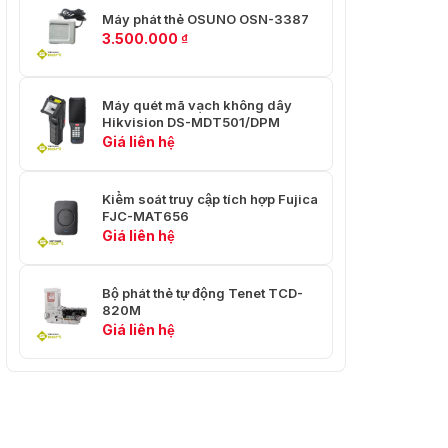
Máy phát thẻ OSUNO OSN-3387
Giao thức Wi-Fi
802.11 a/b/g/n/ac
3.500.000
₫
2,412 đến 2,472 GHz,
Băng tần Wi-Fi
5,15 đến 5,25 GHz,
5,725 đến 5,875 GHz
Máy quét mã vạch không dây
Hikvision DS-MDT501/DPM
Bluetooth
BT5.0
Giá liên hệ
Chế độ định vị
GPS
Kiểm soát truy cập tích hợp Fujica
FJC-MAT656
Tần số làm việc: 13,56
Giá liên hệ
MHzTiêu chuẩn giao
thức: ISO14443A/B,
ISO15693, NFC-IP1,
NFC
Bộ phát thẻ tự động Tenet TCD-
NFC-IP2, v.v.Tiêu
820M
chuẩn nhãn: Thẻ M1
Giá liên hệ
(S50, S70), thẻ CPU,
nhãn NFC, v.v.
Giao diện
Các phím bên