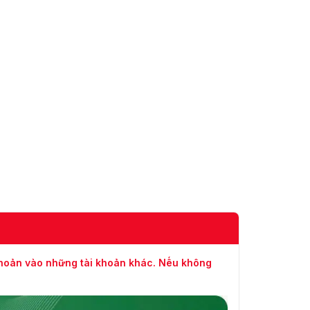
Volume+, Volume-,
Cái nút
Phím quét trái, Phím
quét phải, Nút nguồn,
Phím chức năng
Chỉ khả dụng cho các
Thẻ SIM
mẫu xe có /GLE /5G:2
(Nano-SIM)
Giao diện sạc
Type-C
USB
USB 2.0
Mô-đun vân tay
Không được hỗ trợ
Tổng quan
Hệ điều hành
Android 10.0
157 mm × 75 mm × 14
khoản vào những tài khoản khác. Nếu không
Kích thước
mm (6,2" × 3,0" ×
0,6")