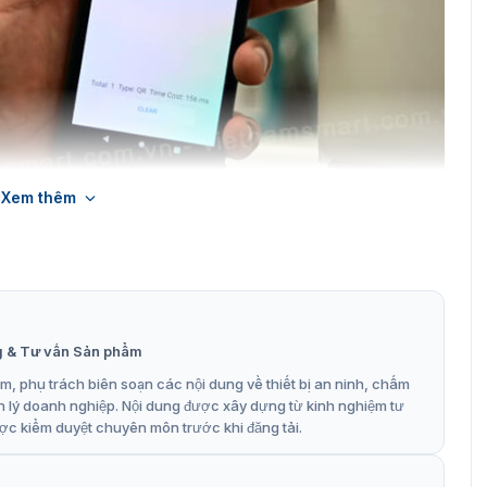
Xem thêm
 thiết kế nhỏ gọn chỉ tương đương như một chiếc điện thoại
vạch Hikvision DS-MDT201
g & Tư vấn Sản phẩm
DT201 cung cấp sự linh hoạt để di chuyển và quét mã
, phụ trách biên soạn các nội dung về thiết bị an ninh, chấm
ng.
n lý doanh nghiệp. Nội dung được xây dựng từ kinh nghiệm tư
chính xác và nhanh chóng, cung cấp thông tin về sản
ợc kiểm duyệt chuyên môn trước khi đăng tải.
thông tin khác.