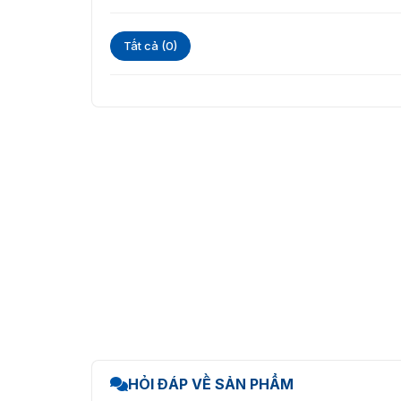
Tất cả (0)
DS-MDT201 lcó khả năng kế
HỎI ĐÁP VỀ SẢN PHẨM
Liên hệ ngay với
VietnamSmart
ngay hôm nay 