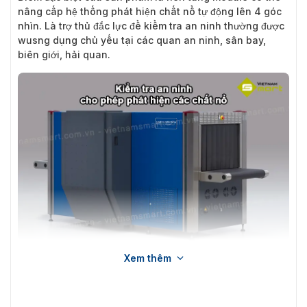
nâng cấp hệ thống phát hiện chất nổ tự động lên 4 góc
nhìn. Là trợ thủ đắc lực để kiểm tra an ninh thường được
wusng dụng chủ yếu tại các quan an ninh, sân bay,
biên giới, hải quan.
Xem thêm
Cận cảnh máy soi hành lý HI-SCAN 7555aX
Đặc điểm chính máy soi hành lý HI-