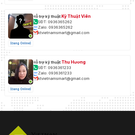
Kỹ Thuật Viên
Hỗ trợ kỹ thuật:
SĐT: 0936365262
Zalo: 0936365262
ktvietnamsmart@gmail.com
(Đang Online)
Thu Hương
Hỗ trợ kỹ thuật:
SĐT: 0936361233
Zalo: 0936361233
ktvietnamsmart@gmail.com
(Đang Online)