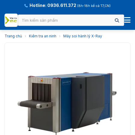
Hotline: 0936.611.372
(8h-18h kể cả T7,CN)
Trang chủ
›
Kiểm tra an ninh
›
Máy soi hành lý X-Ray