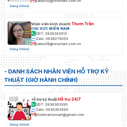
sales06@vnsmart.com.vn
(Đang Online)
Thơm Trần
Nhân viên kinh doanh:
KHU VỰC MIỀN NAM
SĐT: 0936363913
Zalo: 0938279055
sales08@vnsmart.com.vn
(Đang Online)
- DANH SÁCH NHÂN VIÊN HỖ TRỢ KỸ
THUẬT (GIỜ HÀNH CHÍNH)
Hỗ trợ 24/7
Hỗ trợ kỹ thuật:
SĐT: 0936363595
Zalo: 0936363595
ktvietnamsmart@gmail.com
(Đang Online)