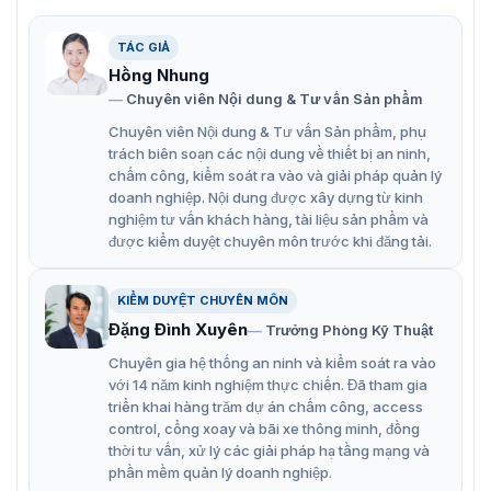
SCAN 7555aX
TÁC GIẢ
Máy soi hành lý HI-SCAN 7555aX là thiết bị công nghệ
Hồng Nhung
hỗ trợ kiểm tra an ninh tốt nhất hiện nay được đánh giá
Chuyên viên Nội dung & Tư vấn Sản phẩm
cao trên thị trường. Cho phép phát hiện chuẩn xác các
chất nổ, hàng lậu được giấu kỹ trong hàng hóa hay
Chuyên viên Nội dung & Tư vấn Sản phẩm, phụ
hành lý. Được nahf sản xuất Smiths Detection tích hợp
trách biên soạn các nội dung về thiết bị an ninh,
các tính năng công nghệ nổi bật như
chấm công, kiểm soát ra vào và giải pháp quản lý
doanh nghiệp. Nội dung được xây dựng từ kinh
Kiểm tra bằng tia X với chế độ xem kép.
nghiệm tư vấn khách hàng, tài liệu sản phẩm và
được kiểm duyệt chuyên môn trước khi đăng tải.
Công nghệ cảm biến XADA có độ phân giải cao.
Hệ thống sàng lọc điểm kiểm tra EDS chế độ xem kép.
KIỂM DUYỆT CHUYÊN MÔN
Có thể nâng cấp lên toàn bộ khả năng phát hiện
Đặng Đình Xuyên
Trưởng Phòng Kỹ Thuật
chất nổ tự động.
Chuyên gia hệ thống an ninh và kiểm soát ra vào
Sử dụng máy phát đa năng độc lập để sàng lọc hành
với 14 năm kinh nghiệm thực chiến. Đã tham gia
triển khai hàng trăm dự án chấm công, access
lý và hàng hóa nhỏ.
control, cổng xoay và bãi xe thông minh, đồng
Có thể sử dụng rộng rãi cho các gói hành lý xách tay
thời tư vấn, xử lý các giải pháp hạ tầng mạng và
và hàng hóa hàng không.
phần mềm quản lý doanh nghiệp.