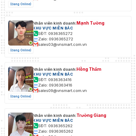
(Đang Online)
Mạnh Tường
Nhân viên kinh doanh:
KHU VỰC MIỀN BẮC
SĐT: 0936365272
Zalo: 0936365272
sales03@vnsmart.com.vn
(Đang Online)
Hồng Thắm
Nhân viên kinh doanh:
KHU VỰC MIỀN BẮC
SĐT: 0936363416
Zalo: 0936363416
sales09@vnsmart.com.vn
(Đang Online)
Trường Giang
Nhân viên kinh doanh:
KHU VỰC MIỀN BẮC
SĐT: 0936365262
Zalo: 0936365262