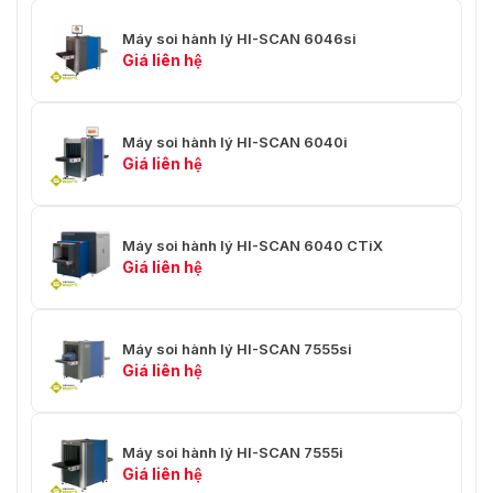
quản
Máy soi hành lý HI-SCAN 6046si
5% - 95% (không ngưng
Giá liên hệ
Độ ẩm
tụ)
Tiêu chuẩn: 120, 200, 230,
Nguồn điện
240 VAC +10% / -15%
Máy soi hành lý HI-SCAN 6040i
50 Hz / 60 Hz ± 3 Hz
Giá liên hệ
tối đa 1,8 kVA trong phiên
bản xem kép
Tiêu thụ năng lượng
Máy soi hành lý HI-SCAN 6040 CTiX
tối đa. 2,2 kVA trong phiên
Giá liên hệ
bản 4 xem đầy đủ
3450 (L) x 1445 (W) x 1535
Kích thước
(H) [mm]
Máy soi hành lý HI-SCAN 7555si
Giá liên hệ
Trọng lượng
Khoảng 1780 kg
Tiêu chuẩn bảo vệ
IP 20 / IP 43
Máy soi hành lý HI-SCAN 7555i
các chỉ thị 2006/42/EC,
CE tuân thủ
Giá liên hệ
2014/35/EU, 2014/30/EU