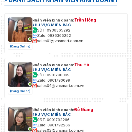
- DANH SÁCH NHÂN VIÊN KINH DOANH
Trần Hồng
Nhân viên kinh doanh:
KHU VỰC MIỀN BẮC
SĐT: 0936365292
Zalo: 0936365292
sales01@vnsmart.com.vn
(Đang Online)
Thu Hà
Nhân viên kinh doanh:
KHU VỰC MIỀN BẮC
SĐT: 0901790099
Zalo: 0901790099
sales04@vnsmart.com.vn
(Đang Online)
Đỗ Giang
Nhân viên kinh doanh:
KHU VỰC MIỀN BẮC
SĐT: 0901792266
Zalo: 0901792266
sales02@vnsmart.com.vn