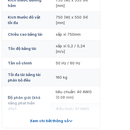
Kích thước đường
755 (W) x 555 (H)
hầm
[mm]
Kích thước đồ vật
750 (W) x 550 (H)
tối đa
[mm]
Chiều cao băng tải
xấp xỉ 750mm
xấp xỉ 0,2 / 0,24
Tốc độ băng tải
[m/s]
Tần số chính
50 Hz / 60 Hz
Tối đa tải băng tải
160 kg
phân bố đều
tiêu chuẩn: 40 AWG
(0.08 mm)
Độ phân giải (khả
năng phát hiện
dây)
điển hình: 41 AWG
(0.07 mm)
Xem chi tiết thông số
Độ xuyên thấu
tiêu chuẩn: 35 mm •