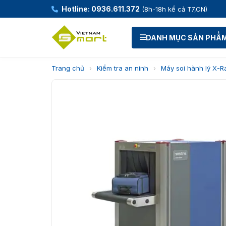
Hotline: 0936.611.372
(8h-18h kể cả T7,CN)
DANH MỤC SẢN PHẨ
Trang chủ
›
Kiểm tra an ninh
›
Máy soi hành lý X-R