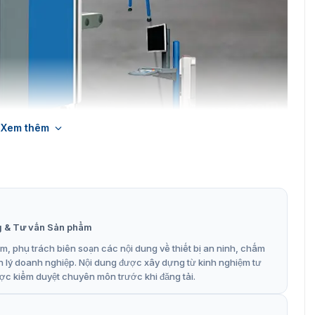
Xem thêm
h lý Smiths Detection HI-SCAN 7555si
g & Tư vấn Sản phẩm
lý HI-SCAN 7555si
, phụ trách biên soạn các nội dung về thiết bị an ninh, chấm
n lý doanh nghiệp. Nội dung được xây dựng từ kinh nghiệm tư
 cải tiến từ mẫu mã, kiểu dáng cùng nhiều tính năng. Với
ợc kiểm duyệt chuyên môn trước khi đăng tải.
ông nghệ soi chiếu hiện đại hình ảnh sắc nét. Sau đây là