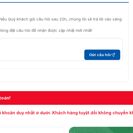
Nếu Quý khách gửi câu hỏi sau 22h, chúng tôi sẽ trả lời vào sáng
c cạnh máy soi hành lý HI-SCAN 7555si
i lòng đặt câu hỏi để nhận được cập nhật mới nhất!
HI-SCAN 7555si
ị tiên tiến với nhiều tính năng công nghệ hiện đại. Đã được
Gửi câu hỏi
sản phẩm. Chính vì vậy, đây là dòng máy soi hỗ trợ kiểm
toán!
đôi.
i khoản duy nhất ở dưới. Khách hàng tuyệt đối không chuyển 
ao.
ưu hóa.