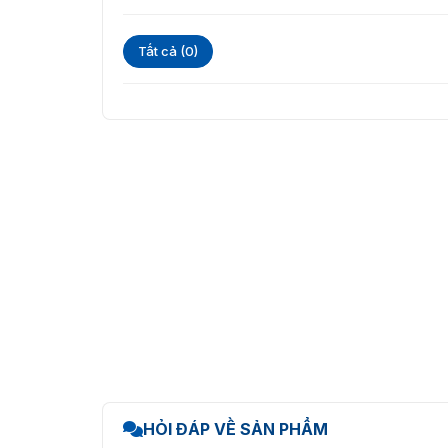
Ảnh thực tế của 
Tất cả (0)
HỎI ĐÁP VỀ SẢN PHẨM