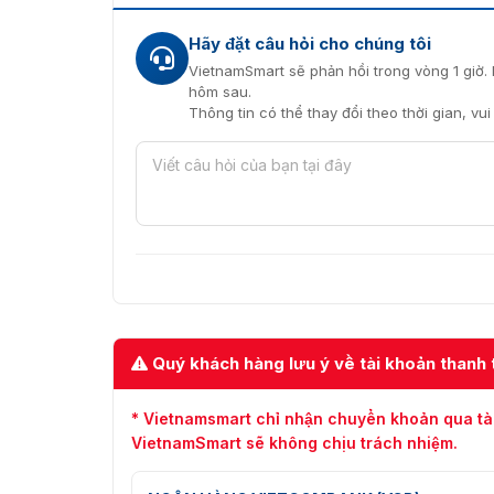
Hãy đặt câu hỏi cho chúng tôi
VietnamSmart sẽ phản hồi trong vòng 1 giờ. 
hôm sau.
Kích thước chi tiết cá
Thông tin có thể thay đổi theo thời gian, vu
Đặc điểm của máy soi hành lý 
Máy soi hành lý HI-SCAN 7555i là dòng thiết b
nhiều khách hàng sử dụng và đánh giá tốt về 
tra an ninh hàng hóa nên dùng.
Độ xuyên thép lên tới 37mm.
Cảm biến phóng xạ tích hợp.
Khả năng phát hiện dây lên tới AWG 41.
Quý khách hàng lưu ý về tài khoản thanh 
Hiển thị hình ảnh có độ phân giải cao gấp 
* Vietnamsmart chỉ nhận chuyển khoản qua tà
Công nghệ cảm biến CRISP độ phân giải c
VietnamSmart sẽ không chịu trách nhiệm.
Bộ tạo tia X bao gồm quang phổ được tối 