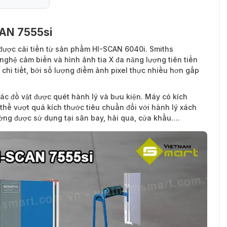
CAN 7555si
ược cải tiến từ sản phẩm HI-SCAN 6040i. Smiths
nghệ cảm biến và hình ảnh tia X đa năng lượng tiên tiến
chi tiết, bởi số lượng điểm ảnh pixel thực nhiều hơn gấp
ác đồ vật được quét hành lý và bưu kiện. Máy có kích
thể vượt quá kích thước tiêu chuẩn đối với hành lý xách
ường được sử dụng tại sân bay, hải qua, cửa khẩu….