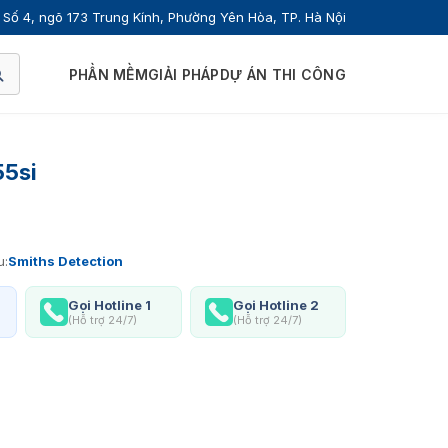
Số 4, ngõ 173 Trung Kính, Phường Yên Hòa, TP. Hà Nội
PHẦN MỀM
GIẢI PHÁP
DỰ ÁN THI CÔNG
55si
u:
Smiths Detection
Gọi Hotline 1
Gọi Hotline 2
(Hỗ trợ 24/7)
(Hỗ trợ 24/7)