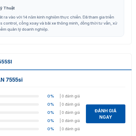
ỹ Thuật
t ra vào với 14 năm kinh nghiệm thực chiến. Đã tham gia triển
control, cổng xoay và bãi xe thông minh, đồng thời tư vấn, xử
mềm quản lý doanh nghiệp.
555SI
AN 7555si
0%
| 0 đánh giá
0%
| 0 đánh giá
ĐÁNH GIÁ
0%
| 0 đánh giá
NGAY
0%
| 0 đánh giá
0%
| 0 đánh giá