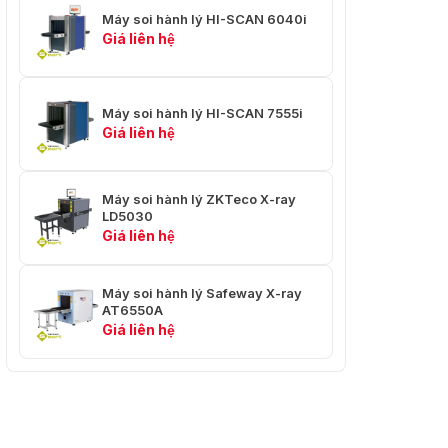
Máy soi hành lý HI-SCAN 6040i
Tiêu thụ năng
Giá liên hệ
Xấp xỉ 0.8 kVA
lượng
2.120 (L) x 985 (W) x
Kích thước
1.445 (C) [mm]
Máy soi hành lý HI-SCAN 7555i
Giá liên hệ
Trọng lượng
Khoảng 580kg
Tiêu chuẩn bảo vệ
IP 20 / IP 43
Máy soi hành lý ZKTeco X-ray
LD5030
các chỉ
Giá liên hệ
thị 2004/108/EC,
CE tuân thủ
2006/42/EC,
2006/95/EC
Máy soi hành lý Safeway X-ray
AT6550A
Giá liên hệ