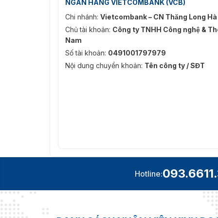
NGÂN HÀNG VIETCOMBANK (VCB)
Nền tảng hệ thống HiTraX II với phạm vi dị
Chi nhánh:
Vietcombank – CN Thăng Long Hà
Hoàn toàn có thể tích hợp mạng để quản lý
Chủ tài khoản:
Công ty TNHH Công nghệ & Thô
Nam
Địa chỉ uy tín cung cấp máy soi
Số tài khoản:
0491001797979
Liên hệ với Vietnamsmart để mua máy soi hành
Nội dung chuyển khoản:
Tên công ty / SĐT
nhất. Chúng tôi là đơn vị hơn 10 năm làm việ
nhập chính hãng từ nhà sản xuất máy Smiths 
093.6611
Hotline: