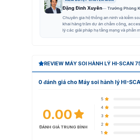
Đặng Đình Xuyên
Trưởng Phòng K
Chuyên gia hệ thống an ninh và kiểm soá
khai hàng trăm dự án chấm công, access 
lý các giải pháp hạ tầng mạng và phần 
REVIEW MÁY SOI HÀNH LÝ HI-SCAN 7
0 đánh giá cho Máy soi hành lý HI-SC
5
4
0.00
3
2
ĐÁNH GIÁ TRUNG BÌNH
1