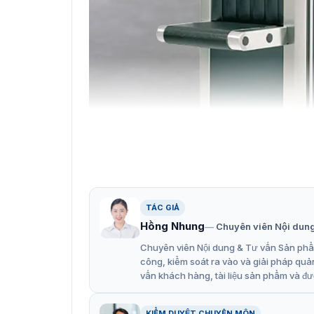
Giới thiệu máy soi hàn
TÁC GIẢ
Hồng Nhung
Chuyên viên Nội dun
Hình ảnh thực tế máy soi hành 
Chuyên viên Nội dung & Tư vấn Sản phẩm
công, kiểm soát ra vào và giải pháp quả
Máy soi hàng hóa HI-SCAN 7555si là dòng được
vấn khách hàng, tài liệu sản phẩm và đư
khả năng phân tích các vật phẩm chuẩn xác, c
một vài hình ảnh thực tế của thiết bị.
KIỂM DUYỆT CHUYÊN MÔN