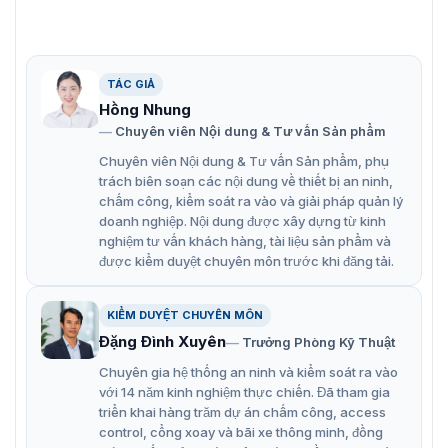
CPK-861A giúp giảm thiểu nguy cơ bị mắc kẹt hoặc bị
cản trở trong quá trình sơ tán và đóng góp vào việc bảo
vệ tính mạng và sự an toàn của mọi người. CPK-861A là
một phần quan trọng của hệ thống an ninh và an toàn,
đảm bảo rằng người dùng có khả năng truy cập cửa
TÁC GIẢ
thoát hiểm một cách dễ dàng và nhanh chóng trong tình
Hồng Nhung
huống khẩn cấp.
Chuyên viên Nội dung & Tư vấn Sản phẩm
Bên cạnh đó, nút bấm mở cửa CPK-861A còn nổi bật với
Chuyên viên Nội dung & Tư vấn Sản phẩm, phụ
một số ưu điểm đáng chú ý như:
trách biên soạn các nội dung về thiết bị an ninh,
chấm công, kiểm soát ra vào và giải pháp quản lý
Phù hợp cho mở cửa khẩn cấp, sử dụng cho các hệ
doanh nghiệp. Nội dung được xây dựng từ kinh
thống kiểm soát ra vào, hệ thống báo cháy
nghiệm tư vấn khách hàng, tài liệu sản phẩm và
được kiểm duyệt chuyên môn trước khi đăng tải.
Sử dụng: Exit door, Emergency door ( dùng trong
trường hợp thoát hiểm khẩn cấp).
KIỂM DUYỆT CHUYÊN MÔN
Màu sắc: Đỏ ( RED), Xanh lá ( GREEN), Trắng ( WHITE
Đặng Đình Xuyên
Trưởng Phòng Kỹ Thuật
), Cam ( ORANGE ).
Chuyên gia hệ thống an ninh và kiểm soát ra vào
Được làm bằng chất liệu nhựa
với 14 năm kinh nghiệm thực chiến. Đã tham gia
triển khai hàng trăm dự án chấm công, access
Cung cấp các tính năng công nghệ vượt trội cho việc
control, cổng xoay và bãi xe thông minh, đồng
ứng dụng được tốt nhất.