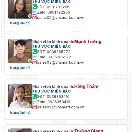
KHU VỰC MIỀN BẮC
SĐT: 0901792266
Zalo: 0901792266
sales02@vnsmart.com.vn
(Đang Online)
Mạnh Tường
Nhân viên kinh doanh:
KHU VỰC MIỀN BẮC
SĐT: 0936365272
Zalo: 0936365272
sales03@vnsmart.com.vn
(Đang Online)
Hồng Thắm
Nhân viên kinh doanh:
KHU VỰC MIỀN BẮC
SĐT: 0936363416
Zalo: 0936363416
sales09@vnsmart.com.vn
(Đang Online)
Trường Giang
Nhân viên kinh doanh: