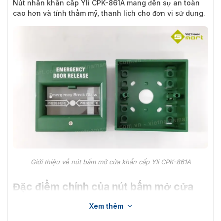
Nút nhấn khẩn cấp Yli CPK-861A mang đến sự an toàn
cao hơn và tính thẩm mỹ, thanh lịch cho đơn vị sử dụng.
Giới thiệu về nút bấm mở cửa khẩn cấp Yli CPK-861A
Đặc điểm chính của nút bấm mở cửa
khẩn cấp CPK-861A
Xem thêm