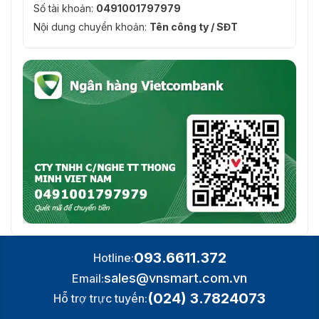
Số tài khoản:
0491001797979
Nội dung chuyển khoản:
Tên công ty / SĐT
093.6611.372
Hotline:
sales@vnsmart.com.vn
Email:
(024) 3.7824073
Hỗ trợ trực tuyến: