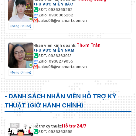
KHU VỰC MIỀN BẮC
SĐT: 0936365262
Zalo: 0936365262
sales06@vnsmart.com.vn
(Đang Online)
Thơm Trần
Nhân viên kinh doanh:
KHU VỰC MIỀN NAM
SĐT: 0936363913
Zalo: 0938279055
sales08@vnsmart.com.vn
(Đang Online)
- DANH SÁCH NHÂN VIÊN HỖ TRỢ KỸ
THUẬT (GIỜ HÀNH CHÍNH)
Hỗ trợ 24/7
Hỗ trợ kỹ thuật:
SĐT: 0936363595