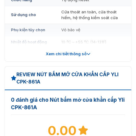
ngũ tư vấn viên hỗ trợ bạn những giải pháp hữu ích, tư
vấn miễn phí nhanh nhất cho sản phẩm CPK-861A !!!
Cửa thoát an toàn, cửa thoát
Sử dụng cho
hiểm, hệ thống kiểm soát cửa
Phụ kiện tủy chọn
Vỏ bảo vệ
Nhiệt độ hoạt động
10 ºC～+55 ºC (14-131F)
Xem chi tiết thông số
Độ ẩm hoạt động
0-95% (độ ẩm tương đối)
Màu
Xanh (Green)
REVIEW NÚT BẤM MỞ CỬA KHẨN CẤP YLI
Kích thước
CPK-861A
90 x 90 x 56 (mm)
(L)x(W)x(H)
Trọng lượng
0.2 kg
0 đánh giá cho Nút bấm mở cửa khẩn cấp Yli
CPK-861A
0.00