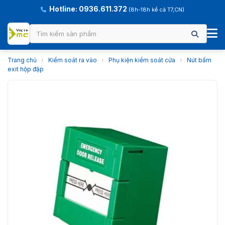
Hotline: 0936.611.372
(8h-18h kể cả T7,CN)
Trang chủ
›
Kiểm soát ra vào
›
Phụ kiện kiểm soát cửa
›
Nút bấm
exit hộp đập