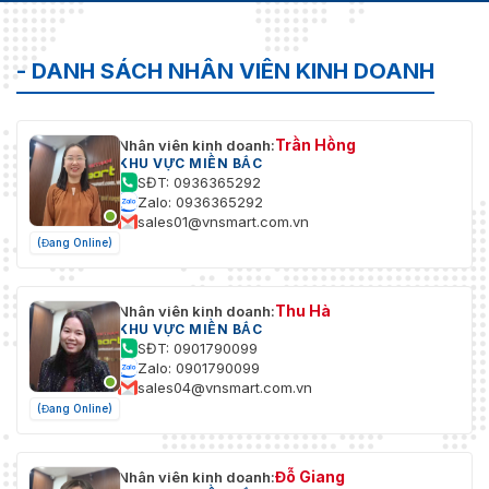
- DANH SÁCH NHÂN VIÊN KINH DOANH
Trần Hồng
Nhân viên kinh doanh:
KHU VỰC MIỀN BẮC
SĐT: 0936365292
Zalo: 0936365292
sales01@vnsmart.com.vn
(Đang Online)
Thu Hà
Nhân viên kinh doanh:
KHU VỰC MIỀN BẮC
SĐT: 0901790099
Zalo: 0901790099
sales04@vnsmart.com.vn
(Đang Online)
Đỗ Giang
Nhân viên kinh doanh: