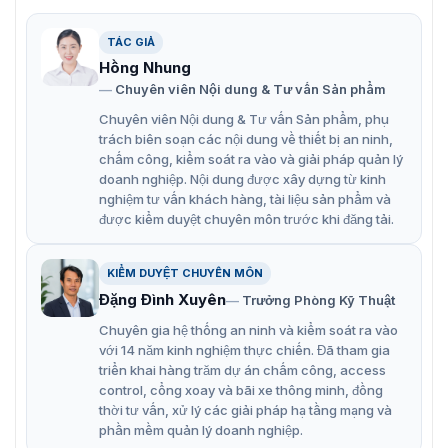
Sản phẩm được tin dùng nhờ những ưu điểm kỹ thuật
vượt trội, đảm bảo vận hành ổn định trong điều kiện tần
TÁC GIẢ
suất sử dụng cao:
Hồng Nhung
Chuyên viên Nội dung & Tư vấn Sản phẩm
Nút nhấn mở cửa kim loại cao cấp, thiết kế chắc
Chuyên viên Nội dung & Tư vấn Sản phẩm, phụ
chắn, độ bền cao.
trách biên soạn các nội dung về thiết bị an ninh,
Kết cấu inox kết hợp hợp kim kẽm mạ crom, chống ăn
chấm công, kiểm soát ra vào và giải pháp quản lý
mòn và tăng tuổi thọ.
doanh nghiệp. Nội dung được xây dựng từ kinh
nghiệm tư vấn khách hàng, tài liệu sản phẩm và
Hỗ trợ nguồn tối đa 36VDC 3A, tương thích nhiều hệ
được kiểm duyệt chuyên môn trước khi đăng tải.
thống khóa điện.
Tích hợp ngõ ra NO NC COM, dễ dàng kết nối kiểm
KIỂM DUYỆT CHUYÊN MÔN
soát ra vào.
Đặng Đình Xuyên
Trưởng Phòng Kỹ Thuật
Độ bền 500.000 lần nhấn, đảm bảo vận hành ổn định
Chuyên gia hệ thống an ninh và kiểm soát ra vào
với 14 năm kinh nghiệm thực chiến. Đã tham gia
lâu dài.
triển khai hàng trăm dự án chấm công, access
Kích thước 86 × 50 × 44 mm, thiết kế gọn gàng, dễ
control, cổng xoay và bãi xe thông minh, đồng
thời tư vấn, xử lý các giải pháp hạ tầng mạng và
lắp đặt.
phần mềm quản lý doanh nghiệp.
Phù hợp tất cả các loại cửa, ứng dụng linh hoạt