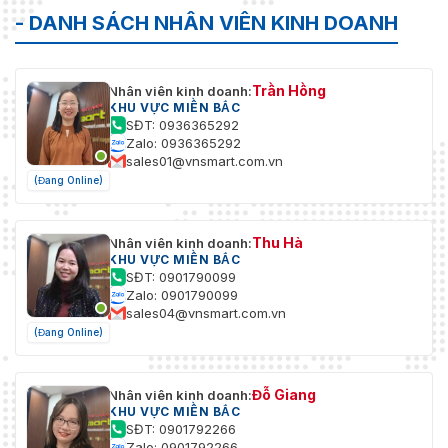
- DANH SÁCH NHÂN VIÊN KINH DOANH
Trần Hồng
Nhân viên kinh doanh:
KHU VỰC MIỀN BẮC
SĐT: 0936365292
Zalo: 0936365292
sales01@vnsmart.com.vn
(Đang Online)
Thu Hà
Nhân viên kinh doanh:
KHU VỰC MIỀN BẮC
SĐT: 0901790099
Zalo: 0901790099
sales04@vnsmart.com.vn
(Đang Online)
Đỗ Giang
Nhân viên kinh doanh:
KHU VỰC MIỀN BẮC
SĐT: 0901792266
Zalo: 0901792266