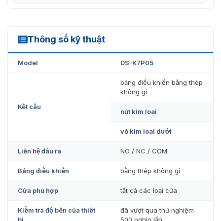
trong thực tế.
Trọng lượng nhẹ 0.14 kg, thuận tiện thi công và lắp
Thông số kỹ thuật
đặt.
DS-K7P05
Ứng dụng của nút bấm mở cửa khẩn
Model
DS-K7P05
cấp DS-K7P05
bảng điều khiển bằng thép
không gỉ
Nút exit thường được lắp đặt tại các lối thoát hiểm hoặc
Kết cấu
ứng dụng trong hệ thống kiểm soát cửa để mở cửa trong
nút kim loại
tình huống khẩn cấp. Thiết bị có thể lắp đặt được ở hầu
hết các bề mặt như thạch cao, gỗ, bê tông, thép.
vỏ kim loại dưới
Liên hệ đầu ra
NO / NC / COM
Bảng điều khiển
bằng thép không gỉ
Cửa phù hợp
tất cả các loại cửa
Kiểm tra độ bền của thiết
đã vượt qua thử nghiệm
bị
500 nghìn lần