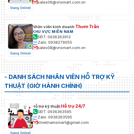
sales06@vnsmart.com.vn
(Đang Online)
Thơm Trần
Nhân viên kinh doanh:
KHU VỰC MIỀN NAM
SĐT: 0936363913
Zalo: 0938279055
sales08@vnsmart.com.vn
(Đang Online)
- DANH SÁCH NHÂN VIÊN HỖ TRỢ KỸ
THUẬT (GIỜ HÀNH CHÍNH)
Hỗ trợ 24/7
Hỗ trợ kỹ thuật:
SĐT: 0936363595
Zalo: 0936363595
ktvietnamsmart@gmail.com
(Đang Online)