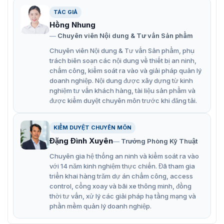
TÁC GIẢ
Đặc điểm chính ống kính Hikvision
Hồng Nhung
Chuyên viên Nội dung & Tư vấn Sản phẩm
HV3816P-8MPIR
Chuyên viên Nội dung & Tư vấn Sản phẩm, phụ
Ống kính HV3816P-8MPIR là một trong những sản phẩm
trách biên soạn các nội dung về thiết bị an ninh,
nổi bật của Hikvision, được thiết kế đặc biệt để đáp ứng
chấm công, kiểm soát ra vào và giải pháp quản lý
nhu cầu ngày càng cao về chất lượng hình ảnh trong
doanh nghiệp. Nội dung được xây dựng từ kinh
các hệ thống camera giám sát hiện đại.
nghiệm tư vấn khách hàng, tài liệu sản phẩm và
được kiểm duyệt chuyên môn trước khi đăng tải.
Độ phân giải 8MP: Cho phép ghi hình chất lượng 4K,
đảm bảo hình ảnh chi tiết, sắc nét ngay cả khi phóng
KIỂM DUYỆT CHUYÊN MÔN
to.
Đặng Đình Xuyên
Trưởng Phòng Kỹ Thuật
Công nghệ P-Iris: Tự động điều chỉnh khẩu độ để tối
Chuyên gia hệ thống an ninh và kiểm soát ra vào
ưu hóa độ sâu trường ảnh và độ tương phản, mang
với 14 năm kinh nghiệm thực chiến. Đã tham gia
đến hình ảnh rõ nét trong mọi điều kiện ánh sáng.
triển khai hàng trăm dự án chấm công, access
control, cổng xoay và bãi xe thông minh, đồng
Khoảng cách tiêu cự linh hoạt: 3.8-16mm, cho phép
thời tư vấn, xử lý các giải pháp hạ tầng mạng và
điều chỉnh góc nhìn phù hợp với từng không gian lắp
phần mềm quản lý doanh nghiệp.
đặt.