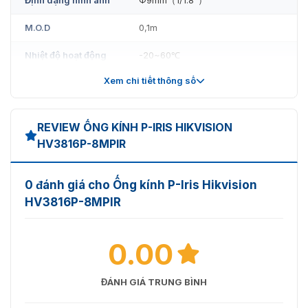
M.O.D
0,1m
Nhiệt độ hoạt động
-20~60℃
Xem chi tiết thông số
Điều khiển
Mống mắt
DC tự động Iris
REVIEW ỐNG KÍNH P-IRIS HIKVISION
Tập trung
Thủ công
HV3816P-8MPIR
Phóng
Thủ công
0 đánh giá cho Ống kính P-Iris Hikvision
Trường nhìn
HV3816P-8MPIR
1/1.8":45.2°～13.8° 1/2":41.7°～
Đường chéo
12.8°
0.00
1/1.8":99,8°～27,1° 1/2":100,8°～
Nằm ngang
27,3°
ĐÁNH GIÁ TRUNG BÌNH
1/1.8":74,7°～20,4° 1/2":62,6°～
Thẳng đứng