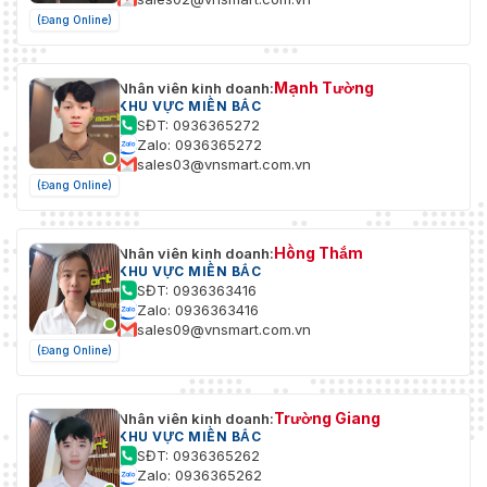
(Đang Online)
Mạnh Tường
Nhân viên kinh doanh:
KHU VỰC MIỀN BẮC
SĐT: 0936365272
Zalo: 0936365272
sales03@vnsmart.com.vn
(Đang Online)
Hồng Thắm
Nhân viên kinh doanh:
KHU VỰC MIỀN BẮC
SĐT: 0936363416
Zalo: 0936363416
sales09@vnsmart.com.vn
(Đang Online)
Trường Giang
Nhân viên kinh doanh:
KHU VỰC MIỀN BẮC
SĐT: 0936365262
Zalo: 0936365262