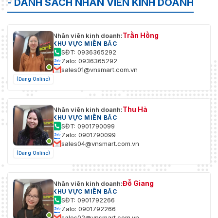
- DANH SÁCH NHÂN VIÊN KINH DOANH
Trần Hồng
Nhân viên kinh doanh:
KHU VỰC MIỀN BẮC
SĐT: 0936365292
Zalo: 0936365292
sales01@vnsmart.com.vn
(Đang Online)
Thu Hà
Nhân viên kinh doanh:
KHU VỰC MIỀN BẮC
SĐT: 0901790099
Zalo: 0901790099
sales04@vnsmart.com.vn
(Đang Online)
Đỗ Giang
Nhân viên kinh doanh:
KHU VỰC MIỀN BẮC
SĐT: 0901792266
Zalo: 0901792266
sales02@vnsmart.com.vn