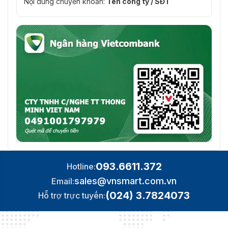
Nội dung chuyển khoản:
Tên công ty / SĐT
093.6611.372
Hotline:
sales@vnsmart.com.vn
Email:
(024) 3.7824073
Hỗ trợ trực tuyến: