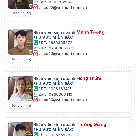
Zalo: 0901792266
sales02@vnsmart.com.vn
(Đang Online)
Mạnh Tường
Nhân viên kinh doanh:
KHU VỰC MIỀN BẮC
SĐT: 0936365272
Zalo: 0936365272
sales03@vnsmart.com.vn
(Đang Online)
Hồng Thắm
Nhân viên kinh doanh:
KHU VỰC MIỀN BẮC
SĐT: 0936363416
Zalo: 0936363416
sales09@vnsmart.com.vn
(Đang Online)
Trường Giang
Nhân viên kinh doanh:
KHU VỰC MIỀN BẮC
SĐT: 0936365262