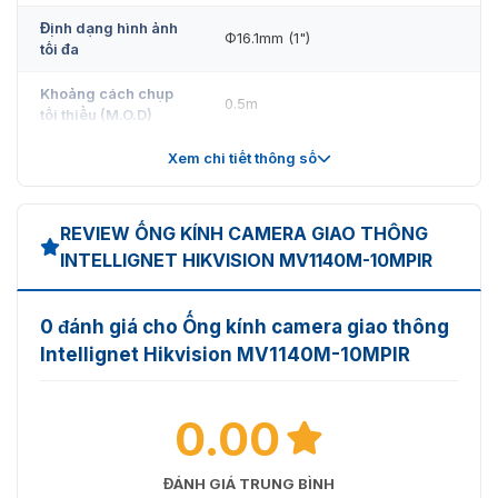
Định dạng hình ảnh
Φ16.1mm (1")
tối đa
Khoảng cách chụp
0.5m
tối thiểu (M.O.D)
Xem chi tiết thông số
Nhiệt độ hoạt động
-20~60℃
Điều khiển khẩu độ
Thủ công
REVIEW ỐNG KÍNH CAMERA GIAO THÔNG
Điều khiển lấy nét
Thủ công
INTELLIGNET HIKVISION MV1140M-10MPIR
Điều khiển phóng
Thủ công
to
0 đánh giá cho Ống kính camera giao thông
Intellignet Hikvision MV1140M-10MPIR
Góc nhìn chéo
1": 70°～26.8°
Góc nhìn ngang
1": 62°～23.6°
0.00
Góc nhìn dọc
1": 32.2°～12.2°
ĐÁNH GIÁ TRUNG BÌNH