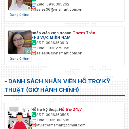
Zalo: 0936365262
sales06@vnsmart.com.vn
(Đang Online)
Thơm Trần
Nhân viên kinh doanh:
KHU VỰC MIỀN NAM
SĐT: 0936363913
Zalo: 0938279055
sales08@vnsmart.com.vn
(Đang Online)
- DANH SÁCH NHÂN VIÊN HỖ TRỢ KỸ
THUẬT (GIỜ HÀNH CHÍNH)
Hỗ trợ 24/7
Hỗ trợ kỹ thuật:
SĐT: 0936363595
Zalo: 0936363595
ktvietnamsmart@gmail.com