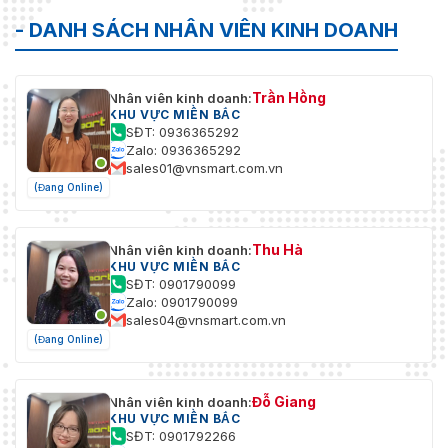
- DANH SÁCH NHÂN VIÊN KINH DOANH
Trần Hồng
Nhân viên kinh doanh:
KHU VỰC MIỀN BẮC
SĐT: 0936365292
Zalo: 0936365292
sales01@vnsmart.com.vn
(Đang Online)
Thu Hà
Nhân viên kinh doanh:
KHU VỰC MIỀN BẮC
SĐT: 0901790099
Zalo: 0901790099
sales04@vnsmart.com.vn
(Đang Online)
Đỗ Giang
Nhân viên kinh doanh:
KHU VỰC MIỀN BẮC
SĐT: 0901792266