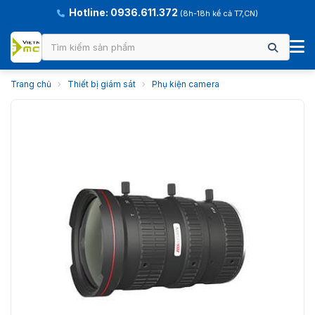
Hotline: 0936.611.372
(8h-18h kể cả T7,CN)
Trang chủ
›
Thiết bị giám sát
›
Phụ kiện camera