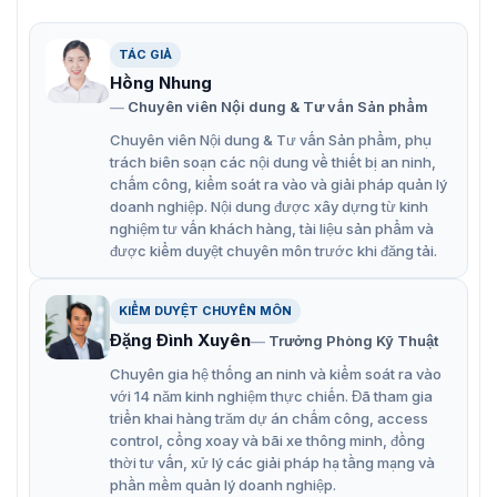
Ống kính camera giao thông Intellignet Hikvision MV1140M-
TÁC GIẢ
10MPIR
Hồng Nhung
Chuyên viên Nội dung & Tư vấn Sản phẩm
Đặc tính kỹ thuật của ống kính
Chuyên viên Nội dung & Tư vấn Sản phẩm, phụ
MV1140M-10MPIR
trách biên soạn các nội dung về thiết bị an ninh,
chấm công, kiểm soát ra vào và giải pháp quản lý
Độ phân giải 10 MP.
doanh nghiệp. Nội dung được xây dựng từ kinh
nghiệm tư vấn khách hàng, tài liệu sản phẩm và
Kích thước Φ73*110.15mm.
được kiểm duyệt chuyên môn trước khi đăng tải.
Tiêu cự linh hoạt từ 11 – 40mm.
Khẩu độ điều chỉnh thủ công.
KIỂM DUYỆT CHUYÊN MÔN
Đặng Đình Xuyên
Trưởng Phòng Kỹ Thuật
Gắn CS-Mount dễ dàng lắp đặt và tương thích với
nhiều loại camera.
Chuyên gia hệ thống an ninh và kiểm soát ra vào
với 14 năm kinh nghiệm thực chiến. Đã tham gia
Tính năng hồng ngoại (IR) cho phép ghi hình trong
triển khai hàng trăm dự án chấm công, access
điều kiện ánh sáng yếu.
control, cổng xoay và bãi xe thông minh, đồng
thời tư vấn, xử lý các giải pháp hạ tầng mạng và
Góc nhìn chéo lên tới 70°, cho phép quan sát một
phần mềm quản lý doanh nghiệp.