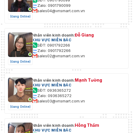
SĐT: 0901790099
Zalo: 0901790099
sales04@vnsmart.com.vn
(Đang Online)
Đỗ Giang
Nhân viên kinh doanh:
KHU VỰC MIỀN BẮC
SĐT: 0901792266
Zalo: 0901792266
sales02@vnsmart.com.vn
(Đang Online)
Mạnh Tường
Nhân viên kinh doanh:
KHU VỰC MIỀN BẮC
SĐT: 0936365272
Zalo: 0936365272
sales03@vnsmart.com.vn
(Đang Online)
Hồng Thắm
Nhân viên kinh doanh:
KHU VỰC MIỀN BẮC