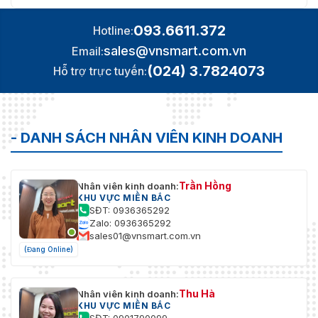
093.6611.372
Hotline:
sales@vnsmart.com.vn
Email:
(024) 3.7824073
Hỗ trợ trực tuyến:
- DANH SÁCH NHÂN VIÊN KINH DOANH
Trần Hồng
Nhân viên kinh doanh:
KHU VỰC MIỀN BẮC
SĐT: 0936365292
Zalo: 0936365292
sales01@vnsmart.com.vn
(Đang Online)
Thu Hà
Nhân viên kinh doanh:
KHU VỰC MIỀN BẮC