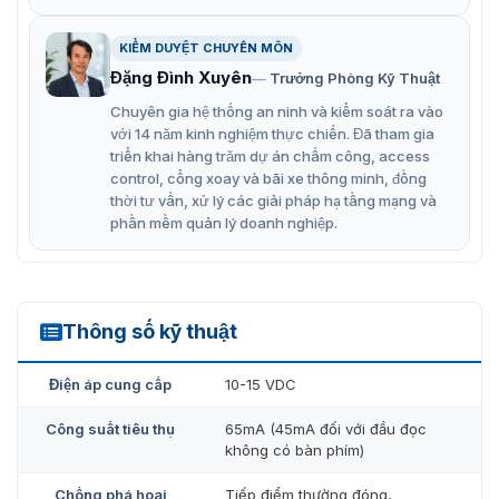
PRT12EM-G-BC
KIỂM DUYỆT CHUYÊN MÔN
Đầu đọc thẻ không tiếp xúc chuẩn EM 125KHz
Đặng Đình Xuyên
Trưởng Phòng Kỹ Thuật
Lắp đặt trong nhà hoặc ngoài trời
Chuyên gia hệ thống an ninh và kiểm soát ra vào
Có bàn phím, màu xám sẫm
với 14 năm kinh nghiệm thực chiến. Đã tham gia
triển khai hàng trăm dự án chấm công, access
Chuẩn giao tiếp Wiegand 26-66bit, Magstripe (Clock
control, cổng xoay và bãi xe thông minh, đồng
and data), RS232, RACS (Roger)
thời tư vấn, xử lý các giải pháp hạ tầng mạng và
phần mềm quản lý doanh nghiệp.
Hoạt động Online (kết nối bộ điều khiển PRxx) hoặc
hoạt động Offline
Quản lý 120 Users, lưu trữ 3.000 sự kiện
Có khả năng kết nối đầu đọc thẻ phụ
Thông số kỹ thuật
PRT12EM-G-BC
Các thiết tùy chọn khác ( nếu có )
Điện áp cung cấp
10-15 VDC
Nguồn dự phòng
Công suất tiêu thụ
65mA (45mA đối với đầu đọc
không có bàn phím)
Bộ nối nguồn
Chống phá hoại
Tiếp điểm thường đóng,
Vật tư phụ công nghệ khác