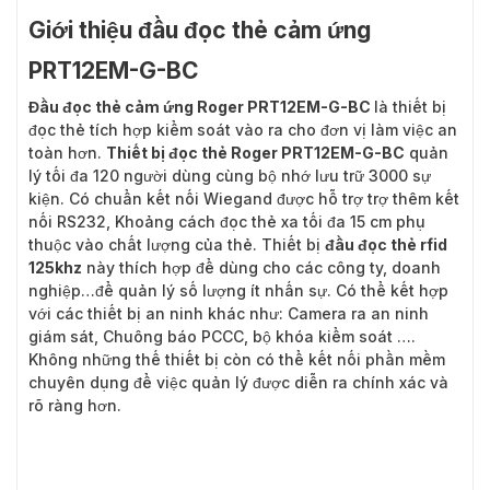
Giới thiệu đầu đọc thẻ cảm ứng
PRT12EM-G-BC
Đầu đọc thẻ cảm ứng Roger PRT12EM-G-BC
là thiết bị
đọc thẻ tích hợp kiểm soát vào ra cho đơn vị làm việc an
toàn hơn.
Thiết bị đọc thẻ Roger PRT12EM-G-BC
quản
lý tối đa 120 người dùng cùng bộ nhớ lưu trữ 3000 sự
kiện. Có chuẩn kết nối Wiegand được hỗ trợ trợ thêm kết
nối RS232, Khoảng cách đọc thẻ xa tối đa 15 cm phụ
thuộc vào chất lượng của thẻ. Thiết bị
đầu đọc thẻ rfid
125khz
này thích hợp để dùng cho các công ty, doanh
nghiệp…để quản lý số lượng ít nhấn sự. Có thể kết hợp
với các thiết bị an ninh khác như: Camera ra an ninh
giám sát, Chuông báo PCCC, bộ khóa kiểm soát ….
Không những thế thiết bị còn có thể kết nối phần mềm
chuyên dụng để việc quản lý được diễn ra chính xác và
rõ ràng hơn.