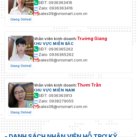
SĐT: 0936363416
Zalo: 0936363416
sales09@vnsmart.com.vn
(Đang Online)
Trường Giang
Nhân viên kinh doanh:
KHU VỰC MIỀN BẮC
SĐT: 0936365262
Zalo: 0936365262
sales06@vnsmart.com.vn
(Đang Online)
Thơm Trần
Nhân viên kinh doanh:
KHU VỰC MIỀN NAM
SĐT: 0936363913
Zalo: 0938279055
sales08@vnsmart.com.vn
(Đang Online)
- DANH SÁCH NHÂN VIÊN HỖ TRỢ KỸ