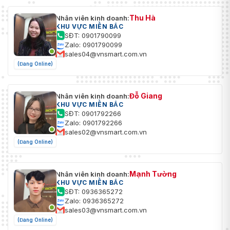
Thu Hà
Nhân viên kinh doanh:
KHU VỰC MIỀN BẮC
SĐT: 0901790099
Zalo: 0901790099
sales04@vnsmart.com.vn
(Đang Online)
Đỗ Giang
Nhân viên kinh doanh:
KHU VỰC MIỀN BẮC
SĐT: 0901792266
Zalo: 0901792266
sales02@vnsmart.com.vn
(Đang Online)
Mạnh Tường
Nhân viên kinh doanh:
KHU VỰC MIỀN BẮC
SĐT: 0936365272
Zalo: 0936365272
sales03@vnsmart.com.vn
(Đang Online)