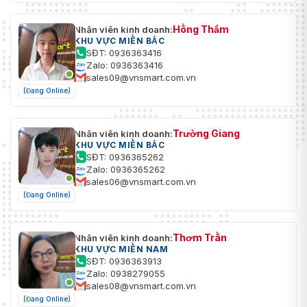
Hồng Thắm
Nhân viên kinh doanh:
KHU VỰC MIỀN BẮC
SĐT: 0936363416
Zalo: 0936363416
sales09@vnsmart.com.vn
(Đang Online)
Trường Giang
Nhân viên kinh doanh:
KHU VỰC MIỀN BẮC
SĐT: 0936365262
Zalo: 0936365262
sales06@vnsmart.com.vn
(Đang Online)
Thơm Trần
Nhân viên kinh doanh:
KHU VỰC MIỀN NAM
SĐT: 0936363913
Zalo: 0938279055
sales08@vnsmart.com.vn
(Đang Online)