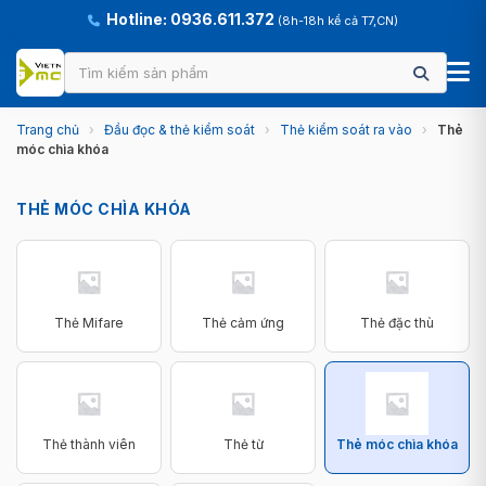
Hotline: 0936.611.372
(8h-18h kể cả T7,CN)
Trang chủ
›
Đầu đọc & thẻ kiểm soát
›
Thẻ kiểm soát ra vào
›
Thẻ
móc chìa khóa
THẺ MÓC CHÌA KHÓA
Thẻ Mifare
Thẻ cảm ứng
Thẻ đặc thù
Thẻ thành viên
Thẻ từ
Thẻ móc chìa khóa