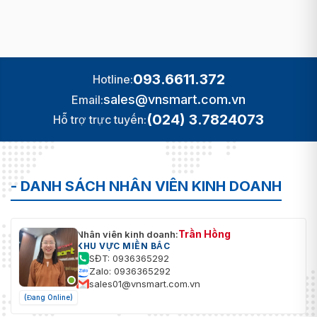
093.6611.372
Hotline:
sales@vnsmart.com.vn
Email:
(024) 3.7824073
Hỗ trợ trực tuyến:
- DANH SÁCH NHÂN VIÊN KINH DOANH
Trần Hồng
Nhân viên kinh doanh:
KHU VỰC MIỀN BẮC
SĐT: 0936365292
Zalo: 0936365292
sales01@vnsmart.com.vn
(Đang Online)