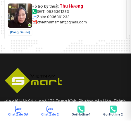
Thu Hương
Hỗ trợ kỹ thuật:
SĐT: 0936361233
Zalo: 0936361233
ktvietnamsmart@gmail.com
(Đang Online)
Địa chỉ HN:
Số 4, ngõ 173 Trung Kính, Phường Yên Hòa, Thành
phố Hà Nội
Chat Zalo OA
Chat Zalo 2
Gọi Hotline 1
Gọi Hotline 2
Địa chỉ HCM:
26/2 Đường 702 Hồng Bàng, Phường Minh
Phụng, Thành phố Hồ Chí Minh