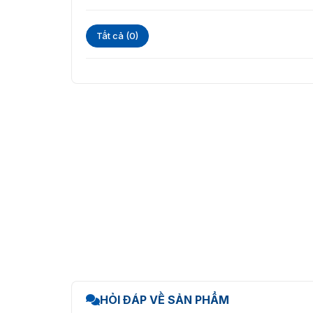
Chấm công và chức năng hỗ trợ nhiều loại
Tất cả (0)
HỎI ĐÁP VỀ SẢN PHẨM