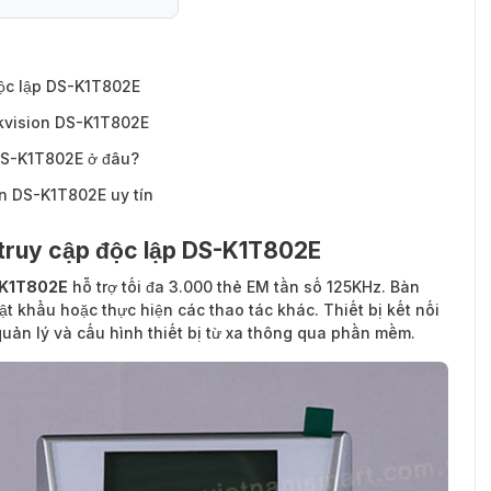
độc lập DS-K1T802E
Hikvision DS-K1T802E
 DS-K1T802E ở đâu?
on DS-K1T802E uy tín
t truy cập độc lập DS-K1T802E
S-K1T802E
hỗ trợ tối đa 3.000 thẻ EM tần số 125KHz. Bàn
 khẩu hoặc thực hiện các thao tác khác. Thiết bị kết nối
quản lý và cấu hình thiết bị từ xa thông qua phần mềm.