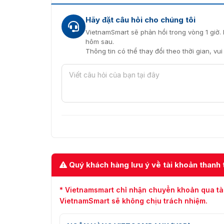
Hãy đặt câu hỏi cho chúng tôi
VietnamSmart sẽ phản hồi trong vòng 1 giờ. 
hôm sau.
Máy kiểm soát truy
Thông tin có thể thay đổi theo thời gian, vu
Bạn có thể tìm hiểu thêm về model
DS-K1T80
Lắp đặt máy kiểm soát truy cập
DS-K1T802E là một giải pháp linh hoạt, có thể
cho không gian của bạn.
Cửa ra vào chính, cửa ra vào các phòng b
Lối đi vào các tòa nhà, khu vực sản xuất.
Quý khách hàng lưu ý về tài khoản thanh 
Cổng rào kiểm soát phương tiện và người 
Thang máy để kiểm soát truy cập vào các 
* Vietnamsmart chỉ nhận chuyển khoản qua tà
VietnamSmart sẽ không chịu trách nhiệm.