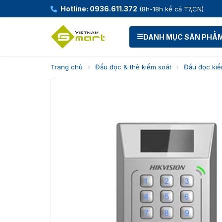
Hotline: 0936.611.372
(8h-18h kể cả T7,CN)
DANH MỤC SẢN PHẨ
Trang chủ
›
Đầu đọc & thẻ kiểm soát
›
Đầu đọc kiể