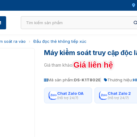
M
m soát ra vào
›
Đầu đọc thẻ không tiếp xúc
Máy kiểm soát truy cập độc 
Giá liên hệ
Giá tham khảo:
Mã sản phẩm:
DS-K1T802E
Thương hiệu:
H
Chat Zalo OA
Chat Zalo 2
(Hỗ trợ 24/7)
(Hỗ trợ 24/7)