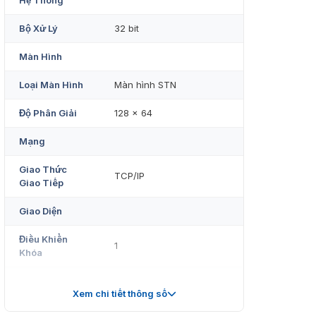
Hệ Thống
Bộ Xử Lý
32 bit
Màn Hình
Loại Màn Hình
Màn hình STN
Độ Phân Giải
128 × 64
Mạng
Giao Thức
TCP/IP
Giao Tiếp
Giao Diện
Điều Khiển
1
Khóa
Nút Thoát
1
Xem chi tiết thông số
Đầu Vào Cảm
1