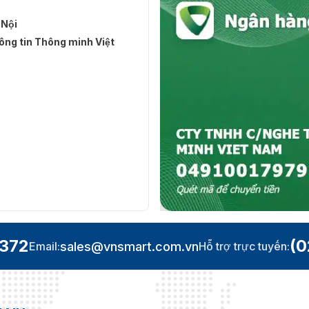
 Nội
ng tin Thông minh Việt
.372
(0
sales@vnsmart.com.vn
Email:
Hỗ trợ trực tuyến:
 cập độc lập Hikvision DS-K1T802E