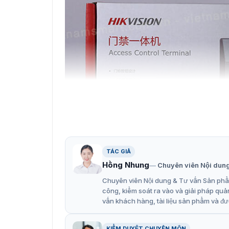
TÁC GIẢ
Hồng Nhung
Chuyên viên Nội dun
Chuyên viên Nội dung & Tư vấn Sản phẩm
Máy kiểm soát truy
công, kiểm soát ra vào và giải pháp quả
vấn khách hàng, tài liệu sản phẩm và đư
Màn hình DS-K1T802E được thiết kế cùng đèn l
thông báo được tích hợp trong đó. Bên cạnh 
dùng có cách giải quyết và xử lý tốt nhất.
KIỂM DUYỆT CHUYÊN MÔN