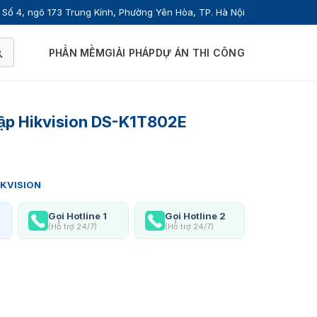
Số 4, ngõ 173 Trung Kính, Phường Yên Hòa, TP. Hà Nội
PHẦN MỀM
GIẢI PHÁP
DỰ ÁN THI CÔNG
lập Hikvision DS-K1T802E
IKVISION
Gọi Hotline 1
Gọi Hotline 2
(Hỗ trợ 24/7)
(Hỗ trợ 24/7)