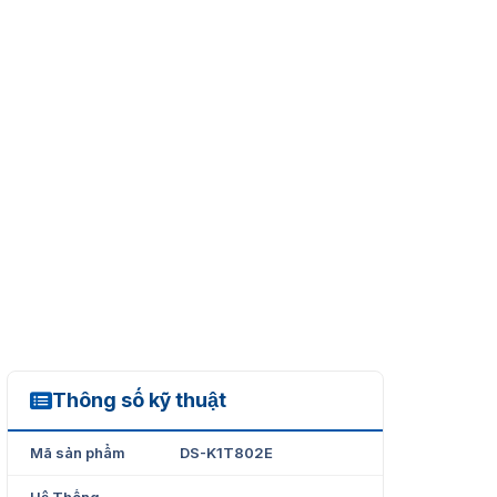
Thông số kỹ thuật
DS-K1T802E
Mã sản phẩm
DS-K1T802E