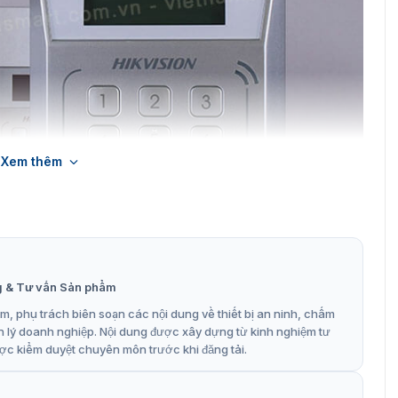
Xem thêm
g & Tư vấn Sản phẩm
, phụ trách biên soạn các nội dung về thiết bị an ninh, chấm
 cập độc lập Hikvision DS-K1T802E
n lý doanh nghiệp. Nội dung được xây dựng từ kinh nghiệm tư
ợc kiểm duyệt chuyên môn trước khi đăng tải.
ed giúp hiển thị thông tin xác nhận đọc thẻ với âm thanh
đó là các chức năng cảnh bảo, báo động khác để người