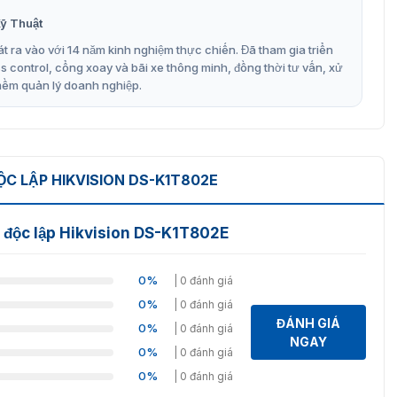
ỹ Thuật
át vào ra Hikvision DS-K1T802E
t ra vào với 14 năm kinh nghiệm thực chiến. Đã tham gia triển
ý và kiểm soát việc ra vào của người dùng một cách hiệu
control, cổng xoay và bãi xe thông minh, đồng thời tư vấn, xử
 sản phẩm này là lựa chọn lý tưởng cho các doanh nghiệp,
mềm quản lý doanh nghiệp.
 an ninh.
 kiện.
C LẬP HIKVISION DS-K1T802E
.
nh báo khi nhập sai mật khẩu/thẻ.
p độc lập Hikvision DS-K1T802E
hời gian, ngày tháng và tuần.
u mật khẩu không bị hạn chế lịch trình.
0%
| 0 đánh giá
0%
| 0 đánh giá
 sách đen, duress.
ĐÁNH GIÁ
0%
| 0 đánh giá
lực mở cửa, hết thời gian mở cửa.
NGAY
0%
| 0 đánh giá
ơ quan giám sát.
0%
| 0 đánh giá