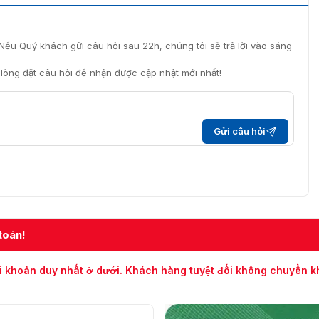
Nếu Quý khách gửi câu hỏi sau 22h, chúng tôi sẽ trả lời vào sáng
 cập độc lập Hikvision DS-K1T802E
i lòng đặt câu hỏi để nhận được cập nhật mới nhất!
2M
, một phiên bản nâng cấp của DS-K1T802E.
 Hikvision DS-K1T802E ở đâu?
Gửi câu hỏi
 được lắp đặt ở nhiều vị trí khác nhau để đảm bảo an ninh
an, cửa ra vào khu vực hạn chế.
toán!
ra vào.
tầng khác nhau của tòa nhà.
i khoản duy nhất ở dưới. Khách hàng tuyệt đối không chuyển 