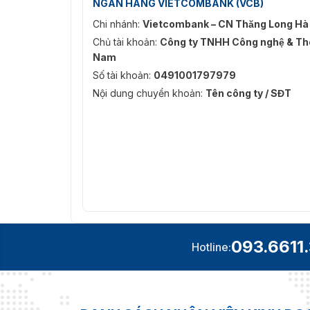
NGÂN HÀNG VIETCOMBANK (VCB)
Chi nhánh:
Vietcombank – CN Thăng Long Hà
Chủ tài khoản:
Công ty TNHH Công nghệ & Thô
Nam
Số tài khoản:
0491001797979
Nội dung chuyển khoản:
Tên công ty / SĐT
093.6611
Hotline:
Máy kiểm soát truy