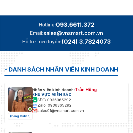
093.6611.372
Hotline:
sales@vnsmart.com.vn
Email:
(024) 3.7824073
Hỗ trợ trực tuyến:
- DANH SÁCH NHÂN VIÊN KINH DOANH
Trần Hồng
Nhân viên kinh doanh:
KHU VỰC MIỀN BẮC
SĐT: 0936365292
Zalo: 0936365292
sales01@vnsmart.com.vn
(Đang Online)