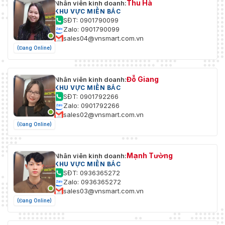
Thu Hà
Nhân viên kinh doanh:
KHU VỰC MIỀN BẮC
SĐT: 0901790099
Zalo: 0901790099
sales04@vnsmart.com.vn
(Đang Online)
Đỗ Giang
Nhân viên kinh doanh:
KHU VỰC MIỀN BẮC
SĐT: 0901792266
Zalo: 0901792266
sales02@vnsmart.com.vn
(Đang Online)
Mạnh Tường
Nhân viên kinh doanh:
KHU VỰC MIỀN BẮC
SĐT: 0936365272
Zalo: 0936365272
sales03@vnsmart.com.vn
(Đang Online)