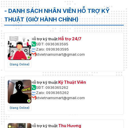
- DANH SÁCH NHÂN VIÊN HỖ TRỢ KỸ
THUẬT (GIỜ HÀNH CHÍNH)
Hỗ trợ 24/7
Hỗ trợ kỹ thuật:
SĐT: 0936363595
Zalo: 0936363595
ktvietnamsmart@gmail.com
(Đang Online)
Kỹ Thuật Viên
Hỗ trợ kỹ thuật:
SĐT: 0936365262
Zalo: 0936365262
ktvietnamsmart@gmail.com
(Đang Online)
Thu Hương
Hỗ trợ kỹ thuật: