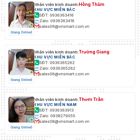
Hồng Thắm
Nhân viên kinh doanh:
KHU VỰC MIỀN BẮC
SĐT: 0936363416
Zalo: 0936363416
sales09@vnsmart.com.vn
(Đang Online)
Trường Giang
Nhân viên kinh doanh:
KHU VỰC MIỀN BẮC
SĐT: 0936365262
Zalo: 0936365262
sales06@vnsmart.com.vn
(Đang Online)
Thơm Trần
Nhân viên kinh doanh:
KHU VỰC MIỀN NAM
SĐT: 0936363913
Zalo: 0938279055
sales08@vnsmart.com.vn
(Đang Online)