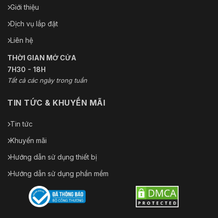
Giới thiệu
Cơ bản: 13 W
Tiêu thụ
Tối đa: 23 W
điện năng
Dịch vụ lắp đặt
(đèn chiếu sáng + đèn cảnh báo đỏ và xanh + l
Liên hệ
Môi
trường
THỜI GIAN MỞ CỬA
7H30 - 18H
Nhiệt độ
–40 °C đến +70 °C (–40 °F đến +158 °F)
Tất cả các ngày trong tuần
hoạt động
TIN TỨC & KHUYẾN MÃI
Độ ẩm
≤95%
hoạt động
Tin tức
Sự bảo vệ
IP66; Chống sét TVS 6000 V; bảo vệ chống xung
Khuyến mãi
Kết cấu
Hướng dẫn sử dụng thiết bị
Kích
Hướng dẫn sử dụng phần mềm
325,3 mm × Φ202,0 mm (12,81" × Φ7,95")
thước sản
phẩm
Trọng
4,6 kg (10,14 pound)