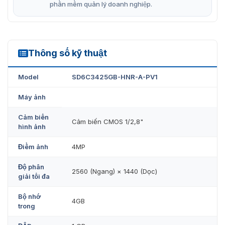
phần mềm quản lý doanh nghiệp.
Thông số kỹ thuật
SD6C3425GB-HNR-A-PV1
Model
SD6C3425GB-HNR-A-PV1
Máy ảnh
Cảm biến
Cảm biến CMOS 1/2,8"
hình ảnh
Điểm ảnh
4MP
Độ phân
2560 (Ngang) × 1440 (Dọc)
giải tối đa
Bộ nhớ
4GB
trong