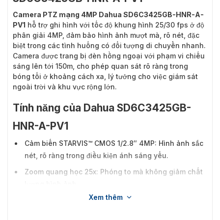
Camera PTZ mạng 4MP Dahua SD6C3425GB-HNR-A-
PV1
hỗ trợ ghi hình với tốc độ khung hình 25/30 fps ở độ
phân giải 4MP, đảm bảo hình ảnh mượt mà, rõ nét, đặc
biệt trong các tình huống có đối tượng di chuyển nhanh.
Camera được trang bị đèn hồng ngoại với phạm vi chiếu
sáng lên tới 150m, cho phép quan sát rõ ràng trong
bóng tối ở khoảng cách xa, lý tưởng cho việc giám sát
ngoài trời và khu vực rộng lớn.
Tính năng của Dahua SD6C3425GB-
HNR-A-PV1
Cảm biến STARVIS™ CMOS 1/2.8″ 4MP: Hình ảnh sắc
nét, rõ ràng trong điều kiện ánh sáng yếu.
Zoom quang học 25x: Phóng to mà không giảm chất
lượng hình ảnh.
Xem thêm
Công nghệ Starlight: Ghi hình màu rõ trong môi
trường thiếu sáng.