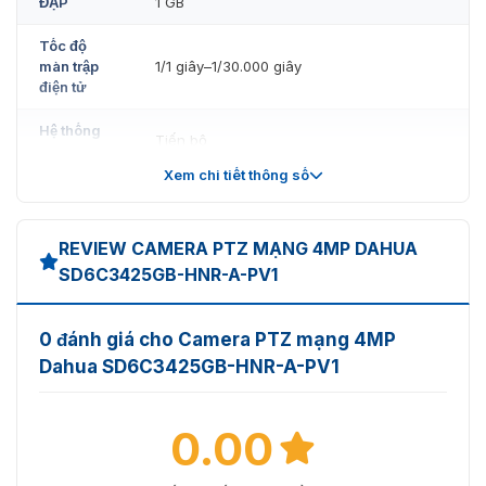
ĐẬP
1 GB
Tốc độ
màn trập
1/1 giây–1/30.000 giây
điện tử
Hệ thống
Tiến bộ
quét
Xem chi tiết thông số
Màu sắc: 0,005 lux@F1.6
Độ sáng
Đen trắng: 0,0005 lux@F1.6
tối thiểu
0 lux(Bật đèn IR)
REVIEW CAMERA PTZ MẠNG 4MP DAHUA
SD6C3425GB-HNR-A-PV1
Khoảng
cách
50 m (164,04 ft) (ánh sáng trắng)
chiếu
150 m (492,13 ft) (IR)
0 đánh giá cho Camera PTZ mạng 4MP
sáng
Dahua SD6C3425GB-HNR-A-PV1
Điều
khiển
bật/tắt đèn
Zoom Prio; Thủ công; Smart IR; Tắt
0.00
chiếu
sáng