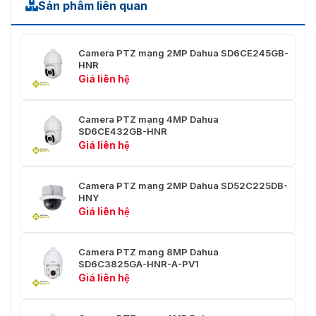
Sản phẩm liên quan
Khoảng
cách lấy
0,1 m–1,5 m (0,33 ft–4,92 ft)
nét gần
Camera PTZ mạng 2MP Dahua SD6CE245GB-
HNR
Kiểm soát
Giá liên hệ
Xe hơi; thủ công
mống mắt
Camera PTZ mạng 4MP Dahua
Phát hiện
SD6CE432GB-HNR
Giá liên hệ
Khoảng
cách DORI
2.500 m (8202,10 ft)
Camera PTZ mạng 2MP Dahua SD52C225DB-
HNY
Giá liên hệ
PTZ
Pan: 0° đến 360° vô tận
Phạm vi
Camera PTZ mạng 8MP Dahua
SD6C3825GA-HNR-A-PV1
Tilt: –20° đến +90°, tự động lật 180°
Pan/Tilt
Giá liên hệ
Tốc độ
Pan: 0°/giây–300°/giây
điều khiển
Nghiêng: 0°/giây–100°/giây