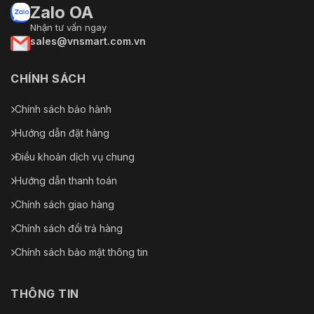
Zalo OA
Đầu vào
1 kênh
âm thanh
Nhận tư vấn ngay
sales@vnsmart.com.vn
Đầu ra âm
1 kênh
thanh
CHÍNH SÁCH
Liên kết
Chụp; ghi âm; gửi email; cài đặt trước; tham qu
báo động
Chính sách bảo hành
Hướng dẫn đặt hàng
Sự kiện
Phát hiện chuyển động/phá hoại; phát hiện âm tha
báo động
không gian bộ nhớ
Điều khoản dịch vụ chung
Báo động
Hướng dẫn thanh toán
2/1
I/O
Chính sách giao hàng
Vào/ra âm
1/1
Chính sách đổi trả hàng
thanh
Chính sách bảo mật thông tin
Quyền lực
24 VDC/2,5 A ± 25% (bao gồm)
Nguồn
THÔNG TIN
PoE+ (802.3at)
điện