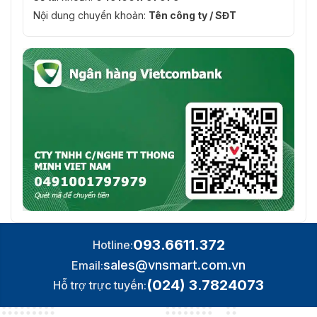
rời khỏi vị trí của họ hoặc một khu vực không có
Nội dung chuyển khoản:
Tên công ty / SĐT
Tự động
Đúng
theo dõi
SMD
SMD 4.0
cây
Sử dụng thuật toán học sâu và làm việc với các 
acupick
tìm kiếm qua các video trực tiếp và được ghi lại 
Tự động
Nó kích hoạt quy tắc IVS khi phát hiện mục tiêu v
tuần tra
Răn đe
chủ động
Cảnh báo
Đèn cảnh báo màu đỏ và xanh. Có thể cấu hình đ
093.6611.372
Hotline:
nhẹ
sales@vnsmart.com.vn
Email:
Cảnh báo
Báo động âm thanh tùy chỉnh
(024) 3.7824073
Hỗ trợ trực tuyến:
âm thanh
Băng hình