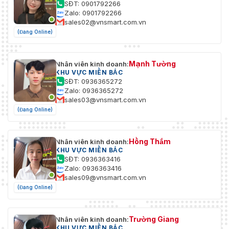
SĐT: 0901792266
Zalo: 0901792266
BLC
Đúng
sales02@vnsmart.com.vn
(Đang Online)
WDR
Đúng
HLC
Đúng
Mạnh Tường
Nhân viên kinh doanh:
KHU VỰC MIỀN BẮC
Cân bằng
SĐT: 0936365272
Tự động; trong nhà; ngoài trời; theo dõi; thủ cô
Zalo: 0936365272
trắng
sales03@vnsmart.com.vn
(Đang Online)
Kiểm soát
Xe hơi; thủ công
tăng
Hồng Thắm
Giảm
Nhân viên kinh doanh:
2DNR; 3D NR
KHU VỰC MIỀN BẮC
tiếng ồn
SĐT: 0936363416
Zalo: 0936363416
Phát hiện
sales09@vnsmart.com.vn
chuyển
Đúng
(Đang Online)
động
Khu vực
Trường Giang
Nhân viên kinh doanh:
quan tâm
Đúng
KHU VỰC MIỀN BẮC