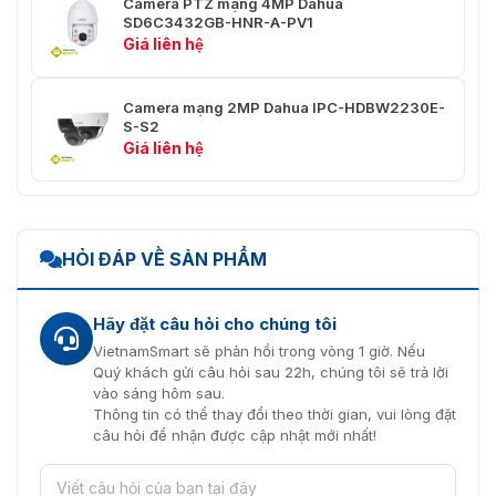
Camera PTZ mạng 4MP Dahua
thủ công
SD6C3432GB-HNR-A-PV1
Giá liên hệ
Tốc độ cài
Pan: 0°/giây–300°/giây
đặt trước
Nghiêng: 0°/giây–100°/giây
Camera mạng 2MP Dahua IPC-HDBW2230E-
Cài đặt
300
S-S2
trước
Giá liên hệ
Chuyến
8 (tối đa 32 cài đặt trước cho mỗi chuyến tham 
du lịch
Mẫu
5
HỎI ĐÁP VỀ SẢN PHẨM
Quét
5
Hãy đặt câu hỏi cho chúng tôi
Bộ nhớ tắt
Đúng
VietnamSmart sẽ phản hồi trong vòng 1 giờ. Nếu
nguồn
Quý khách gửi câu hỏi sau 22h, chúng tôi sẽ trả lời
vào sáng hôm sau.
Chuyển
Thông tin có thể thay đổi theo thời gian, vui lòng đặt
động
Mẫu; Cài đặt trước; Quét; Tour
câu hỏi để nhận được cập nhật mới nhất!
nhàn rỗi
Giao thức