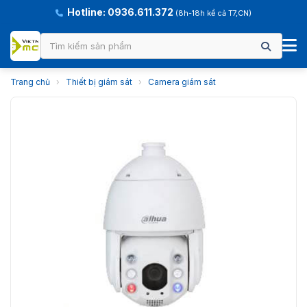
Hotline: 0936.611.372
(8h-18h kể cả T7,CN)
Trang chủ
›
Thiết bị giám sát
›
Camera giám sát