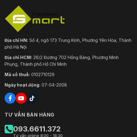
IE 9 và các phiên bản mới hơn
Trình
Chrome 41 và các phiên bản mới hơn
duyệt
Firefox 50 và các phiên bản mới hơn
Safari 10 và các phiên bản mới hơn
Phần
Địa chỉ HN:
Số 4, ngõ 173 Trung Kính, Phường Yên Hòa, Thành
mềm
DSS; DMSS
phố Hà Nội
quản lý
Địa chỉ HCM:
26/2 Đường 702 Hồng Bàng, Phường Minh
Khách
Phụng, Thành phố Hồ Chí Minh
hàng di
iOS; Android
Mã số thuế:
0102710129
động
Ngày hoạt động:
07-04-2008
Chứng
nhận
CE-EMC: EN 55032; EN 61000-3-3; EN 61000-3-2;
Chứng
CE-LVD: EN 62368-1
nhận
TƯ VẤN BÁN HÀNG
FCC: 47 CFR FCC Phần 15, Phần B, NSI C63.4
093.6611.372
Cảng
Tư vấn online 8:00 - 18:30