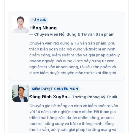
Tốc độ khung hình 25/30 fps@4MP: Chuyển động
mượt mà, chi tiết.
TÁC GIẢ
Hồng ngoại 150m: Quan sát đêm xa, rõ ràng.
Hồng Nhung
Bảo vệ chu vi: Cảnh báo khi có xâm nhập.
Chuyên viên Nội dung & Tư vấn Sản phẩm
Phát hiện khuôn mặt: Nhận diện và ghi lại khuôn mặt.
Chuyên viên Nội dung & Tư vấn Sản phẩm, phụ
trách biên soạn các nội dung về thiết bị an ninh,
Đèn cảnh báo màu: Đèn chiếu sáng đỏ và xanh cho
chấm công, kiểm soát ra vào và giải pháp quản lý
cảnh báo trực quan.
doanh nghiệp. Nội dung được xây dựng từ kinh
nghiệm tư vấn khách hàng, tài liệu sản phẩm và
Tự động theo dõi 3.0: Tự động theo dõi đối tượng di
được kiểm duyệt chuyên môn trước khi đăng tải.
chuyển.
KIỂM DUYỆT CHUYÊN MÔN
Đặng Đình Xuyên
Trưởng Phòng Kỹ Thuật
Chuyên gia hệ thống an ninh và kiểm soát ra vào
với 14 năm kinh nghiệm thực chiến. Đã tham gia
triển khai hàng trăm dự án chấm công, access
control, cổng xoay và bãi xe thông minh, đồng
thời tư vấn, xử lý các giải pháp hạ tầng mạng và