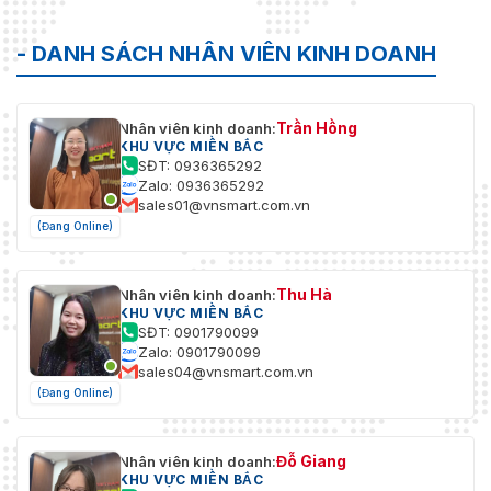
H.264H;H.264B;Thông minh H.265+;H.264;H.265
Nén Video
- DANH SÁCH NHÂN VIÊN KINH DOANH
Khả năng
phát trực
3 luồng
tuyến
Trần Hồng
Nhân viên kinh doanh:
KHU VỰC MIỀN BẮC
SĐT: 0936365292
Nghị
4M (2560 x 1440); 3M (2048 x 1536); 3M (2304 x 
Zalo: 0936365292
quyết
(640 x 480); CIF (352 x 288/352 x 240)
sales01@vnsmart.com.vn
(Đang Online)
Tốc độ
Luồng chính: 4M/3M/1080p/1.3M/720p@ (1–25/30
khung
Luồng phụ 1: D1/VGA/CIF@ (1–25/30 fps)
hình
Luồng phụ 2: 1080p/1.3M/720p@ (1–25/30 fps)
Thu Hà
Nhân viên kinh doanh:
video
KHU VỰC MIỀN BẮC
SĐT: 0901790099
Kiểm soát
CBR/VBR
Zalo: 0901790099
tốc độ bit
sales04@vnsmart.com.vn
(Đang Online)
Tốc độ bit
H264: 96 kbps–14848 kbps
video
H265: 38 kbps–8960 kbps
Đỗ Giang
Nhân viên kinh doanh:
Ngày/
Tự động (ICR)/Màu/Đen trắng
KHU VỰC MIỀN BẮC
Đêm