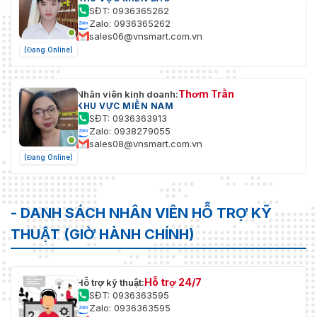
(RoI)
SĐT: 0936365262
Zalo: 0936365262
Ổn định
sales06@vnsmart.com.vn
Điện tử (EIS)
hình ảnh
(Đang Online)
Làm mờ
Điện tử
sương
Thơm Trần
Nhân viên kinh doanh:
KHU VỰC MIỀN NAM
Thu
SĐT: 0936363913
phóng kỹ
16×
Zalo: 0938279055
thuật số
sales08@vnsmart.com.vn
(Đang Online)
Xoay hình
180°
ảnh
- DANH SÁCH NHÂN VIÊN HỖ TRỢ KỸ
Che giấu
Có thể thiết lập tối đa 24 vùng, với tối đa 8 vù
sự riêng
có nhiều màu sắc
THUẬT (GIỜ HÀNH CHÍNH)
tư
Tỷ lệ S/N
≥55dB
Hỗ trợ 24/7
Hỗ trợ kỹ thuật:
Âm thanh
SĐT: 0936363595
Zalo: 0936363595