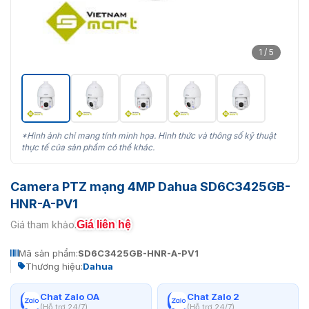
1 / 5
*Hình ảnh chỉ mang tính minh họa. Hình thức và thông số kỹ thuật
thực tế của sản phẩm có thể khác.
Camera PTZ mạng 4MP Dahua SD6C3425GB-
HNR-A-PV1
Giá liên hệ
Giá tham khảo:
Mã sản phẩm:
SD6C3425GB-HNR-A-PV1
Thương hiệu:
Dahua
Chat Zalo OA
Chat Zalo 2
(Hỗ trợ 24/7)
(Hỗ trợ 24/7)