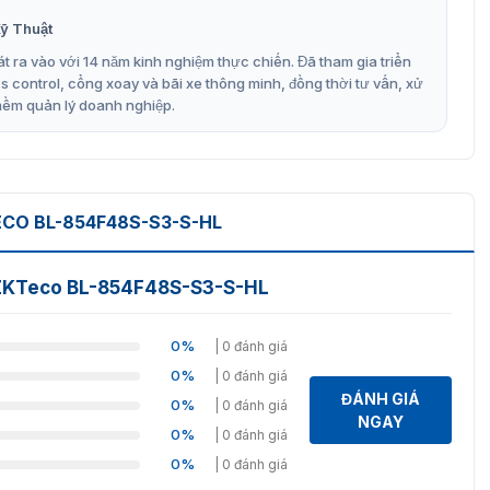
ỹ Thuật
t ra vào với 14 năm kinh nghiệm thực chiến. Đã tham gia triển
control, cổng xoay và bãi xe thông minh, đồng thời tư vấn, xử
mềm quản lý doanh nghiệp.
ECO BL-854F48S-S3-S-HL
P ZKTeco BL-854F48S-S3-S-HL
0%
| 0 đánh giá
0%
| 0 đánh giá
ĐÁNH GIÁ
0%
| 0 đánh giá
NGAY
0%
| 0 đánh giá
0%
| 0 đánh giá