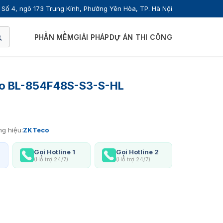
Số 4, ngõ 173 Trung Kính, Phường Yên Hòa, TP. Hà Nội
PHẦN MỀM
GIẢI PHÁP
DỰ ÁN THI CÔNG
co BL-854F48S-S3-S-HL
g hiệu:
ZKTeco
Gọi Hotline 1
Gọi Hotline 2
(Hỗ trợ 24/7)
(Hỗ trợ 24/7)