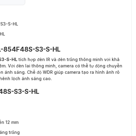
-S3-S-HL
-HL
BL-854F48S-S3-S-HL
S3-S-HL
tích hợp đèn IR và đèn trắng thông minh với khả
êm. Với đèn lai thông minh, camera có thể tự động chuyển
iện ánh sáng. Chế độ WDR giúp camera tạo ra hình ảnh rõ
chênh lệch ánh sáng cao.
F48S-S3-S-HL
đến 12 mm
áng trắng