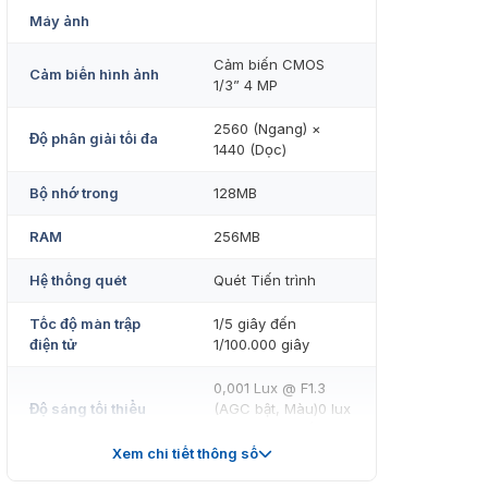
Máy ảnh
Cảm biến CMOS
Cảm biến hình ảnh
1/3” 4 MP
2560 (Ngang) ×
Độ phân giải tối đa
1440 (Dọc)
Bộ nhớ trong
128MB
RAM
256MB
Hệ thống quét
Quét Tiến trình
Tốc độ màn trập
1/5 giây đến
điện tử
1/100.000 giây
0,001 Lux @ F1.3
Độ sáng tối thiểu
(AGC bật, Màu)0 lux
(IR bật, Đen trắng)
Xem chi tiết thông số
Tỷ lệ S/N
> 52 dB