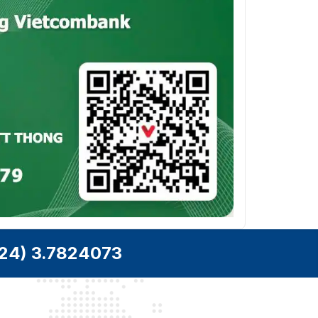
(PAL): 25 fps (704 ×
576, 640 × 480,
Tốc độ khung hình
640 × 360) 60 Hz
video tối đa
(NTSC): 30 fps
(704 × 576, 640 ×
480, 640 × 360)
Luồng thứ ba: 50 Hz
(PAL): 25 khung
hình/giây (2560 ×
1440, 1920 × 1080,
1280 × 960, 1280 ×
720) 60 Hz (NTSC):
30 khung hình/giây
(2560 × 1440, 1920
× 1080, 1280 ×
960, 1280 × 720)
24) 3.7824073
4 MP (2560 × 1440)
/ 2 MP (1920 × 1080)
Nghị quyết
/ 1,3 MP (1280 ×
960) / 720 P (1280 ×
720)