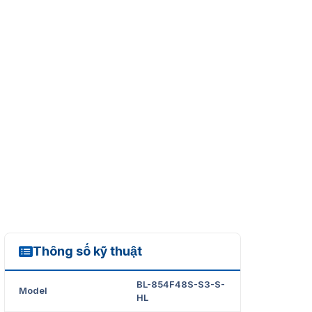
Thông số kỹ thuật
BL-854F48S-S3-S-HL
BL-854F48S-S3-S-
Model
HL