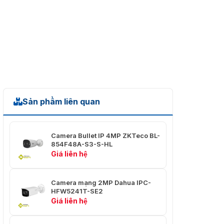
Độ sáng, Độ tương
phản, Độ bão hòa,
Sắc thái, Độ sắc
nét, AGC, Cân bằng
Cài đặt hình ảnh
trắng,Gamma, Chế
độ đèn nền, có thể
điều chỉnh bằng
phần mềm nền tảng
hoặc trình duyệt
web
Sản phẩm liên quan
Phần mềm thiết lập
Hỗ trợ
lại mặc định
Camera Bullet IP 4MP ZKTeco BL-
Nhịp tim, Gương,
854F48A-S3-S-HL
Chức năng chung
Mặt nạ riêng tư, Nhật
Giá liên hệ
ký, Đặt lại mật khẩu
Ống kính
Camera mạng 2MP Dahua IPC-
HFW5241T-SE2
Loại ống kính
Ống kính cố định
Giá liên hệ
Ngàm ống kính
M22