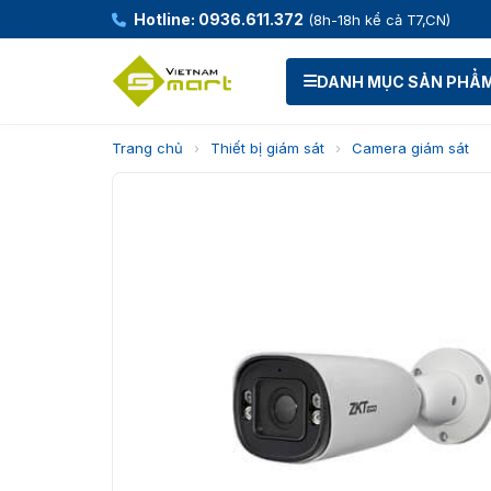
Hotline: 0936.611.372
(8h-18h kể cả T7,CN)
DANH MỤC SẢN PHẨ
Trang chủ
›
Thiết bị giám sát
›
Camera giám sát