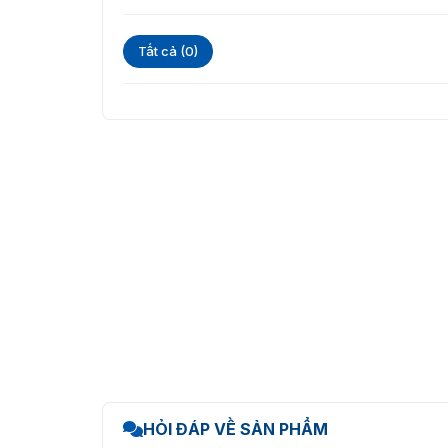
Tất cả (0)
HỎI ĐÁP VỀ SẢN PHẨM