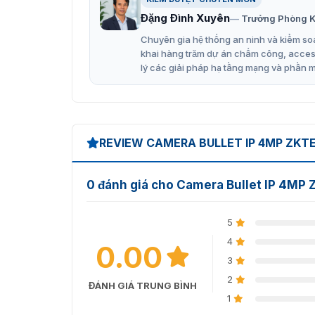
Đặng Đình Xuyên
Trưởng Phòng K
Chuyên gia hệ thống an ninh và kiểm soá
khai hàng trăm dự án chấm công, access 
lý các giải pháp hạ tầng mạng và phần 
REVIEW CAMERA BULLET IP 4MP ZKT
0 đánh giá cho Camera Bullet IP 4M
5
4
0.00
3
2
ĐÁNH GIÁ TRUNG BÌNH
1