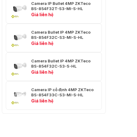
Camera IP Bullet 4MP ZKTeco
BS-854F32T-S3-MI-S-HL
Độ dài tiêu cự
2,8 đến 12 mm
Giá liên hệ
Khẩu độ tối đa
F1.4 đến 2.8
Camera Bullet IP 4MP ZKTeco
FOV: 38° đến
BS-854F32C-S3-MI-S-HL
98°Ngang: 108° đến
Giá liên hệ
Trường nhìn
33°Dọc: 57° đến
18°Đường chéo:
130° đến 38°
Camera Bullet IP 4MP ZKTeco
BS-854F32C-S3-S-HL
Loại điều khiển Iris
Đã sửa
Giá liên hệ
Khoảng cách lấy
2 phút
nét gần
Camera IP cố định 4MP ZKTeco
BS-854F33C-S3-MI-S-HL
Ống kính: Rộng
Giá liên hệ
\Telephoto
Phát hiện: 63,2
m\125,6 m
Quan sát: 29,1