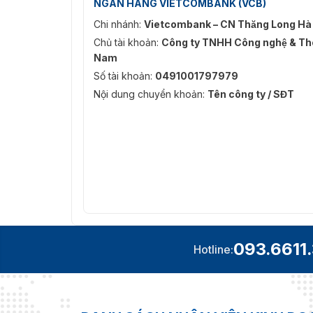
NGÂN HÀNG VIETCOMBANK (VCB)
Chi nhánh:
Vietcombank – CN Thăng Long Hà
Chủ tài khoản:
Công ty TNHH Công nghệ & Thô
Nam
Số tài khoản:
0491001797979
Nội dung chuyển khoản:
Tên công ty / SĐT
093.6611
Hotline: