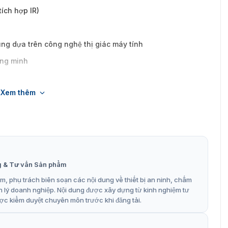
ích hợp IR)
ng dựa trên công nghệ thị giác máy tính
ông minh
Xem thêm
h với ZKBio CVSecurity
67 tiêu chuẩn chống nước và chống bụi
g & Tư vấn Sản phẩm
, phụ trách biên soạn các nội dung về thiết bị an ninh, chấm
n lý doanh nghiệp. Nội dung được xây dựng từ kinh nghiệm tư
ợc kiểm duyệt chuyên môn trước khi đăng tải.