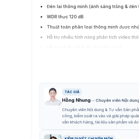
Đèn lai thông minh (ánh sáng trắng & đèn t
WDR thực 120 dB
Thuật toán phân loại thông minh được nhú
Hỗ trợ nhiều tính năng phân tích video th
Hỗ trợ nhiều trình duyệt web client
Xem từ xa với ứng dụng di động tương thíc
Chống sét lên đến 6 kV
Thiết kế vỏ kim loại và đạt mức bảo vệ IP
TÁC GIẢ
Hồng Nhung
Chuyên viên Nội dun
Chuyên viên Nội dung & Tư vấn Sản phẩm
công, kiểm soát ra vào và giải pháp quả
vấn khách hàng, tài liệu sản phẩm và đư
KIỂM DUYỆT CHUYÊN MÔN