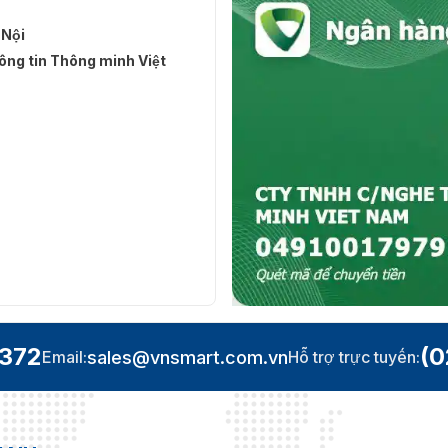
 Nội
ng tin Thông minh Việt
.372
(0
sales@vnsmart.com.vn
Email:
Hỗ trợ trực tuyến: