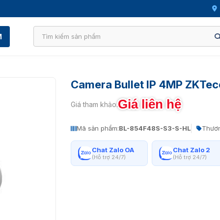
M
Camera Bullet IP 4MP ZKTe
Giá liên hệ
Giá tham khảo:
Mã sản phẩm:
BL-854F48S-S3-S-HL
Thươn
Chat Zalo OA
Chat Zalo 2
(Hỗ trợ 24/7)
(Hỗ trợ 24/7)